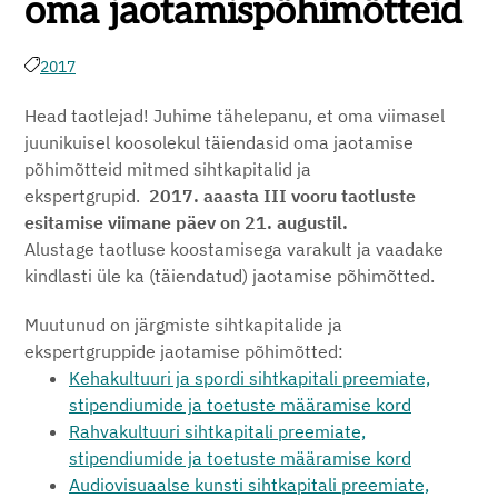
oma jaotamispõhimõtteid
2017
Head taotlejad! Juhime tähelepanu, et oma viimasel
juunikuisel koosolekul täiendasid oma jaotamise
põhimõtteid mitmed sihtkapitalid ja
ekspertgrupid.
2017. aaasta III vooru taotluste
esitamise viimane päev on 21. augustil.
Alustage taotluse koostamisega varakult ja vaadake
kindlasti üle ka (täiendatud) jaotamise põhimõtted.
Muutunud on järgmiste sihtkapitalide ja
ekspertgruppide jaotamise põhimõtted:
Kehakultuuri ja spordi sihtkapitali preemiate,
stipendiumide ja toetuste määramise kord
Rahvakultuuri sihtkapitali preemiate,
stipendiumide ja toetuste määramise kord
Audiovisuaalse kunsti sihtkapitali preemiate,