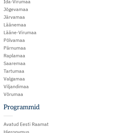
Ida-Virumaa
Jõgevamaa
Järvamaa
Läänemaa
Lääne-Virumaa
Põlvamaa
Pärnumaa
Raplamaa
Saaremaa
Tartumaa
Valgamaa
Viljandimaa
Võrumaa
Programmid
Avatud Eesti Raamat
Hieronymus