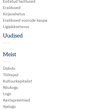
Esitatud taotlused
Eraldused
Kirjavahetus
Eraldused voorude kaupa
Ligipääsetavus
Uudised
Meist
Üldinfo
Töötajad
Kultuurkapitalist
Nõukogu
Logo
Aastapreemiad
Ajalugu