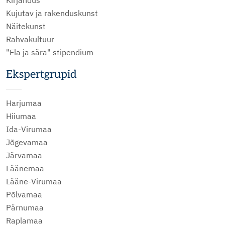
Kirjandus
Kujutav ja rakenduskunst
Näitekunst
Rahvakultuur
"Ela ja sära" stipendium
Ekspertgrupid
Harjumaa
Hiiumaa
Ida-Virumaa
Jõgevamaa
Järvamaa
Läänemaa
Lääne-Virumaa
Põlvamaa
Pärnumaa
Raplamaa