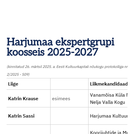
Harjumaa ekspertgrupi
koosseis 2025-2027
(kinnitatud 26. märtsil 2025. a. Eesti Kultuurkapitali nõukogu protokolliga nr
2/2025 - S09)
Liige
Liikmekandidaadiks 
Vanamõisa Küla MTÜ
Katrin Krause
esimees
Nelja Valla Kogu
Katrin Sassi
Harjumaa Kultuurikor
Koorijuhtide ja Muu