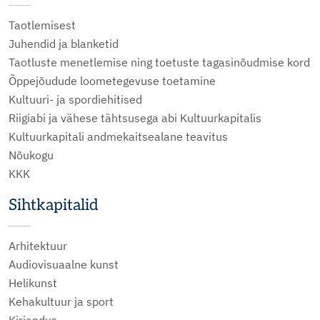
Taotlemisest
Juhendid ja blanketid
Taotluste menetlemise ning toetuste tagasinõudmise kord
Õppejõudude loometegevuse toetamine
Kultuuri- ja spordiehitised
Riigiabi ja vähese tähtsusega abi Kultuurkapitalis
Kultuurkapitali andmekaitsealane teavitus
Nõukogu
KKK
Sihtkapitalid
Arhitektuur
Audiovisuaalne kunst
Helikunst
Kehakultuur ja sport