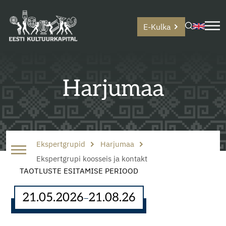
E-Kulka
Harjumaa
Ekspertgrupid
Harjumaa
Ekspertgrupi koosseis ja kontakt
TAOTLUSTE ESITAMISE PERIOOD
21.05.2026
21.08.26
–