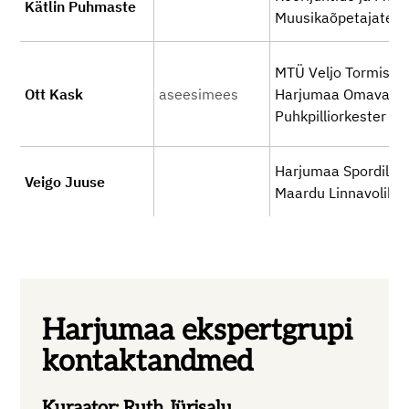
Kätlin Puhmaste
Muusikaõpetajate Li
MTÜ Veljo Tormise K
Ott Kask
aseesimees
Harjumaa Omavalitsus
Puhkpilliorkester
Harjumaa Spordiliit, 
Veigo Juuse
Maardu Linnavoliko
Harjumaa ekspertgrupi
kontaktandmed
Kuraator: Ruth Jürisalu