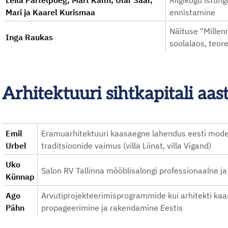
Leila Pärtelpoeg, Mart Kalm, Ülar Saar,
Riigikogu istungi
Mari ja Kaarel Kurismaa
ennistamine
Näituse "Mille
Inga Raukas
soolalaos, teoree
Arhitektuuri sihtkapitali aa
Emil
Eramuarhitektuuri kaasaegne lahendus eesti mode
Urbel
traditsioonide vaimus (villa Liinat, villa Vigand)
Uko
Salon RV Tallinna mööblisalongi professionaalne j
Künnap
Ago
Arvutiprojekteerimisprogrammide kui arhitekti ka
Pähn
propageerimine ja rakendamine Eestis