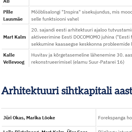
AB
Pille
Mööblisalongi "Inspira" sisekujundus, mis moo
Lausmäe
selle funktsiooni vahel
20. sajandi eesti arhitektuuri ajaloo tutvustami
Mart Kalm
aktiveerimine Eesti DOCOMOMO juhina ("Eesti fu
sekkumine kaasaegse keskkonna probleemide
Kalle
Huvitav ja kõrgetasemeline lähenemine 30. aas
Vellevoog
rekonstrueerimisel (elamu Suur-Patarei 16)
Arhitektuuri sihtkapitali aa
Jüri Okas, Marika Lõoke
Forekspanga ho