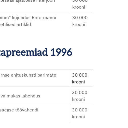
tesaali ajaloolise interjööri
30 000
krooni
nnium" kujundus Rotermanni
30 000
tilised artiklid
krooni
stapreemiad 1996
rnse ehituskunsti parimate
30 000
krooni
30 000
a vaimukas lahendus
krooni
asaegse töövahendi
30 000
krooni