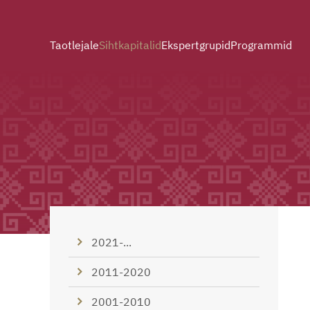
Taotlejale
Sihtkapitalid
Ekspertgrupid
Programmid
2021-...
2011-2020
2001-2010