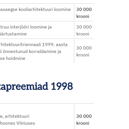
asaegse kooliarhitektuuri loomine
30 000
krooni
ruu interjööri loomine ja
30 000
väärtustamine
krooni
rhitektuuritriennaali 1999. aasta
30 000
li õnnestunud korraldamine ja
krooni
vuse hoidmine
stapreemiad 1998
, arhitektuuri
30 000
 hoones Vilniuses
krooni