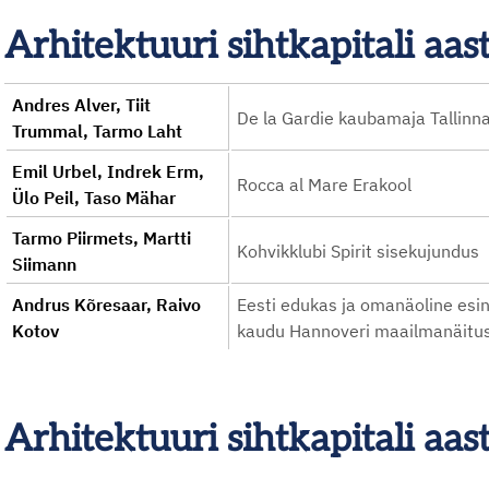
Arhitektuuri sihtkapitali a
Andres Alver, Tiit
De la Gardie kaubamaja Tallinn
Trummal, Tarmo Laht
Emil Urbel, Indrek Erm,
Rocca al Mare Erakool
Ülo Peil, Taso Mähar
Tarmo Piirmets, Martti
Kohvikklubi Spirit sisekujundus
Siimann
Andrus Kõresaar, Raivo
Eesti edukas ja omanäoline esi
Kotov
kaudu Hannoveri maailmanäitu
Arhitektuuri sihtkapitali aa