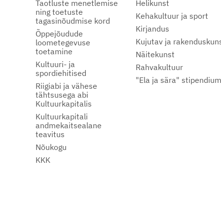
Taotluste menetlemise
Helikunst
ning toetuste
Kehakultuur ja sport
tagasinõudmise kord
Kirjandus
Õppejõudude
Kujutav ja rakenduskun
loometegevuse
toetamine
Näitekunst
Kultuuri- ja
Rahvakultuur
spordiehitised
"Ela ja sära" stipendiu
Riigiabi ja vähese
tähtsusega abi
Kultuurkapitalis
Kultuurkapitali
andmekaitsealane
teavitus
Nõukogu
KKK