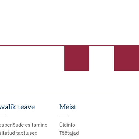
valik teave
Meist
eabenõude esitamine
Üldinfo
sitatud taotlused
Töötajad