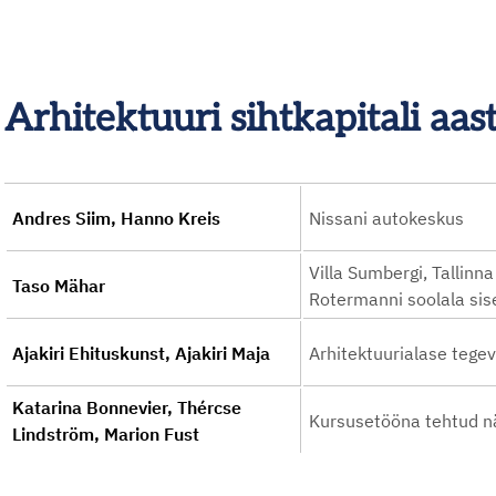
Arhitektuuri sihtkapitali aa
Andres Siim, Hanno Kreis
Nissani autokeskus
Villa Sumbergi, Tallin
Taso Mähar
Rotermanni soolala si
Ajakiri Ehituskunst, Ajakiri Maja
Arhitektuurialase tege
Katarina Bonnevier, Thércse
Kursusetööna tehtud n
Lindström, Marion Fust