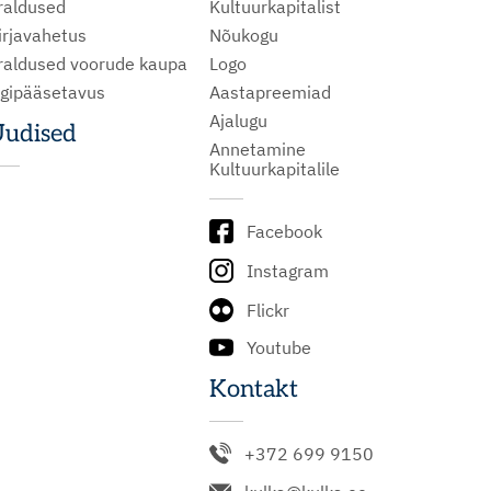
raldused
Kultuurkapitalist
irjavahetus
Nõukogu
raldused voorude kaupa
Logo
igipääsetavus
Aastapreemiad
Ajalugu
udised
Annetamine
Kultuurkapitalile
Facebook
Instagram
Flickr
Youtube
Kontakt
+372 699 9150