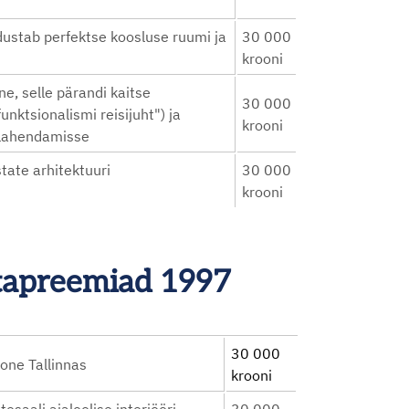
dustab perfektse koosluse ruumi ja
30 000
krooni
ne, selle pärandi kaitse
30 000
nktsionalismi reisijuht") ja
krooni
 lahendamisse
tate arhitektuuri
30 000
krooni
stapreemiad 1997
30 000
one Tallinnas
krooni