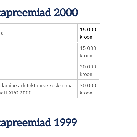
astapreemiad 2000
15 000
as
krooni
15 000
krooni
30 000
krooni
ndamine arhitektuurse keskkonna
30 000
sel EXPO 2000
krooni
stapreemiad 1999