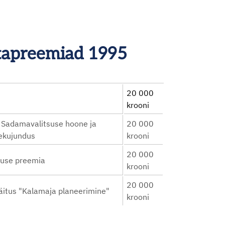
stapreemiad 1995
20 000
krooni
na Sadamavalitsuse hoone ja
20 000
sekujundus
krooni
20 000
vuse preemia
krooni
20 000
äitus "Kalamaja planeerimine"
krooni