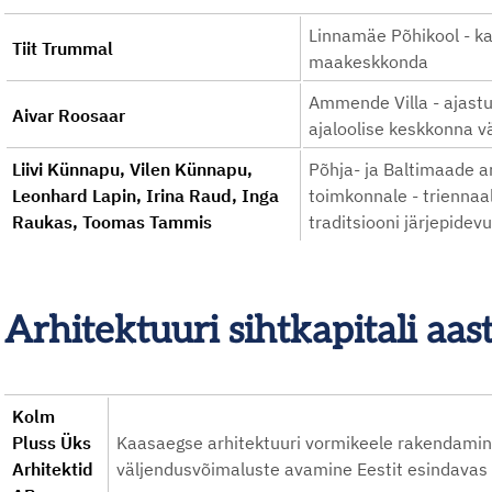
Linnamäe Põhikool - ka
Tiit Trummal
maakeskkonda
Ammende Villa - ajastut
Aivar Roosaar
ajaloolise keskkonna 
Liivi Künnapu, Vilen Künnapu,
Põhja- ja Baltimaade a
Leonhard Lapin, Irina Raud, Inga
toimkonnale - triennaa
Raukas, Toomas Tammis
traditsiooni järjepide
Arhitektuuri sihtkapitali aa
Kolm
Pluss Üks
Kaasaegse arhitektuuri vormikeele rakendamine
Arhitektid
väljendusvõimaluste avamine Eestit esindavas