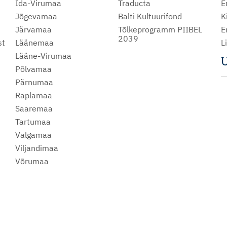
Ida-Virumaa
Traducta
E
Jõgevamaa
Balti Kultuurifond
K
Järvamaa
Tõlkeprogramm PIIBEL
E
2039
st
Läänemaa
L
Lääne-Virumaa
U
Põlvamaa
m
Pärnumaa
Raplamaa
Saaremaa
Tartumaa
Valgamaa
Viljandimaa
Võrumaa