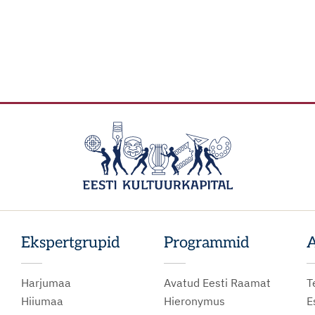
Ekspertgrupid
Programmid
A
Harjumaa
Avatud Eesti Raamat
T
Hiiumaa
Hieronymus
E