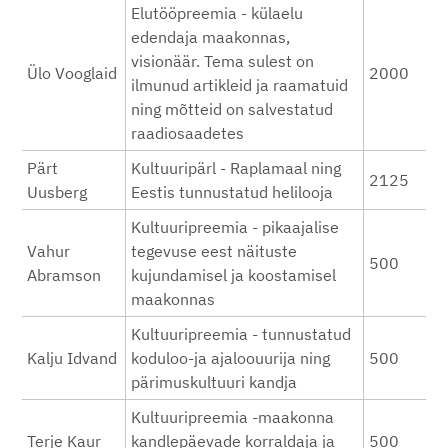
Elutööpreemia - külaelu
edendaja maakonnas,
visionäär. Tema sulest on
Ülo Vooglaid
2000
ilmunud artikleid ja raamatuid
ning mõtteid on salvestatud
raadiosaadetes
Pärt
Kultuuripärl - Raplamaal ning
2125
Uusberg
Eestis tunnustatud helilooja
Kultuuripreemia - pikaajalise
Vahur
tegevuse eest näituste
500
Abramson
kujundamisel ja koostamisel
maakonnas
Kultuuripreemia - tunnustatud
Kalju Idvand
koduloo-ja ajaloouurija ning
500
pärimuskultuuri kandja
Kultuuripreemia -maakonna
Terje Kaur
kandlepäevade korraldaja ja
500