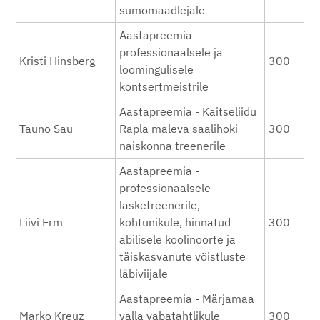
sumomaadlejale
Aastapreemia -
professionaalsele ja
Kristi Hinsberg
300
loomingulisele
kontsertmeistrile
Aastapreemia - Kaitseliidu
Tauno Sau
Rapla maleva saalihoki
300
naiskonna treenerile
Aastapreemia -
professionaalsele
lasketreenerile,
Liivi Erm
kohtunikule, hinnatud
300
abilisele koolinoorte ja
täiskasvanute võistluste
läbiviijale
Aastapreemia - Märjamaa
Marko Kreuz
valla vabatahtlikule
300