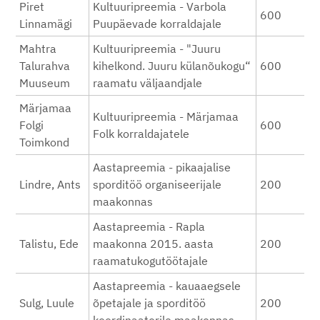
Piret
Kultuuripreemia - Varbola
600
Linnamägi
Puupäevade korraldajale
Mahtra
Kultuuripreemia - "Juuru
Talurahva
kihelkond. Juuru külanõukogu“
600
Muuseum
raamatu väljaandjale
Märjamaa
Kultuuripreemia - Märjamaa
Folgi
600
Folk korraldajatele
Toimkond
Aastapreemia - pikaajalise
Lindre, Ants
sporditöö organiseerijale
200
maakonnas
Aastapreemia - Rapla
Talistu, Ede
maakonna 2015. aasta
200
raamatukogutöötajale
Aastapreemia - kauaaegsele
Sulg, Luule
õpetajale ja sporditöö
200