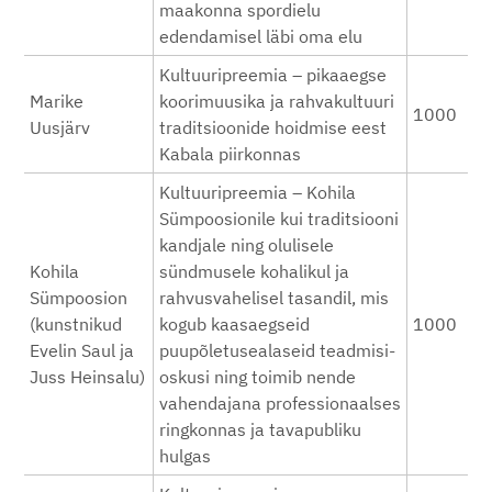
maakonna spordielu
edendamisel läbi oma elu
Kultuuripreemia – pikaaegse
Marike
koorimuusika ja rahvakultuuri
1000
Uusjärv
traditsioonide hoidmise eest
Kabala piirkonnas
Kultuuripreemia – Kohila
Sümpoosionile kui traditsiooni
kandjale ning olulisele
Kohila
sündmusele kohalikul ja
Sümpoosion
rahvusvahelisel tasandil, mis
(kunstnikud
kogub kaasaegseid
1000
Evelin Saul ja
puupõletusealaseid teadmisi-
Juss Heinsalu)
oskusi ning toimib nende
vahendajana professionaalses
ringkonnas ja tavapubliku
hulgas