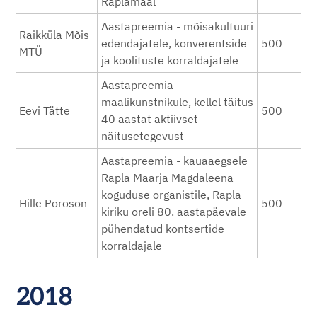
Raplamaal
Aastapreemia - mõisakultuuri
Raikküla Mõis
edendajatele, konverentside
500
MTÜ
ja koolituste korraldajatele
Aastapreemia -
maalikunstnikule, kellel täitus
Eevi Tätte
500
40 aastat aktiivset
näitusetegevust
Aastapreemia - kauaaegsele
Rapla Maarja Magdaleena
koguduse organistile, Rapla
Hille Poroson
500
kiriku oreli 80. aastapäevale
pühendatud kontsertide
korraldajale
2018