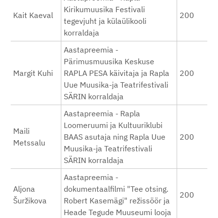
Kirikumuusika Festivali
Kait Kaeval
200
tegevjuht ja külaülikooli
korraldaja
Aastapreemia -
Pärimusmuusika Keskuse
Margit Kuhi
RAPLA PESA käivitaja ja Rapla
200
Uue Muusika-ja Teatrifestivali
SÄRIN korraldaja
Aastapreemia - Rapla
Loomeruumi ja Kultuuriklubi
Maili
BAAS asutaja ning Rapla Uue
200
Metssalu
Muusika-ja Teatrifestivali
SÄRIN korraldaja
Aastapreemia -
Aljona
dokumentaalfilmi "Tee otsing.
200
Šuržikova
Robert Kasemägi" režissöör ja
Heade Tegude Muuseumi looja