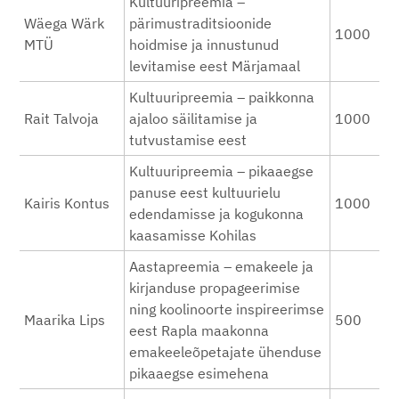
Kultuuripreemia –
Wäega Wärk
pärimustraditsioonide
1000
MTÜ
hoidmise ja innustunud
levitamise eest Märjamaal
Kultuuripreemia – paikkonna
Rait Talvoja
ajaloo säilitamise ja
1000
tutvustamise eest
Kultuuripreemia – pikaaegse
panuse eest kultuurielu
Kairis Kontus
1000
edendamisse ja kogukonna
kaasamisse Kohilas
Aastapreemia – emakeele ja
kirjanduse propageerimise
ning koolinoorte inspireerimse
Maarika Lips
500
eest Rapla maakonna
emakeeleõpetajate ühenduse
pikaaegse esimehena