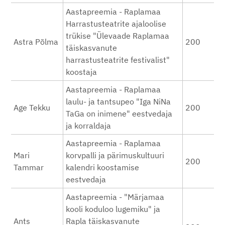
Aastapreemia - Raplamaa
Harrastusteatrite ajaloolise
trükise "Ülevaade Raplamaa
Astra Põlma
200
täiskasvanute
harrastusteatrite festivalist"
koostaja
Aastapreemia - Raplamaa
laulu- ja tantsupeo "Iga NiNa
Age Tekku
200
TaGa on inimene" eestvedaja
ja korraldaja
Aastapreemia - Raplamaa
Mari
korvpalli ja pärimuskultuuri
200
Tammar
kalendri koostamise
eestvedaja
Aastapreemia - "Märjamaa
kooli koduloo lugemiku" ja
Ants
Rapla täiskasvanute