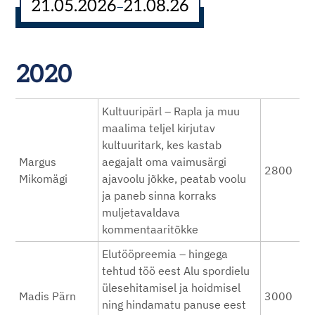
21.05.2026
21.08.26
–
2020
Kultuuripärl – Rapla ja muu
maalima teljel kirjutav
kultuuritark, kes kastab
Margus
aegajalt oma vaimusärgi
2800
Mikomägi
ajavoolu jõkke, peatab voolu
ja paneb sinna korraks
muljetavaldava
kommentaaritõkke
Elutööpreemia – hingega
tehtud töö eest Alu spordielu
ülesehitamisel ja hoidmisel
Madis Pärn
3000
ning hindamatu panuse eest