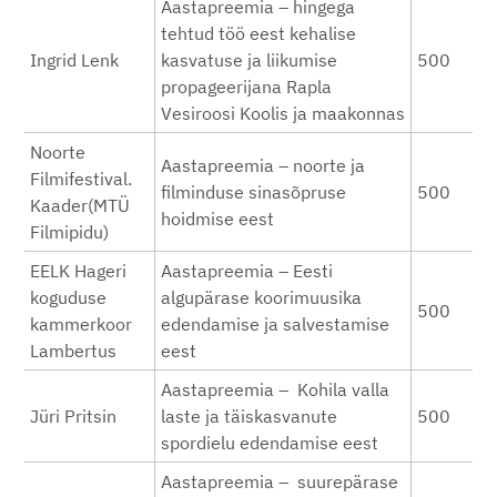
Aastapreemia – hingega
tehtud töö eest kehalise
Ingrid Lenk
kasvatuse ja liikumise
500
propageerijana Rapla
Vesiroosi Koolis ja maakonnas
Noorte
Aastapreemia – noorte ja
Filmifestival.
filminduse sinasõpruse
500
Kaader(MTÜ
hoidmise eest
Filmipidu)
EELK Hageri
Aastapreemia – Eesti
koguduse
algupärase koorimuusika
500
kammerkoor
edendamise ja salvestamise
Lambertus
eest
Aastapreemia – Kohila valla
Jüri Pritsin
laste ja täiskasvanute
500
spordielu edendamise eest
Aastapreemia – suurepärase