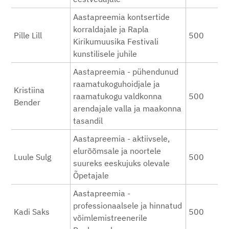
Aastapreemia kontsertide
korraldajale ja Rapla
Pille Lill
500
Kirikumuusika Festivali
kunstilisele juhile
Aastapreemia - pühendunud
raamatukoguhoidjale ja
Kristiina
raamatukogu valdkonna
500
Bender
arendajale valla ja maakonna
tasandil
Aastapreemia - aktiivsele,
elurõõmsale ja noortele
Luule Sulg
500
suureks eeskujuks olevale
Õpetajale
Aastapreemia -
professionaalsele ja hinnatud
Kadi Saks
500
võimlemistreenerile