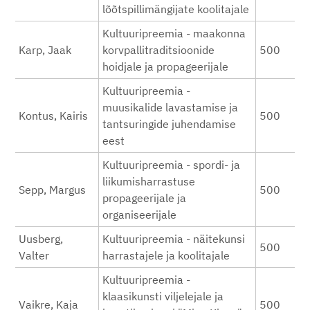
lõõtspillimängijate koolitajale
Kultuuripreemia - maakonna
Karp, Jaak
korvpallitraditsioonide
500
hoidjale ja propageerijale
Kultuuripreemia -
muusikalide lavastamise ja
Kontus, Kairis
500
tantsuringide juhendamise
eest
Kultuuripreemia - spordi- ja
liikumisharrastuse
Sepp, Margus
500
propageerijale ja
organiseerijale
Uusberg,
Kultuuripreemia - näitekunsi
500
Valter
harrastajele ja koolitajale
Kultuuripreemia -
klaasikunsti viljelejale ja
Vaikre, Kaja
500