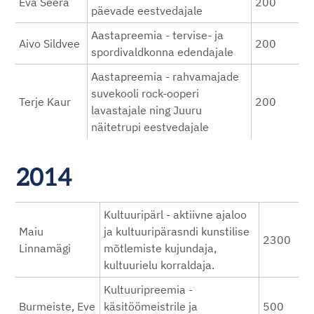
Eva Seera
200
päevade eestvedajale
Aastapreemia - tervise- ja
Aivo Sildvee
200
spordivaldkonna edendajale
Aastapreemia - rahvamajade
suvekooli rock-ooperi
Terje Kaur
200
lavastajale ning Juuru
näitetrupi eestvedajale
2014
Kultuuripärl - aktiivne ajaloo
Maiu
ja kultuuripärasndi kunstilise
2300
Linnamägi
mõtlemiste kujundaja,
kultuurielu korraldaja.
Kultuuripreemia -
Burmeiste, Eve
käsitöömeistrile ja
500