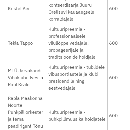
kontserdisarja Juuru
Kristel Aer
600
Orelisuvi kauaaegsele
korraldajale
Kultuuripreemia -
professionaalsele
Tekla Tappo
viiuliõppe vedajale,
600
propageerijale ja
traditsioonide hoidjale
Kultuuripreemia - tublidele
MTÜ Järvakandi
vibusportlastele ja klubi
Vibuklubi Ilves ja
600
presidendile ning
Raul Kivilo
eestvedajale
Rapla Maakonna
Noorte
Puhkpilliorkester
Kultuuripreemia -
600
ja tema
puhkpillimuusika hoidjatele
peadirigent Tõnu