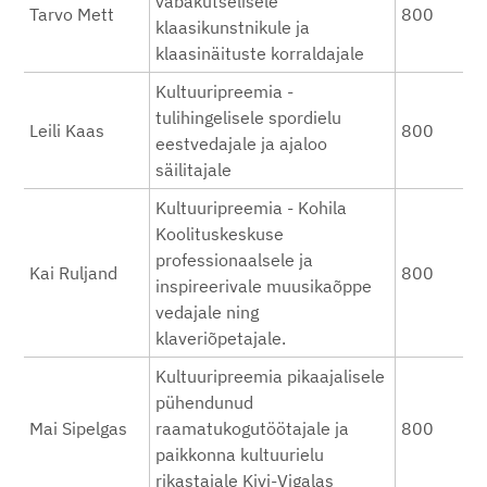
vabakutselisele
Tarvo Mett
800
klaasikunstnikule ja
klaasinäituste korraldajale
Kultuuripreemia -
tulihingelisele spordielu
Leili Kaas
800
eestvedajale ja ajaloo
säilitajale
Kultuuripreemia - Kohila
Koolituskeskuse
professionaalsele ja
Kai Ruljand
800
inspireerivale muusikaõppe
vedajale ning
klaveriõpetajale.
Kultuuripreemia pikaajalisele
pühendunud
Mai Sipelgas
raamatukogutöötajale ja
800
paikkonna kultuurielu
rikastajale Kivi-Vigalas