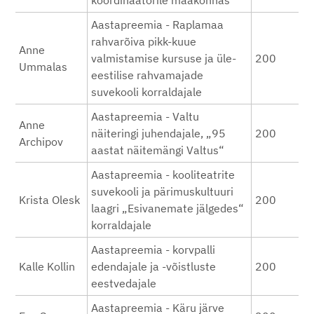
koordinaatorile maakonnas
Aastapreemia - Raplamaa
rahvarõiva pikk-kuue
Anne
valmistamise kursuse ja üle-
200
Ummalas
eestilise rahvamajade
suvekooli korraldajale
Aastapreemia - Valtu
Anne
näiteringi juhendajale, „95
200
Archipov
aastat näitemängi Valtus“
Aastapreemia - kooliteatrite
suvekooli ja pärimuskultuuri
Krista Olesk
200
laagri „Esivanemate jälgedes“
korraldajale
Aastapreemia - korvpalli
Kalle Kollin
edendajale ja -võistluste
200
eestvedajale
Aastapreemia - Käru järve