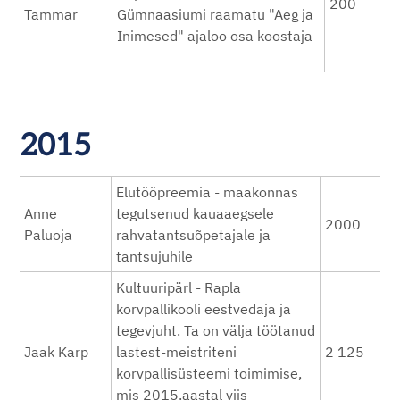
200
Tammar
Gümnaasiumi raamatu "Aeg ja
Inimesed" ajaloo osa koostaja
2015
Elutööpreemia - maakonnas
Anne
tegutsenud kauaaegsele
2000
Paluoja
rahvatantsuõpetajale ja
tantsujuhile
Kultuuripärl - Rapla
korvpallikooli eestvedaja ja
tegevjuht. Ta on välja töötanud
Jaak Karp
lastest-meistriteni
2 125
korvpallisüsteemi toimimise,
mis 2015.aastal viis