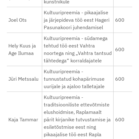
kunstnikule
Kultuuripreemia - pikaajalise
Joel Ots
ja järjepideva töö eest Hageri
600
Pasunakoori juhendamisel
Kultuuripreemia - südamega
Hely Kuus ja
tehtud töö eest Vahtra
600
Age Ilumaa
noortega ning „Vahtra tantsud
tähtedega“ korraldajatele
Kultuuripreemia -
Jüri Metssalu
tunnustatud kohapärimuse
600
uurijale ja ajaloo talletajale
Kultuuripreemia -
traditsiooniliste ettevõtmiste
elushoidmise, Raplamaalt
Kaja Tammar
pärit kirjanike tutvustamise ja
600
esiletõstmise eest ning
pikaajalise töö eest Rapla