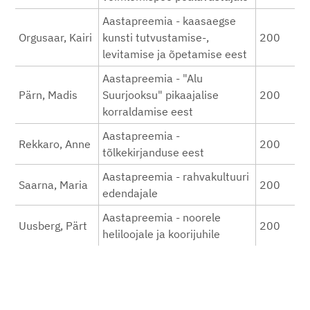
Aastapreemia - kaasaegse
Orgusaar, Kairi
kunsti tutvustamise-,
200
levitamise ja õpetamise eest
Aastapreemia - "Alu
Pärn, Madis
Suurjooksu" pikaajalise
200
korraldamise eest
Aastapreemia -
Rekkaro, Anne
200
tõlkekirjanduse eest
Aastapreemia - rahvakultuuri
Saarna, Maria
200
edendajale
Aastapreemia - noorele
Uusberg, Pärt
200
heliloojale ja koorijuhile