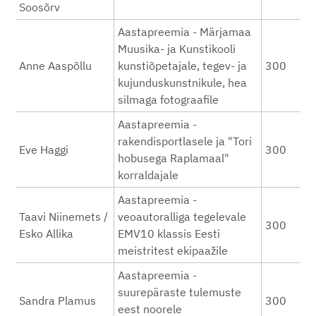
Soosõrv
Aastapreemia - Märjamaa
Muusika- ja Kunstikooli
Anne Aaspõllu
kunstiõpetajale, tegev- ja
300
kujunduskunstnikule, hea
silmaga fotograafile
Aastapreemia -
rakendisportlasele ja "Tori
Eve Haggi
300
hobusega Raplamaal"
korraldajale
Aastapreemia -
Taavi Niinemets /
veoautoralliga tegelevale
300
Esko Allika
EMV10 klassis Eesti
meistritest ekipaažile
Aastapreemia -
suurepäraste tulemuste
Sandra Plamus
300
eest noorele