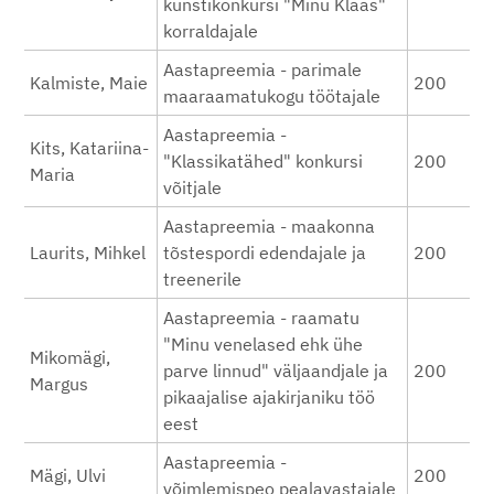
kunstikonkursi "Minu Klaas"
korraldajale
Aastapreemia - parimale
Kalmiste, Maie
200
maaraamatukogu töötajale
Aastapreemia -
Kits, Katariina-
"Klassikatähed" konkursi
200
Maria
võitjale
Aastapreemia - maakonna
Laurits, Mihkel
tõstespordi edendajale ja
200
treenerile
Aastapreemia - raamatu
"Minu venelased ehk ühe
Mikomägi,
parve linnud" väljaandjale ja
200
Margus
pikaajalise ajakirjaniku töö
eest
Aastapreemia -
Mägi, Ulvi
200
võimlemispeo pealavastajale