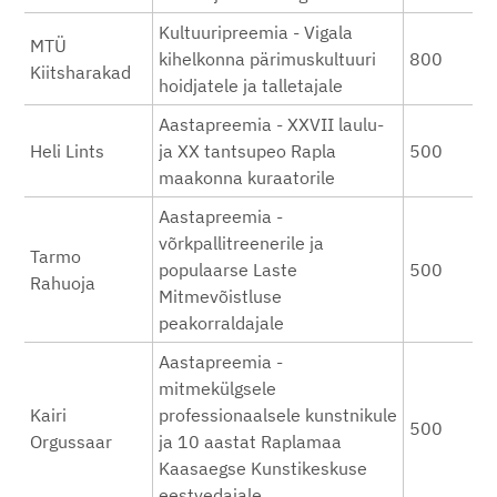
Kultuuripreemia - Vigala
MTÜ
kihelkonna pärimuskultuuri
800
Kiitsharakad
hoidjatele ja talletajale
Aastapreemia - XXVII laulu-
Heli Lints
ja XX tantsupeo Rapla
500
maakonna kuraatorile
Aastapreemia -
võrkpallitreenerile ja
Tarmo
populaarse Laste
500
Rahuoja
Mitmevõistluse
peakorraldajale
Aastapreemia -
mitmekülgsele
Kairi
professionaalsele kunstnikule
500
Orgussaar
ja 10 aastat Raplamaa
Kaasaegse Kunstikeskuse
eestvedajale