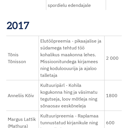
spordielu edendajale
2017
Elutööpreemia - pikaajalise ja
südamega tehtud töö
Tõnis
kohalikus maakonna lehes.
2 000
Tõnisson
Missioonitundega kirjamees
ning koduloouurija ja ajaloo
talletaja
Kultuuripärl - Kohila
kogukonna hing ja väsimatu
Anneliis Kõiv
1800
tegutseja, loov mõtleja ning
sõnaosav eeskõneleja
Kultuuripreemia - Raplamaa
Margus Lattik
tunnustatud kirjanikule ning
600
(Mathura)