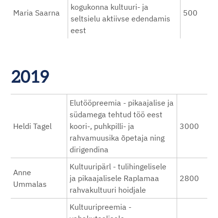
kogukonna kultuuri- ja
Maria Saarna
500
seltsielu aktiivse edendamis
eest
2019
Elutööpreemia - pikaajalise ja
südamega tehtud töö eest
Heldi Tagel
koori-, puhkpilli- ja
3000
rahvamuusika õpetaja ning
dirigendina
Kultuuripärl - tulihingelisele
Anne
ja pikaajalisele Raplamaa
2800
Ummalas
rahvakultuuri hoidjale
Kultuuripreemia -