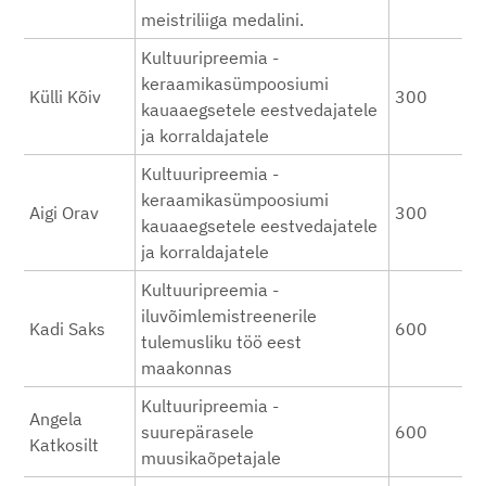
meistriliiga medalini.
Kultuuripreemia -
keraamikasümpoosiumi
Külli Kõiv
300
kauaaegsetele eestvedajatele
ja korraldajatele
Kultuuripreemia -
keraamikasümpoosiumi
Aigi Orav
300
kauaaegsetele eestvedajatele
ja korraldajatele
Kultuuripreemia -
iluvõimlemistreenerile
Kadi Saks
600
tulemusliku töö eest
maakonnas
Kultuuripreemia -
Angela
suurepärasele
600
Katkosilt
muusikaõpetajale