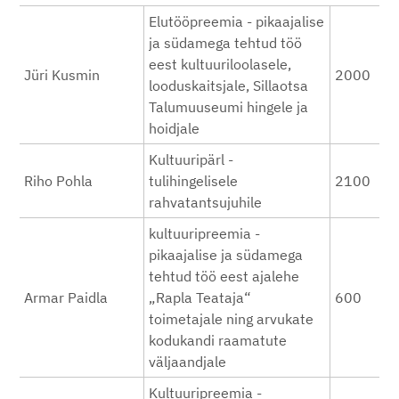
Elutööpreemia - pikaajalise
ja südamega tehtud töö
eest kultuuriloolasele,
Jüri Kusmin
2000
looduskaitsjale, Sillaotsa
Talumuuseumi hingele ja
hoidjale
Kultuuripärl -
Riho Pohla
tulihingelisele
2100
rahvatantsujuhile
kultuuripreemia -
pikaajalise ja südamega
tehtud töö eest ajalehe
Armar Paidla
„Rapla Teataja“
600
toimetajale ning arvukate
kodukandi raamatute
väljaandjale
Kultuuripreemia -