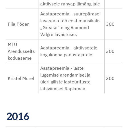
aktiivsele rahvapillimängijale
Aastapreemia - suurepärase
lavastaja töö eest muusikalis
Piia Põder
300
„Grease“ ning Raimond
Valgre lavastuses
MTÜ
Aastapreemia - aktiivsetele
Arendusselts
300
kogukonna panustajatele
koduaseme
Aastapreemia - laste
lugemise arendamisel ja
Kristel Murel
300
üleriigiliste lasteürituste
läbiviimisel Raplamaal
2016