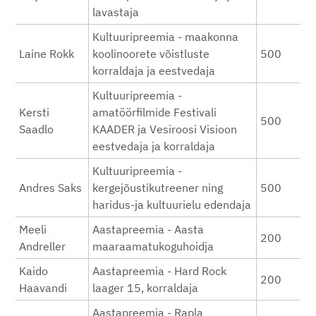
lavastaja
Kultuuripreemia - maakonna
Laine Rokk
koolinoorete võistluste
500
korraldaja ja eestvedaja
Kultuuripreemia -
Kersti
amatöörfilmide Festivali
500
Saadlo
KAADER ja Vesiroosi Visioon
eestvedaja ja korraldaja
Kultuuripreemia -
Andres Saks
kergejõustikutreener ning
500
haridus-ja kultuurielu edendaja
Meeli
Aastapreemia - Aasta
200
Andreller
maaraamatukoguhoidja
Kaido
Aastapreemia - Hard Rock
200
Haavandi
laager 15, korraldaja
Aastapreemia - Rapla