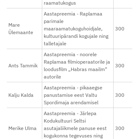
raamatukogus
Aastapreemia - Raplamaa
parimale
Mare
maaraamatukoguhoidjale,
300
Ülemaante
kultuuripärandi kogujale ning
talletajale
Aastapreemia - noorele
Raplamaa filmioperaatorile ja
Ants Tammik
300
loodusfilm „Habras maailm“
autorile
Aastapreemia - pikaaegse
Kalju Kalda
panustamise eest Valtu
300
Spordimaja arendamisel
Aastapreemia - Järlepa
Kodukultuuri Seltsi
Merike Ulma
asutajaliikmele panuse eest
300
kogukonna tegevuses ning