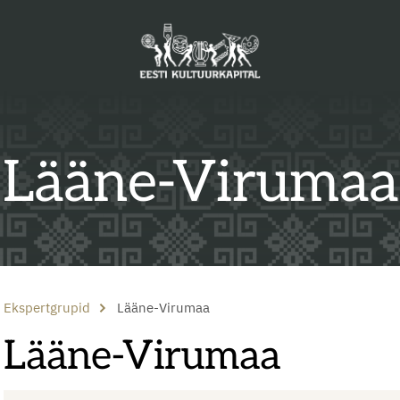
Lääne-Virumaa
Ekspertgrupid
Lääne-Virumaa
Lääne-Virumaa