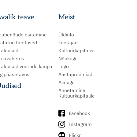
valik teave
Meist
eabenõude esitamine
Üldinfo
sitatud taotlused
Töötajad
raldused
Kultuurkapitalist
irjavahetus
Nõukogu
raldused voorude kaupa
Logo
igipääsetavus
Aastapreemiad
Ajalugu
udised
Annetamine
Kultuurkapitalile
Facebook
Instagram
Flickr