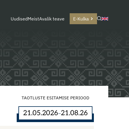
Uudised
Meist
Avalik teave
E-Kulka
TAOTLUSTE ESITAMISE PERIOOD
21.05.2026
21.08.26
–