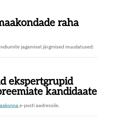
 maakondade raha
pendiumite jagamisel järgmised muudatused:
d ekspertgrupid
preemiate kandidaate
aakonna
e-posti aadressile.