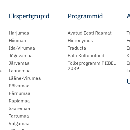
Ekspertgrupid
Programmid
A
Harjumaa
Avatud Eesti Raamat
T
Hiiumaa
Hieronymus
E
Ida-Virumaa
Traducta
E
Jõgevamaa
Balti Kultuurifond
K
Järvamaa
Tõlkeprogramm PIIBEL
E
2039
st
Läänemaa
L
Lääne-Virumaa
U
Põlvamaa
m
Pärnumaa
Raplamaa
Saaremaa
Tartumaa
Valgamaa