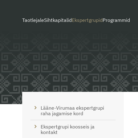
Taotlejale
Sihtkapitalid
Ekspertgrupid
Programmid
Lääne-Virumaa ekspertgrupi
raha jagamise kord
Ekspertgrupi koosseis ja
kontakt