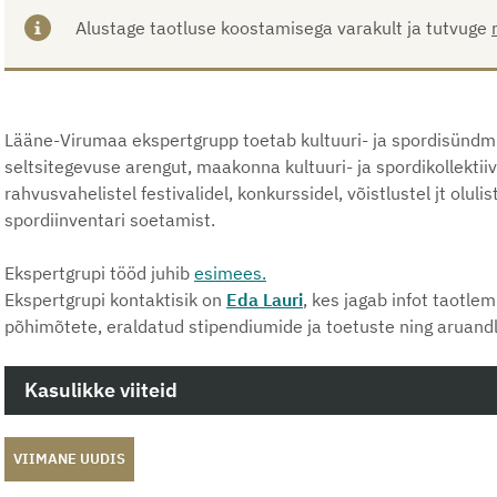
Alustage taotluse koostamisega varakult ja tutvuge
Lääne-Virumaa ekspertgrupp toetab kultuuri- ja spordisündm
seltsitegevuse arengut, maakonna kultuuri- ja spordikollektiivi
rahvusvahelistel festivalidel, konkurssidel, võistlustel jt olu
spordiinventari soetamist.
Ekspertgrupi tööd juhib
esimees.
Ekspertgrupi kontaktisik on
Eda Lauri
, kes jagab infot taotle
põhimõtete, eraldatud stipendiumide ja toetuste ning aruand
Kasulikke viiteid
VIIMANE UUDIS