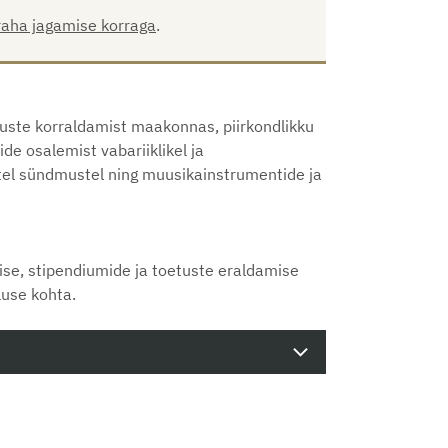
raha jagamise korraga
.
uste korraldamist maakonnas, piirkondlikku
de osalemist vabariiklikel ja
listel sündmustel ning muusikainstrumentide ja
mise, stipendiumide ja toetuste eraldamise
luse kohta.