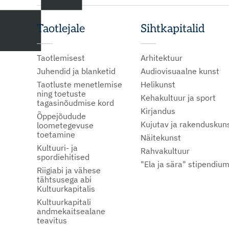
Taotlejale
Sihtkapitalid
Taotlemisest
Arhitektuur
Juhendid ja blanketid
Audiovisuaalne kunst
Taotluste menetlemise
Helikunst
ning toetuste
Kehakultuur ja sport
tagasinõudmise kord
Kirjandus
Õppejõudude
Kujutav ja rakenduskun
loometegevuse
toetamine
Näitekunst
Kultuuri- ja
Rahvakultuur
spordiehitised
"Ela ja sära" stipendiu
Riigiabi ja vähese
tähtsusega abi
Kultuurkapitalis
Kultuurkapitali
andmekaitsealane
teavitus