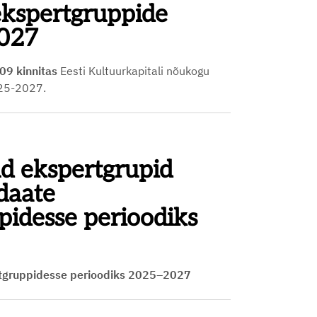
ekspertgruppide
2027
9 kinnitas
Eesti Kultuurkapitali nõukogu
025-2027.
d ekspertgrupid
daate
idesse perioodiks
ertgruppidesse perioodiks 2025–2027