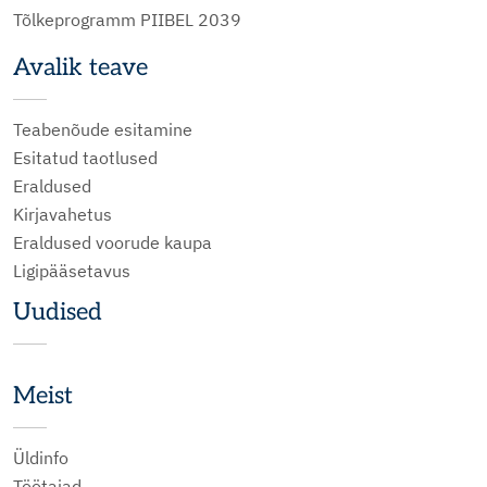
Tõlkeprogramm PIIBEL 2039
Avalik teave
Teabenõude esitamine
Esitatud taotlused
Eraldused
Kirjavahetus
Eraldused voorude kaupa
Ligipääsetavus
Uudised
Meist
Üldinfo
Töötajad