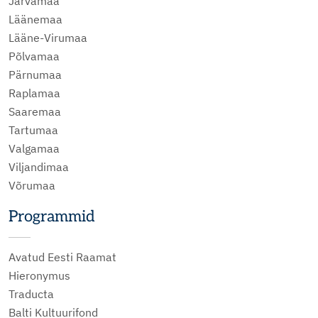
Järvamaa
Läänemaa
Lääne-Virumaa
Põlvamaa
Pärnumaa
Raplamaa
Saaremaa
Tartumaa
Valgamaa
Viljandimaa
Võrumaa
Programmid
Avatud Eesti Raamat
Hieronymus
Traducta
Balti Kultuurifond