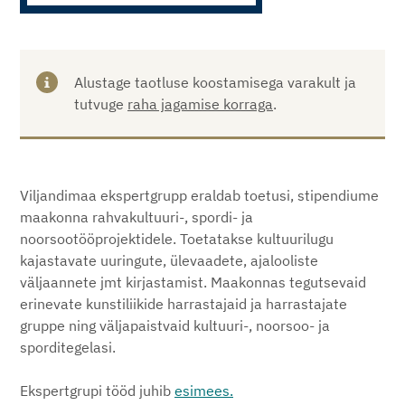
Alustage taotluse koostamisega varakult ja
tutvuge
raha jagamise korraga
.
Viljandimaa ekspertgrupp eraldab toetusi, stipendiume
maakonna rahvakultuuri-, spordi- ja
noorsootööprojektidele. Toetatakse kultuurilugu
kajastavate uuringute, ülevaadete, ajalooliste
väljaannete jmt kirjastamist. Maakonnas tegutsevaid
erinevate kunstiliikide harrastajaid ja harrastajate
gruppe ning väljapaistvaid kultuuri-, noorsoo- ja
sporditegelasi.
Ekspertgrupi tööd juhib
esimees.