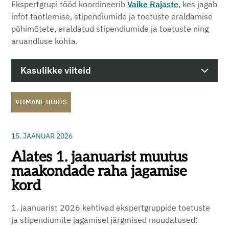
Ekspertgrupi tööd koordineerib
Vaike Rajaste
, kes jagab
infot taotlemise, stipendiumide ja toetuste eraldamise
põhimõtete, eraldatud stipendiumide ja toetuste ning
aruandluse kohta.
Kasulikke viiteid
VIIMANE UUDIS
15. JAANUAR 2026
Alates 1. jaanuarist muutus
maakondade raha jagamise
kord
1. jaanuarist 2026 kehtivad ekspertgruppide toetuste
ja stipendiumite jagamisel järgmised muudatused: