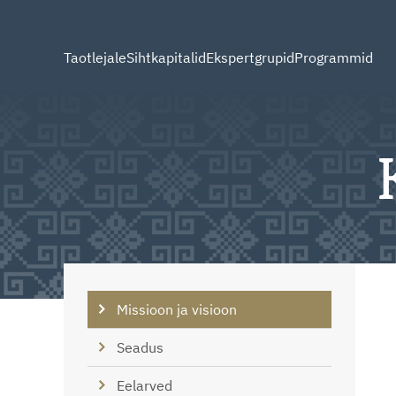
Taotlejale
Sihtkapitalid
Ekspertgrupid
Programmid
Missioon ja visioon
Seadus
Eelarved