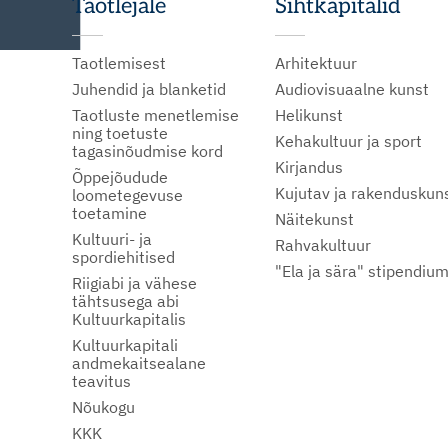
Taotlejale
Sihtkapitalid
Taotlemisest
Arhitektuur
Juhendid ja blanketid
Audiovisuaalne kunst
Taotluste menetlemise
Helikunst
ning toetuste
Kehakultuur ja sport
tagasinõudmise kord
Kirjandus
Õppejõudude
Kujutav ja rakenduskun
loometegevuse
toetamine
Näitekunst
Kultuuri- ja
Rahvakultuur
spordiehitised
"Ela ja sära" stipendiu
Riigiabi ja vähese
tähtsusega abi
Kultuurkapitalis
Kultuurkapitali
andmekaitsealane
teavitus
Nõukogu
KKK