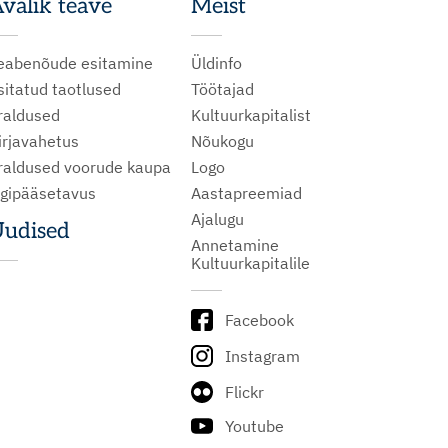
valik teave
Meist
eabenõude esitamine
Üldinfo
sitatud taotlused
Töötajad
raldused
Kultuurkapitalist
irjavahetus
Nõukogu
raldused voorude kaupa
Logo
igipääsetavus
Aastapreemiad
Ajalugu
udised
Annetamine
Kultuurkapitalile
Facebook
Instagram
Flickr
Youtube