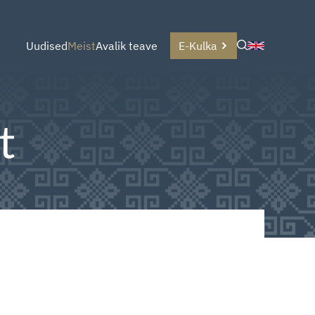
Uudised
Meist
Avalik teave
E-Kulka
t