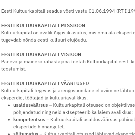
Eesti Kultuurkapitali seadus võeti vastu 01.06.1994 (RT I 19
EESTI KULTUURKAPITALI MISSIOON
Kultuurkapital on avalik-õiguslik asutus, mis oma ala eksperte
tugevdab nõnda eesti kultuuri elujõudu.
EESTI KULTUURKAPITALI VISIOON
Pädeva ja maineka rahastajana toetab Kultuurkapital eesti k
teostumist.
EESTI KULTUURKAPITALI VÄÄRTUSED
Kultuurkapitali tegevus ja arengusuundade elluviimine lähtub
eksperdid, töötajad ja kultuuriavalikkus:
usaldusväärsus
– Kultuurkapitali otsused on objektiivse
põhjendatud ning neid aktsepteerib ka laiem avalikkus;
kompetentsus
– Kultuurkapitali usaldusväärsus põhine
ekspertide hinnangutel;
sõltumatus
– Kultuurkapitali otsused lähtuvad ekspert