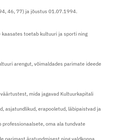
94, 46, 77) ja jõustus 01.07.1994.
 kaasates toetab kultuuri ja sporti ning
ultuuri arengut, võimaldades parimate ideede
 väärtustest, mida jagavad Kultuurkapitali
d, asjatundlikud, erapooletud, läbipaistvad ja
b professionaalsete, oma ala tundvate
ide parimast äratundmisest ning valdkonna