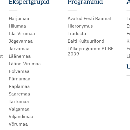
Ekspertgrupid
Programmid
A
Harjumaa
Avatud Eesti Raamat
T
Hiiumaa
Hieronymus
E
Ida-Virumaa
Traducta
E
Jõgevamaa
Balti Kultuurifond
K
Järvamaa
Tõlkeprogramm PIIBEL
E
2039
st
Läänemaa
L
Lääne-Virumaa
U
Põlvamaa
m
Pärnumaa
Raplamaa
Saaremaa
Tartumaa
Valgamaa
Viljandimaa
Võrumaa