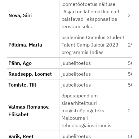
loometöötoetus näituse
"Asjad on lähemal kui nad
Nõva, Siiri
2 00
paistavad" eksponaatide
teostamiseks
osalemine Cumulus Student
Põldma, Marta
Talent Camp Jaipur 2023
293
programmis Indias
Pähn, Ago
juubelitoetus
500
Raudsepp, Loomet
juubelitoetus
500
Tomiste, Tiit
juubelitoetus
500
õppestipendium
sisearhitektuuri
Valmas-Romanov,
magistriõpinguteks
2 50
Eliisabet
Melbourne'i
tehnoloogiainstituudis
Varik, Reet
juubelitoetus
500