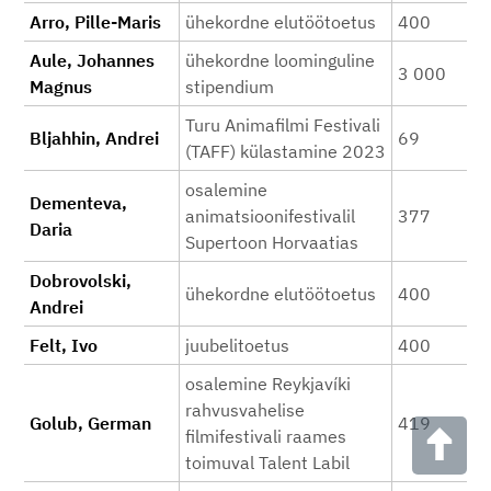
Arro, Pille-Maris
ühekordne elutöötoetus
400
Aule, Johannes
ühekordne loominguline
3 000
Magnus
stipendium
Turu Animafilmi Festivali
Bljahhin, Andrei
69
(TAFF) külastamine 2023
osalemine
Dementeva,
animatsioonifestivalil
377
Daria
Supertoon Horvaatias
Dobrovolski,
ühekordne elutöötoetus
400
Andrei
Felt, Ivo
juubelitoetus
400
osalemine Reykjavíki
rahvusvahelise
Golub, German
419
filmifestivali raames
toimuval Talent Labil