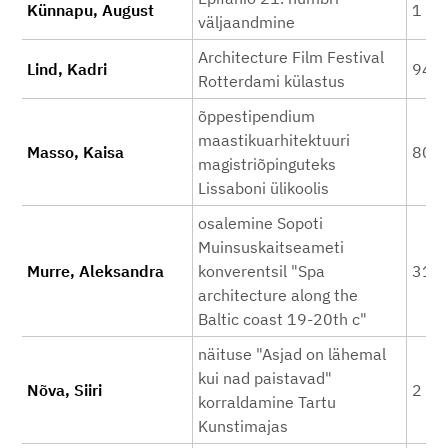
Künnapu, August
1 70
väljaandmine
Architecture Film Festival
Lind, Kadri
949
Rotterdami külastus
õppestipendium
maastikuarhitektuuri
Masso, Kaisa
800
magistriõpinguteks
Lissaboni ülikoolis
osalemine Sopoti
Muinsuskaitseameti
Murre, Aleksandra
konverentsil "Spa
316
architecture along the
Baltic coast 19-20th c"
näituse "Asjad on lähemal
kui nad paistavad"
Nõva, Siiri
2 58
korraldamine Tartu
Kunstimajas