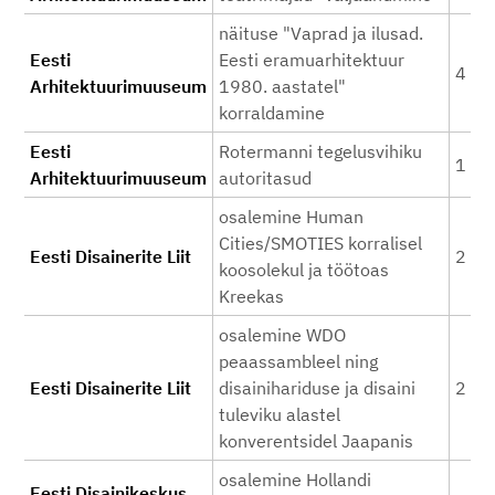
näituse "Vaprad ja ilusad.
Eesti
Eesti eramuarhitektuur
4 82
Arhitektuurimuuseum
1980. aastatel"
korraldamine
Eesti
Rotermanni tegelusvihiku
1 90
Arhitektuurimuuseum
autoritasud
osalemine Human
Cities/SMOTIES korralisel
Eesti Disainerite Liit
2 50
koosolekul ja töötoas
Kreekas
osalemine WDO
peaassambleel ning
Eesti Disainerite Liit
disainihariduse ja disaini
2 00
tuleviku alastel
konverentsidel Jaapanis
osalemine Hollandi
Eesti Disainikeskus