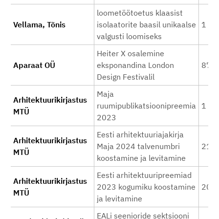
loometöötoetus klaasist
Vellama, Tõnis
isolaatorite baasil unikaalse
1 30
valgusti loomiseks
Heiter X osalemine
Aparaat OÜ
eksponandina London
872
Design Festivalil
Maja
Arhitektuurikirjastus
ruumipublikatsioonipreemia
1 12
MTÜ
2023
Eesti arhitektuuriajakirja
Arhitektuurikirjastus
Maja 2024 talvenumbri
21 9
MTÜ
koostamine ja levitamine
Eesti arhitektuuripreemiad
Arhitektuurikirjastus
2023 kogumiku koostamine
20 7
MTÜ
ja levitamine
EALi seenioride sektsiooni