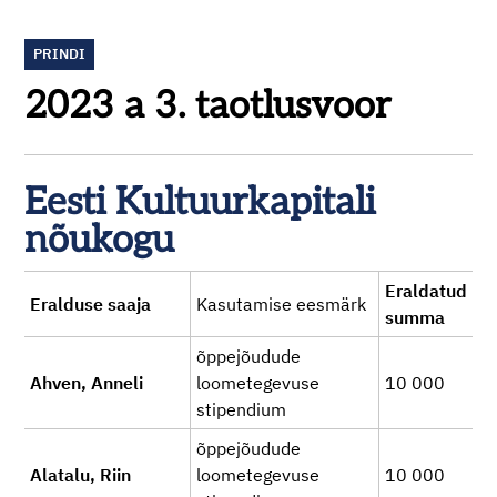
PRINDI
2023 a 3. taotlusvoor
Eesti Kultuurkapitali
nõukogu
Eraldatud
Eralduse saaja
Kasutamise eesmärk
summa
õppejõudude
Ahven, Anneli
loometegevuse
10 000
stipendium
õppejõudude
Alatalu, Riin
loometegevuse
10 000