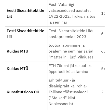
Eesti Vabariigi
Eesti Sisearhitektide
valisesindused aastatel
12 0
Liit
1922-2022. Trükis, näitus
ja seminar
Eesti Sisearhitektide
Eesti Sisearhitektide Liidu
6 05
Liit
aastapreemiad 2023
töötoa läbiviimine ja
Kuidas MTÜ
osalemine seminarisarjal
630
"Matter in Flux" Vilniuses
ETH Zürichi jätkusuutliku
Kuidas MTÜ
546
õppetooli külastamine
arhitektuuri- ja
disainipraktika Põhja-
Kunstitutsioon OÜ
Tallinna tööstusaladel
2 50
("Stalkeri" klint
Noblessneris)