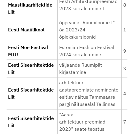
Eesti Arhitektuuripreemiad
Maastikuarhitektide
8 96
2023 korraldamine II
Liit
õppeaine "Ruumiloome I"
Eesti Maaülikool
õa 2023/24
1 70
õpiekskursioonid
Eesti Moe Festival
Estonian Fashion Festival
9 00
MTÜ
2024 korraldamine
Eesti Sisearhitektide
väljaande Ruumipilt
3 73
Liit
kirjastamine
arhitektuuri
Eesti Sisearhitektide
aastapreemiate nominente
4 39
Liit
esitlev näitus Tammsaare
pargi näitusealal Tallinnas
"Aasta
Eesti Sisearhitektide
arhitektuuripreemiad
7 00
Liit
2023" saate teostus