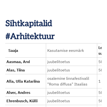
Sihtkapitalid
#Arhitektuur
Lepi
Saaja
Kasutamise eesmärk
sum
Aasmaa, Arvi
juubelitoetus
500
Alas, Tiina
juubelitoetus
500
osalemine linnafestivalil
Alla, Ulla Katariina
1 00
"Roma diffusa" Itaalias
Alver, Andres
juubelitoetus
500
Ehrenbusch, Külli
juubelitoetus
500