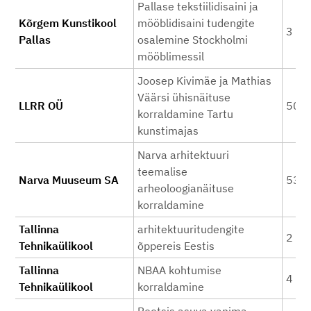
Pallase tekstiilidisaini ja
Kõrgem Kunstikool
mööblidisaini tudengite
3 20
Pallas
osalemine Stockholmi
mööblimessil
Joosep Kivimäe ja Mathias
Väärsi ühisnäituse
LLRR OÜ
500
korraldamine Tartu
kunstimajas
Narva arhitektuuri
teemalise
Narva Muuseum SA
531
arheoloogianäituse
korraldamine
Tallinna
arhitektuuritudengite
2 30
Tehnikaülikool
õppereis Eestis
Tallinna
NBAA kohtumise
4 20
Tehnikaülikool
korraldamine