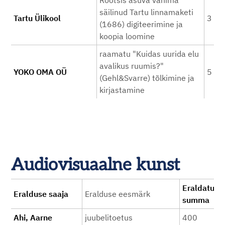
Rootsis asuva vanima
säilinud Tartu linnamaketi
Tartu Ülikool
3 10
(1686) digiteerimine ja
koopia loomine
raamatu "Kuidas uurida elu
avalikus ruumis?"
YOKO OMA OÜ
5 42
(Gehl&Svarre) tõlkimine ja
kirjastamine
Audiovisuaalne kunst
Eraldatud
Eralduse saaja
Eralduse eesmärk
summa
Ahi, Aarne
juubelitoetus
400