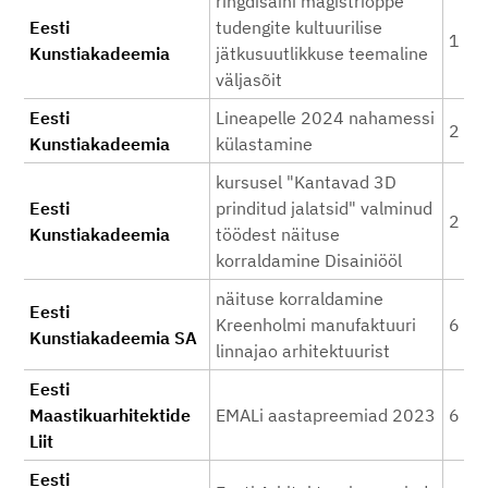
ringdisaini magistriõppe
Eesti
tudengite kultuurilise
1 11
Kunstiakadeemia
jätkusuutlikkuse teemaline
väljasõit
Eesti
Lineapelle 2024 nahamessi
2 00
Kunstiakadeemia
külastamine
kursusel "Kantavad 3D
Eesti
prinditud jalatsid" valminud
2 50
Kunstiakadeemia
töödest näituse
korraldamine Disainiööl
näituse korraldamine
Eesti
Kreenholmi manufaktuuri
6 00
Kunstiakadeemia SA
linnajao arhitektuurist
Eesti
Maastikuarhitektide
EMALi aastapreemiad 2023
6 25
Liit
Eesti