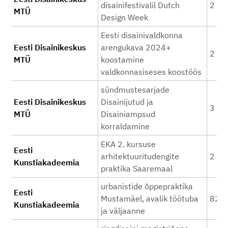
disainifestivalil Dutch
2 04
MTÜ
Design Week
Eesti disainivaldkonna
Eesti Disainikeskus
arengukava 2024+
2 50
MTÜ
koostamine
valdkonnasiseses koostöös
sündmustesarjade
Eesti Disainikeskus
Disainijutud ja
3 90
MTÜ
Disainiampsud
korraldamine
EKA 2. kursuse
Eesti
arhitektuuritudengite
2 24
Kunstiakadeemia
praktika Saaremaal
urbanistide õppepraktika
Eesti
Mustamäel, avalik töötuba
828
Kunstiakadeemia
ja väljaanne