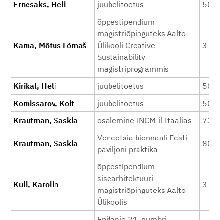
Ernesaks, Heli
juubelitoetus
500
õppestipendium
magistriõpinguteks Aalto
Kama, Mõtus Lõmaš
Ülikooli Creative
3 20
Sustainability
magistriprogrammis
Kirikal, Heli
juubelitoetus
500
Komissarov, Koit
juubelitoetus
500
Krautman, Saskia
osalemine INCM-il Itaalias
730
Veneetsia biennaali Eesti
Krautman, Saskia
800
paviljoni praktika
õppestipendium
sisearhitektuuri
Kull, Karolin
3 20
magistriõpinguteks Aalto
Ülikoolis
Epifanio 21. numbri