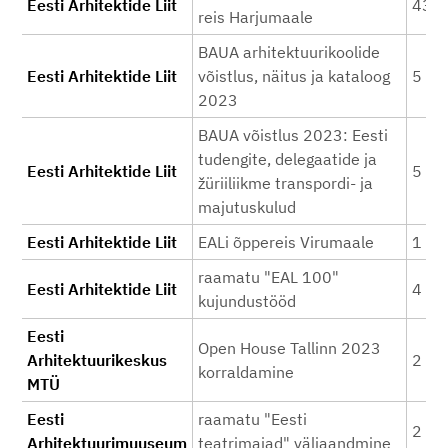
Eesti Arhitektide Liit
438
reis Harjumaale
BAUA arhitektuurikoolide
Eesti Arhitektide Liit
võistlus, näitus ja kataloog
5 36
2023
BAUA võistlus 2023: Eesti
tudengite, delegaatide ja
Eesti Arhitektide Liit
5 00
žüriiliikme transpordi- ja
majutuskulud
Eesti Arhitektide Liit
EALi õppereis Virumaale
1 48
raamatu "EAL 100"
Eesti Arhitektide Liit
4 20
kujundustööd
Eesti
Open House Tallinn 2023
Arhitektuurikeskus
2 00
korraldamine
MTÜ
Eesti
raamatu "Eesti
2 50
Arhitektuurimuuseum
teatrimajad" väljaandmine