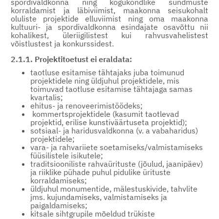
spordivaldkonna ning kogukondlike sündmuste
korraldamist ja läbiviimist, maakonna seisukohalt
oluliste projektide elluviimist ning oma maakonna
kultuuri- ja spordivaldkonna esindajate osavõttu nii
kohalikest, üleriigilistest kui rahvusvahelistest
võistlustest ja konkurssidest.
2.1.1. Projektitoetust ei eraldata:
taotluse esitamise tähtajaks juba toimunud
projektidele ning üldjuhul projektidele, mis
toimuvad taotluse esitamise tähtajaga samas
kvartalis;
ehitus- ja renoveerimistöödeks;
kommertsprojektidele (kasumit taotlevad
projektid, erilise kunstiväärtuseta projektid);
sotsiaal- ja haridusvaldkonna (v. a vabaharidus)
projektidele;
vara- ja rahvariiete soetamiseks/valmistamiseks
füüsilistele isikutele;
traditsiooniliste rahvaürituste (jõulud, jaanipäev)
ja riiklike pühade puhul pidulike ürituste
korraldamiseks;
üldjuhul monumentide, mälestuskivide, tahvlite
jms. kujundamiseks, valmistamiseks ja
paigaldamiseks;
kitsale sihtgrupile mõeldud trükiste