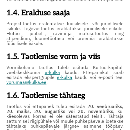
1.4. Eralduse saaja
Projektitoetus eraldatakse füüsilisele- või juriidilisele
isikule. Tegevustoetus eraldatakse juriidilisele isikule.
Elutöö-, juubeli-, ravimi-ja matusetoetus ning
stipendium, loometöötasu või preemia eraldatakse
füüsilisele isikule.
1.5. Taotlemise vorm ja viis
Vormikohane taotlus tuleb esitada Kultuurkapitali
veebikeskkonna
e-kulka
kaudu. Ettepanekut saab
esitada ekspertgrupile
e-kulka
kaudu või e-posti teel
vorumaa@kulka.ee
.
1.6. Taotlemise tähtaeg
Taotlus või ettepanek tuleb esitada
20. veebruariks,
20. maiks, 20. augustiks või 20. novembriks
, kui
käesolevas korras ei ole sätestatud teisiti. Tähtaja
sattumisel riigipühale või muule puhkepäevale loetakse
tähtajaks puhkepäevale järgnev esimene tööpäev.