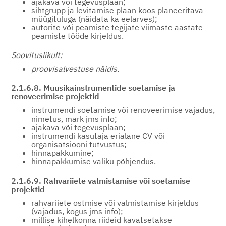
ajakava või tegevusplaan;
sihtgrupp ja levitamise plaan koos planeeritava
müügituluga (näidata ka eelarves);
autorite või peamiste tegijate viimaste aastate
peamiste tööde kirjeldus.
Soovituslikult:
proovisalvestuse näidis.
2.1.6.8. Muusikainstrumentide soetamise ja
renoveerimise projektid
instrumendi soetamise või renoveerimise vajadus,
nimetus, mark jms info;
ajakava või tegevusplaan;
instrumendi kasutaja erialane CV või
organisatsiooni tutvustus;
hinnapakkumine;
hinnapakkumise valiku põhjendus.
2.1.6.9. Rahvariiete valmistamise või soetamise
projektid
rahvariiete ostmise või valmistamise kirjeldus
(vajadus, kogus jms info);
millise kihelkonna riideid kavatsetakse