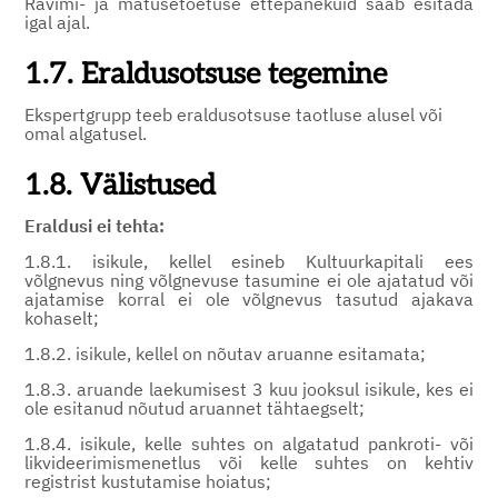
Ravimi- ja matusetoetuse ettepanekuid saab esitada
igal ajal.
1.7. Eraldusotsuse tegemine
Ekspertgrupp teeb eraldusotsuse taotluse alusel või
omal algatusel.
1.8. Välistused
Eraldusi ei tehta:
1.8.1. isikule, kellel esineb Kultuurkapitali ees
võlgnevus ning võlgnevuse tasumine ei ole ajatatud või
ajatamise korral ei ole võlgnevus tasutud ajakava
kohaselt;
1.8.2. isikule, kellel on nõutav aruanne esitamata;
1.8.3. aruande laekumisest 3 kuu jooksul isikule, kes ei
ole esitanud nõutud aruannet tähtaegselt;
1.8.4. isikule, kelle suhtes on algatatud pankroti- või
likvideerimismenetlus või kelle suhtes on kehtiv
registrist kustutamise hoiatus;