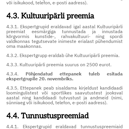
või isikukood, telefon, e-posti aadress).
4.3. Kultuuripärli preemia
4.3.1. Ekspertgrupid eraldavad igal aastal Kultuuripärli
preemiat eesmärgiga tunnustada ja innustada
kõrgvormis kunstide-, rahvakultuuri- ning spordi
valdkonnas tegutsevate inimeste erialast pühendumist
oma maakonnas.
4.3.2. Ekspertgrupp eraldab ühe Kultuuripärli preemia.
4.3.3. Kultuuripärli preemia suurus on 2500 eurot.
4.3.4.
Põhjendatud ettepanek tuleb esitada
ekspertgrupile 20. novembriks.
4.3.5. Ettepanek peab sisaldama kirjeldust kandidaadi
loomingulistest või sportlikes saavutustest jooksval
aastal ning kandidaadi tutvustust ja andmeid (nimi,
sünniaeg või isikukood, telefon, e-posti aadress).
4.4. Tunnustuspreemiad
4.4.1. Ekspertgrupid eraldavad tunnustuspreemiaid