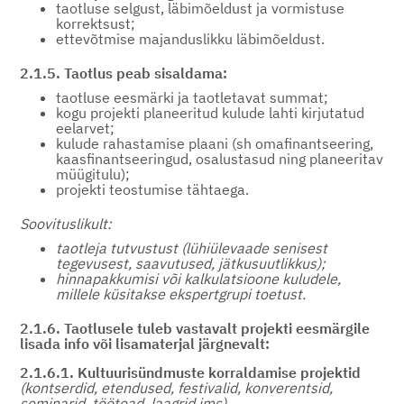
taotluse selgust, läbimõeldust ja vormistuse
korrektsust;
ettevõtmise majanduslikku läbimõeldust.
2.1.5. Taotlus peab sisaldama:
taotluse eesmärki ja taotletavat summat;
kogu projekti planeeritud kulude lahti kirjutatud
eelarvet;
kulude rahastamise plaani (sh omafinantseering,
kaasfinantseeringud, osalustasud ning planeeritav
müügitulu);
projekti teostumise tähtaega.
Soovituslikult:
taotleja tutvustust (lühiülevaade senisest
tegevusest, saavutused, jätkusuutlikkus);
hinnapakkumisi või kalkulatsioone kuludele,
millele küsitakse ekspertgrupi toetust.
2.1.6. Taotlusele tuleb vastavalt projekti eesmärgile
lisada info või lisamaterjal järgnevalt:
2.1.6.1. Kultuurisündmuste korraldamise projektid
(kontserdid, etendused, festivalid, konverentsid,
seminarid, töötoad, laagrid jms)