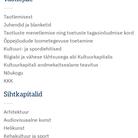
Taotlemisest
Juhendid ja blanketid
Taotluste menetlemise ning toetuste tagasinõudmise kord
Õppejõudude loometegevuse toetamine
Kultuuri- ja spordiehitised
Riigiabi ja vähese tähtsusega abi Kultuurkapitalis
Kultuurkapitali andmekaitsealane teavitus
Nõukogu
KKK
Sihtkapitalid
Arhitektuur
Audiovisuaalne kunst
Helikunst
Kehakultuur ja sport