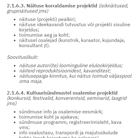
2.1.6.3. Näituse korraldamise projektid
(isiknäitused,
grupinäitused jms)
näituse (projekti) pealkiri;
näituse ideekavandi tutvustus või projekti sisuline
kirjeldus;
toimumise aeg ja koht;
näitusel osalejad (kunstnik, kuraator, kujundaja,
konsultant jt).
Soovituslikult:
näituse autori(te) loominguline elulookirjeldus;
näiteid reproduktsioonidest, kavanditest;
näitusepaiga kinnitus, kui näitus toimub väljaspool
oma maja.
2.1.6.4. Kultuurisündmustel osalemise projektid
(konkursid, festivalid, konverentsid, seminarid, laagrid
jms)
sündmuse info ja osalemise eesmärk;
toimumise koht ja ajakava;
sündmuse programm, registreerimisleht, kava
vms;
info osalustasu, transpordi ja majutuskulude
kohta (peab kajastuma ka eelarves).