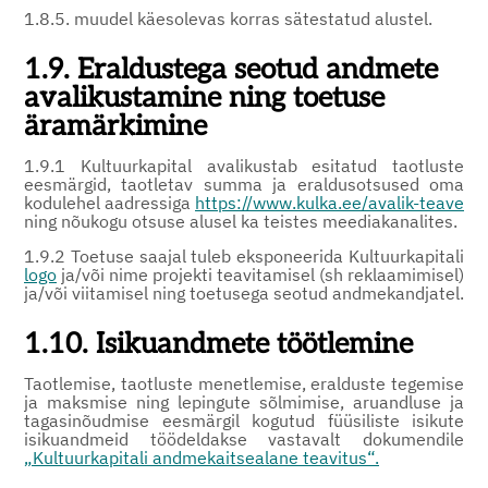
1.8.5. muudel käesolevas korras sätestatud alustel.
1.9. Eraldustega seotud andmete
avalikustamine ning toetuse
äramärkimine
1.9.1 Kultuurkapital avalikustab esitatud taotluste
eesmärgid, taotletav summa ja eraldusotsused oma
kodulehel aadressiga
https://www.kulka.ee/avalik-teave
ning nõukogu otsuse alusel ka teistes meediakanalites.
1.9.2 Toetuse saajal tuleb eksponeerida Kultuurkapitali
logo
ja/või nime projekti teavitamisel (sh reklaamimisel)
ja/või viitamisel ning toetusega seotud andmekandjatel.
1.10. Isikuandmete töötlemine
Taotlemise, taotluste menetlemise, eralduste tegemise
ja maksmise ning lepingute sõlmimise, aruandluse ja
tagasinõudmise eesmärgil kogutud füüsiliste isikute
isikuandmeid töödeldakse vastavalt dokumendile
„
Kultuurkapitali andmekaitsealane teavitus“.