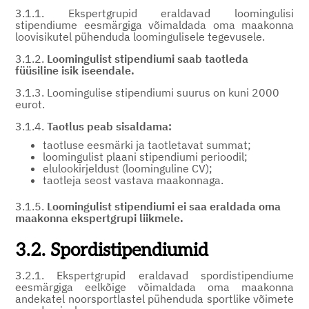
3.1.1. Ekspertgrupid eraldavad loomingulisi
stipendiume eesmärgiga võimaldada oma maakonna
loovisikutel pühenduda loomingulisele tegevusele.
3.1.2.
Loomingulist stipendiumi saab taotleda
füüsiline isik iseendale.
3.1.3. Loomingulise stipendiumi suurus on kuni 2000
eurot.
3.1.4.
Taotlus peab sisaldama:
taotluse eesmärki ja taotletavat summat;
loomingulist plaani stipendiumi perioodil;
elulookirjeldust (loominguline CV);
taotleja seost vastava maakonnaga.
3.1.5.
Loomingulist stipendiumi ei saa eraldada oma
maakonna ekspertgrupi liikmele.
3.2. Spordistipendiumid
3.2.1. Ekspertgrupid eraldavad spordistipendiume
eesmärgiga eelkõige võimaldada oma maakonna
andekatel noorsportlastel pühenduda sportlike võimete