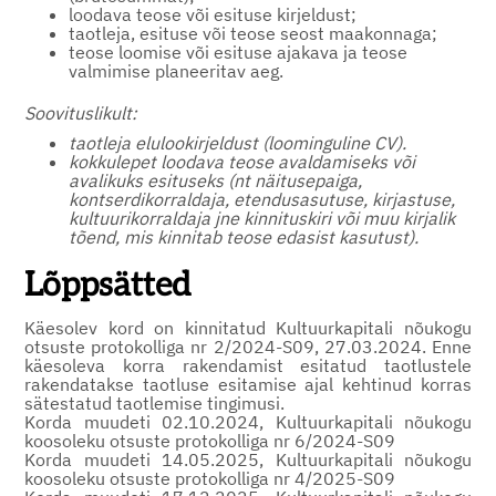
loodava teose või esituse kirjeldust;
taotleja, esituse või teose seost maakonnaga;
teose loomise või esituse ajakava ja teose
valmimise planeeritav aeg.
Soovituslikult:
taotleja elulookirjeldust (loominguline CV).
kokkulepet loodava teose avaldamiseks või
avalikuks esituseks (nt näitusepaiga,
kontserdikorraldaja, etendusasutuse, kirjastuse,
kultuurikorraldaja jne kinnituskiri või muu kirjalik
tõend, mis kinnitab teose edasist kasutust).
Lõppsätted
Käesolev kord on kinnitatud Kultuurkapitali nõukogu
otsuste protokolliga nr 2/2024-S09, 27.03.2024. Enne
käesoleva korra rakendamist esitatud taotlustele
rakendatakse taotluse esitamise ajal kehtinud korras
sätestatud taotlemise tingimusi.
Korda muudeti 02.10.2024, Kultuurkapitali nõukogu
koosoleku otsuste protokolliga nr 6/2024-S09
Korda muudeti 14.05.2025, Kultuurkapitali nõukogu
koosoleku otsuste protokolliga nr 4/2025-S09