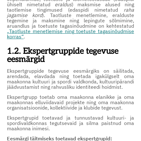
ühiselt nimetatud
eraldus
) maksmise alused ning
taotlemise tingimused (edaspidi nimetatud
raha
jagamise kord
). Taotluste menetlemine, eralduste
tegemine ja maksmine ning lepingute sõlmimine,
aruandlus ja toetuste tagasinõudmine on kehtestatud
„Taotluste menetlemise ning toetuste tagasinõudmise
korras“
.
1.2. Ekspertgruppide tegevuse
eesmärgid
Ekspertgruppide tegevuse eesmärgiks on säilitada,
arendada, elavdada ning toetada igakülgselt oma
maakonna kultuuri ja spordi valdkonda, kultuuripärandi
jäädvustamist ning rahvusliku identiteedi hoidmist.
Ekspertgrupp toetab oma maakonna elanikke ja oma
maakonnas elluviidavaid projekte ning oma maakonna
organisatsioonide, kollektiivide ja klubide tegevust.
Ekspertgrupid toetavad ja tunnustavad kultuuri- ja
spordivaldkonnas tegutsevaid ja silma paistnud oma
maakonna inimesi.
Eesmärgi täitmiseks toetavad ekspertgrupid: