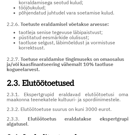
korraldamisega seotud kulud;
tööjõukulud;
põhjendatud juhtudel vara soetamise kulud.
2.2.6.
Toetuste eraldamisel võetakse arvesse:
taotleja senise tegevuse läbipaistvust;
püstitatud eesmärkide olulisust;
taotluse selgust, läbimõeldust ja vormistuse
korrektsust.
2.2.7.
Toetuse eraldamise tingimuseks on omaosalus
ja/või kaasfinantseering vähemalt 10% taotluse
kogueelarvest.
2.3. Elutöötoetused
2.3.1. Ekspertgrupid eraldavad elutöötoetusi oma
maakonna teenekatele kultuuri- ja spordiinimestele.
2.3.2. Elutöötoetuse suurus on kuni 3000 eurot.
2.3.3.
Elutöötoetus eraldatakse ekspertgrupi
algatusel
.