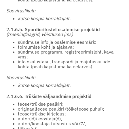
Soovituslikult:
kutse koopia korraldajalt.
2.1.6.5. Spordiüritustel osalemise projektid
(treeninglaagrid, võistlused jms)
sündmuse info ja osalemise eesmärk;
toimumise koht ja ajakava;
sündmuse programm, registreerimisleht, kava
vms;
info osalustasu, transpordi ja majutuskulude
kohta (peab kajastuma ka eelarves).
Soovituslikult:
kutse koopia korraldajalt.
2.1.6.6. Trükiste väljaandmise projektid
teose/trükise pealkiri;
originaalteose pealkiri (tõlketeose puhul);
teose/trükise kirjeldus;
autor(id)/koostaja(d);
autori/koostaja tutvustus või CV;
tõlkija(d);