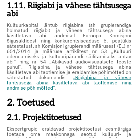
1.11. Riigiabi ja vähese tähtsusega
abi
Kultuurkapital lähtub riigiabina (sh grupierandiga
hõlmatud riigiabi) ja vähese tähtsusega abina
käsitletava abi andmisel Euroopa Komisjoni
õigusaktidest ning konkurentsiseaduse 6. peatükis
sätestatust, sh Komisjoni grupierandi määrusest (EL) nr
651/2014 ja määruse artiklitest nr 53 „Kultuuri
edendamiseks ja kultuuripärandi säilitamiseks antav
abi“ ning nr 54 „Abikavad audiovisuaalsete teoste
puhul“. Riigiabina ja vähese tähtsusega abina
käsitletava abi taotlemise ja eraldamise põhimõtted on
sätestatud dokumendis
„Riigiabina ja vähese
tähtsusega abina käsitletava abi taotlemise ning
andmise põhimõtted“
.
2. Toetused
2.1. Projektitoetused
Ekspertgrupid eraldavad projektitoetusi eesmärgiga
toetada oma maakonnaga seotud kultuuri- ja