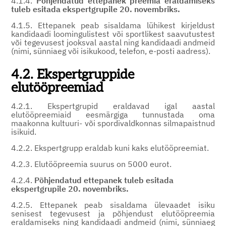
4.1.4.
Põhjendatud ettepanek preemia eraldamiseks
tuleb esitada ekspertgrupile 20. novembriks.
4.1.5. Ettepanek peab sisaldama lühikest kirjeldust
kandidaadi loomingulistest või sportlikest saavutustest
või tegevusest jooksval aastal ning kandidaadi andmeid
(nimi, sünniaeg või isikukood, telefon, e-posti aadress).
4.2. Ekspertgruppide
elutööpreemiad
4.2.1. Ekspertgrupid eraldavad igal aastal
elutööpreemiaid eesmärgiga tunnustada oma
maakonna kultuuri- või spordivaldkonnas silmapaistnud
isikuid.
4.2.2. Ekspertgrupp eraldab kuni kaks elutööpreemiat.
4.2.3. Elutööpreemia suurus on 5000 eurot.
4.2.4.
Põhjendatud ettepanek tuleb esitada
ekspertgrupile 20. novembriks.
4.2.5. Ettepanek peab sisaldama ülevaadet isiku
senisest tegevusest ja põhjendust elutööpreemia
eraldamiseks ning kandidaadi andmeid (nimi, sünniaeg