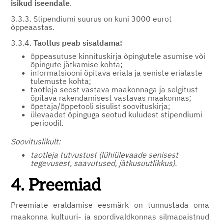
isikud iseendale
.
3.3.3. Stipendiumi suurus on kuni 3000 eurot
õppeaastas.
3.3.4.
Taotlus peab sisaldama:
õppeasutuse kinnituskirja õpingutele asumise või
õpingute jätkamise kohta;
informatsiooni õpitava eriala ja seniste erialaste
tulemuste kohta;
taotleja seost vastava maakonnaga ja selgitust
õpitava rakendamisest vastavas maakonnas;
õpetaja/õppetooli sisulist soovituskirja;
ülevaadet õpinguga seotud kuludest stipendiumi
perioodil.
Soovituslikult:
taotleja tutvustust (lühiülevaade senisest
tegevusest, saavutused, jätkusuutlikkus).
4. Preemiad
Preemiate eraldamise eesmärk on tunnustada oma
maakonna kultuuri- ja spordivaldkonnas silmapaistnud