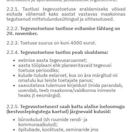
2.2.1. Taotlusi tegevustoetuse eraldamiseks võivad
esitada vähemalt kaks aastat vastavas maakonnas
tegutsenud mittetulundusühingud ja sihtasutused.
2.2.2.
Tegevustoetuse taotluse esitamise tähtaeg on
20. november.
2.2.3. Toetuse suurus on kuni 4000 eurot.
2.2.4.
Tegevustoetuse taotlus peab sisaldama:
eelmise aasta tegevusaruannet;
aasta tööplaani ehk planeeritavaid tegevusi
toetuse perioodiks;
kulude-tulude eelarvet, kus on ära märgitud nii
omatulu kui teiste toetajate panus;
saavutatava tulemuse kirjeldust (mida parandab,
uuendab, teeb maakonna/valdkonna inimeste
heaks jt eesmärgid).
2.2.5.
Tegevustoetusest saab katta alalise iseloomuga
(kestvuslepingutega kaetud) järgnevaid kulusid:
bürookulud (sh ruumide rendi- ja
kommunaalkulud);
õpitubade, koolituste, seminaride jms