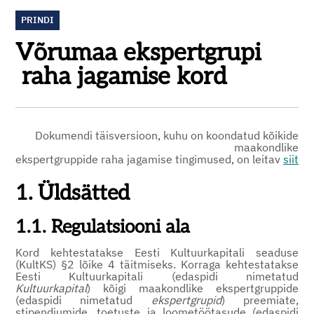
PRINDI
Võrumaa ekspertgrupi
raha jagamise kord
Dokumendi täisversioon, kuhu on koondatud kõikide
maakondlike
ekspertgruppide raha jagamise tingimused, on leitav
siit
1. Üldsätted
1.1.
Regulatsiooni ala
Kord kehtestatakse Eesti Kultuurkapitali seaduse
(KultKS) §2 lõike 4 täitmiseks. Korraga kehtestatakse
Eesti Kultuurkapitali (edaspidi nimetatud
Kultuurkapital
) kõigi maakondlike ekspertgruppide
(edaspidi nimetatud
ekspertgrupid
) preemiate,
stipendiumide, toetuste ja loometöötasude (edaspidi