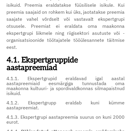
isikuid. Preemia eraldatakse füüsilisele isikule. Kui
preemia saajaid on rohkem kui üks, jaotatakse preemia
saajate vahel võrdselt või vastavalt ekspertgrupi
otsusele. Preemiat ei eraldata oma maakonna
ekspertgrupi liikmele ning riigisektori asutuste või -
organisatsioonide töötajatele tööülesannete täitmise
eest.
4.1. Ekspertgruppide
aastapreemiad
4.1.1. Ekspertgrupid eraldavad igal aastal
aastapreemiaid eesmärgiga tunnustada oma
maakonna kultuuri- ja spordivaldkonnas silmapaistnud
isikuid.
4.1.2. Ekspertgrupp eraldab kuni kümme
aastapreemiat.
4.1.3. Ekspertgrupi aastapreemia suurus on kuni 2000
eurot.