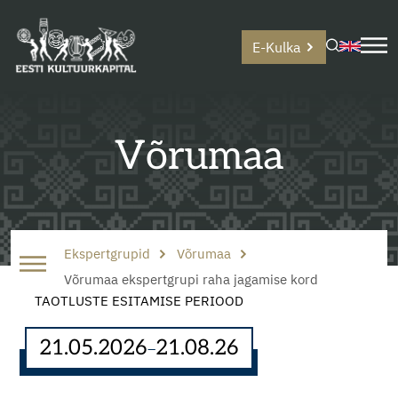
E-Kulka
Võrumaa
Ekspertgrupid
Võrumaa
Võrumaa ekspertgrupi raha jagamise kord
TAOTLUSTE ESITAMISE PERIOOD
21.05.2026
21.08.26
–