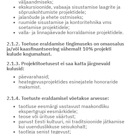
väljaandmiseks;
ekskursioonide, vabaaja sisustamise laagrite ja
sõpruskohtumiste projektidele;
jalanõude ja ehete ostmiseks;
ruumide sisustamise ja kontoritehnika vms
soetamise projektidele;
valla- ja linnapäevade korraldamise projektidele.
2.1.2. Toetuse eraldamise tingimuseks on omaosalus
ja/või kaasfinantseering vähemalt 10% projekti
kulude kogumahust.
2.1.3. Projektitoetusest ei saa katta järgnevaid
kulusid:
päevarahasid;
heategevusprojektides esinejatele honoraride
maksmist.
2.1.4. Toetuste eraldamisel võetakse arvesse:
taotluse eesmärgi vastavust maakondliku
ekspertgrupi eesmärkidele;
teose või ürituse väärtust;
panust Eesti kultuuri, nii traditsioonide jätkamise
kui uuenduslikkuse seisukohalt;
taotleja senist tegevust;