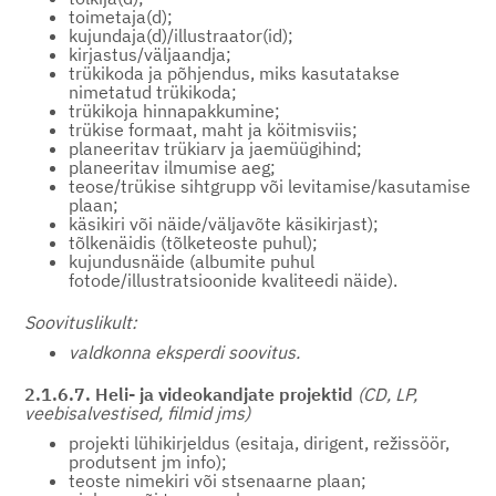
toimetaja(d);
kujundaja(d)/illustraator(id);
kirjastus/väljaandja;
trükikoda ja põhjendus, miks kasutatakse
nimetatud trükikoda;
trükikoja hinnapakkumine;
trükise formaat, maht ja köitmisviis;
planeeritav trükiarv ja jaemüügihind;
planeeritav ilmumise aeg;
teose/trükise sihtgrupp või levitamise/kasutamise
plaan;
käsikiri või näide/väljavõte käsikirjast);
tõlkenäidis (tõlketeoste puhul);
kujundusnäide (albumite puhul
fotode/illustratsioonide kvaliteedi näide).
Soovituslikult:
valdkonna eksperdi soovitus.
2.1.6.7. Heli- ja videokandjate projektid
(CD, LP,
veebisalvestised, filmid jms)
projekti lühikirjeldus (esitaja, dirigent, režissöör,
produtsent jm info);
teoste nimekiri või stsenaarne plaan;