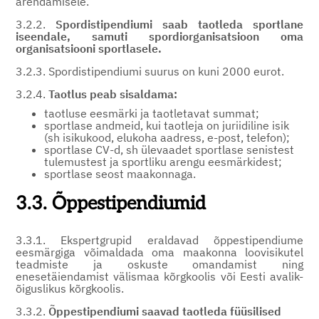
arendamisele.
3.2.2.
Spordistipendiumi saab taotleda sportlane
iseendale, samuti spordiorganisatsioon oma
organisatsiooni sportlasele.
3.2.3. Spordistipendiumi suurus on kuni 2000 eurot.
3.2.4.
Taotlus peab sisaldama:
taotluse eesmärki ja taotletavat summat;
sportlase andmeid, kui taotleja on juriidiline isik
(sh isikukood, elukoha aadress, e-post, telefon);
sportlase CV-d, sh ülevaadet sportlase senistest
tulemustest ja sportliku arengu eesmärkidest;
sportlase seost maakonnaga.
3.3. Õppestipendiumid
3.3.1. Ekspertgrupid eraldavad õppestipendiume
eesmärgiga võimaldada oma maakonna loovisikutel
teadmiste ja oskuste omandamist ning
enesetäiendamist välismaa kõrgkoolis või Eesti avalik-
õiguslikus kõrgkoolis.
3.3.2.
Õppestipendiumi saavad taotleda füüsilised