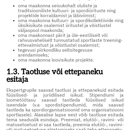
oma maakonna seisukohalt oluliste ja
traditsiooniliste kultuuri- ja spordiürituste ning
projektide korraldamist ja läbiviimist;
oma maakonna kultuuri- ja spordikollektiivide ning
üksikisikute osalemist üritustel ja võistlustel
väljaspool maakonda;
oma maakonnast pärit ja üle-eestiliselt või
rahvusvaheliselt tunnustatud sportlaste treening-
ettevalmistust ja võistlustel osalemist;
tegevusi piirkondliku seltsitegevuse
arendamiseks;
oma maakonna loovisikute projekte.
1.3. Taotluse või ettepaneku
esitaja
Ekspertgrupile saavad taotlusi ja ettepanekuid esitada
füüsilised- ja juriidilised isikud. Stipendiumi ja
loometöötasu saavad taotleda füüsilised isikud
iseendale (v.a spordistipendiumid, mida saavad
taotleda ka spordiorganisatsioonid oma organisatsiooni
sportlasele). Alaealise lapse eest võib taotluse esitada
tema seaduslik esindaja. Preemiat, elutöö-, ravimi- või
matusetoetust ei saa taotleda, preemia elutöö-, ravimi-
või matusetoetuse algatamiseks saab teha ettepaneku.