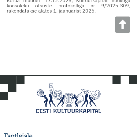
Korda muudeti 17.12.2025, Kultuurkapitali nõukogu
koosoleku otsuste protokolliga nr 9/2025-S09,
rakendatakse alates 1. jaanuarist 2026.
Taotlejale