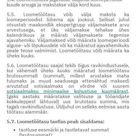
kuude arvuga ja makstakse välja kord kuus.
5.5. Loometöötasu võib välja maksta ka
loomeperioodist lühema aja jooksul. Sellisel juhul
otsustab maakondlik ekspertgrupp väljamaksete arvu
arvestusega, et üks väljamakse tehakse ühes
kalendrikuus ja määrab väljamaksete tegemise
ajavahemiku. Väljamaksed võib määrata loomeperioodi
alguse- või lõpukuudele või ka määratud ajavahemikuks
peale teose valmimist. Loometöötasu võib määrata ka
üheks kuuks.
5.6. Loometöötasu saajal tekib õigus ravikindlustusele,
kui vähemalt üheks kuuks määratud loometöötasu
brutosummalt (summalt, millest arvatakse maha
tulumaks ja muud seadusega ettenähtud maksed)
arvutatud sotsiaalmaks on võrdne või suurem
sotsiaalmaksu minimaalse kohustuse kuumäärast
.
Igaks aastaks määratakse valitsuse ja tööandjate
kokkuleppest lähtuvalt uus brutotasu summa, mis
tagab ravikindlustuse. Üldjuhul on selleks eelmise aasta
töötasu alammäär.
5.7. Loometöötasu taotlus peab sisaldama:
taotluse eesmärki ja taotletavat summat
(brutosummat);