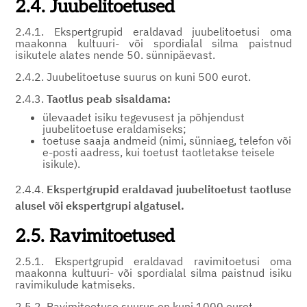
2.4. Juubelitoetused
2.4.1. Ekspertgrupid eraldavad juubelitoetusi oma
maakonna kultuuri- või spordialal silma paistnud
isikutele alates nende 50. sünnipäevast.
2.4.2. Juubelitoetuse suurus on kuni 500 eurot.
2.4.3.
Taotlus peab sisaldama:
ülevaadet isiku tegevusest ja põhjendust
juubelitoetuse eraldamiseks;
toetuse saaja andmeid (nimi, sünniaeg, telefon või
e-posti aadress, kui toetust taotletakse teisele
isikule).
2.4.4.
Ekspertgrupid eraldavad juubelitoetust taotluse
alusel või ekspertgrupi algatusel.
2.5. Ravimitoetused
2.5.1. Ekspertgrupid eraldavad ravimitoetusi oma
maakonna kultuuri- või spordialal silma paistnud isiku
ravimikulude katmiseks.
2.5.2. Ravimitoetuse suurus on kuni 1000 eurot.