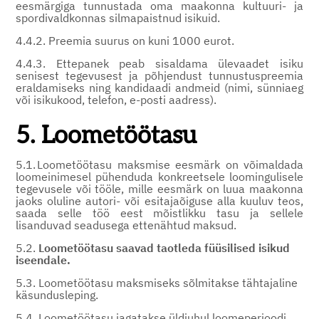
eesmärgiga tunnustada oma maakonna kultuuri- ja
spordivaldkonnas silmapaistnud isikuid.
4.4.2. Preemia suurus on kuni 1000 eurot.
4.4.3. Ettepanek peab sisaldama ülevaadet isiku
senisest tegevusest ja põhjendust tunnustuspreemia
eraldamiseks ning kandidaadi andmeid (nimi, sünniaeg
või isikukood, telefon, e-posti aadress).
5. Loometöötasu
5.1. Loometöötasu maksmise eesmärk on võimaldada
loomeinimesel pühenduda konkreetsele loomingulisele
tegevusele või tööle, mille eesmärk on luua maakonna
jaoks oluline autori- või esitajaõiguse alla kuuluv teos,
saada selle töö eest mõistlikku tasu ja sellele
lisanduvad seadusega ettenähtud maksud.
5.2.
Loometöötasu saavad taotleda füüsilised isikud
iseendale.
5.3. Loometöötasu maksmiseks sõlmitakse tähtajaline
käsundusleping.
5.4. Loometöötasu jagatakse üldjuhul loomeperioodi