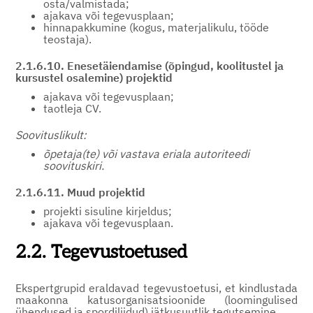
osta/valmistada;
ajakava või tegevusplaan;
hinnapakkumine (kogus, materjalikulu, tööde
teostaja).
2.1.6.10. Enesetäiendamise (õpingud, koolitustel ja
kursustel osalemine) projektid
ajakava või tegevusplaan;
taotleja CV.
Soovituslikult:
õpetaja(te) või vastava eriala autoriteedi
soovituskiri.
2.1.6.11. Muud projektid
projekti sisuline kirjeldus;
ajakava või tegevusplaan.
2.2. Tegevustoetused
Ekspertgrupid eraldavad tegevustoetusi, et kindlustada
maakonna katusorganisatsioonide (loomingulised
ühendused ja spordiliidud) jätkusuutlik tegutsemine.