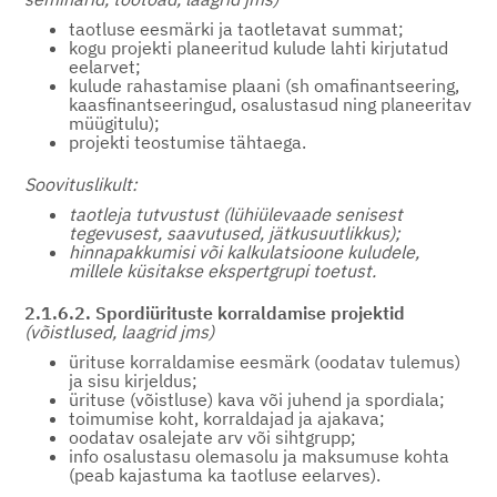
taotluse eesmärki ja taotletavat summat;
kogu projekti planeeritud kulude lahti kirjutatud
eelarvet;
kulude rahastamise plaani (sh omafinantseering,
kaasfinantseeringud, osalustasud ning planeeritav
müügitulu);
projekti teostumise tähtaega.
Soovituslikult:
taotleja tutvustust (lühiülevaade senisest
tegevusest, saavutused, jätkusuutlikkus);
hinnapakkumisi või kalkulatsioone kuludele,
millele küsitakse ekspertgrupi toetust.
2.1.6.2. Spordiürituste korraldamise projektid
(võistlused, laagrid jms)
ürituse korraldamise eesmärk (oodatav tulemus)
ja sisu kirjeldus;
ürituse (võistluse) kava või juhend ja spordiala;
toimumise koht, korraldajad ja ajakava;
oodatav osalejate arv või sihtgrupp;
info osalustasu olemasolu ja maksumuse kohta
(peab kajastuma ka taotluse eelarves).