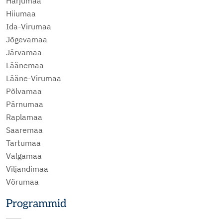
Harjumaa
Hiiumaa
Ida-Virumaa
Jõgevamaa
Järvamaa
Läänemaa
Lääne-Virumaa
Põlvamaa
Pärnumaa
Raplamaa
Saaremaa
Tartumaa
Valgamaa
Viljandimaa
Võrumaa
Programmid