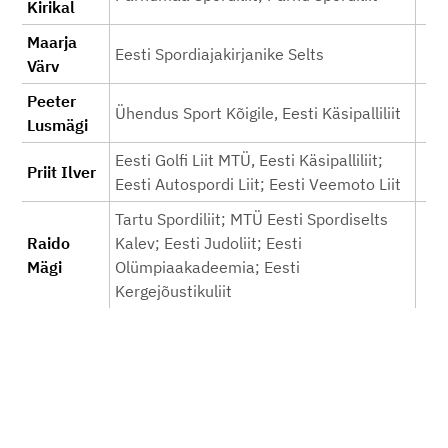
Kirikal
Maarja
Eesti Spordiajakirjanike Selts
Värv
Peeter
Ühendus Sport Kõigile, Eesti Käsipalliliit
Lusmägi
Eesti Golfi Liit MTÜ, Eesti Käsipalliliit;
Priit Ilver
Eesti Autospordi Liit; Eesti Veemoto Liit
Tartu Spordiliit; MTÜ Eesti Spordiselts
Raido
Kalev; Eesti Judoliit; Eesti
Mägi
Olümpiaakadeemia; Eesti
Kergejõustikuliit