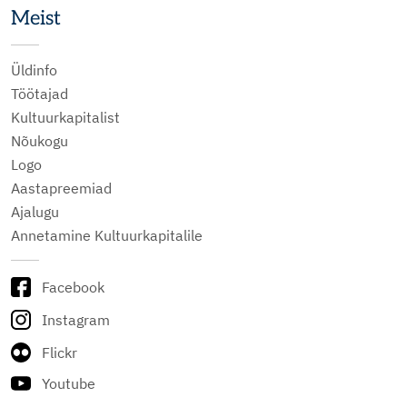
Meist
Üldinfo
Töötajad
Kultuurkapitalist
Nõukogu
Logo
Aastapreemiad
Ajalugu
Annetamine Kultuurkapitalile
Facebook
Instagram
Flickr
Youtube