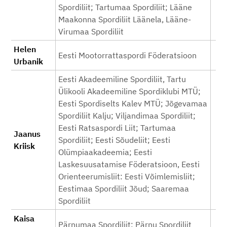
Spordiliit; Tartumaa Spordiliit; Lääne
Maakonna Spordiliit Läänela, Lääne-
Virumaa Spordiliit
Helen
Eesti Mootorrattaspordi Föderatsioon
Urbanik
Eesti Akadeemiline Spordiliit, Tartu
Ülikooli Akadeemiline Spordiklubi MTÜ;
Eesti Spordiselts Kalev MTÜ; Jõgevamaa
Spordiliit Kalju; Viljandimaa Spordiliit;
Eesti Ratsaspordi Liit; Tartumaa
Jaanus
Spordiliit; Eesti Sõudeliit; Eesti
Kriisk
Olümpiaakadeemia; Eesti
Laskesuusatamise Föderatsioon, Eesti
Orienteerumisliit: Eesti Võimlemisliit;
Eestimaa Spordiliit Jõud; Saaremaa
Spordiliit
Kaisa
Pärnumaa Spordiliit; Pärnu Spordiliit