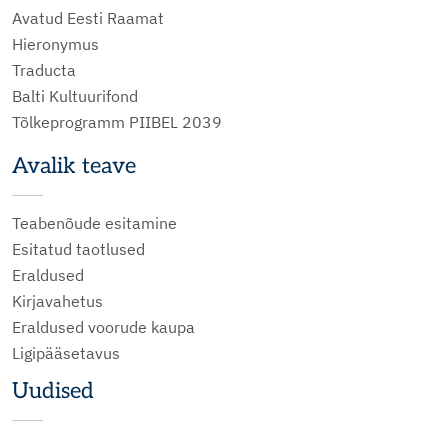
Avatud Eesti Raamat
Hieronymus
Traducta
Balti Kultuurifond
Tõlkeprogramm PIIBEL 2039
Avalik teave
Teabenõude esitamine
Esitatud taotlused
Eraldused
Kirjavahetus
Eraldused voorude kaupa
Ligipääsetavus
Uudised