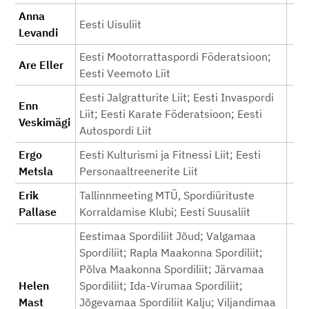
Anna
Eesti Uisuliit
Levandi
Eesti Mootorrattaspordi Föderatsioon;
Are Eller
Eesti Veemoto Liit
Eesti Jalgratturite Liit; Eesti Invaspordi
Enn
Liit; Eesti Karate Föderatsioon; Eesti
Veskimägi
Autospordi Liit
Ergo
Eesti Kulturismi ja Fitnessi Liit; Eesti
Metsla
Personaaltreenerite Liit
Erik
Tallinnmeeting MTÜ, Spordiürituste
Pallase
Korraldamise Klubi; Eesti Suusaliit
Eestimaa Spordiliit Jõud; Valgamaa
Spordiliit; Rapla Maakonna Spordiliit;
Põlva Maakonna Spordiliit; Järvamaa
Helen
Spordiliit; Ida-Virumaa Spordiliit;
Mast
Jõgevamaa Spordiliit Kalju; Viljandimaa