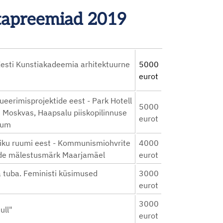
astapreemiad 2019
Eesti Kunstiakadeemia arhitektuurne
5000
eurot
eerimisprojektide eest - Park Hotell
5000
nd Moskvas, Haapsalu piiskopilinnuse
eurot
eum
iku ruumi eest - Kommunismiohvrite
4000
ide mälestusmärk Maarjamäel
eurot
 tuba. Feministi küsimused
3000
eurot
3000
ull"
eurot