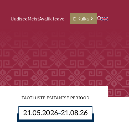
Uudised
Meist
Avalik teave
E-Kulka
TAOTLUSTE ESITAMISE PERIOOD
21.05.2026
21.08.26
–