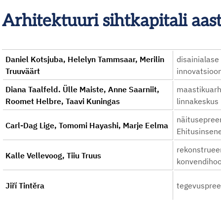
Arhitektuuri sihtkapitali a
Daniel Kotsjuba, Helelyn Tammsaar, Merilin
disainialase
Truuväärt
innovatsioon
Diana Taalfeld. Ülle Maiste, Anne Saarniit,
maastikuarhi
Roomet Helbre, Taavi Kuningas
linnakeskus
näitusepreem
Carl-Dag Lige, Tomomi Hayashi, Marje Eelma
Ehitusinsen
rekonstruee
Kalle Vellevoog, Tiiu Truus
konvendihoo
Jiří Tintěra
tegevuspree