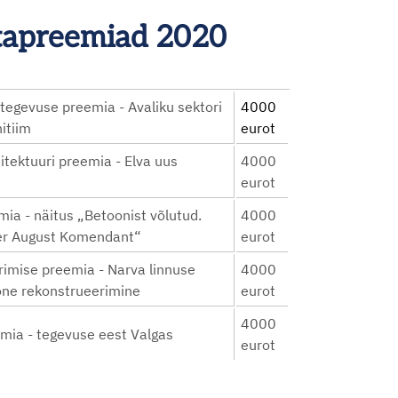
astapreemiad 2020
 tegevuse preemia - Avaliku sektori
4000
itiim
eurot
tektuuri preemia - Elva uus
4000
eurot
ia - näitus „Betoonist võlutud.
4000
er August Komendant“
eurot
rimise preemia - Narva linnuse
4000
ne rekonstrueerimine
eurot
4000
mia - tegevuse eest Valgas
eurot