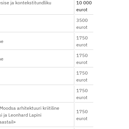
sise ja kontekstitundliku
10 000
eurot
3500
eurot
1750
ne
eurot
1750
ne
eurot
1750
eurot
1750
eurot
Moodsa arhitektuuri kriitiline
1750
i ja Leonhard Lapini
eurot
aastail»