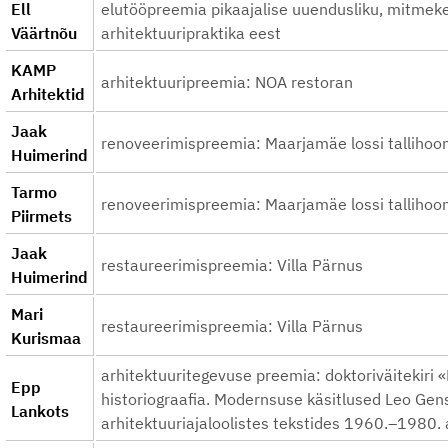
Ell
elutööpreemia pikaajalise uuendusliku, mitmeke
Väärtnõu
arhitektuuripraktika eest
KAMP
arhitektuuripreemia: NOA restoran
Arhitektid
Jaak
renoveerimispreemia: Maarjamäe lossi tallihoo
Huimerind
Tarmo
renoveerimispreemia: Maarjamäe lossi tallihoo
Piirmets
Jaak
restaureerimispreemia: Villa Pärnus
Huimerind
Mari
restaureerimispreemia: Villa Pärnus
Kurismaa
arhitektuuritegevuse preemia: doktoriväitekiri «
Epp
historiograafia. Modernsuse käsitlused Leo Gens
Lankots
arhitektuuriajaloolistes tekstides 1960.–1980. 