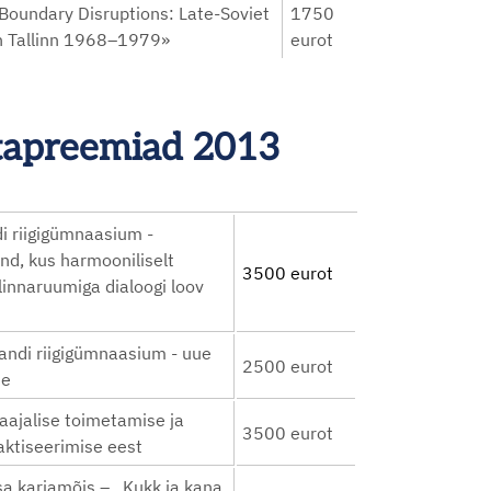
«Boundary Disruptions: Late-Soviet
1750
in Tallinn 1968–1979»
eurot
astapreemiad 2013
di riigigümnaasium -
nd, kus harmooniliselt
3500 eurot
linnaruumiga dialoogi loov
andi riigigümnaasium - uue
2500 eurot
ne
aajalise toimetamise ja
3500 eurot
raktiseerimise eest
sa karjamõis – „Kukk ja kana,