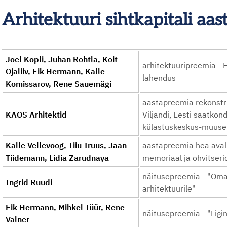
Arhitektuuri sihtkapitali a
Joel Kopli, Juhan Rohtla, Koit
arhitektuuripreemia - 
Ojaliiv, Eik Hermann, Kalle
lahendus
Komissarov, Rene Sauemägi
aastapreemia rekonstru
KAOS Arhitektid
Viljandi, Eesti saatko
külastuskeskus-muus
Kalle Vellevoog, Tiiu Truus, Jaan
aastapreemia hea aval
Tiidemann, Lidia Zarudnaya
memoriaal ja ohvitser
näitusepreemia - "Oma
Ingrid Ruudi
arhitektuurile"
Eik Hermann, Mihkel Tüür, Rene
näitusepreemia - "Ligin
Valner