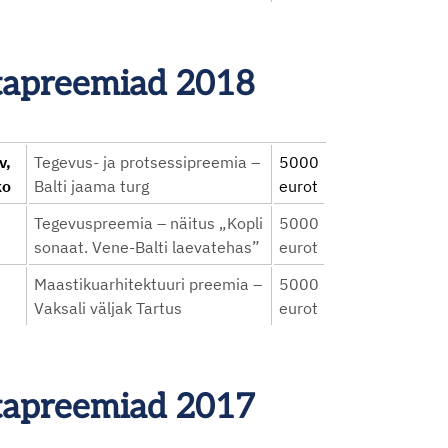
astapreemiad 2018
v,
Tegevus- ja protsessipreemia –
5000
ko
Balti jaama turg
eurot
Tegevuspreemia – näitus „Kopli
5000
sonaat. Vene-Balti laevatehas”
eurot
Maastikuarhitektuuri preemia –
5000
Vaksali väljak Tartus
eurot
astapreemiad 2017