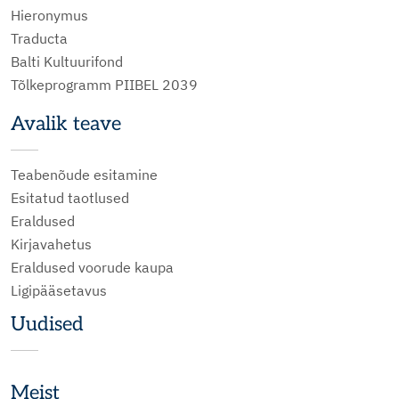
Hieronymus
Traducta
Balti Kultuurifond
Tõlkeprogramm PIIBEL 2039
Avalik teave
Teabenõude esitamine
Esitatud taotlused
Eraldused
Kirjavahetus
Eraldused voorude kaupa
Ligipääsetavus
Uudised
Meist