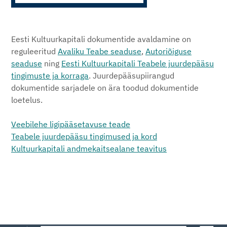
Eesti Kultuurkapitali dokumentide avaldamine on
reguleeritud
Avaliku Teabe seaduse
,
Autoriõiguse
seaduse
ning
Eesti Kultuurkapitali Teabele juurdepääsu
tingimuste ja korraga
. Juurdepääsupiirangud
dokumentide sarjadele on ära toodud dokumentide
loetelus.
Veebilehe ligipääsetavuse teade
Teabele juurdepääsu tingimused ja kord
Kultuurkapitali andmekaitsealane teavitus