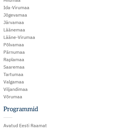
Hiiumaa
Ida-Virumaa
Jõgevamaa
Järvamaa
Läänemaa
Lääne-Virumaa
Põlvamaa
Pärnumaa
Raplamaa
Saaremaa
Tartumaa
Valgamaa
Viljandimaa
Võrumaa
Programmid
Avatud Eesti Raamat