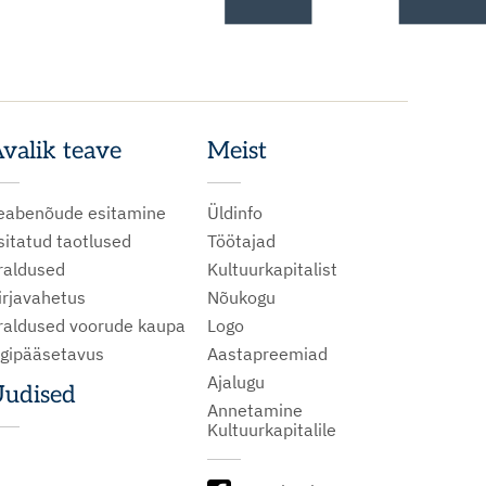
valik teave
Meist
eabenõude esitamine
Üldinfo
sitatud taotlused
Töötajad
raldused
Kultuurkapitalist
irjavahetus
Nõukogu
raldused voorude kaupa
Logo
igipääsetavus
Aastapreemiad
Ajalugu
udised
Annetamine
Kultuurkapitalile