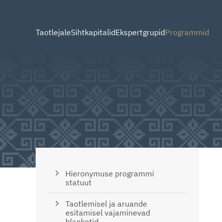
Taotlejale
Sihtkapitalid
Ekspertgrupid
Programmid
Hieronymuse programmi
statuut
Taotlemisel ja aruande
esitamisel vajaminevad
blanketid