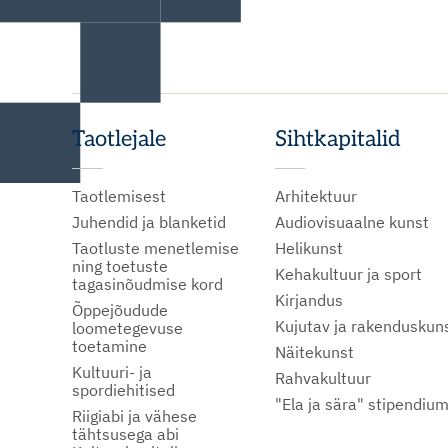
Taotlejale
Sihtkapitalid
Taotlemisest
Arhitektuur
Juhendid ja blanketid
Audiovisuaalne kunst
Taotluste menetlemise
Helikunst
ning toetuste
Kehakultuur ja sport
tagasinõudmise kord
Kirjandus
Õppejõudude
Kujutav ja rakenduskun
loometegevuse
toetamine
Näitekunst
Kultuuri- ja
Rahvakultuur
spordiehitised
"Ela ja sära" stipendiu
Riigiabi ja vähese
tähtsusega abi