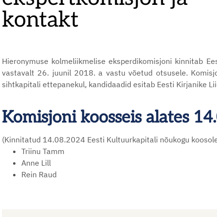
kontakt
Hieronymuse kolmeliikmelise eksperdikomisjoni kinnitab Ees
vastavalt 26. juunil 2018. a vastu võetud otsusele. Komisj
sihtkapitali ettepanekul, kandidaadid esitab Eesti Kirjanike Lii
Komisjoni koosseis alates 14
(Kinnitatud 14.08.2024 Eesti Kultuurkapitali nõukogu koosol
Triinu Tamm
Anne Lill
Rein Raud