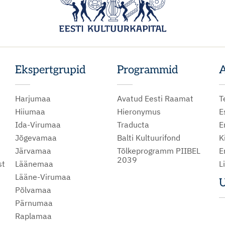
Ekspertgrupid
Programmid
A
Harjumaa
Avatud Eesti Raamat
T
Hiiumaa
Hieronymus
E
Ida-Virumaa
Traducta
E
Jõgevamaa
Balti Kultuurifond
K
Järvamaa
Tõlkeprogramm PIIBEL
E
2039
st
Läänemaa
L
Lääne-Virumaa
U
Põlvamaa
m
Pärnumaa
Raplamaa