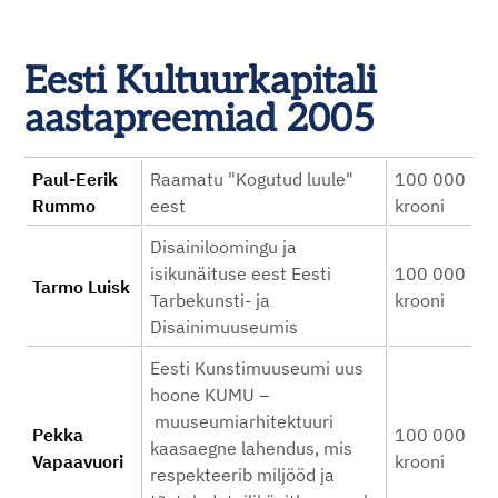
Eesti Kultuurkapitali
aastapreemiad 2005
Paul-Eerik
Raamatu "Kogutud luule"
100 000
Rummo
eest
krooni
Disainiloomingu ja
isikunäituse eest Eesti
100 000
Tarmo Luisk
Tarbekunsti- ja
krooni
Disainimuuseumis
Eesti Kunstimuuseumi uus
hoone KUMU –
muuseumiarhitektuuri
Pekka
100 000
kaasaegne lahendus, mis
Vapaavuori
krooni
respekteerib miljööd ja