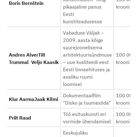
Boris Bernštein
pikaajaline panus
krooni
Eesti
kunstiteadusesse
Vabaduse Väljak –
2009. aasta kõige
suurejoonelisema
Andres AlverTiit
arhitektuurisündmuse
100 000
Trummal Veljo Kaasik
– uue kvaliteedi eest
krooni
Eesti linnaehituses ja
avaliku ruumi
loomisel
Dokumentaalfilm
100 000
Kiur AarmaJaak Kilmi
"Disko ja tuumasõda"
krooni
Töö esituskunsti eri
100 000
Priit Raud
vormide ühendamisel
krooni
Eeskujuliku