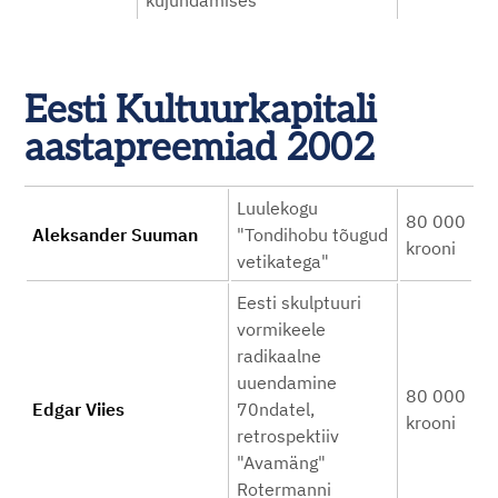
kujundamises
Eesti Kultuurkapitali
aastapreemiad 2002
Luulekogu
80 000
Aleksander Suuman
"Tondihobu tõugud
krooni
vetikatega"
Eesti skulptuuri
vormikeele
radikaalne
uuendamine
80 000
Edgar Viies
70ndatel,
krooni
retrospektiiv
"Avamäng"
Rotermanni