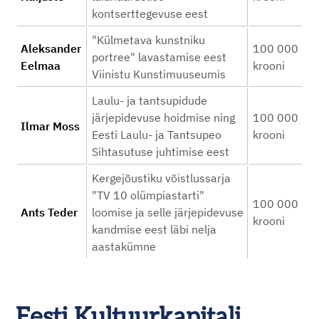
kontserttegevuse eest
"Külmetava kunstniku
Aleksander
100 000
portree" lavastamise eest
Eelmaa
krooni
Viinistu Kunstimuuseumis
Laulu- ja tantsupidude
järjepidevuse hoidmise ning
100 000
Ilmar Moss
Eesti Laulu- ja Tantsupeo
krooni
Sihtasutuse juhtimise eest
Kergejõustiku võistlussarja
"TV 10 olümpiastarti"
100 000
Ants Teder
loomise ja selle järjepidevuse
krooni
kandmise eest läbi nelja
aastakümne
Eesti Kultuurkapitali