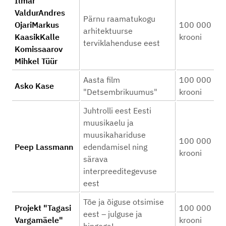
Ilmar
ValdurAndres
Pärnu raamatukogu
OjariMarkus
100 000
arhitektuurse
KaasikKalle
krooni
terviklahenduse eest
Komissaarov
Mihkel Tüür
Aasta film
100 000
Asko Kase
"Detsembrikuumus"
krooni
Juhtrolli eest Eesti
muusikaelu ja
muusikahariduse
100 000
Peep Lassmann
edendamisel ning
krooni
särava
interpreeditegevuse
eest
Tõe ja õiguse otsimise
Projekt "Tagasi
100 000
eest – julguse ja
Vargamäele"
krooni