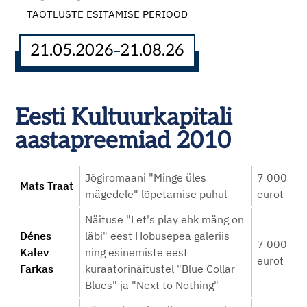
TAOTLUSTE ESITAMISE PERIOOD
21.05.2026
21.08.26
–
Eesti Kultuurkapitali
aastapreemiad 2010
Jõgiromaani "Minge üles
7 000
Mats Traat
mägedele" lõpetamise puhul
eurot
Näituse "Let's play ehk mäng on
Dénes
läbi" eest Hobusepea galeriis
7 000
Kalev
ning esinemiste eest
eurot
Farkas
kuraatorinäitustel "Blue Collar
Blues" ja "Next to Nothing"