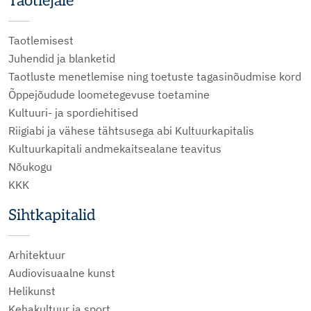
Taotlejale
Taotlemisest
Juhendid ja blanketid
Taotluste menetlemise ning toetuste tagasinõudmise kord
Õppejõudude loometegevuse toetamine
Kultuuri- ja spordiehitised
Riigiabi ja vähese tähtsusega abi Kultuurkapitalis
Kultuurkapitali andmekaitsealane teavitus
Nõukogu
KKK
Sihtkapitalid
Arhitektuur
Audiovisuaalne kunst
Helikunst
Kehakultuur ja sport