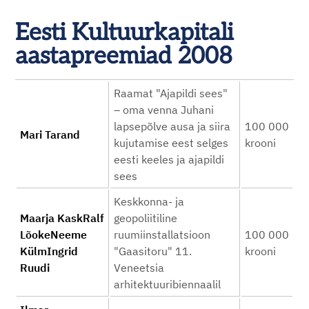
Eesti Kultuurkapitali
aastapreemiad 2008
Raamat "Ajapildi sees"
– oma venna Juhani
lapsepõlve ausa ja siira
100 000
Mari Tarand
kujutamise eest selges
krooni
eesti keeles ja ajapildi
sees
Keskkonna- ja
Maarja KaskRalf
geopoliitiline
LõokeNeeme
ruumiinstallatsioon
100 000
KülmIngrid
"Gaasitoru" 11.
krooni
Ruudi
Veneetsia
arhitektuuribiennaalil