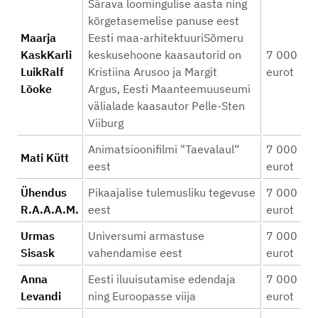
Särava loomingulise aasta ning
kõrgetasemelise panuse eest
Maarja
Eesti maa-arhitektuuriSõmeru
KaskKarli
keskusehoone kaasautorid on
7 000
LuikRalf
Kristiina Arusoo ja Margit
eurot
Lõoke
Argus, Eesti Maanteemuuseumi
välialade kaasautor Pelle-Sten
Viiburg
Animatsioonifilmi "Taevalaul“
7 000
Mati Kütt
eest
eurot
Ühendus
Pikaajalise tulemusliku tegevuse
7 000
R.A.A.A.M.
eest
eurot
Urmas
Universumi armastuse
7 000
Sisask
vahendamise eest
eurot
Anna
Eesti iluuisutamise edendaja
7 000
Levandi
ning Euroopasse viija
eurot