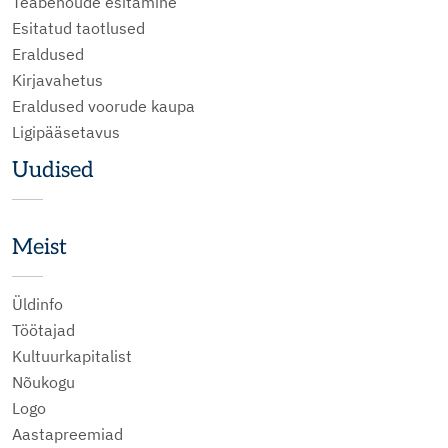
Teabenõude esitamine
Esitatud taotlused
Eraldused
Kirjavahetus
Eraldused voorude kaupa
Ligipääsetavus
Uudised
Meist
Üldinfo
Töötajad
Kultuurkapitalist
Nõukogu
Logo
Aastapreemiad