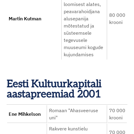
loomisest alates,
peavarahoidjana
80 000
Martin Kutman
alusepanija
krooni
mõtestatud ja
süsteemsele
tegevusele
muuseumi kogude
kujundamises
Eesti Kultuurkapitali
aastapreemiad 2001
Romaan "Ahasveeruse
70 000
Ene Mihkelson
uni"
krooni
Rakvere kunstielu
70 000