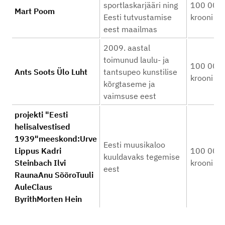
sportlaskarjääri ning
100 000
Mart Poom
Eesti tutvustamise
krooni
eest maailmas
2009. aastal
toimunud laulu- ja
100 000
Ants Soots Ülo Luht
tantsupeo kunstilise
krooni
kõrgtaseme ja
vaimsuse eest
projekti "Eesti
helisalvestised
1939"meeskond:Urve
Eesti muusikaloo
Lippus Kadri
100 000
kuuldavaks tegemise
Steinbach Ilvi
krooni
eest
RaunaAnu SõõroTuuli
AuleClaus
ByrithMorten Hein