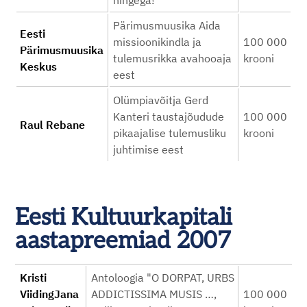
hingega!
Pärimusmuusika Aida
Eesti
missioonikindla ja
100 000
Pärimusmuusika
tulemusrikka avahooaja
krooni
Keskus
eest
Olümpiavõitja Gerd
Kanteri taustajõudude
100 000
Raul Rebane
pikaajalise tulemusliku
krooni
juhtimise eest
Eesti Kultuurkapitali
aastapreemiad 2007
Kristi
Antoloogia "O DORPAT, URBS
ViidingJana
ADDICTISSIMA MUSIS …,
100 000