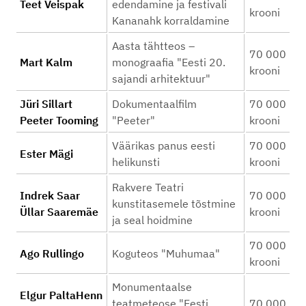
Teet Veispak
edendamine ja festivali
krooni
Kananahk korraldamine
Aasta tähtteos –
70 000
Mart Kalm
monograafia "Eesti 20.
krooni
sajandi arhitektuur"
Jüri Sillart
Dokumentaalfilm
70 000
Peeter Tooming
"Peeter"
krooni
Väärikas panus eesti
70 000
Ester Mägi
helikunsti
krooni
Rakvere Teatri
Indrek Saar
70 000
kunstitasemele tõstmine
Üllar Saaremäe
krooni
ja seal hoidmine
70 000
Ago Rullingo
Koguteos "Muhumaa"
krooni
Monumentaalse
Elgur PaltaHenn
teatmeteose "Eesti
70 000