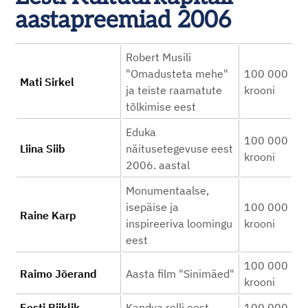
aastapreemiad 2006
Robert Musili
"Omadusteta mehe"
100 000
Mati Sirkel
ja teiste raamatute
krooni
tõlkimise eest
Eduka
100 000
Liina Siib
näitusetegevuse eest
krooni
2006. aastal
Monumentaalse,
isepäise ja
100 000
Raine Karp
inspireeriva loomingu
krooni
eest
100 000
Raimo Jõerand
Aasta film "Sinimäed"
krooni
Eesti Riiklik
Kandva rolli eest
100 000