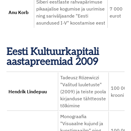
Siberi eestlaste rahvapärimuse
pikaajalise kogumise ja uurimise
7 000
Anu Korb
ning sariväljaande "Eesti
eurot
asundused I-V" koostamise eest
Eesti Kultuurkapitali
aastapreemiad 2009
Tadeusz Rózewiczi
"Valitud luuletuste"
100 000
Hendrik Lindepuu
(2009) ja teiste poola
krooni
kirjanduse tähtteoste
tõlkimine
Monograafia
"Visuaalne kujund ja
kunstimaailm" ning
100 000