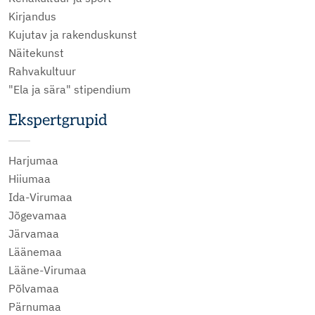
Kirjandus
Kujutav ja rakenduskunst
Näitekunst
Rahvakultuur
"Ela ja sära" stipendium
Ekspertgrupid
Harjumaa
Hiiumaa
Ida-Virumaa
Jõgevamaa
Järvamaa
Läänemaa
Lääne-Virumaa
Põlvamaa
Pärnumaa