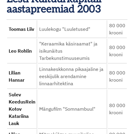
aastapreemiad 2003
80 000
Toomas Liiv
Luulekogu "Luuletused"
krooni
"Keraamika käsiraamat" ja
80 000
Leo Rohlin
isikunäitus
krooni
Tarbekunstimuuseumis
Linnakeskkonna pikaajaline ja
Lilian
80 000
eeskijulik arendamine
Hansar
krooni
linnaarhitektina
Sulev
KeedusRein
80 000
Kotov
Mängufilm "Somnambuul"
krooni
Katariina
Lauk