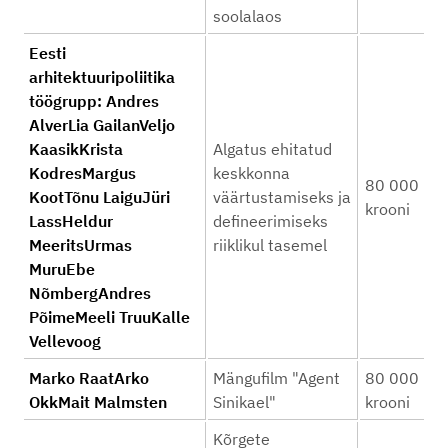
soolalaos
Eesti
arhitektuuripoliitika
töögrupp: Andres
AlverLia GailanVeljo
KaasikKrista
Algatus ehitatud
KodresMargus
keskkonna
80 000
KootTõnu LaiguJüri
väärtustamiseks ja
krooni
LassHeldur
defineerimiseks
MeeritsUrmas
riiklikul tasemel
MuruEbe
NõmbergAndres
PõimeMeeli TruuKalle
Vellevoog
Marko RaatArko
Mängufilm "Agent
80 000
OkkMait Malmsten
Sinikael"
krooni
Kõrgete