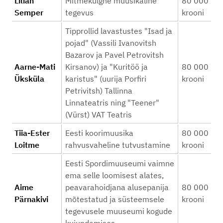
Lilian
Mitmekülgne muusikaline
80 000
Semper
tegevus
krooni
Tipprollid lavastustes "Isad ja
pojad" (Vassili Ivanovitsh
Bazarov ja Pavel Petrovitsh
Aarne-Mati
Kirsanov) ja "Kuritöö ja
80 000
Üksküla
karistus" (uurija Porfiri
krooni
Petrivitsh) Tallinna
Linnateatris ning "Teener"
(Vürst) VAT Teatris
Tiia-Ester
Eesti koorimuusika
80 000
Loitme
rahvusvaheline tutvustamine
krooni
Eesti Spordimuuseumi vaimne
ema selle loomisest alates,
Aime
peavarahoidjana alusepanija
80 000
Pärnakivi
mõtestatud ja süsteemsele
krooni
tegevusele muuseumi kogude