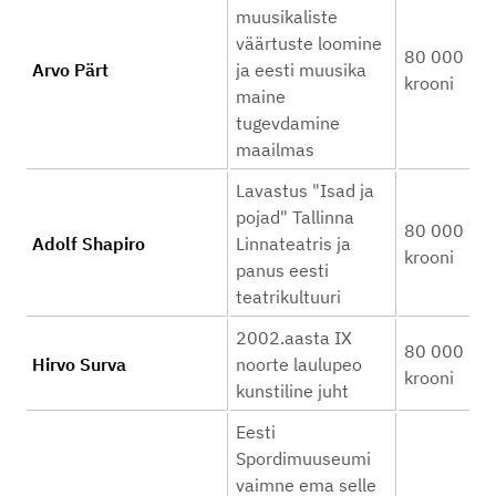
muusikaliste
väärtuste loomine
80 000
Arvo Pärt
ja eesti muusika
krooni
maine
tugevdamine
maailmas
Lavastus "Isad ja
pojad" Tallinna
80 000
Adolf Shapiro
Linnateatris ja
krooni
panus eesti
teatrikultuuri
2002.aasta IX
80 000
Hirvo Surva
noorte laulupeo
krooni
kunstiline juht
Eesti
Spordimuuseumi
vaimne ema selle