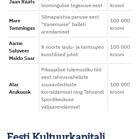
Jaan Rääts
loomingulise tegevuse eest
krooni
Silmapaistva panuse eest
Mare
100 000
"Vanemuise" balleti
Tommingas
krooni
arendamisel
Aarne
X noorte laulu- ja tantsupeo
100 000
Saluveer
kunstilised juhid
krooni
Maido Saar
Pikaajalise tulemusliku töö
eest rahvusvaheliste
Alar
suusavõistluste
100 000
Arukuusk
korraldamisel ning Tehvandi
krooni
Spordikeskuse
väljaarendamisel
Eesti Kultuurkapitali