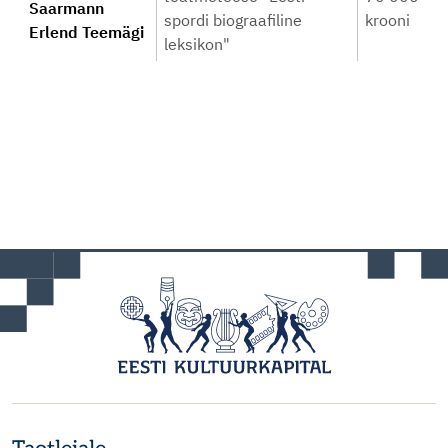
Saarmann
spordi biograafiline
krooni
Erlend Teemägi
leksikon"