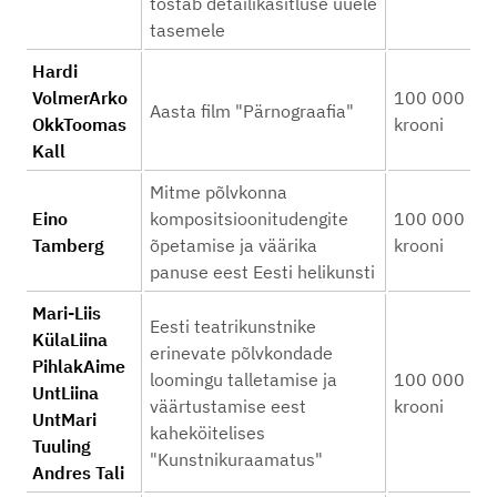
tõstab detailikäsitluse uuele
tasemele
Hardi
VolmerArko
100 000
Aasta film "Pärnograafia"
OkkToomas
krooni
Kall
Mitme põlvkonna
Eino
kompositsioonitudengite
100 000
Tamberg
õpetamise ja väärika
krooni
panuse eest Eesti helikunsti
Mari-Liis
Eesti teatrikunstnike
KülaLiina
erinevate põlvkondade
PihlakAime
loomingu talletamise ja
100 000
UntLiina
väärtustamise eest
krooni
UntMari
kaheköitelises
Tuuling
"Kunstnikuraamatus"
Andres Tali