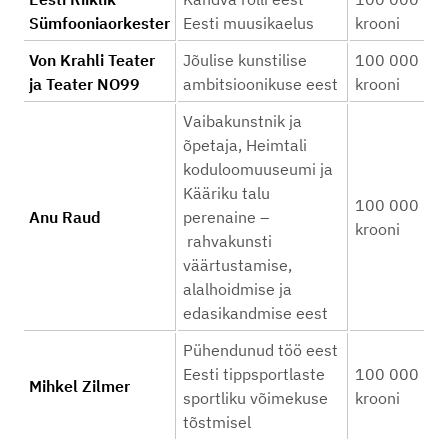
Sümfooniaorkester
Eesti muusikaelus
krooni
Von Krahli Teater
Jõulise kunstilise
100 000
ja Teater NO99
ambitsioonikuse eest
krooni
Vaibakunstnik ja
õpetaja, Heimtali
koduloomuuseumi ja
Kääriku talu
100 000
Anu Raud
perenaine –
krooni
rahvakunsti
väärtustamise,
alalhoidmise ja
edasikandmise eest
Pühendunud töö eest
Eesti tippsportlaste
100 000
Mihkel Zilmer
sportliku võimekuse
krooni
tõstmisel