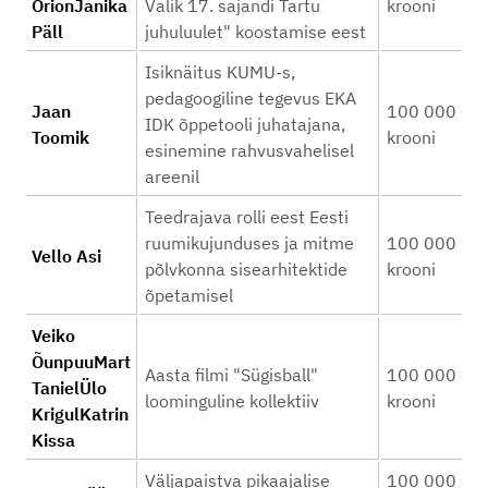
OrionJanika
Valik 17. sajandi Tartu
krooni
Päll
juhuluulet" koostamise eest
Isiknäitus KUMU-s,
pedagoogiline tegevus EKA
Jaan
100 000
IDK õppetooli juhatajana,
Toomik
krooni
esinemine rahvusvahelisel
areenil
Teedrajava rolli eest Eesti
ruumikujunduses ja mitme
100 000
Vello Asi
põlvkonna sisearhitektide
krooni
õpetamisel
Veiko
ÕunpuuMart
Aasta filmi "Sügisball"
100 000
TanielÜlo
loominguline kollektiiv
krooni
KrigulKatrin
Kissa
Väljapaistva pikaajalise
100 000