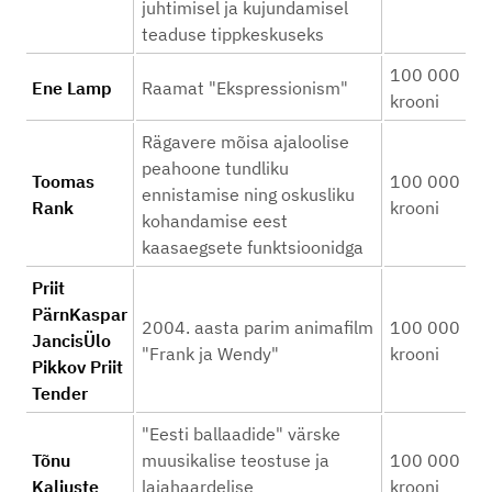
juhtimisel ja kujundamisel
teaduse tippkeskuseks
100 000
Ene Lamp
Raamat "Ekspressionism"
krooni
Rägavere mõisa ajaloolise
peahoone tundliku
Toomas
100 000
ennistamise ning oskusliku
Rank
krooni
kohandamise eest
kaasaegsete funktsioonidga
Priit
PärnKaspar
2004. aasta parim animafilm
100 000
JancisÜlo
"Frank ja Wendy"
krooni
Pikkov Priit
Tender
"Eesti ballaadide" värske
Tõnu
muusikalise teostuse ja
100 000
Kaljuste
laiahaardelise
krooni