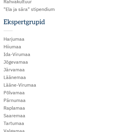
Rahvakultuur
"Ela ja sära" stipendium
Ekspertgrupid
Harjumaa
Hiiumaa
Ida-Virumaa
Jõgevamaa
Järvamaa
Läänemaa
Lääne-Virumaa
Põlvamaa
Pärnumaa
Raplamaa
Saaremaa
Tartumaa
Valgamaa