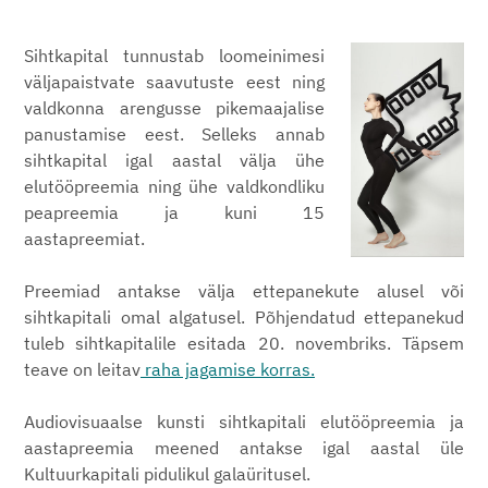
Sihtkapital tunnustab loomeinimesi
väljapaistvate saavutuste eest ning
valdkonna arengusse pikemaajalise
panustamise eest. Selleks annab
sihtkapital igal aastal välja ühe
elutööpreemia ning ühe valdkondliku
peapreemia ja kuni 15
aastapreemiat.
Preemiad antakse välja ettepanekute alusel või
sihtkapitali omal algatusel. Põhjendatud ettepanekud
tuleb sihtkapitalile esitada 20. novembriks. Täpsem
teave on leitav
raha jagamise korras.
Audiovisuaalse kunsti sihtkapitali elutööpreemia ja
aastapreemia meened antakse igal aastal üle
Kultuurkapitali pidulikul galaüritusel.