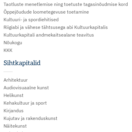
Taotluste menetlemise ning toetuste tagasinõudmise kord
Õppejõudude loometegevuse toetamine
Kultuuri- ja spordiehitised
Riigiabi ja vähese tähtsusega abi Kultuurkapitalis
Kultuurkapitali andmekaitsealane teavitus
Nõukogu
KKK
Sihtkapitalid
Arhitektuur
Audiovisuaalne kunst
Helikunst
Kehakultuur ja sport
Kirjandus
Kujutav ja rakenduskunst
Näitekunst