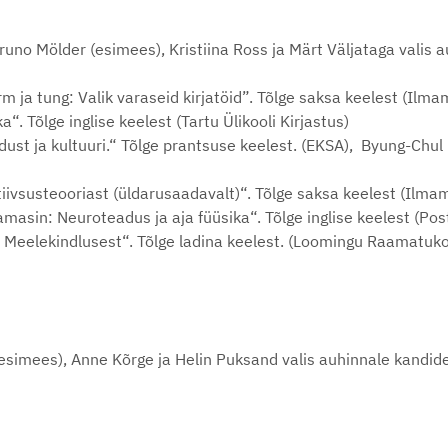
runo Mölder (esimees), Kristiina Ross ja Märt Väljataga valis 
 ja tung: Valik varaseid kirjatöid”. Tõlge saksa keelest (Ilma
a“. Tõlge inglise keelest (Tartu Ülikooli Kirjastus)
odust ja kultuuri.“ Tõlge prantsuse keelest. (EKSA), Byung-Chu
latiivsusteooriast (üldarusaadavalt)“. Tõlge saksa keelest (Ilma
asin: Neuroteadus ja aja füüsika“. Tõlge inglise keelest (Pos
t. Meelekindlusest“. Tõlge ladina keelest. (Loomingu Raamatuk
 (esimees), Anne Kõrge ja Helin Puksand valis auhinnale kandi