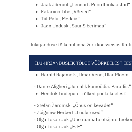
Jaak Jõerüüt „Lennart. Pöördtooliaastad“
Katariina Libe „Võrsed“
Tiit Palu „Medeia“
Jaan Undusk „Suur Siberimaa“
Ilukirjanduse tõlkeauhinna žürii koosseisus Kät
ILUKIRJANDUSLIK TÕLGE VÕÕRKEELEST EES
Harald Rajamets, Ilmar Vene, Ülar Ploom - 
- Dante Aligheri „Jumalik komöödia. Paradiis“
Hendrik Lindepuu - tõlked poola keelest:
- Stefan Žeromski „Õhus on kevadet“
- Zbigniew Herbert „Luuletused“
- Olga Tokarczuk „Ühe raamatu otsijate teeko
- Olga Tokarczuk „E. E“