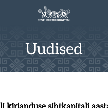
Uudised
li kirjanduse sihtkapitali aa