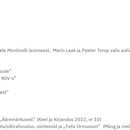
niele Monticelli (esimees), Marin Laak ja Peeter Torop valis a
poole“
ti NSV-s“
aast“
s „Ääremärkused.” (Keel ja Kirjandus 2022, nr 10)
õu(sik)rahvuslus, sünteesid ja „Felix Ormusson“ (Mäng ja mel