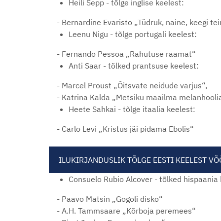
Heili Sepp - tõlge inglise keelest:
- Bernardine Evaristo „Tüdruk, naine, keegi te
Leenu Nigu - tõlge portugali keelest:
- Fernando Pessoa „Rahutuse raamat“
Anti Saar - tõlked prantsuse keelest:
- Marcel Proust „Õitsvate neidude varjus“,
- Katrina Kalda „Metsiku maailma melanhooli
Heete Sahkai - tõlge itaalia keelest:
- Carlo Levi „Kristus jäi pidama Ebolis“
ILUKIRJANDUSLIK TÕLGE EESTI KEELEST V
Consuelo Rubio Alcover - tõlked hispaania
- Paavo Matsin „Gogoli disko“
- A.H. Tammsaare „Kõrboja peremees“