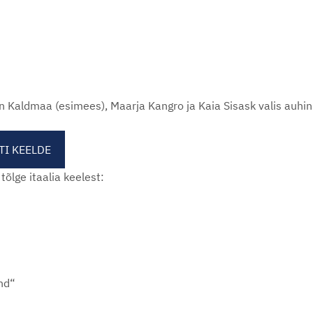
lin Kaldmaa (esimees), Maarja Kangro ja Kaia Sisask valis auh
TI KEELDE
tõlge itaalia keelest:
nd“