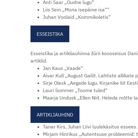
Anti Saar „Õudne lugu“
Liis Sein „Mona isepäine isa“"
Juhan Voolaid „Kommikoletis“
ESSEISTIKA
Esseistika ja artikliauhinna žürii koosseisus Da
artiklid.
Jan Kaus „Vaade“
Aivar Kull „August Gailit. Lahtiste allikate 
Sirje Olesk „Aegade lugu. Kirjanike liit Ees
Lauri Sommer „Toome tuled“
Maarja Undusk „Ellen Niit. Heleda mõtte l
ARTIKLIAUHIND
Tanar Kirs, Juhan Liivi luulekäsitus essee
Mirjam Hinrikus „Autentsuse probleemid: t