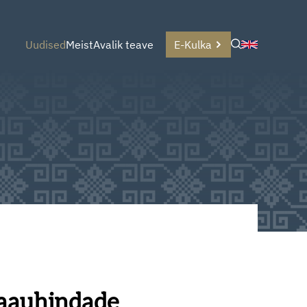
Uudised
Meist
Avalik teave
E-Kulka
staauhindade