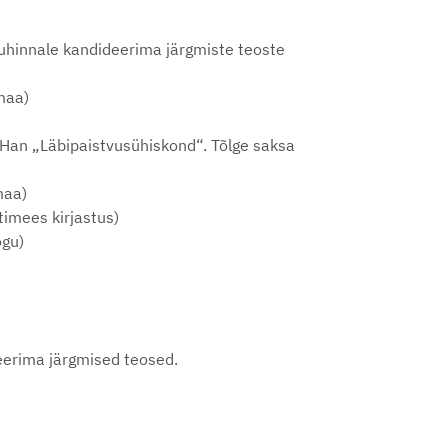
auhinnale kandideerima järgmiste teoste
maa)
l Han „Läbipaistvusühiskond“. Tõlge saksa
maa)
timees kirjastus)
ogu)
deerima järgmised teosed.