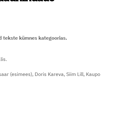
ud tekste kümnes kategoorias.
is.
ar (esimees), Doris Kareva, Siim Lill, Kaupo