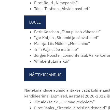
Piret Raud „Nimepanija“
Tõnis Tootsen „Ahvide pasteet“
LUULE
Berit Kaschan „Täna piisab vähesest“
Igor Kotjuh „Sireenid ja sähvatused“
Maarja-Liis Mölder „Meesinine“
Triin Paja „Jõe matmine“
Jürgen Rooste „Loimurite laul. Väike korr
Wimberg „Enne kui“
NÄITEKIRJANDUS
Näitekirjanduse auhind antakse välja kolme aast
kandideerima järgmised, aastatel 2020-2022 i
Tiit Aleksejev „Liivimaa reekviem“
Piret Jaaks „Sireenid ja teisi näidendeid“ 