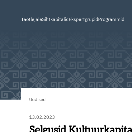
Taotlejale
Sihtkapitalid
Ekspertgrupid
Programmid
Uudised
13.02.2023
Selgusid Kultuurkapita