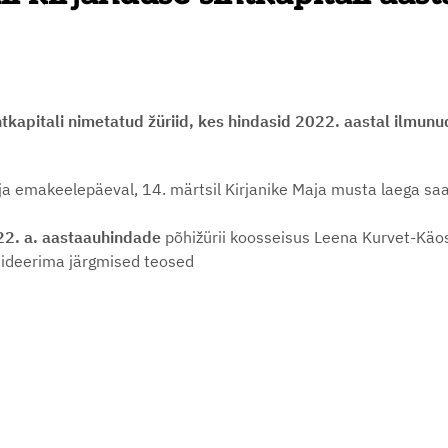
htkapitali nimetatud žüriid, kes hindasid 2022. aastal ilmun
a emakeelepäeval, 14. märtsil Kirjanike Maja musta laega saal
022. a. aastaauhindade
põhižürii koosseisus Leena Kurvet-Käosa
ndideerima järgmised teosed