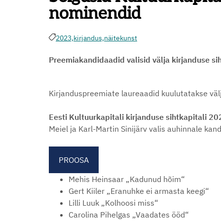
nominendid
2023,
kirjandus,
näitekunst
Preemiakandidaadid valisid välja kirjanduse si
Kirjanduspreemiate laureaadid kuulutatakse välj
Eesti Kultuurkapitali kirjanduse sihtkapitali 2
Meiel ja Karl-Martin Sinijärv valis auhinnale ka
PROOSA
Mehis Heinsaar „Kadunud hõim“
Gert Kiiler „Eranuhke ei armasta keegi“
Lilli Luuk „Kolhoosi miss“
Carolina Pihelgas „Vaadates ööd“