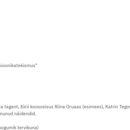
osioonikatekismus"
a tagant, žürii koosseisus Riina Oruaas (esimees), Katrin Teg
lmunud näidendid.
(kogumik tervikuna)