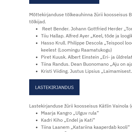
Mõttekirjanduse tõlkeauhinna žürii koosseisus B
tõlkijad.
Reet Bender. Johann Gottfried Herder „Torm
Tiiu Hallap. Alfred Ayer „Keel, tõde ja loogik
Hasso Krull. Philippe Descola „Teispool lo
keelest (Loomingu Raamatukogu)
Piret Kuusk. Albert Einstein „Eri- ja üldre
Tiina Randus. Dean Buonomano „Aju on ajam
Kristi Viiding. Justus Lipsius „Laimamises
LASTEKIRJANDUS
Lastekirjanduse žürii koosseisus Kätlin Vainola
Maarja Kangro „Ulguv rula“
Kadri Kiho „Endel ja Kati“
Tiina Laanem „Katariina kaaperdab kooli“