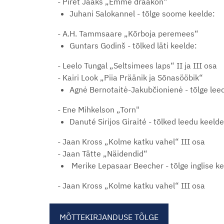
- Piret Jaaks „Emme draakon“
Juhani Salokannel - tõlge soome keelde:
- A.H. Tammsaare „Kõrboja peremees“
Guntars Godinš - tõlked läti keelde:
- Leelo Tungal „Seltsimees laps“ II ja III osa
- Kairi Look „Piia Präänik ja Sõnasööbik“
Agnė Bernotaitė-Jakubčionienė - tõlge lee
- Ene Mihkelson „Torn"
Danuté Sirijos Giraité - tõlked leedu keelde
- Jaan Kross „Kolme katku vahel“ III o
- Jaan Tätte „Näidendid“
Merike Lepasaar Beecher - tõlge inglise k
- Jaan Kross „Kolme katku vahel“ III osa
MÕTTEKIRJANDUSE TÕLGE