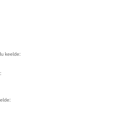
du keelde:
:
sa
eelde: