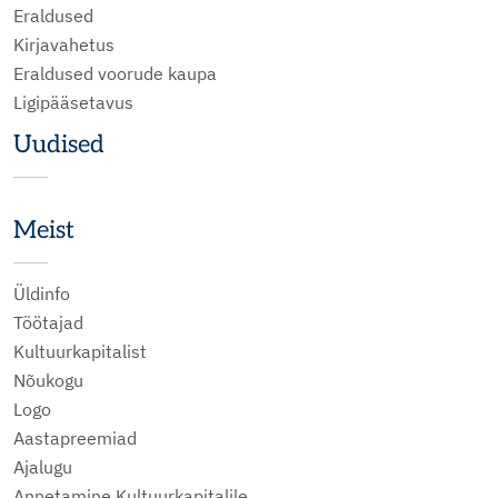
Eraldused
Kirjavahetus
Eraldused voorude kaupa
Ligipääsetavus
Uudised
Meist
Üldinfo
Töötajad
Kultuurkapitalist
Nõukogu
Logo
Aastapreemiad
Ajalugu
Annetamine Kultuurkapitalile