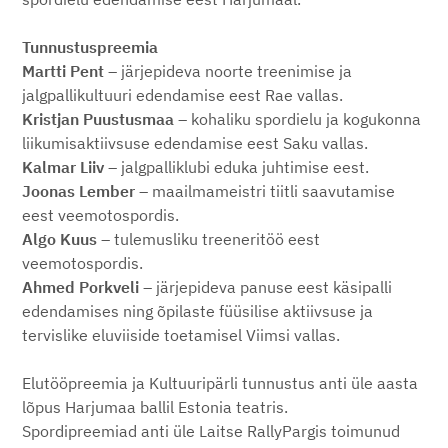
Tunnustuspreemia
Martti Pent
– järjepideva noorte treenimise ja
jalgpallikultuuri edendamise eest Rae vallas.
Kristjan Puustusmaa
– kohaliku spordielu ja kogukonna
liikumisaktiivsuse edendamise eest Saku vallas.
Kalmar Liiv
– jalgpalliklubi eduka juhtimise eest.
Joonas Lember
– maailmameistri tiitli saavutamise
eest veemotospordis.
Algo Kuus
– tulemusliku treeneritöö eest
veemotospordis.
Ahmed Porkveli
– järjepideva panuse eest käsipalli
edendamises ning õpilaste füüsilise aktiivsuse ja
tervislike eluviiside toetamisel Viimsi vallas.
Elutööpreemia ja Kultuuripärli tunnustus anti üle aasta
lõpus Harjumaa ballil Estonia teatris.
Spordipreemiad anti üle Laitse RallyPargis toimunud