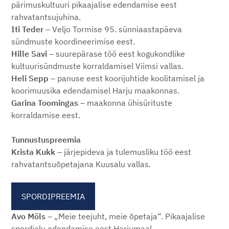
pärimuskultuuri pikaajalise edendamise eest
rahvatantsujuhina.
Iti Teder
– Veljo Tormise 95. sünniaastapäeva
sündmuste koordineerimise eest.
Hille Savi
– suurepärase töö eest kogukondlike
kultuurisündmuste korraldamisel Viimsi vallas.
Heli Sepp
– panuse eest koorijuhtide koolitamisel ja
koorimuusika edendamisel Harju maakonnas.
Garina Toomingas
– maakonna ühisürituste
korraldamise eest.
Tunnustuspreemia
Krista Kukk
– järjepideva ja tulemusliku töö eest
rahvatantsuõpetajana Kuusalu vallas.
SPORDIPREEMIA
Avo Möls
– „Meie teejuht, meie õpetaja“. Pikaajalise
spordielu edendamise eest Harjumaal.