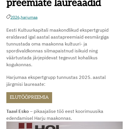
preemiate laureaadid
2026,
harjumaa
Eesti Kultuurkapitali maakondlikud ekspertgrupid
eraldavad igal aastal aastapreemiaid eesmärgiga
tunnustada oma maakonna kultuuri- ja
spordivaldkonnas silmapaistnud isikuid ning
väärtustada järjepidevat tegevust kohalikus
kogukonnas.
Harjumaa ekspertgrupp tunnustas 2025. aastal
järgmisi laureaate:
ELUTÖÖPREEMIA
Taavi Esko
– pikaajalise töö eest koorimuusika
edendamisel Harju maakonnas.