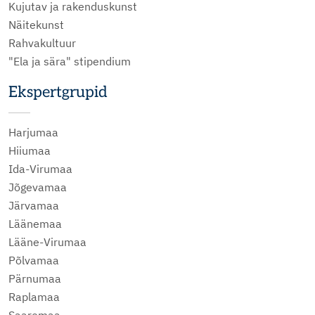
Kujutav ja rakenduskunst
Näitekunst
Rahvakultuur
"Ela ja sära" stipendium
Ekspertgrupid
Harjumaa
Hiiumaa
Ida-Virumaa
Jõgevamaa
Järvamaa
Läänemaa
Lääne-Virumaa
Põlvamaa
Pärnumaa
Raplamaa
Saaremaa