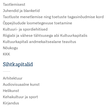
Taotlemisest
Juhendid ja blanketid
Taotluste menetlemise ning toetuste tagasinõudmise kord
Õppejõudude loometegevuse toetamine
Kultuuri- ja spordiehitised
Riigiabi ja vähese tähtsusega abi Kultuurkapitalis
Kultuurkapitali andmekaitsealane teavitus
Nõukogu
KKK
Sihtkapitalid
Arhitektuur
Audiovisuaalne kunst
Helikunst
Kehakultuur ja sport
Kirjandus