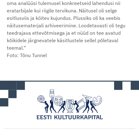
oma analüüsi tulemusel konkreetseid lahendusi nii
eratarbijale kui riigile tervikuna. Näitusel oli selge
esitlusviis ja köitev kujundus. Plussiks oli ka veebis
näitusematerjali arhiveerimine. Loodetavasti oli tegu
teedrajava ettevõtmisega ja et nüüd on tee avatud
kõikidele järgnevatele käsitlustele sellel põletaval
teemal.“
Foto: Tõnu Tunnel