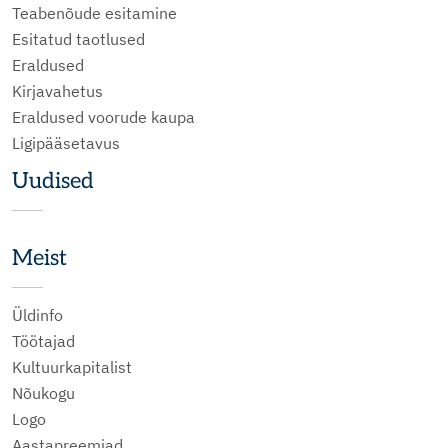
Teabenõude esitamine
Esitatud taotlused
Eraldused
Kirjavahetus
Eraldused voorude kaupa
Ligipääsetavus
Uudised
Meist
Üldinfo
Töötajad
Kultuurkapitalist
Nõukogu
Logo
Aastapreemiad