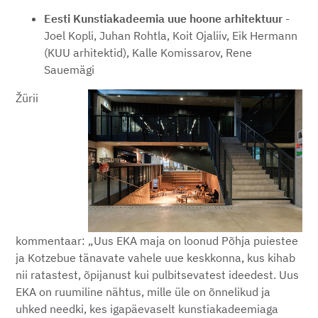
Eesti Kunstiakadeemia uue hoone arhitektuur
-
Joel Kopli, Juhan Rohtla, Koit Ojaliiv, Eik Hermann
(KUU arhitektid), Kalle Komissarov, Rene
Sauemägi
Žürii
kommentaar: „Uus EKA maja on loonud Põhja puiestee
ja Kotzebue tänavate vahele uue keskkonna, kus kihab
nii ratastest, õpijanust kui pulbitsevatest ideedest. Uus
EKA on ruumiline nähtus, mille üle on õnnelikud ja
uhked needki, kes igapäevaselt kunstiakadeemiaga