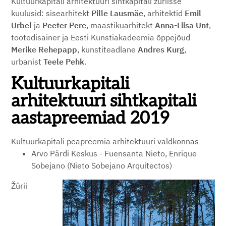
Kultuurkapitali arhitektuuri sihtkapitali žüriisse
kuulusid: sisearhitekt
Pille Lausmäe
, arhitektid
Emil
Urbel
ja
Peeter Pere
, maastikuarhitekt
Anna-Liisa Unt
,
tootedisainer ja Eesti Kunstiakadeemia õppejõud
Merike Rehepapp
, kunstiteadlane
Andres Kurg
,
urbanist
Teele Pehk
.
Kultuurkapitali
arhitektuuri sihtkapitali
aastapreemiad 2019
Kultuurkapitali peapreemia arhitektuuri valdkonnas
Arvo Pärdi Keskus - Fuensanta Nieto, Enrique
Sobejano (Nieto Sobejano Arquitectos)
Žürii