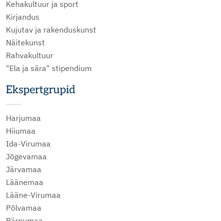
Kehakultuur ja sport
Kirjandus
Kujutav ja rakenduskunst
Näitekunst
Rahvakultuur
"Ela ja sära" stipendium
Ekspertgrupid
Harjumaa
Hiiumaa
Ida-Virumaa
Jõgevamaa
Järvamaa
Läänemaa
Lääne-Virumaa
Põlvamaa
Pärnumaa