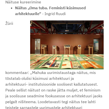
Näituse kureerimine
Näitus „Oma tuba. Feministi küsimused
arhitektuurile“
- Ingrid Ruudi
Žürii
kommentaar: „Mahuka uurimistaustaga näitus, mis
tõstatab olulisi küsimusi arhitektuuri ja
arhitektuuri- institutsioonide soolisest kallutatusest.
Peale sellist näitust on raske jätta muljet, et feminism
ja soolisuse seadmine fookusesse on arhitektuuri jaoks
pelgalt nišiteema. Loodetavasti tegi näitus tee lahti
teistele sarnastele uurimustele arhitektuuri