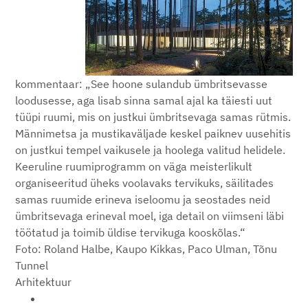
kommentaar: „See hoone sulandub ümbritsevasse
loodusesse, aga lisab sinna samal ajal ka täiesti uut
tüüpi ruumi, mis on justkui ümbritsevaga samas rütmis.
Männimetsa ja mustikaväljade keskel paiknev uusehitis
on justkui tempel vaikusele ja hoolega valitud helidele.
Keeruline ruumiprogramm on väga meisterlikult
organiseeritud üheks voolavaks tervikuks, säilitades
samas ruumide erineva iseloomu ja seostades neid
ümbritsevaga erineval moel, iga detail on viimseni läbi
töötatud ja toimib üldise tervikuga kooskõlas.“
Foto: Roland Halbe, Kaupo Kikkas, Paco Ulman, Tõnu
Tunnel
Arhitektuur