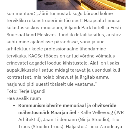
kommentaar: „Žürii tunnustab kogu bürood kolme
tervikliku rekonstrueerimistöö eest: Haapsalu linnuse
külastuskeskus-muuseum, Viljandi Park hotell ja Eesti
Suursaatkond Moskvas. Tundlik detailikäsitlus, austav
suhtumine ajaloolisse pärandisse, vana ja uue
arhitektuurikeele professionaalne ühendamine
tervikuks. KAOSe töödes on antud võrdne võimalus
erinevatel aegadel loodud kihistustele. Alati on lisaks
aupaklikkusele lisatud midagi teravat ja uuenduslikult
kontrastset, mis hoiab pinevust ja ärgitab ammu
harjunud pilti uuesti tõsiselt üle vaatama.“
Foto: Terje Ugandi
Hea avalik ruum
Kommunismiohvrite memoriaal ja ohvitseride
mälestusmärk Maarjamäel
- Kalle Vellevoog (JVR
Arhitektid), Jaan Tiidemann (Ninja Stuudio), Tiiu
Truus (Stuudio Truus). Haljastus: Lidia Zarudnaya