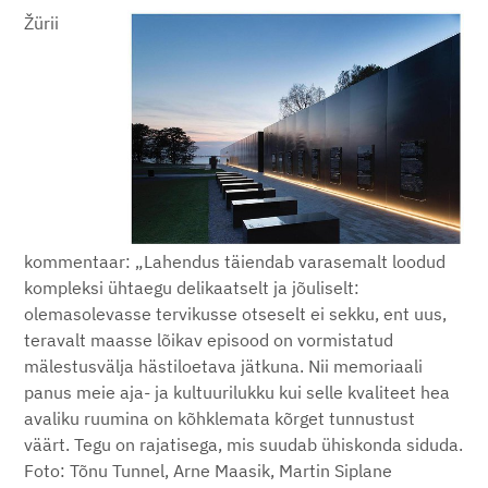
Žürii
kommentaar: „Lahendus täiendab varasemalt loodud
kompleksi ühtaegu delikaatselt ja jõuliselt:
olemasolevasse tervikusse otseselt ei sekku, ent uus,
teravalt maasse lõikav episood on vormistatud
mälestusvälja hästiloetava jätkuna. Nii memoriaali
panus meie aja- ja kultuurilukku kui selle kvaliteet hea
avaliku ruumina on kõhklemata kõrget tunnustust
väärt. Tegu on rajatisega, mis suudab ühiskonda siduda.
Foto: Tõnu Tunnel, Arne Maasik, Martin Siplane