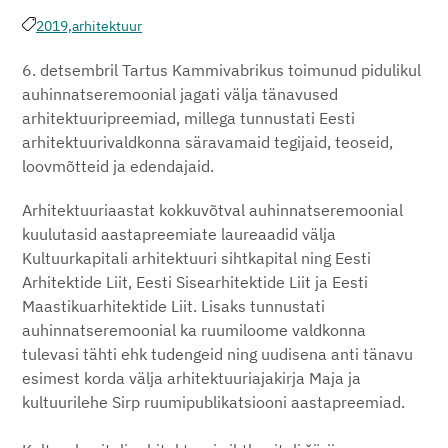
2019,
arhitektuur
6. detsembril Tartus Kammivabrikus toimunud pidulikul
auhinnatseremoonial jagati välja tänavused
arhitektuuripreemiad, millega tunnustati Eesti
arhitektuurivaldkonna säravamaid tegijaid, teoseid,
loovmõtteid ja edendajaid.
Arhitektuuriaastat kokkuvõtval auhinnatseremoonial
kuulutasid aastapreemiate laureaadid välja
Kultuurkapitali arhitektuuri sihtkapital ning Eesti
Arhitektide Liit, Eesti Sisearhitektide Liit ja Eesti
Maastikuarhitektide Liit. Lisaks tunnustati
auhinnatseremoonial ka ruumiloome valdkonna
tulevasi tähti ehk tudengeid ning uudisena anti tänavu
esimest korda välja arhitektuuriajakirja Maja ja
kultuurilehe Sirp ruumipublikatsiooni aastapreemiad.