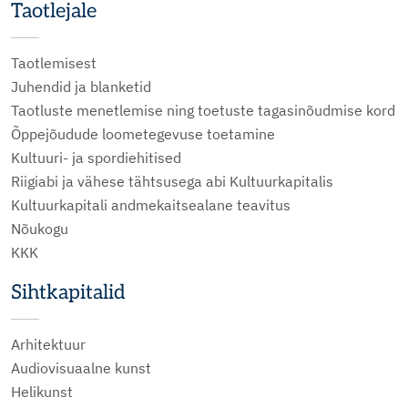
Taotlejale
Taotlemisest
Juhendid ja blanketid
Taotluste menetlemise ning toetuste tagasinõudmise kord
Õppejõudude loometegevuse toetamine
Kultuuri- ja spordiehitised
Riigiabi ja vähese tähtsusega abi Kultuurkapitalis
Kultuurkapitali andmekaitsealane teavitus
Nõukogu
KKK
Sihtkapitalid
Arhitektuur
Audiovisuaalne kunst
Helikunst