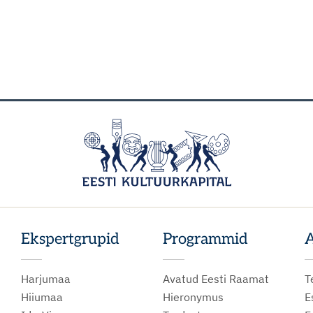
Ekspertgrupid
Programmid
A
Harjumaa
Avatud Eesti Raamat
T
Hiiumaa
Hieronymus
E