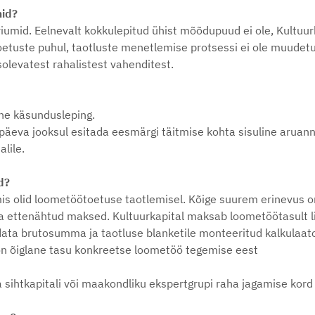
mid?
eriumid. Eelnevalt kokkulepitud ühist mõõdupuud ei ole, Kultuur
tuste puhul, taotluste menetlemise protsessi ei ole muudetud
olevatest rahalistest vahenditest.
ne käsundusleping.
äeva jooksul esitada eesmärgi täitmise kohta sisuline aruann
alile.
d?
s olid loometöötoetuse taotlemisel. Kõige suurem erinevus on
ettenähtud maksed. Kultuurkapital maksab loometöötasult li
data brutosumma ja taotluse blanketile monteeritud kalkulaat
 on õiglane tasu konkreetse loometöö tegemise eest
 sihtkapitali või maakondliku ekspertgrupi raha jagamise kord j