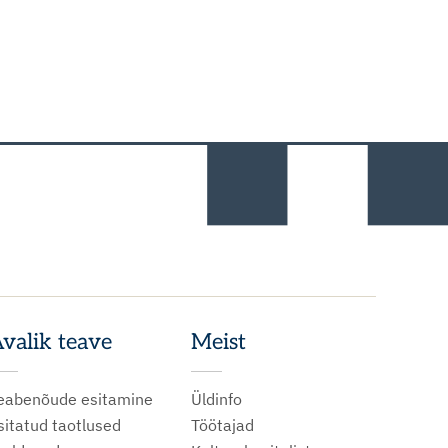
valik teave
Meist
eabenõude esitamine
Üldinfo
sitatud taotlused
Töötajad