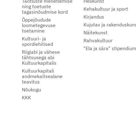
Taotluste menetlemise
Helikunst
ning toetuste
Kehakultuur ja sport
tagasinõudmise kord
Kirjandus
Õppejõudude
Kujutav ja rakenduskun
loometegevuse
toetamine
Näitekunst
Kultuuri- ja
Rahvakultuur
spordiehitised
"Ela ja sära" stipendiu
Riigiabi ja vähese
tähtsusega abi
Kultuurkapitalis
Kultuurkapitali
andmekaitsealane
teavitus
Nõukogu
KKK