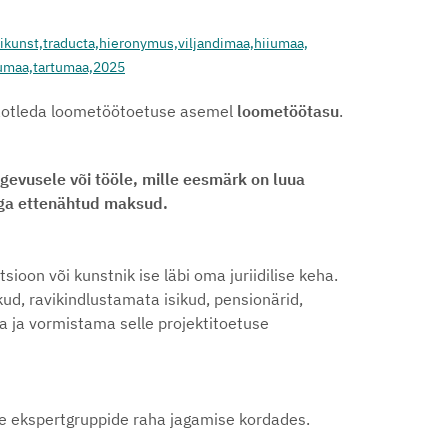
ikunst,
traducta,
hieronymus,
viljandimaa,
hiiumaa,
umaa,
tartumaa,
2025
 taotleda loometöötoetuse asemel
loometöötasu
.
vusele või tööle, mille eesmärk on luua
sega ettenähtud maksud.
oon või kunstnik ise läbi oma juriidilise keha.
ud, ravikindlustamata isikud, pensionärid,
ja ja vormistama selle projektitoetuse
ike ekspertgruppide raha jagamise kordades.