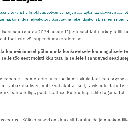
aa,
näitekunst,
arhitektuur,
põlvamaa,
harjumaa,
raplamaa,
ida-virumaa,
hel
gamaa,
kirjandus,
rahvakultuur,
kujutav-ja-rakenduskunst,
läänemaa,
pärn
misest saab alates 2024. aasta II jaotusest Kultuurkapitalilt
titoetuste või stipendiumi taotlemisel.
loomeinimesel pühenduda konkreetsele loomingulisele tege
da selle töö eest mõistlikku tasu ja sellele lisanduvad seadu
seendale. Loometöötasu ei saa kunstnikule taotleda organisatsi
: vabakutselised, mitte vabakutselised, ravikindlustatud isik
onkreetne tellija, peab taotluse Kultuurkapitalile tegema telli
usvoorust. Kõik erisused on kirjas sihtkapitalide ja maakondl