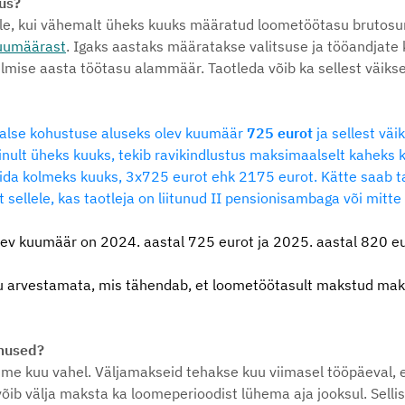
tus?
sele, kui vähemalt üheks kuuks määratud loometöötasu brutos
kuumäärast
. Igaks aastaks määratakse valitsuse ja tööandjate
eelmise aasta töötasu alammäär. Taotleda võib ka sellest väiks
aalse kohustuse aluseks olev kuumäär
725 eurot
ja sellest vä
nult üheks kuuks, tekib ravikindlustus maksimaalselt kaheks ku
ida kolmeks kuuks, 3x725 eurot ehk 2175 eurot. Kätte saab t
ellele, kas taotleja on liitunud II pensionisambaga või mitte j
ev kuumäär on 2024. aastal 725 eurot ja 2025. aastal
820 eu
u arvestamata, mis tähendab, et loometöötasult makstud mak
imused?
me kuu vahel. Väljamakseid tehakse kuu viimasel tööpäeval,
ib välja maksta ka loomeperioodist lühema aja jooksul. Sellise