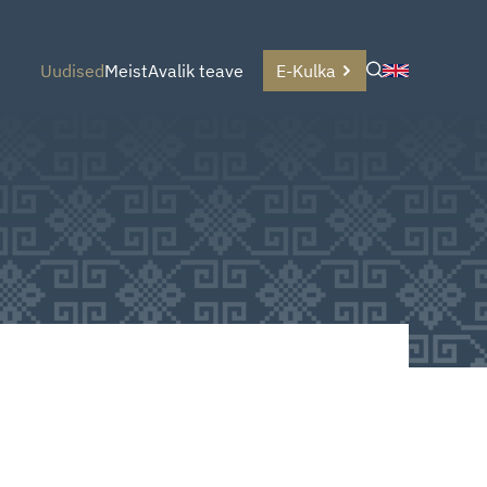
Uudised
Meist
Avalik teave
E-Kulka