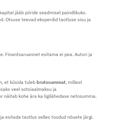
kapital jääb piiride seadmisel paindlikuks.
. Otsuse teevad eksperdid taotluse sisu ja
e. Finantsaruannet esitama ei pea. Autori ja
, et küsida tuleb
brutosummat
,
millest
saks veel sotsiaalmaksu ja
or näitab kohe ära ka ligilähedase netosumma.
a esitada taotlus selles toodud nõuete järgi.