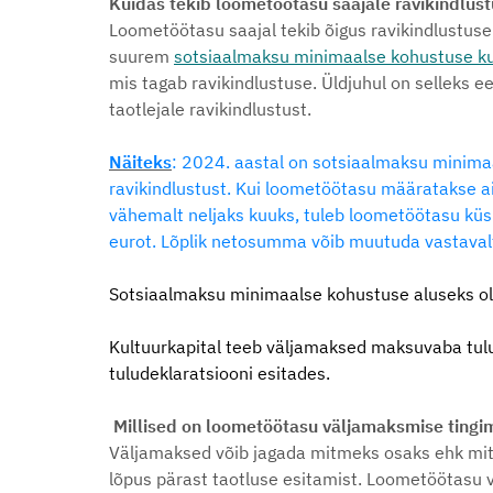
Kuidas tekib loometöötasu saajale ravikindlus
Loometöötasu saajal tekib õigus ravikindlustu
suurem
sotsiaalmaksu minimaalse kohustuse 
mis tagab ravikindlustuse. Üldjuhul on selleks 
taotlejale ravikindlustust.
Näiteks
: 2024. aastal on sotsiaalmaksu minim
ravikindlustust. Kui loometöötasu määratakse ai
vähemalt neljaks kuuks, tuleb loometöötasu küs
eurot. Lõplik netosumma võib muutuda vastavalt s
Sotsiaalmaksu minimaalse kohustuse aluseks ol
Kultuurkapital teeb väljamaksed maksuvaba tul
tuludeklaratsiooni esitades.
Millised on loometöötasu väljamaksmise ting
Väljamaksed võib jagada mitmeks osaks ehk mit
lõpus pärast taotluse esitamist. Loometöötasu võ