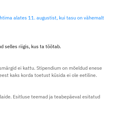
htima alates 11. augustist, kui tasu on vähemalt
selles riigis, kus ta töötab.
esmärgid ei kattu. Stipendium on mõeldud enese
st kaks korda toetust küsida ei ole eetiline.
laide. Esitluse teemad ja teabepäeval esitatud