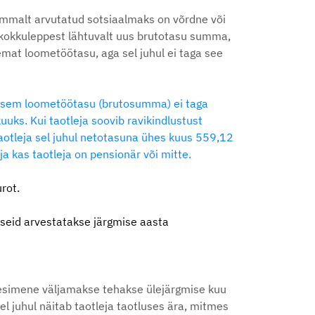
ummalt arvutatud sotsiaalmaks on võrdne või
 kokkuleppest lähtuvalt uus brutotasu summa,
emat loometöötasu, aga sel juhul ei taga see
iksem loometöötasu (brutosumma) ei taga
uks. Kui taotleja soovib ravikindlustust
aotleja sel juhul netotasuna ühes kuus 559,12
a kas taotleja on pensionär või mitte.
rot.
seid arvestatakse järgmise aasta
 esimene väljamakse tehakse ülejärgmise kuu
l juhul näitab taotleja taotluses ära, mitmes