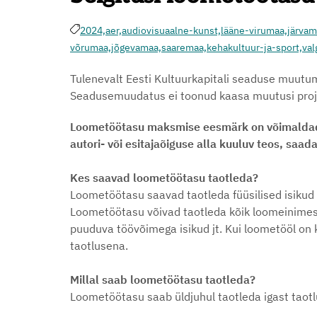
2024,
aer,
audiovisuaalne-kunst,
lääne-virumaa,
järvam
võrumaa,
jõgevamaa,
saaremaa,
kehakultuur-ja-sport,
val
Tulenevalt Eesti Kultuurkapitali seaduse muutu
Seadusemuudatus ei toonud kaasa muutusi projek
Loometöötasu maksmise eesmärk on võimaldada 
autori- või esitajaõiguse alla kuuluv teos, saa
Kes saavad loometöötasu taotleda?
Loometöötasu saavad taotleda füüsilised isikud i
Loometöötasu võivad taotleda kõik loomeinimesed
puuduva töövõimega isikud jt. Kui loometööl on k
taotlusena.
Millal saab loometöötasu taotleda?
Loometöötasu saab üldjuhul taotleda igast taotl