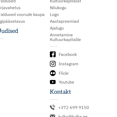
raldused
Kultuurkapitalist
irjavahetus
Nõukogu
raldused voorude kaupa
Logo
igipääsetavus
Aastapreemiad
Ajalugu
udised
Annetamine
Kultuurkapitalile
Facebook
Instagram
Flickr
Youtube
Kontakt
+372 699 9150
kulka@kulka.ee