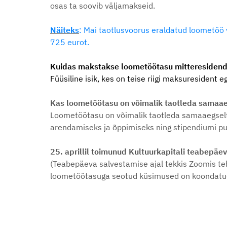
osas ta soovib väljamakseid.
Näiteks
: Mai taotlusvoorus eraldatud loometöö 
725 eurot.
Kuidas makstakse loometöötasu mitteresidend
Füüsiline isik, kes on teise riigi maksuresident
Kas loometöötasu on võimalik taotleda samaae
Loometöötasu on võimalik taotleda samaaegselt 
arendamiseks ja õppimiseks ning stipendiumi puhu
25. aprillil toimunud Kultuurkapitali teabepäe
(Teabepäeva salvestamise ajal tekkis Zoomis teh
loometöötasuga seotud küsimused on koondatud