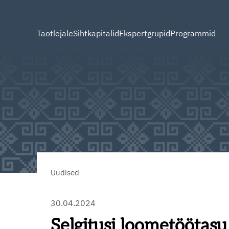
Taotlejale
Sihtkapitalid
Ekspertgrupid
Programmid
Uudised
30.04.2024
Selgitusi loometöötasu 