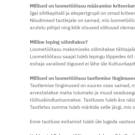
Millised on loometöötasu määramise kriteeriu
Igal sihtkapitalil ja ekspertgrupil on omad krite
Nõudmised taotlejale on samad, mis loometöötoe
arutelu põhjal ning kõik otsused sõltuvad olemas
Milline leping sõlmitakse?
Loometöötasu maksmiseks sõlmitakse tähtajali
Loometöötasu saajal tuleb lepingu lõppedes 60 p
esitaja varalised õigused ei lähe üle Kultuurkapit
Millised on loometöötasu taotlemise tingimuse
Taotlemise tingimused on suures osas samad, mi
arvestatakse maha tulumaks ja muud seadusega 
töötuskindlustusmakse. Taotluses tuleb ära näi
Taotletav summa tuleb märkida selle järgi, mis
Enne taotluse esitamist tuleb üle lugeda vastava