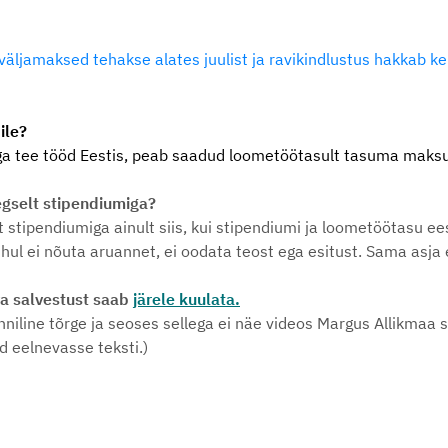
väljamaksed tehakse alates juulist ja ravikindlustus hakkab ke
ile?
 ega tee tööd Eestis, peab saadud loometöötasult tasuma maksud 
gselt stipendiumiga?
stipendiumiga ainult siis, kui stipendiumi ja loometöötasu e
l ei nõuta aruannet, ei oodata teost ega esitust. Sama asja ee
va salvestust saab
järele kuulata.
niline tõrge ja seoses sellega ei näe videos Margus Allikmaa s
 eelnevasse teksti.)