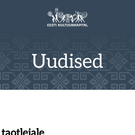
Uudised
taotlejale