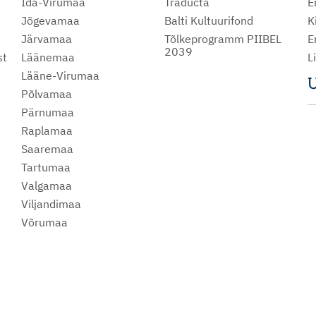
Ida-Virumaa
Traducta
E
Jõgevamaa
Balti Kultuurifond
K
Järvamaa
Tõlkeprogramm PIIBEL
E
2039
st
Läänemaa
L
Lääne-Virumaa
U
Põlvamaa
m
Pärnumaa
Raplamaa
Saaremaa
Tartumaa
Valgamaa
Viljandimaa
Võrumaa