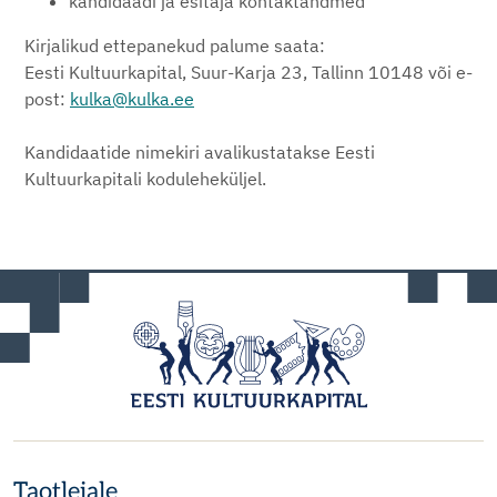
kandidaadi ja esitaja kontaktandmed
Kirjalikud ettepanekud palume saata:
Eesti Kultuurkapital, Suur-Karja 23, Tallinn 10148 või e-
post:
kulka@kulka.ee
Kandidaatide nimekiri avalikustatakse Eesti
Kultuurkapitali koduleheküljel.
Taotlejale