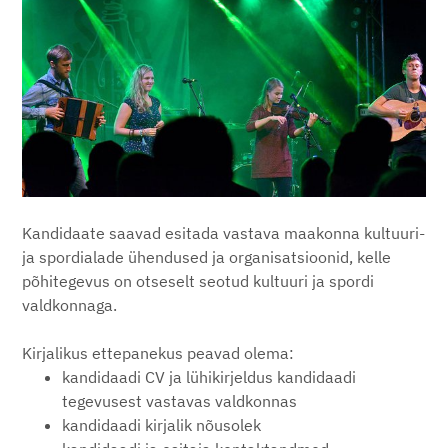
Kandidaate saavad esitada vastava maakonna kultuuri-
ja spordialade ühendused ja organisatsioonid, kelle
põhitegevus on otseselt seotud kultuuri ja spordi
valdkonnaga.
Kirjalikus ettepanekus peavad olema:
kandidaadi CV ja lühikirjeldus kandidaadi
tegevusest vastavas valdkonnas
kandidaadi kirjalik nõusolek