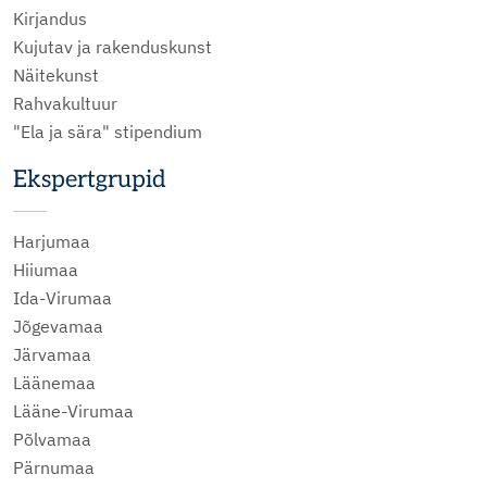
Kirjandus
Kujutav ja rakenduskunst
Näitekunst
Rahvakultuur
"Ela ja sära" stipendium
Ekspertgrupid
Harjumaa
Hiiumaa
Ida-Virumaa
Jõgevamaa
Järvamaa
Läänemaa
Lääne-Virumaa
Põlvamaa
Pärnumaa