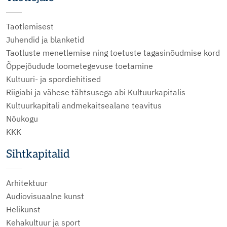
Taotlemisest
Juhendid ja blanketid
Taotluste menetlemise ning toetuste tagasinõudmise kord
Õppejõudude loometegevuse toetamine
Kultuuri- ja spordiehitised
Riigiabi ja vähese tähtsusega abi Kultuurkapitalis
Kultuurkapitali andmekaitsealane teavitus
Nõukogu
KKK
Sihtkapitalid
Arhitektuur
Audiovisuaalne kunst
Helikunst
Kehakultuur ja sport