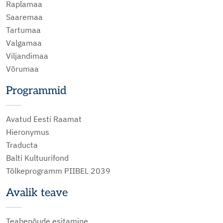
Raplamaa
Saaremaa
Tartumaa
Valgamaa
Viljandimaa
Võrumaa
Programmid
Avatud Eesti Raamat
Hieronymus
Traducta
Balti Kultuurifond
Tõlkeprogramm PIIBEL 2039
Avalik teave
Teabenõude esitamine