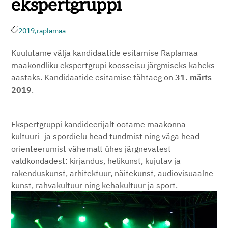
ekspertgruppi
2019,
raplamaa
Kuulutame välja kandidaatide esitamise Raplamaa
maakondliku ekspertgrupi koosseisu järgmiseks kaheks
aastaks. Kandidaatide esitamise tähtaeg on
31. märts
2019
.
Ekspertgruppi kandideerijalt ootame maakonna
kultuuri- ja spordielu head tundmist ning väga head
orienteerumist vähemalt ühes järgnevatest
valdkondadest: kirjandus, helikunst, kujutav ja
rakenduskunst, arhitektuur, näitekunst, audiovisuaalne
kunst, rahvakultuur ning kehakultuur ja sport.