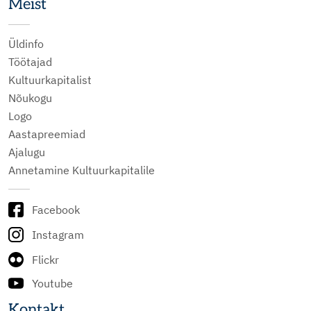
Meist
Üldinfo
Töötajad
Kultuurkapitalist
Nõukogu
Logo
Aastapreemiad
Ajalugu
Annetamine Kultuurkapitalile
Facebook
Instagram
Flickr
Youtube
Kontakt