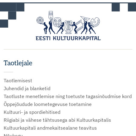
Taotlejale
Taotlemisest
Juhendid ja blanketid
Taotluste menetlemise ning toetuste tagasinõudmise kord
Õppejõudude loometegevuse toetamine
Kultuuri- ja spordiehitised
Riigiabi ja vähese tähtsusega abi Kultuurkapitalis
Kultuurkapitali andmekaitsealane teavitus
Nõukogu