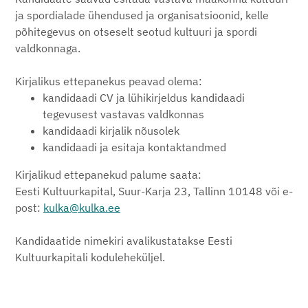
ja spordialade ühendused ja organisatsioonid, kelle
põhitegevus on otseselt seotud kultuuri ja spordi
valdkonnaga.
Kirjalikus ettepanekus peavad olema:
kandidaadi CV ja lühikirjeldus kandidaadi
tegevusest vastavas valdkonnas
kandidaadi kirjalik nõusolek
kandidaadi ja esitaja kontaktandmed
Kirjalikud ettepanekud palume saata:
Eesti Kultuurkapital, Suur-Karja 23, Tallinn 10148 või e-
post:
kulka@kulka.ee
Kandidaatide nimekiri avalikustatakse Eesti
Kultuurkapitali koduleheküljel.