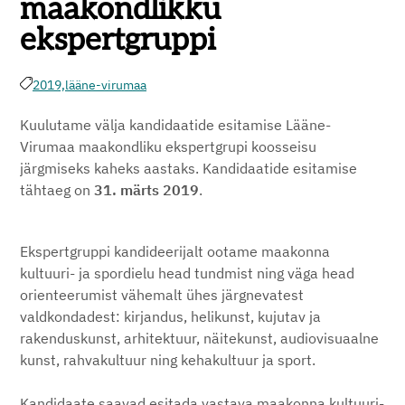
maakondlikku
ekspertgruppi
2019,
lääne-virumaa
Kuulutame välja kandidaatide esitamise Lääne-
Virumaa maakondliku ekspertgrupi koosseisu
järgmiseks kaheks aastaks. Kandidaatide esitamise
tähtaeg on
31. märts 2019
.
Ekspertgruppi kandideerijalt ootame maakonna
kultuuri- ja spordielu head tundmist ning väga head
orienteerumist vähemalt ühes järgnevatest
valdkondadest: kirjandus, helikunst, kujutav ja
rakenduskunst, arhitektuur, näitekunst, audiovisuaalne
kunst, rahvakultuur ning kehakultuur ja sport.
Kandidaate saavad esitada vastava maakonna kultuuri-