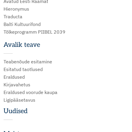
Avatud Eesti Raamat
Hieronymus
Traducta
Balti Kultuurifond
Tõlkeprogramm PIIBEL 2039
Avalik teave
Teabenõude esitamine
Esitatud taotlused
Eraldused
Kirjavahetus
Eraldused voorude kaupa
Ligipääsetavus
Uudised