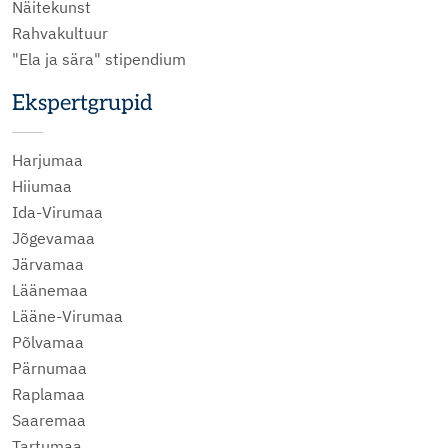
Näitekunst
Rahvakultuur
"Ela ja sära" stipendium
Ekspertgrupid
Harjumaa
Hiiumaa
Ida-Virumaa
Jõgevamaa
Järvamaa
Läänemaa
Lääne-Virumaa
Põlvamaa
Pärnumaa
Raplamaa
Saaremaa
Tartumaa