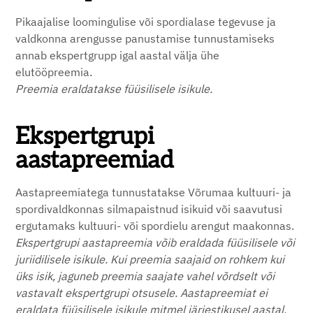
Pikaajalise loomingulise või spordialase tegevuse ja
valdkonna arengusse panustamise tunnustamiseks
annab ekspertgrupp igal aastal välja ühe
elutööpreemia.
Preemia eraldatakse füüsilisele isikule.
Ekspertgrupi
aastapreemiad
Aastapreemiatega tunnustatakse Võrumaa kultuuri- ja
spordivaldkonnas silmapaistnud isikuid või saavutusi
ergutamaks kultuuri- või spordielu arengut maakonnas.
Ekspertgrupi aastapreemia võib eraldada füüsilisele või
juriidilisele isikule. Kui preemia saajaid on rohkem kui
üks isik, jaguneb preemia saajate vahel võrdselt või
vastavalt ekspertgrupi otsusele. Aastapreemiat ei
eraldata füüsilisele isikule mitmel järjestikusel aastal.