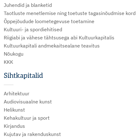
Juhendid ja blanketid
Taotluste menetlemise ning toetuste tagasinõudmise kord
Õppejõudude loometegevuse toetamine
Kultuuri- ja spordiehitised
Riigiabi ja vähese tähtsusega abi Kultuurkapitalis
Kultuurkapitali andmekaitsealane teavitus
Nõukogu
KKK
Sihtkapitalid
Arhitektuur
Audiovisuaalne kunst
Helikunst
Kehakultuur ja sport
Kirjandus
Kujutav ja rakenduskunst