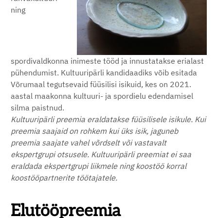
ning
spordivaldkonna inimeste tööd ja innustatakse erialast
pühendumist. Kultuuripärli kandidaadiks võib esitada
Võrumaal tegutsevaid füüsilisi isikuid, kes on 2021.
aastal maakonna kultuuri- ja spordielu edendamisel
silma paistnud.
Kultuuripärli preemia eraldatakse füüsilisele isikule. Kui
preemia saajaid on rohkem kui üks isik, jaguneb
preemia saajate vahel võrdselt või vastavalt
ekspertgrupi otsusele. Kultuuripärli preemiat ei saa
eraldada ekspertgrupi liikmele ning koostöö korral
koostööpartnerite töötajatele.
Elutööpreemia