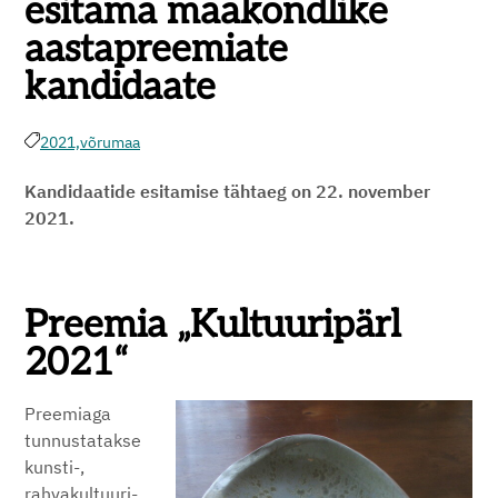
esitama maakondlike
aastapreemiate
kandidaate
2021,
võrumaa
Kandidaatide esitamise tähtaeg on 22. november
2021.
Preemia „Kultuuripärl
2021“
Preemiaga
tunnustatakse
kunsti-,
rahvakultuuri-