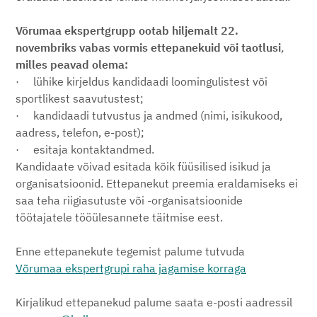
Võrumaa ekspertgrupp ootab hiljemalt 22.
novembriks vabas vormis ettepanekuid või taotlusi
,
milles peavad olema:
· lühike kirjeldus kandidaadi loomingulistest või
sportlikest saavutustest;
· kandidaadi tutvustus ja andmed (nimi, isikukood,
aadress, telefon, e-post);
· esitaja kontaktandmed.
Kandidaate võivad esitada kõik füüsilised isikud ja
organisatsioonid. Ettepanekut preemia eraldamiseks ei
saa teha riigiasutuste või -organisatsioonide
töötajatele tööülesannete täitmise eest.
Enne ettepanekute tegemist palume tutvuda
Võrumaa
ekspertgrupi raha jagamise korraga
Kirjalikud ettepanekud palume saata e-posti aadressil