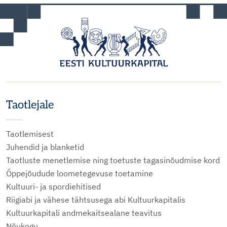
Taotlejale
Taotlemisest
Juhendid ja blanketid
Taotluste menetlemise ning toetuste tagasinõudmise kord
Õppejõudude loometegevuse toetamine
Kultuuri- ja spordiehitised
Riigiabi ja vähese tähtsusega abi Kultuurkapitalis
Kultuurkapitali andmekaitsealane teavitus
Nõukogu