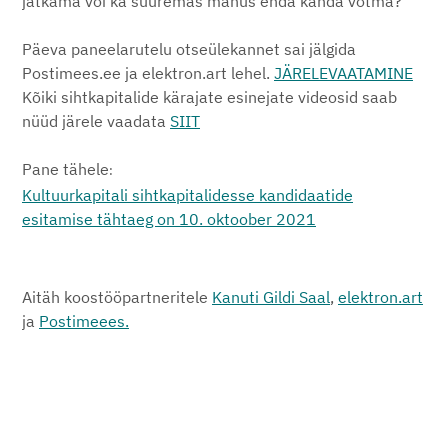
jätkama või ka suuremas mahus enda kanda võtma?
Päeva paneelarutelu otseülekannet sai jälgida
Postimees.ee ja elektron.art lehel.
JÄRELEVAATAMINE
Kõiki sihtkapitalide kärajate esinejate videosid saab
nüüd järele vaadata
SIIT
Pane tähele
:
Kultuurkapitali sihtkapitalidesse kandidaatide
esitamise tähtaeg on 10. oktoober 2021
Aitäh koostööpartneritele
Kanuti Gildi Saal
,
elektron.art
ja
Postimeees.