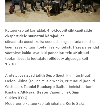
Kultuurkapital korraldab
4. oktoobril sihtkapitalide
ekspertidele suunatud kärajad,
et
sõnastada uuesti kulka suunad, ning asetada need ka
laiemasse kultuuri toetamise konteksti.
Päeva sisendid
võetakse kokku avalikul paneelarutelu «Kultuuri
toetamisest ja toetajate rollidest» algusega kell
15.30.
Arutelul osalevad
Edith Sepp
(Eesti Filmi Instituut),
Helen Sildna
(Tallinn Music Week),
Priit Raud
(Kanuti
Gildi saal),
Taaniel Raudsepp
(kultuuriministeerium),
Kristiina Alliksaar
(teater Vanemuine),
Siim
Sukles
(EOK).
Modereerib kultuurkapitali juhataja
Kertu Saks
.