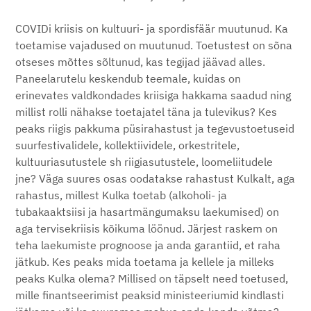
COVIDi kriisis on kultuuri- ja spordisfäär muutunud. Ka
toetamise vajadused on muutunud. Toetustest on sõna
otseses mõttes sõltunud, kas tegijad jäävad alles.
Paneelarutelu keskendub teemale, kuidas on
erinevates valdkondades kriisiga hakkama saadud ning
millist rolli nähakse toetajatel täna ja tulevikus? Kes
peaks riigis pakkuma püsirahastust ja tegevustoetuseid
suurfestivalidele, kollektiividele, orkestritele,
kultuuriasutustele sh riigiasutustele, loomeliitudele
jne? Väga suures osas oodatakse rahastust Kulkalt, aga
rahastus, millest Kulka toetab (alkoholi- ja
tubakaaktsiisi ja hasartmängumaksu laekumised) on
aga tervisekriisis kõikuma löönud. Järjest raskem on
teha laekumiste prognoose ja anda garantiid, et raha
jätkub. Kes peaks mida toetama ja kellele ja milleks
peaks Kulka olema? Millised on täpselt need toetused,
mille finantseerimist peaksid ministeeriumid kindlasti