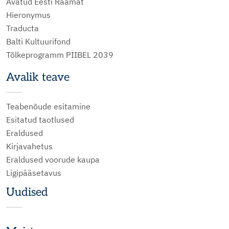
Avatud Eesti Raamat
Hieronymus
Traducta
Balti Kultuurifond
Tõlkeprogramm PIIBEL 2039
Avalik teave
Teabenõude esitamine
Esitatud taotlused
Eraldused
Kirjavahetus
Eraldused voorude kaupa
Ligipääsetavus
Uudised