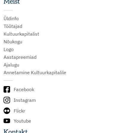
Meist
Üldinfo
Töötajad
Kultuurkapitalist
Nõukogu
Logo
Aastapreemiad
Ajalugu
Annetamine Kultuurkapitalile
Facebook
Instagram
Flickr
Youtube
Kontakt