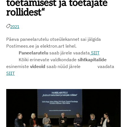
toetamisest ja toetajate
rollidest“
2021
Päeva paneelarutelu otseülekannet sai jälgida
Postimees.ee ja elektron.art lehel.
Paneelarutelu
saab järele vaadata
SIIT
Kõiki erinevate valdkondade
sihtkapitalide
esinemiste
videoid
saab nüüd järele vaadata
SIIT