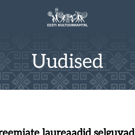
Uudised
reemiate laureaadid selguvad