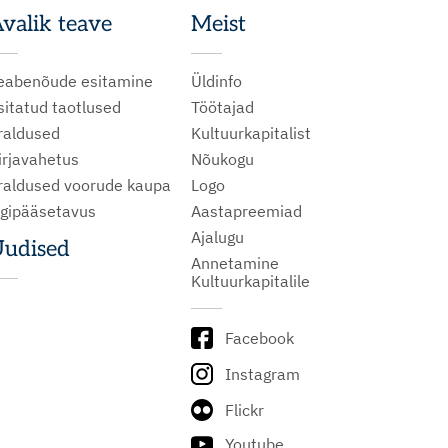
valik teave
Meist
eabenõude esitamine
Üldinfo
sitatud taotlused
Töötajad
raldused
Kultuurkapitalist
irjavahetus
Nõukogu
raldused voorude kaupa
Logo
igipääsetavus
Aastapreemiad
Ajalugu
udised
Annetamine
Kultuurkapitalile
Facebook
Instagram
Flickr
Youtube