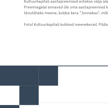
Kultuurkapitali aastapreemiaid antakse välja a
Preemiagalal annavad üle oma aastapreemiad ka a
tänutäheks meene, kuldse kera "Jonnakas", mille 
Fotol Kultuurkapitali kuldsed meenekerad. Pildis