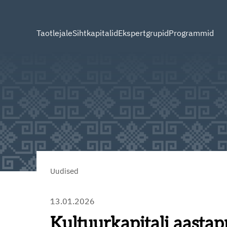
Taotlejale
Sihtkapitalid
Ekspertgrupid
Programmid
Uudised
13.01.2026
Kultuurkapitali aastap