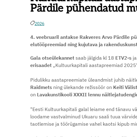
Pärdile pühendatud m
2026
4. veebruaril antakse Rakveres Arvo Pärdile p
elutööpreemiad ning kujutava ja rakenduskunsti
Gala otseülekannet
saab jälgida kl 18
ETV2-s
ja
erisaadet
„Kultuurkapitali aastapreemiad 2025“
Pidulikku aastapreemiate üleandmist juhib näitl
Raidmets
ning ülekande režissöör on
Keiti Välis
on
Lavakunstikooli XXXII lennu näitlejatudengi
"Eesti Kultuurkapitali galal leiame end tänavu v
loodame vastvalminud Ukuaru saali tuua värvide
taotlemise ja töörügamise vahel kaotsi kipub m