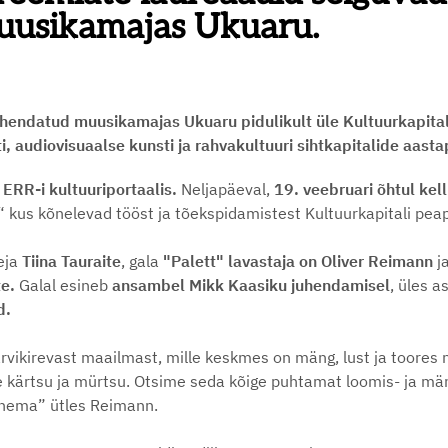
uusikamajas Ukuaru.
ühendatud muusikamajas Ukuaru pidulikult üle Kultuurkapita
, audiovisuaalse kunsti ja rahvakultuuri sihtkapitalide aast
ERR-i kultuuriportaalis.
Neljapäeval,
19. veebruari õhtul ke
 kus kõnelevad tööst ja tõekspidamistest Kultuurkapitali pea
eja
Tiina Tauraite
, gala
"Palett" lavastaja on Oliver Reimann
j
te.
Galal esineb
ansambel Mikk Kaasiku juhendamisel
, üles a
d.
ärvikirevast maailmast, mille keskmes on mäng, lust ja toores 
 kärtsu ja mürtsu. Otsime seda kõige puhtamat loomis- ja mäng
inema” ütles Reimann.