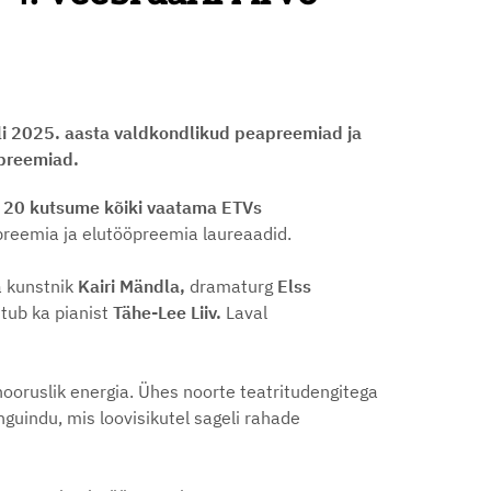
li 2025. aasta valdkondlikud peapreemiad ja
apreemiad.
ll 20 kutsume kõiki vaatama ETVs
preemia ja elutööpreemia laureaadid.
a kunstnik
Kairi Mändla,
dramaturg
Elss
stub ka pianist
Tähe-Lee Liiv.
Laval
nooruslik energia. Ühes noorte teatritudengitega
uindu, mis loovisikutel sageli rahade