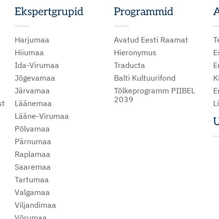
Ekspertgrupid
Programmid
A
Harjumaa
Avatud Eesti Raamat
T
Hiiumaa
Hieronymus
E
Ida-Virumaa
Traducta
E
Jõgevamaa
Balti Kultuurifond
K
Järvamaa
Tõlkeprogramm PIIBEL
E
2039
st
Läänemaa
L
Lääne-Virumaa
U
Põlvamaa
m
Pärnumaa
Raplamaa
Saaremaa
Tartumaa
Valgamaa
Viljandimaa
Võrumaa