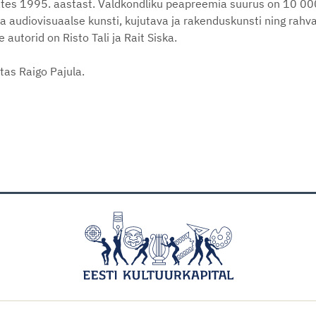
lates 1995. aastast. Valdkondliku peapreemia suurus on 10 00
udiovisuaalse kunsti, kujutava ja rakenduskunsti ning rahvak
autorid on Risto Tali ja Rait Siska.
tas Raigo Pajula.