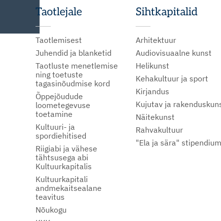
Taotlejale
Sihtkapitalid
Taotlemisest
Arhitektuur
Juhendid ja blanketid
Audiovisuaalne kunst
Taotluste menetlemise
Helikunst
ning toetuste
Kehakultuur ja sport
tagasinõudmise kord
Kirjandus
Õppejõudude
Kujutav ja rakenduskun
loometegevuse
toetamine
Näitekunst
Kultuuri- ja
Rahvakultuur
spordiehitised
"Ela ja sära" stipendiu
Riigiabi ja vähese
tähtsusega abi
Kultuurkapitalis
Kultuurkapitali
andmekaitsealane
teavitus
Nõukogu