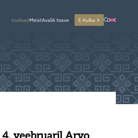
Uudised
Meist
Avalik teave
E-Kulka
 4. veebruaril Arvo