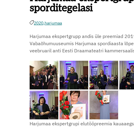
sporditegelasi
2020,
harjumaa
Harjumaa ekspertgrupp andis üle preemiad 2019.
Vabaõhumuuseumis Harjumaa spordiaasta lõpetamis
veebruaril anti Eesti Draamateatri kammersaali
Harjumaa ekspertgrupi elutööpreemia kauaaegse