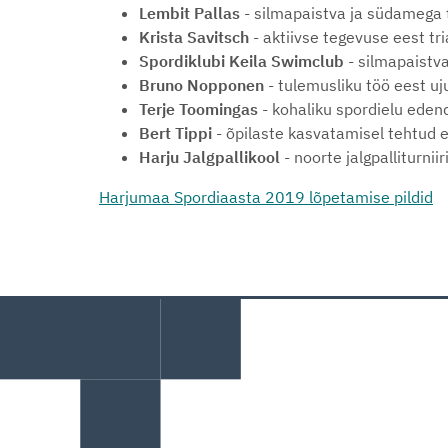
Lembit Pallas
- silmapaistva ja südamega 
Krista Savitsch
- aktiivse tegevuse eest t
Spordiklubi Keila Swimclub
- silmapaistv
Bruno Nopponen
- tulemusliku töö eest
Terje Toomingas
- kohaliku spordielu ede
Bert Tippi
- õpilaste kasvatamisel tehtud
Harju Jalgpallikool
- noorte jalgpalliturni
Harjumaa Spordiaasta 2019 lõpetamise pildid