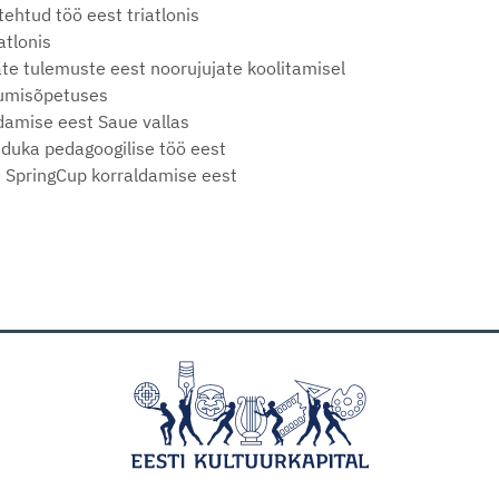
tehtud töö eest triatlonis
riatlonis
ate tulemuste eest noorujujate koolitamisel
 ujumisõpetuses
ndamise eest Saue vallas
 eduka pedagoogilise töö eest
iri SpringCup korraldamise eest