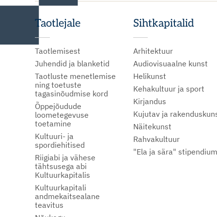
Taotlejale
Sihtkapitalid
Taotlemisest
Arhitektuur
Juhendid ja blanketid
Audiovisuaalne kunst
Taotluste menetlemise
Helikunst
ning toetuste
Kehakultuur ja sport
tagasinõudmise kord
Kirjandus
Õppejõudude
Kujutav ja rakenduskun
loometegevuse
toetamine
Näitekunst
Kultuuri- ja
Rahvakultuur
spordiehitised
"Ela ja sära" stipendiu
Riigiabi ja vähese
tähtsusega abi
Kultuurkapitalis
Kultuurkapitali
andmekaitsealane
teavitus