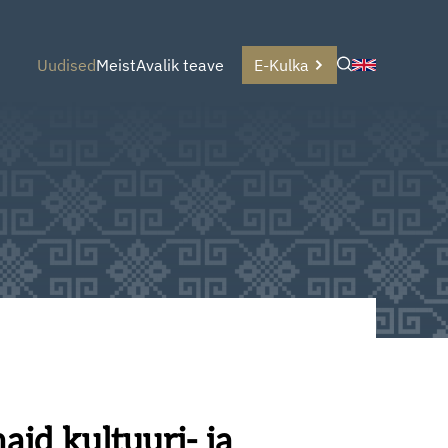
Uudised
Meist
Avalik teave
E-Kulka
id kultuuri- ja