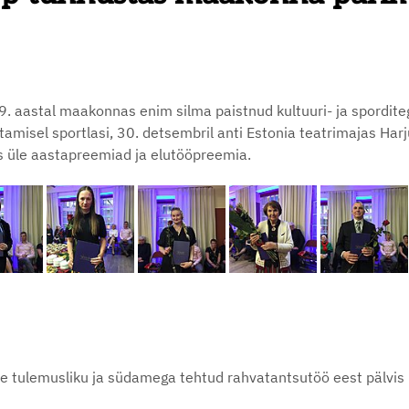
 aastal maakonnas enim silma paistnud kultuuri- ja sporditeg
el sportlasi, 30. detsembril anti Estonia teatrimajas Harjum
s üle aastapreemiad ja elutööpreemia.
 tulemusliku ja südamega tehtud rahvatantsutöö eest pälvis 