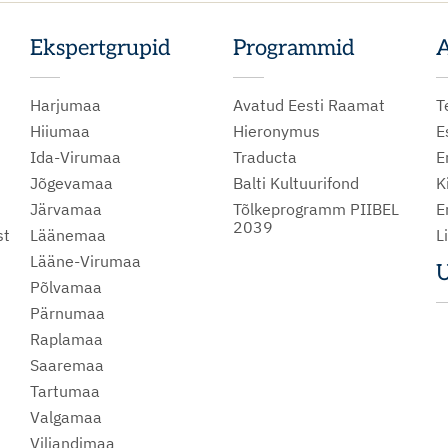
Ekspertgrupid
Programmid
A
Harjumaa
Avatud Eesti Raamat
T
Hiiumaa
Hieronymus
E
Ida-Virumaa
Traducta
E
Jõgevamaa
Balti Kultuurifond
K
Järvamaa
Tõlkeprogramm PIIBEL
E
2039
st
Läänemaa
L
Lääne-Virumaa
U
Põlvamaa
m
Pärnumaa
Raplamaa
Saaremaa
Tartumaa
Valgamaa
Viljandimaa