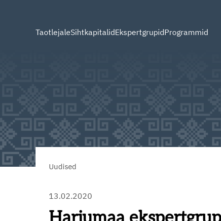
Taotlejale
Sihtkapitalid
Ekspertgrupid
Programmid
Uudised
13.02.2020
Harjumaa ekspertgrupp