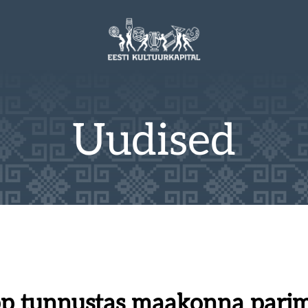
Uudised
 tunnustas maakonna parima