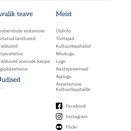
valik teave
Meist
eabenõude esitamine
Üldinfo
sitatud taotlused
Töötajad
raldused
Kultuurkapitalist
irjavahetus
Nõukogu
raldused voorude kaupa
Logo
igipääsetavus
Aastapreemiad
Ajalugu
udised
Annetamine
Kultuurkapitalile
Facebook
Instagram
Flickr