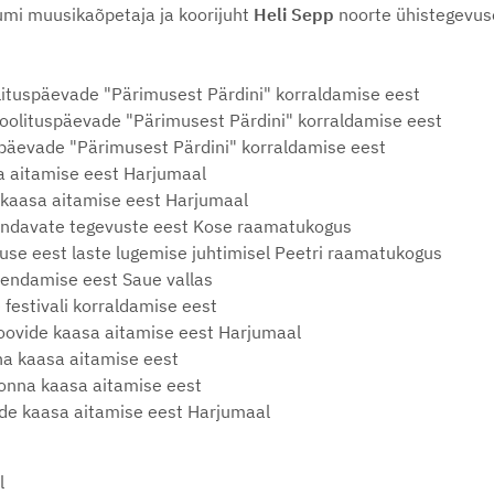
iumi muusikaõpetaja ja koorijuht
Heli Sepp
noorte ühistegevus
ituspäevade "Pärimusest Pärdini" korraldamise eest
oolituspäevade "Pärimusest Pärdini" korraldamise eest
päevade "Pärimusest Pärdini" korraldamise eest
a aitamise eest Harjumaal
 kaasa aitamise eest Harjumaal
endavate tegevuste eest Kose raamatukogus
se eest laste lugemise juhtimisel Peetri raamatukogus
rendamise eest Saue vallas
festivali korraldamise eest
roovide kaasa aitamise eest Harjumaal
onna kaasa aitamise eest
eekonna kaasa aitamise eest
vide kaasa aitamise eest Harjumaal
l