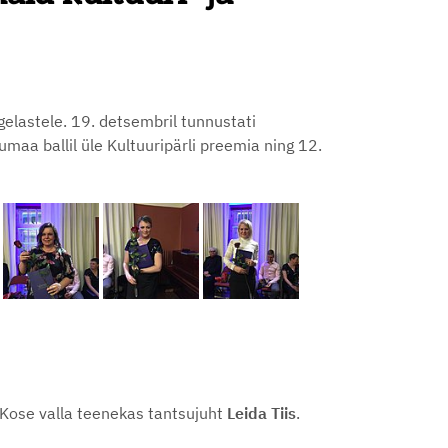
elastele. 19. detsembril tunnustati
aa ballil üle Kultuuripärli preemia ning 12.
Kose valla teenekas tantsujuht
Leida Tiis
.