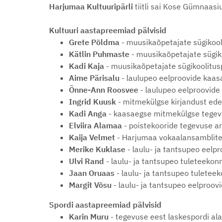
Harjumaa Kultuuripärli
tiitli sai Kose Gümnaas
Kultuuri aastapreemiad pälvisid
Grete Põldma
- muusikaõpetajate sügikool
Kätlin Puhmaste
- muusikaõpetajate sügik
Kadi Kaja
- muusikaõpetajate sügikoolitus
Aime Pärisalu
- laulupeo eelproovide kaas
Õnne-Ann Roosvee
- laulupeo eelproovide
Ingrid Kuusk
- mitmekülgse kirjandust ed
Kadi Anga
- kaasaegse mitmekülgse tegevu
Elviira Alamaa
- poistekooride tegevuse a
Kaija Velmet
- Harjumaa vokaalansamblite 
Merike Kuklase
- laulu- ja tantsupeo eelp
Ulvi Rand
- laulu- ja tantsupeo tuleteek
Jaan Oruaas
- laulu- ja tantsupeo tulet
Margit Võsu
- laulu- ja tantsupeo eelproo
Spordi aastapreemiad pälvisid
Karin Muru
- tegevuse eest laskespordi ala