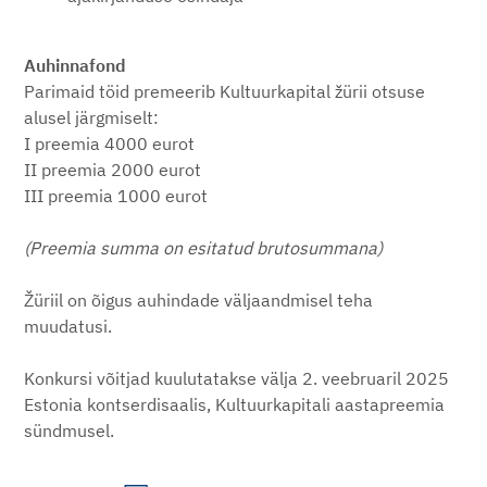
Auhinnafond
Parimaid töid premeerib Kultuurkapital žürii otsuse
alusel järgmiselt:
I preemia 4000 eurot
II preemia 2000 eurot
III preemia 1000 eurot
(Preemia summa on esitatud brutosummana)
Žüriil on õigus auhindade väljaandmisel teha
muudatusi.
Konkursi võitjad kuulutatakse välja 2. veebruaril 2025
Estonia kontserdisaalis, Kultuurkapitali aastapreemia
sündmusel.