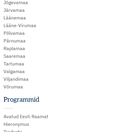
Jõgevamaa
Järvamaa
Läänemaa
Lääne-Virumaa
Põlvamaa
Pärnumaa
Raplamaa
Saaremaa
Tartumaa
Valgamaa
Viljandimaa
Võrumaa
Programmid
Avatud Eesti Raamat
Hieronymus
Traducta