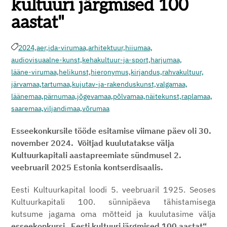
kultuuri järgmised 100
aastat"
2024,
aer,
ida-virumaa,
arhitektuur,
hiiumaa,
audiovisuaalne-kunst,
kehakultuur-ja-sport,
harjumaa,
lääne-virumaa,
helikunst,
hieronymus,
kirjandus,
rahvakultuur,
järvamaa,
tartumaa,
kujutav-ja-rakenduskunst,
valgamaa,
läänemaa,
pärnumaa,
jõgevamaa,
põlvamaa,
näitekunst,
raplamaa,
saaremaa,
viljandimaa,
võrumaa
Esseekonkursile tööde esitamise viimane päev oli 30.
november 2024. Võitjad kuulutatakse välja
Kultuurkapitali aastapreemiate sündmusel 2.
veebruaril 2025 Estonia kontserdisaalis.
Eesti Kultuurkapital loodi 5. veebruaril 1925. Seoses
Kultuurkapitali 100. sünnipäeva tähistamisega
kutsume jagama oma mõtteid ja kuulutasime välja
esseekonkursi
„Eesti kultuuri järgmised 100 aastat“
.