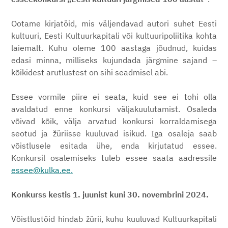
Ootame kirjatöid, mis väljendavad autori suhet Eesti
kultuuri, Eesti Kultuurkapitali või kultuuripoliitika kohta
laiemalt. Kuhu oleme 100 aastaga jõudnud, kuidas
edasi minna, milliseks kujundada järgmine sajand –
kõikidest arutlustest on sihi seadmisel abi.
Essee vormile piire ei seata, kuid see ei tohi olla
avaldatud enne konkursi väljakuulutamist. Osaleda
võivad kõik, välja arvatud konkursi korraldamisega
seotud ja žüriisse kuuluvad isikud. Iga osaleja saab
võistlusele esitada ühe, enda kirjutatud essee.
Konkursil osalemiseks tuleb essee saata aadressile
essee@kulka.ee.
Konkurss kestis 1. juunist kuni 30. novembrini 2024.
Võistlustöid hindab žürii, kuhu kuuluvad Kultuurkapitali