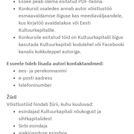
Essee peab olema esitatud PDF-failina.
Konkursil osaledes annab autor võistlustöö
esmaavaldamise õiguse kas meediaväljaandele,
kus kirjatöö avaldatakse või Eesti
Kultuurkapitalile.
Konkursile esitatud töid on Kultuurkapitalil õigus
kasutada Kultuurkapitali kodulehel või Facebooki
kanalis kokkuleppel autoriga.
Esseele tuleb lisada autori kontaktandmed:
ees- ja perekonnanimi
e-posti aadress
telefoninumber
Žürii
Võistlustöid hindab žürii, kuhu kuuluvad:
esindajad Kultuurkapitali nõukogust ja
sihtkapitalidest
Sirbi esindaja
ajakirjanduse esindaja