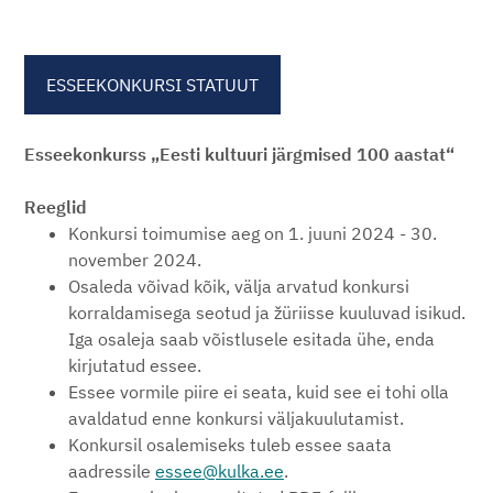
ESSEEKONKURSI STATUUT
Esseekonkurss „Eesti kultuuri järgmised 100 aastat“
Reeglid
Konkursi toimumise aeg on 1. juuni 2024 - 30.
november 2024.
Osaleda võivad kõik, välja arvatud konkursi
korraldamisega seotud ja žüriisse kuuluvad isikud.
Iga osaleja saab võistlusele esitada ühe, enda
kirjutatud essee.
Essee vormile piire ei seata, kuid see ei tohi olla
avaldatud enne konkursi väljakuulutamist.
Konkursil osalemiseks tuleb essee saata
aadressile
essee@kulka.ee
.