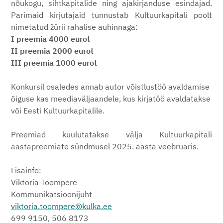
nõukogu, sihtkapitalide ning ajakirjanduse esindajad.
Parimaid kirjutajaid tunnustab Kultuurkapitali poolt
nimetatud žürii rahalise auhinnaga:
I preemia 4000 eurot
II preemia 2000 eurot
III preemia 1000 eurot
Konkursil osaledes annab autor võistlustöö avaldamise
õiguse kas meediaväljaandele, kus kirjatöö avaldatakse
või Eesti Kultuurkapitalile.
Preemiad kuulutatakse välja Kultuurkapitali
aastapreemiate sündmusel 2025. aasta veebruaris.
Lisainfo:
Viktoria Toompere
Kommunikatsioonijuht
viktoria.toompere@kulka.ee
699 9150,
506 8173