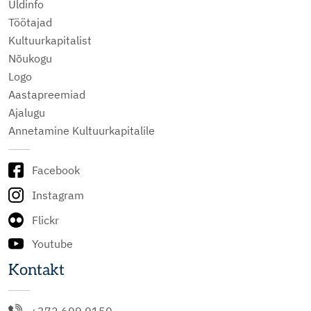
Üldinfo
Töötajad
Kultuurkapitalist
Nõukogu
Logo
Aastapreemiad
Ajalugu
Annetamine Kultuurkapitalile
Facebook
Instagram
Flickr
Youtube
Kontakt
+372 699 9150