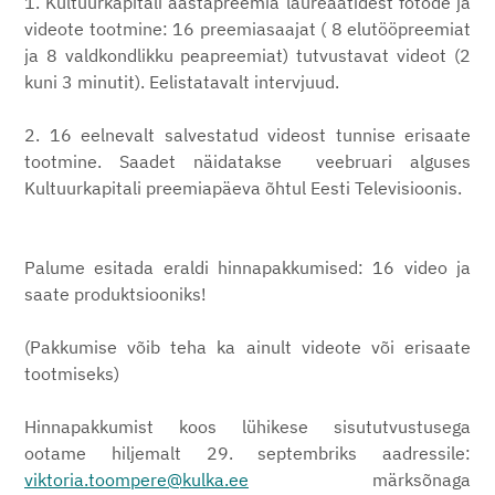
1.
Kultuurkapitali aastapreemia laureaatidest fotode ja
videote tootmine: 16 preemiasaajat ( 8 elutööpreemiat
ja 8 valdkondlikku peapreemiat) tutvustavat videot (2
kuni 3 minutit). Eelistatavalt intervjuud.
2. 16 eelnevalt salvestatud videost tunnise erisaate
tootmine. Saadet näidatakse veebruari alguses
Kultuurkapitali preemiapäeva õhtul Eesti Televisioonis.
Palume esitada eraldi hinnapakkumised: 16 video ja
saate produktsiooniks!
(Pakkumise võib teha ka ainult videote või erisaate
tootmiseks)
Hinnapakkumist koos lühikese sisututvustusega
ootame hiljemalt 29. septembriks aadressile:
viktoria.toompere@kulka.ee
märksõnaga