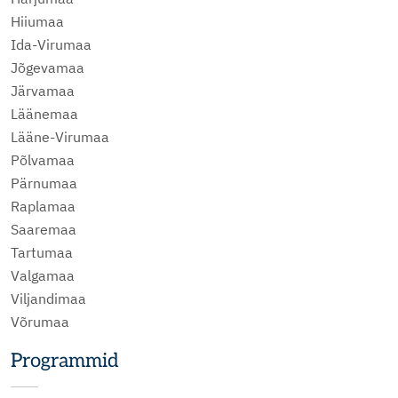
Hiiumaa
Ida-Virumaa
Jõgevamaa
Järvamaa
Läänemaa
Lääne-Virumaa
Põlvamaa
Pärnumaa
Raplamaa
Saaremaa
Tartumaa
Valgamaa
Viljandimaa
Võrumaa
Programmid