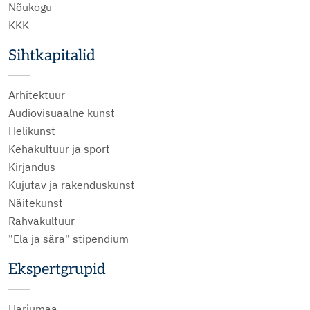
Nõukogu
KKK
Sihtkapitalid
Arhitektuur
Audiovisuaalne kunst
Helikunst
Kehakultuur ja sport
Kirjandus
Kujutav ja rakenduskunst
Näitekunst
Rahvakultuur
"Ela ja sära" stipendium
Ekspertgrupid
Harjumaa