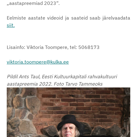
„aastapreemiad 2023“.
Eelmiste aastate videoid ja saateid saab järelvaadata
siit.
Lisainfo: Viktoria Toompere, tel: 5068173
viktoria.toompere@kulka.ee
Pildil Ants Taul, Eesti Kultuurkapitali rahvakultuuri
aastapreemia 2022. Foto Tarvo Tammeoks