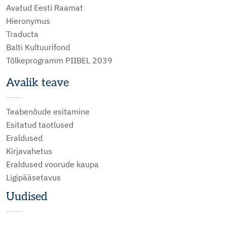
Avatud Eesti Raamat
Hieronymus
Traducta
Balti Kultuurifond
Tõlkeprogramm PIIBEL 2039
Avalik teave
Teabenõude esitamine
Esitatud taotlused
Eraldused
Kirjavahetus
Eraldused voorude kaupa
Ligipääsetavus
Uudised