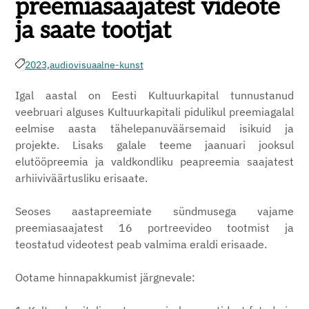
preemiasaajatest videote
ja saate tootjat
2023,
audiovisuaalne-kunst
Igal aastal on Eesti Kultuurkapital tunnustanud
veebruari alguses Kultuurkapitali pidulikul preemiagalal
eelmise aasta tähelepanuväärsemaid isikuid ja
projekte. Lisaks galale teeme jaanuari jooksul
elutööpreemia ja valdkondliku peapreemia saajatest
arhiiviväärtusliku erisaate.
Seoses aastapreemiate sündmusega vajame
preemiasaajatest 16 portreevideo tootmist ja
teostatud videotest peab valmima eraldi erisaade.
Ootame hinnapakkumist järgnevale: