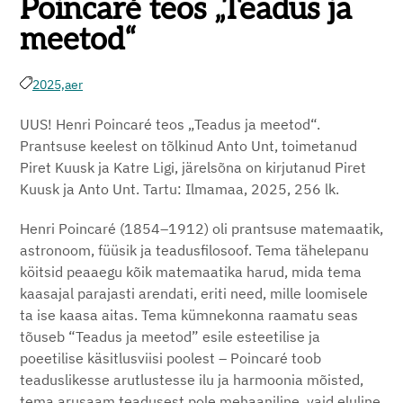
Poincaré teos „Teadus ja
meetod“
2025,
aer
UUS! Henri Poincaré teos „Teadus ja meetod“.
Prantsuse keelest on tõlkinud Anto Unt, toimetanud
Piret Kuusk ja Katre Ligi,
järelsõna on kirjutanud Piret
Kuusk ja Anto Unt. Tartu: Ilmamaa, 2025, 256 lk.
Henri Poincaré (1854–1912) oli prantsuse matemaatik,
astronoom, füüsik ja teadusfilosoof. Tema tähelepanu
köitsid peaaegu kõik matemaatika harud, mida tema
kaasajal parajasti arendati, eriti need, mille loomisele
ta ise kaasa aitas. Tema kümnekonna raamatu seas
tõuseb “Teadus ja meetod” esile esteetilise ja
poeetilise käsitlusviisi poolest – Poincaré toob
teaduslikesse arutlustesse ilu ja harmoonia mõisted,
tema arusaam teadusest pole mehaaniline, vaid eluline