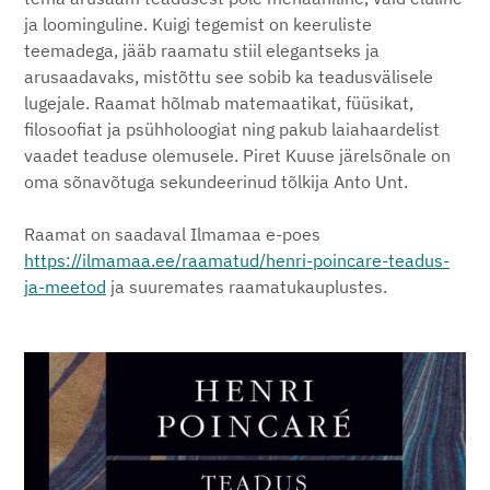
ja loominguline. Kuigi tegemist on keeruliste
teemadega, jääb raamatu stiil elegantseks ja
arusaadavaks, mistõttu see sobib ka teadusvälisele
lugejale. Raamat hõlmab matemaatikat, füüsikat,
filosoofiat ja psühholoogiat ning pakub laiahaardelist
vaadet teaduse olemusele. Piret Kuuse järelsõnale on
oma sõnavõtuga sekundeerinud tõlkija Anto Unt.
Raamat on saadaval Ilmamaa e-poes
https://ilmamaa.ee/raamatud/henri-poincare-teadus-
ja-meetod
ja suuremates raamatukauplustes.