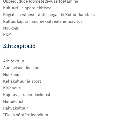
Õppejõudude loometegevuse toetamine
Kultuuri- ja spordiehitised
Riigiabi ja vähese tähtsusega abi Kultuurkapitalis
Kultuurkapitali andmekaitsealane teavitus
Nõukogu
KKK
Sihtkapitalid
Arhitektuur
Audiovisuaalne kunst
Helikunst
Kehakultuur ja sport
Kirjandus
Kujutav ja rakenduskunst
Näitekunst
Rahvakultuur
"Ela ja sära" stipendium