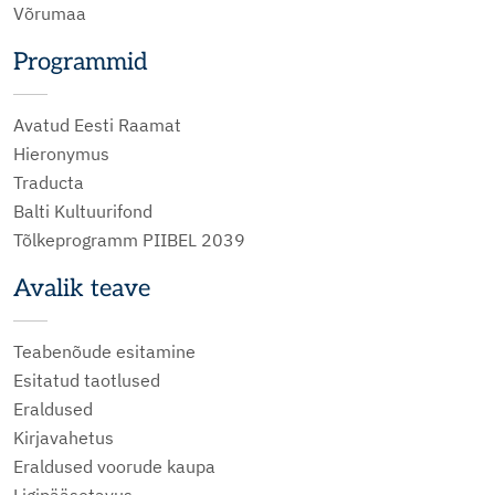
Võrumaa
Programmid
Avatud Eesti Raamat
Hieronymus
Traducta
Balti Kultuurifond
Tõlkeprogramm PIIBEL 2039
Avalik teave
Teabenõude esitamine
Esitatud taotlused
Eraldused
Kirjavahetus
Eraldused voorude kaupa
Ligipääsetavus