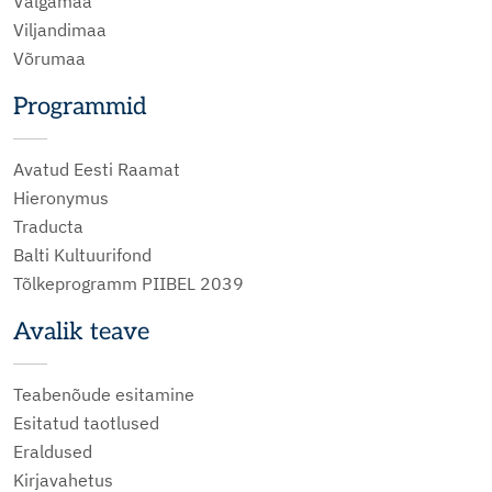
Valgamaa
Viljandimaa
Võrumaa
Programmid
Avatud Eesti Raamat
Hieronymus
Traducta
Balti Kultuurifond
Tõlkeprogramm PIIBEL 2039
Avalik teave
Teabenõude esitamine
Esitatud taotlused
Eraldused
Kirjavahetus