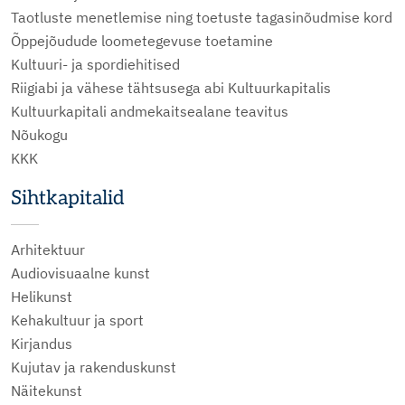
Taotluste menetlemise ning toetuste tagasinõudmise kord
Õppejõudude loometegevuse toetamine
Kultuuri- ja spordiehitised
Riigiabi ja vähese tähtsusega abi Kultuurkapitalis
Kultuurkapitali andmekaitsealane teavitus
Nõukogu
KKK
Sihtkapitalid
Arhitektuur
Audiovisuaalne kunst
Helikunst
Kehakultuur ja sport
Kirjandus
Kujutav ja rakenduskunst
Näitekunst