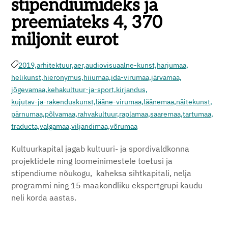
stipendiumideks ja
preemiateks 4, 370
miljonit eurot
2019,
arhitektuur,
aer,
audiovisuaalne-kunst,
harjumaa,
helikunst,
hieronymus,
hiiumaa,
ida-virumaa,
järvamaa,
jõgevamaa,
kehakultuur-ja-sport,
kirjandus,
kujutav-ja-rakenduskunst,
lääne-virumaa,
läänemaa,
näitekunst,
pärnumaa,
põlvamaa,
rahvakultuur,
raplamaa,
saaremaa,
tartumaa,
traducta,
valgamaa,
viljandimaa,
võrumaa
Kultuurkapital jagab kultuuri- ja spordivaldkonna
projektidele ning loomeinimestele toetusi ja
stipendiume nõukogu, kaheksa sihtkapitali, nelja
programmi ning 15 maakondliku ekspertgrupi kaudu
neli korda aastas.