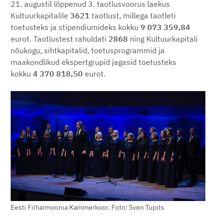
21. augustil lõppenud 3. taotlusvoorus laekus
Kultuurkapitalile
3621
taotlust, millega taotleti
toetusteks ja stipendiumideks kokku
9 073 359,84
eurot. Taotlustest rahuldati
2868
ning Kultuurkapitali
nõukogu, sihtkapitalid, toetusprogrammid ja
maakondlikud ekspertgrupid jagasid toetusteks
kokku
4 370 818,50
eurot.
Eesti Filharmoonia Kammerkoor. Foto: Sven Tupits