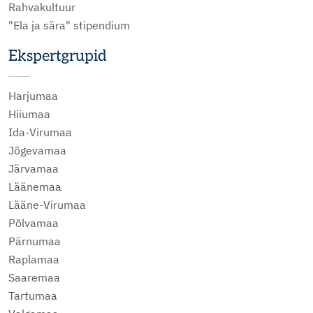
Rahvakultuur
"Ela ja sära" stipendium
Ekspertgrupid
Harjumaa
Hiiumaa
Ida-Virumaa
Jõgevamaa
Järvamaa
Läänemaa
Lääne-Virumaa
Põlvamaa
Pärnumaa
Raplamaa
Saaremaa
Tartumaa