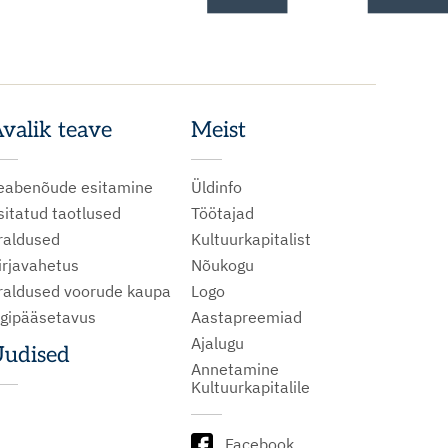
valik teave
Meist
eabenõude esitamine
Üldinfo
sitatud taotlused
Töötajad
raldused
Kultuurkapitalist
irjavahetus
Nõukogu
raldused voorude kaupa
Logo
igipääsetavus
Aastapreemiad
Ajalugu
udised
Annetamine
Kultuurkapitalile
Facebook