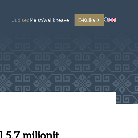
Uudised
Meist
Avalik teave
E-Kulka
 5,7 miljonit