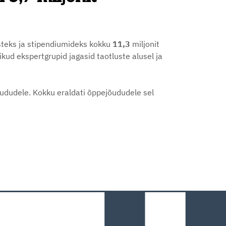
usteks ja stipendiumideks kokku
11,3
miljonit
kud ekspertgrupid jagasid taotluste alusel ja
õududele. Kokku eraldati õppejõududele sel