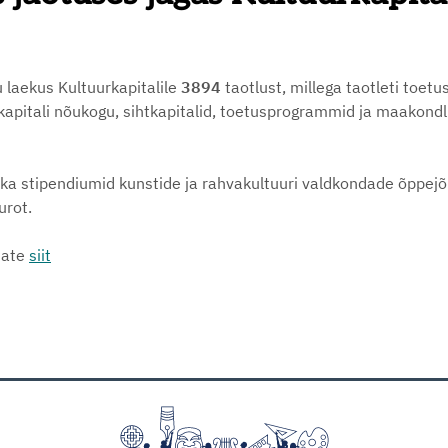
 laekus Kultuurkapitalile
3894
taotlust, millega taotleti toet
kapitali nõukogu, sihtkapitalid, toetusprogrammid ja maakondli
u ka stipendiumid kunstide ja rahvakultuuri valdkondade õppej
urot.
iate
siit