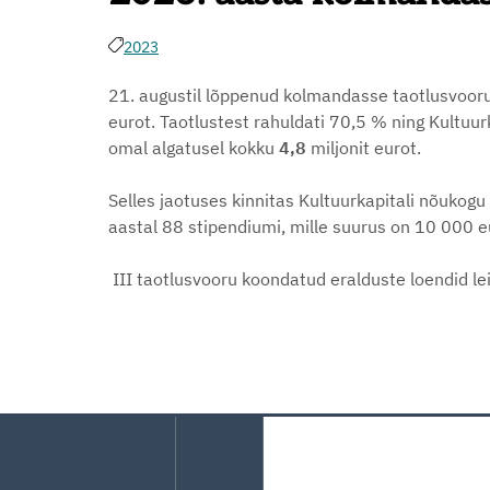
2023
21. augustil lõppenud kolmandasse taotlusvooru
eurot. Taotlustest rahuldati 70,5 % ning Kultuur
omal algatusel kokku
4,8
miljonit eurot.
Selles jaotuses kinnitas Kultuurkapitali nõukog
aastal 88 stipendiumi, mille suurus on 10
000
e
III taotlusvooru koondatud eralduste loendid le