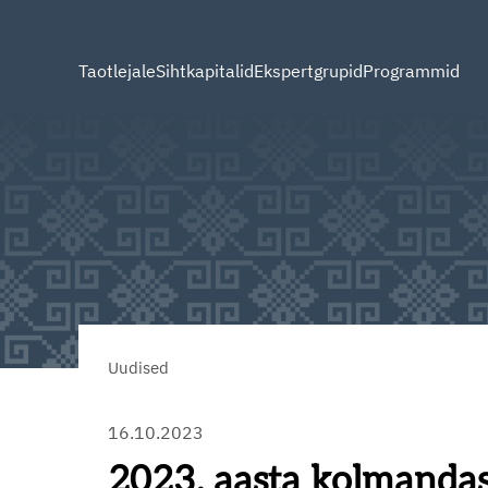
Taotlejale
Sihtkapitalid
Ekspertgrupid
Programmid
Uudised
16.10.2023
2023. aasta kolmandas 