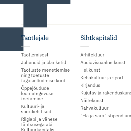
Taotlejale
Sihtkapitalid
Taotlemisest
Arhitektuur
Juhendid ja blanketid
Audiovisuaalne kunst
Taotluste menetlemise
Helikunst
ning toetuste
Kehakultuur ja sport
tagasinõudmise kord
Kirjandus
Õppejõudude
Kujutav ja rakenduskun
loometegevuse
toetamine
Näitekunst
Kultuuri- ja
Rahvakultuur
spordiehitised
"Ela ja sära" stipendiu
Riigiabi ja vähese
tähtsusega abi
Kultuurkapitalis