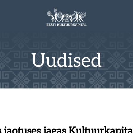
Uudised
jaotuses jagas Kultuurkapital