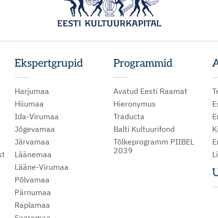
Ekspertgrupid
Programmid
A
Harjumaa
Avatud Eesti Raamat
T
Hiiumaa
Hieronymus
E
Ida-Virumaa
Traducta
E
Jõgevamaa
Balti Kultuurifond
K
Järvamaa
Tõlkeprogramm PIIBEL
E
2039
st
Läänemaa
L
Lääne-Virumaa
U
Põlvamaa
m
Pärnumaa
Raplamaa
Saaremaa