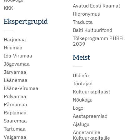
Avatud Eesti Raamat
KKK
Hieronymus
Ekspertgrupid
Traducta
Balti Kultuurifond
Tõlkeprogramm PIIBEL
Harjumaa
2039
Hiiumaa
Ida-Virumaa
Meist
Jõgevamaa
Järvamaa
Üldinfo
Läänemaa
Töötajad
Lääne-Virumaa
Kultuurkapitalist
Põlvamaa
Nõukogu
Pärnumaa
Logo
Raplamaa
Aastapreemiad
Saaremaa
Ajalugu
Tartumaa
Annetamine
Valgamaa
Kultuurkapitalile