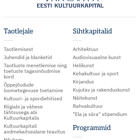
Taotlejale
Sihtkapitalid
Taotlemisest
Arhitektuur
Juhendid ja blanketid
Audiovisuaalne kunst
Taotluste menetlemise ning
Helikunst
toetuste tagasinõudmise
Kehakultuur ja sport
kord
Kirjandus
Õppejõudude
Kujutav ja rakenduskunst
loometegevuse toetamine
Näitekunst
Kultuuri- ja spordiehitised
Rahvakultuur
Riigiabi ja vähese
tähtsusega abi
"Ela ja sära" stipendium
Kultuurkapitalis
Kultuurkapitali
Programmid
andmekaitsealane teavitus
Nõukogu