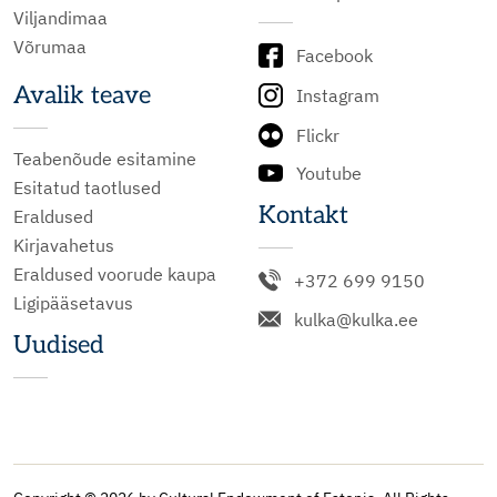
Viljandimaa
Võrumaa
Facebook
Avalik teave
Instagram
Flickr
Teabenõude esitamine
Youtube
Esitatud taotlused
Kontakt
Eraldused
Kirjavahetus
Eraldused voorude kaupa
+372 699 9150
Ligipääsetavus
kulka@kulka.ee
Uudised