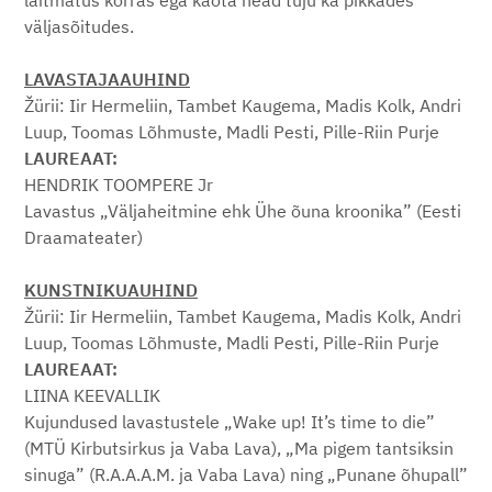
laitmatus korras ega kaota head tuju ka pikkades
väljasõitudes.
LAVASTAJAAUHIND
Žürii: Iir Hermeliin, Tambet Kaugema, Madis Kolk, Andri
Luup, Toomas Lõhmuste, Madli Pesti, Pille-Riin Purje
LAUREAAT:
HENDRIK TOOMPERE Jr
Lavastus „Väljaheitmine ehk Ühe õuna kroonika” (Eesti
Draamateater)
KUNSTNIKUAUHIND
Žürii: Iir Hermeliin, Tambet Kaugema, Madis Kolk, Andri
Luup, Toomas Lõhmuste, Madli Pesti, Pille-Riin Purje
LAUREAAT:
LIINA KEEVALLIK
Kujundused lavastustele „Wake up! It’s time to die”
(MTÜ Kirbutsirkus ja Vaba Lava), „Ma pigem tantsiksin
sinuga” (R.A.A.A.M. ja Vaba Lava) ning „Punane õhupall”