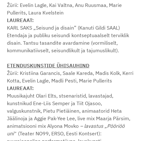
Žürii: Evelin Lagle, Kai Valtna, Anu Ruusmaa, Marie
Pullerits, Laura Kvelstein
LAUREAAT:
KARL SAKS „Seisund ja disain” (Kanuti Gildi SAAL)
Etendaja ja publiku seisundi kontseptuaalselt terviklik
disain. Tantsu tasandite avardamine (vormiliselt,
kommunikatiivselt, seisundlikult ja tajumuslikult).
ETENDUSKUNSTIDE ÜHISAUHIND
Žürii: Kristiina Garancis, Saale Kareda, Madis Kolk, Kerri
Kotta, Evelin Lagle, Madli Pesti, Marie Pullerits
LAUREAAT:
Muusikajuht Olari Elts, stsenaristid, lavastajad,
kunstnikud Ene-Liis Semper ja Tiit Ojasoo,
valguskunstnik, Pietu Pietiäinen, animaatorid Heta
Jäälinoja ja Aggie Pak-Yee Lee, live mix Maarja Pärsim,
animatsiooni mix Alyona Movko
– lavastus „Pööriöö
uniˮ
(Teater NO99, ERSO, Eesti Kontsert):