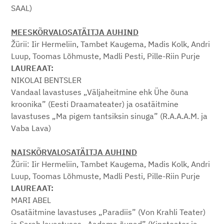
SAAL)
MEESKÕRVALOSATÄITJA AUHIND
Žürii: Iir Hermeliin, Tambet Kaugema, Madis Kolk, Andri
Luup, Toomas Lõhmuste, Madli Pesti, Pille-Riin Purje
LAUREAAT:
NIKOLAI BENTSLER
Vandaal lavastuses „Väljaheitmine ehk Ühe õuna
kroonika” (Eesti Draamateater) ja osatäitmine
lavastuses „Ma pigem tantsiksin sinuga” (R.A.A.A.M. ja
Vaba Lava)
NAISKÕRVALOSATÄITJA AUHIND
Žürii: Iir Hermeliin, Tambet Kaugema, Madis Kolk, Andri
Luup, Toomas Lõhmuste, Madli Pesti, Pille-Riin Purje
LAUREAAT:
MARI ABEL
Osatäitmine lavastuses „Paradiis” (Von Krahli Teater)