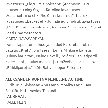
lavastuses „Elagu, mis põletab!ˮ (Adamson-Ericu
muuseum) ning Olga ja Karolina lavastuses
„Väljaheitmine ehk Ühe õuna kroonikaˮ, Tüdruk
lavastuses „Becket ehk Jumala auˮ, Tüdruk lavastuses
„Mäedˮ, Kate lavastuses „Armunud Shakespeareˮ (kõik
Eesti Draamateater).
MARTA NAVASARDYAN
Detailitäpse tunnetusega loodud Peretütar Tubina
balletis „Krattˮ, printsess Florina Minkuse balletis
„Uinuv kaunitarˮ, Naine Raveli „Bolérosˮ, solistipartii
MacMillani „Laulus maastˮ ja Dražeehaldjas Tšaikovski
„Pähklipurejasˮ (kõik Rahvusooper Estonia).
ALEKSANDER KURTNA NIMELINE AUHIND
Žürii: Triin Sinissaar, Anu Lamp, Monika Larini, Anu
Saluäär, Katri Aaslav-Tepandi
LAUREAAT:
KALLE HEIN