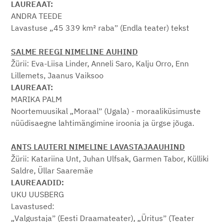
LAUREAAT:
ANDRA TEEDE
Lavastuse „45 339 km² rabaˮ (Endla teater) tekst
SALME REEGI NIMELINE AUHIND
Žürii: Eva-Liisa Linder, Anneli Saro, Kalju Orro, Enn
Lillemets, Jaanus Vaiksoo
LAUREAAT:
MARIKA PALM
Noortemuusikal „Moraalˮ (Ugala) - moraaliküsimuste
nüüdisaegne lahtimängimine iroonia ja ürgse jõuga.
ANTS LAUTERI NIMELINE LAVASTAJAAUHIND
Žürii: Katariina Unt, Juhan Ulfsak, Garmen Tabor, Külliki
Saldre, Üllar Saaremäe
LAUREAADID:
UKU UUSBERG
Lavastused:
„Valgustajaˮ (Eesti Draamateater), „Üritusˮ (Teater