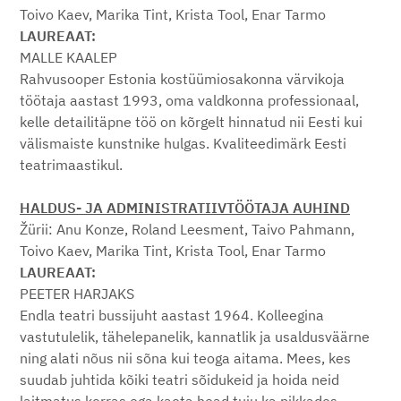
Toivo Kaev, Marika Tint, Krista Tool, Enar Tarmo
LAUREAAT:
MALLE KAALEP
Rahvusooper Estonia kostüümiosakonna värvikoja
töötaja aastast 1993, oma valdkonna professionaal,
kelle detailitäpne töö on kõrgelt hinnatud nii Eesti kui
välismaiste kunstnike hulgas. Kvaliteedimärk Eesti
teatrimaastikul.
HALDUS- JA ADMINISTRATIIVTÖÖTAJA AUHIND
Žürii: Anu Konze, Roland Leesment, Taivo Pahmann,
Toivo Kaev, Marika Tint, Krista Tool, Enar Tarmo
LAUREAAT:
PEETER HARJAKS
Endla teatri bussijuht aastast 1964. Kolleegina
vastutulelik, tähelepanelik, kannatlik ja usaldusväärne
ning alati nõus nii sõna kui teoga aitama. Mees, kes
suudab juhtida kõiki teatri sõidukeid ja hoida neid