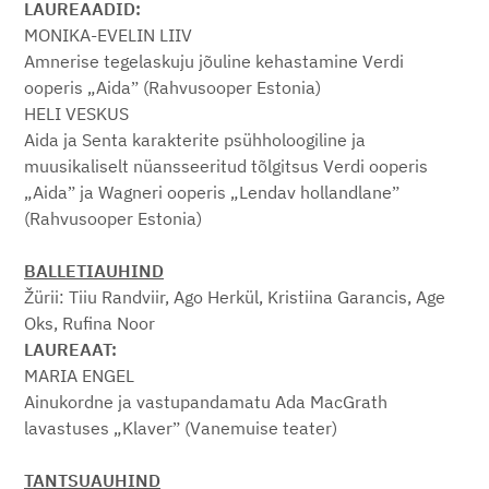
LAUREAADID:
MONIKA-EVELIN LIIV
Amnerise tegelaskuju jõuline kehastamine Verdi
ooperis „Aidaˮ (Rahvusooper Estonia)
HELI VESKUS
Aida ja Senta karakterite psühholoogiline ja
muusikaliselt nüansseeritud tõlgitsus Verdi ooperis
„Aidaˮ ja Wagneri ooperis „Lendav hollandlaneˮ
(Rahvusooper Estonia)
BALLETIAUHIND
Žürii: Tiiu Randviir, Ago Herkül, Kristiina Garancis, Age
Oks, Rufina Noor
LAUREAAT:
MARIA ENGEL
Ainukordne ja vastupandamatu Ada MacGrath
lavastuses „Klaverˮ (Vanemuise teater)
TANTSUAUHIND