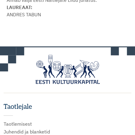
Annab välja Eesti Näitlejate Liidu juhatus.
LAUREAAT:
ANDRES TABUN
Taotlejale
Taotlemisest
Juhendid ja blanketid