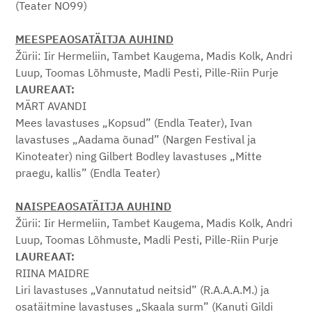
(Teater NO99)
MEESPEAOSATÄITJA AUHIND
Žürii: Iir Hermeliin, Tambet Kaugema, Madis Kolk, Andri
Luup, Toomas Lõhmuste, Madli Pesti, Pille-Riin Purje
LAUREAAT:
MÄRT AVANDI
Mees lavastuses „Kopsud” (Endla Teater), Ivan
lavastuses „Aadama õunad” (Nargen Festival ja
Kinoteater) ning Gilbert Bodley lavastuses „Mitte
praegu, kallis” (Endla Teater)
NAISPEAOSATÄITJA AUHIND
Žürii: Iir Hermeliin, Tambet Kaugema, Madis Kolk, Andri
Luup, Toomas Lõhmuste, Madli Pesti, Pille-Riin Purje
LAUREAAT:
RIINA MAIDRE
Liri lavastuses „Vannutatud neitsid” (R.A.A.A.M.) ja
osatäitmine lavastuses „Skaala surm” (Kanuti Gildi