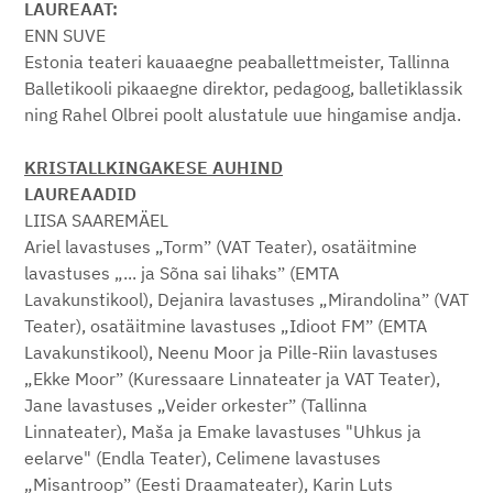
LAUREAAT:
ENN SUVE
Estonia teateri kauaaegne peaballettmeister, Tallinna
Balletikooli pikaaegne direktor, pedagoog, balletiklassik
ning Rahel Olbrei poolt alustatule uue hingamise andja.
KRISTALLKINGAKESE AUHIND
LAUREAADID
LIISA SAAREMÄEL
Ariel lavastuses „Tormˮ (VAT Teater), osatäitmine
lavastuses „... ja Sõna sai lihaksˮ (EMTA
Lavakunstikool), Dejanira lavastuses „Mirandolinaˮ (VAT
Teater), osatäitmine lavastuses „Idioot FMˮ (EMTA
Lavakunstikool), Neenu Moor ja Pille-Riin lavastuses
„Ekke Moorˮ (Kuressaare Linnateater ja VAT Teater),
Jane lavastuses „Veider orkesterˮ (Tallinna
Linnateater), Maša ja Emake lavastuses "Uhkus ja
eelarve" (Endla Teater), Celimene lavastuses
„Misantroopˮ (Eesti Draamateater), Karin Luts