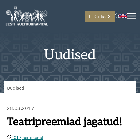
E-Kulka
Uudised
Uudised
28.03.2017
Teatripreemiad jagatud!
2017,
näitekunst