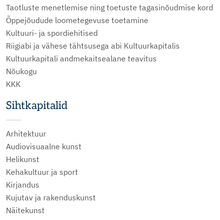
Taotluste menetlemise ning toetuste tagasinõudmise kord
Õppejõudude loometegevuse toetamine
Kultuuri- ja spordiehitised
Riigiabi ja vähese tähtsusega abi Kultuurkapitalis
Kultuurkapitali andmekaitsealane teavitus
Nõukogu
KKK
Sihtkapitalid
Arhitektuur
Audiovisuaalne kunst
Helikunst
Kehakultuur ja sport
Kirjandus
Kujutav ja rakenduskunst
Näitekunst