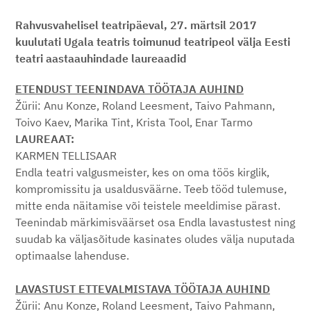
Rahvusvahelisel teatripäeval, 27. märtsil 2017
kuulutati Ugala teatris toimunud teatripeol välja Eesti
teatri aastaauhindade laureaadid
ETENDUST TEENINDAVA TÖÖTAJA AUHIND
Žürii: Anu Konze, Roland Leesment, Taivo Pahmann,
Toivo Kaev, Marika Tint, Krista Tool, Enar Tarmo
LAUREAAT:
KARMEN TELLISAAR
Endla teatri valgusmeister, kes on oma töös kirglik,
kompromissitu ja usaldusväärne. Teeb tööd tulemuse,
mitte enda näitamise või teistele meeldimise pärast.
Teenindab märkimisväärset osa Endla lavastustest ning
suudab ka väljasõitude kasinates oludes välja nuputada
optimaalse lahenduse.
LAVASTUST ETTEVALMISTAVA TÖÖTAJA AUHIND
Žürii: Anu Konze, Roland Leesment, Taivo Pahmann,