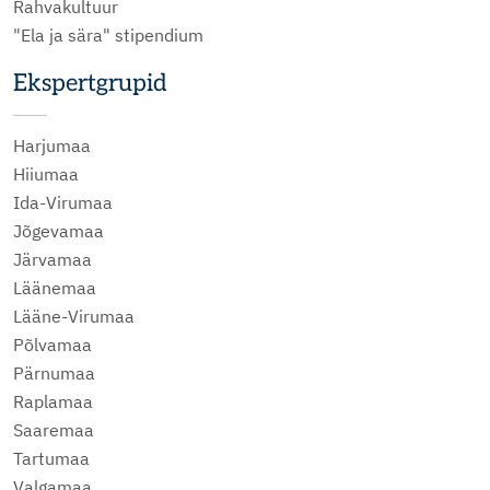
Rahvakultuur
"Ela ja sära" stipendium
Ekspertgrupid
Harjumaa
Hiiumaa
Ida-Virumaa
Jõgevamaa
Järvamaa
Läänemaa
Lääne-Virumaa
Põlvamaa
Pärnumaa
Raplamaa
Saaremaa
Tartumaa
Valgamaa