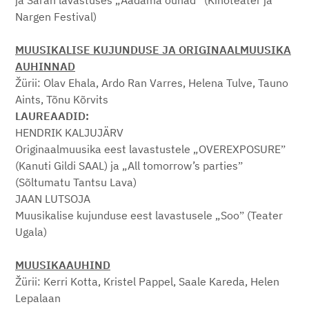
ja Sarah lavastuses „Aadama õunad” (Kinoteater ja
Nargen Festival)
MUUSIKALISE KUJUNDUSE JA ORIGINAALMUUSIKA
AUHINNAD
Žürii: Olav Ehala, Ardo Ran Varres, Helena Tulve, Tauno
Aints, Tõnu Kõrvits
LAUREAADID:
HENDRIK KALJUJÄRV
Originaalmuusika eest lavastustele „OVEREXPOSUREˮ
(Kanuti Gildi SAAL) ja „All tomorrow’s partiesˮ
(Sõltumatu Tantsu Lava)
JAAN LUTSOJA
Muusikalise kujunduse eest lavastusele „Sooˮ (Teater
Ugala)
MUUSIKAAUHIND
Žürii: Kerri Kotta, Kristel Pappel, Saale Kareda, Helen
Lepalaan