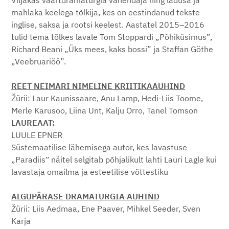
Viljakas väärtdramaturgia vahendaja ning ladusa ja
mahlaka keelega tõlkija, kes on eestindanud tekste
inglise, saksa ja rootsi keelest. Aastatel 2015–2016
tulid tema tõlkes lavale Tom Stoppardi „Põhiküsimus”,
Richard Beani „Üks mees, kaks bossi” ja Staffan Göthe
„Veebruariöö”.
REET NEIMARI NIMELINE KRIITIKAAUHIND
Žürii: Laur Kaunissaare, Anu Lamp, Hedi-Liis Toome,
Merle Karusoo, Liina Unt, Kalju Orro, Tanel Tomson
LAUREAAT:
LUULE EPNER
Süstemaatilise lähemisega autor, kes lavastuse
„Paradiisˮ näitel selgitab põhjalikult lahti Lauri Lagle kui
lavastaja omailma ja esteetilise võttestiku
ALGUPÄRASE DRAMATURGIA AUHIND
Žürii: Liis Aedmaa, Ene Paaver, Mihkel Seeder, Sven
Karja