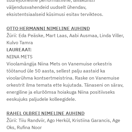
suurejooneline performatiivne, lavakunsti
väljendusvahendeid uudselt ühendav,
eksistentsiaalseid küsimusi esitav tervikteos.
OTTO HERMANNI NIMELINE AUHIND
Žürii: Eda Peäske, Mart Laas, Aabi Ausmaa, Linda Viller,
Kulvo Tamra
LAUREAAT:
NIINA METS
Vioolamängija Niina Mets on Vanemuise orkestris
töötanud üle 50 aasta, sellest palju aastaid ka
vioolarühma kontsertmeistrina. Raske on Vanemuise
orkestrit ilma temata ette kujutada. Tänaseni on särav,
energiline ja elurõõmsa hoiakuga Niina positiivseks
eeskujuks paljudele kolleegidele.
RAHEL OLBREI NIMELINE AUHIND
Žürii: Tiiu Randviir, Ago Herkül, Kristiina Garancis, Age
Oks, Rufina Noor