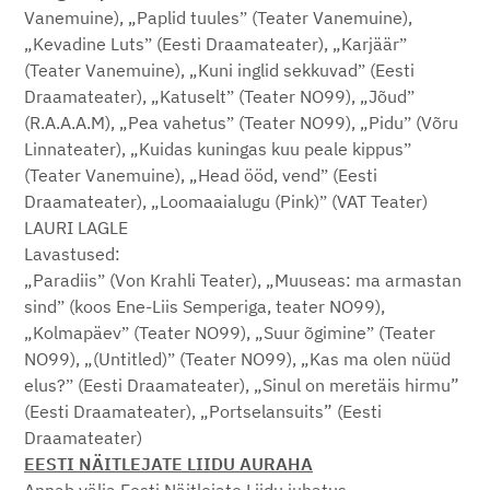
Vanemuine), „Paplid tuulesˮ (Teater Vanemuine),
„Kevadine Lutsˮ (Eesti Draamateater), „Karjäärˮ
(Teater Vanemuine), „Kuni inglid sekkuvadˮ (Eesti
Draamateater), „Katuseltˮ (Teater NO99), „Jõudˮ
(R.A.A.A.M), „Pea vahetusˮ (Teater NO99), „Piduˮ (Võru
Linnateater), „Kuidas kuningas kuu peale kippusˮ
(Teater Vanemuine), „Head ööd, vendˮ (Eesti
Draamateater), „Loomaaialugu (Pink)ˮ (VAT Teater)
LAURI LAGLE
Lavastused:
„Paradiisˮ (Von Krahli Teater), „Muuseas: ma armastan
sindˮ (koos Ene-Liis Semperiga, teater NO99),
„Kolmapäevˮ (Teater NO99), „Suur õgimineˮ (Teater
NO99), „(Untitled)ˮ (Teater NO99), „Kas ma olen nüüd
elus?ˮ (Eesti Draamateater), „Sinul on meretäis hirmu”
(Eesti Draamateater), „Portselansuits” (Eesti
Draamateater)
EESTI NÄITLEJATE LIIDU AURAHA