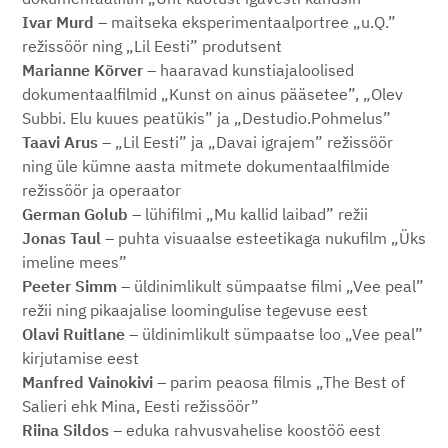
Ivar Murd
– maitseka eksperimentaalportree „u.Q.”
režissöör ning „Lil Eesti” produtsent
Marianne Kõrver
– haaravad kunstiajaloolised
dokumentaalfilmid „Kunst on ainus pääsetee”, „Olev
Subbi. Elu kuues peatükis” ja „Destudio.Pohmelus”
Taavi Arus
– „Lil Eesti” ja „Davai igrajem” režissöör
ning üle kümne aasta mitmete dokumentaalfilmide
režissöör ja operaator
German Golub
– lühifilmi „Mu kallid laibad” režii
Jonas Taul
– puhta visuaalse esteetikaga nukufilm „Üks
imeline mees”
Peeter Simm
– üldinimlikult sümpaatse filmi „Vee peal”
režii ning pikaajalise loomingulise tegevuse eest
Olavi Ruitlane
– üldinimlikult sümpaatse loo „Vee peal”
kirjutamise eest
Manfred Vainokivi
– parim peaosa filmis „The Best of
Salieri ehk Mina, Eesti režissöör”
Riina Sildos
– eduka rahvusvahelise koostöö eest