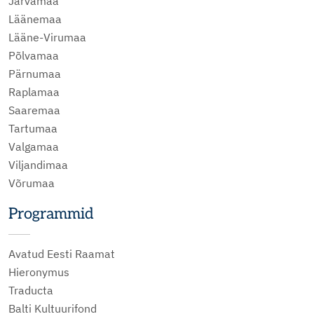
Järvamaa
Läänemaa
Lääne-Virumaa
Põlvamaa
Pärnumaa
Raplamaa
Saaremaa
Tartumaa
Valgamaa
Viljandimaa
Võrumaa
Programmid
Avatud Eesti Raamat
Hieronymus
Traducta
Balti Kultuurifond