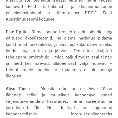
ettevõtmiste õnnestumisesse. Mitmed tema teosed
kuuluvad Eesti Tarbekunsti- ja Disainimuuseumi
püsiekspositsiooni ja rühmitusega F.F.F.F. Eesti
Kunstimuuseumi kogusse.
Eike Eplik
–
Tema loodud teosed on elusolendid ning
näitused ökosüsteemid. Me oleme harjunud pidama
kunstiteost unikaalseks ja väärtuslikuks saavutuseks,
loodust aga antuks ja jäävaks. Tema kui skulptori
tähelepanu umbrohule – mida paljud meist isegi ei näe
ja need kes näevad, lillepeenrast välja nopivad –
tuletab meile meelde, et maailmas ei ole midagi
ülearust.
Aivar Tõnso
–
Muusik ja helikunstnik Aivar Tõnso
läheneb helile ja muusikale kaasaegse kunsti
väljendusvahendeid kasutades. Tema kureeritud ja
korraldatud Üle Heli festival on kujunenud
laiahaardeliseks interdistsiplinaarseks