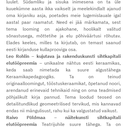
luulet. Südamliku ja sisuka inimesena on ta üle
kuuekümne aasta ikka vaikselt ja meelekindlalt ajanud
oma kirjaniku asja, poetades meie lugemislauale igal
aastal paar raamatut. Need ei jää märkamata, sest
tema looming on ajakohane, hoolikalt valitud
sõnastusega, mõttetihe ja elu põhiväärtusi rõhutav.
Elades keeles, milles ta kirjutab, on temast saanud
eesti kirjanduse kullaprooviga osa.
Leo Rohlin
–
kujutava ja rakenduskunsti sihtkapitali
elutööpreemia
– unikaalne nähtus eesti keraamikas,
keda saab nimetada ka suure algustähega
Keraamikapedagoogiks. Ta on teinud
originaalloomingut, tööstuskeraamikat, õpetanud noori,
arendanud erinevaid tehnikaid ning on oma teadmised
põhjalikult kirja pannud. Tema loodud teosed on
detailitundlikud geomeetrilised tervikud, mis kannavad
endas nii mängulisust, rahu kui ka valgustatud vaikust.
Raivo Põldmaa
–
näitekunsti sihtkapitali
elutööpreemia
Teatrijuhile suure tähega. Ta on