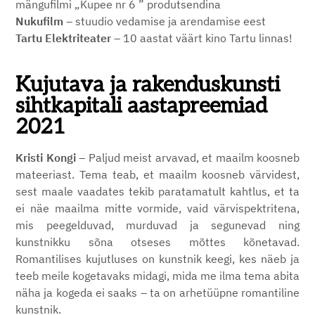
mängufilmi „Kupee nr 6 ” produtsendina
Nukufilm
– stuudio vedamise ja arendamise eest
Tartu Elektriteater
– 10 aastat väärt kino Tartu linnas!
Kujutava ja rakenduskunsti
sihtkapitali aastapreemiad
2021
Kristi Kongi
– Paljud meist arvavad, et maailm koosneb
mateeriast. Tema teab, et maailm koosneb värvidest,
sest maale vaadates tekib paratamatult kahtlus, et ta
ei näe maailma mitte vormide, vaid värvispektritena,
mis peegelduvad, murduvad ja segunevad ning
kunstnikku sõna otseses mõttes kõnetavad.
Romantilises kujutluses on kunstnik keegi, kes näeb ja
teeb meile kogetavaks midagi, mida me ilma tema abita
näha ja kogeda ei saaks – ta on arhetüüpne romantiline
kunstnik.