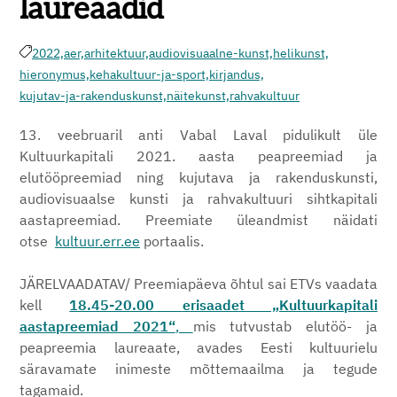
laureaadid
2022,
aer,
arhitektuur,
audiovisuaalne-kunst,
helikunst,
hieronymus,
kehakultuur-ja-sport,
kirjandus,
kujutav-ja-rakenduskunst,
näitekunst,
rahvakultuur
13. veebruaril anti Vabal Laval pidulikult üle
Kultuurkapitali 2021. aasta peapreemiad ja
elutööpreemiad ning kujutava ja rakenduskunsti,
audiovisuaalse kunsti ja rahvakultuuri sihtkapitali
aastapreemiad. Preemiate üleandmist näidati
otse
kultuur.err.ee
portaalis.
JÄRELVAADATAV/ Preemiapäeva õhtul sai ETVs vaadata
kell
18.45-20.00
erisaadet „Kultuurkapitali
aastapreemiad 2021“
,
mis tutvustab elutöö- ja
peapreemia laureaate, avades Eesti kultuurielu
säravamate inimeste mõttemaailma ja tegude
tagamaid.