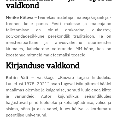
valdkond
Merike Rõtova
– teenekas maletaja, maleajakirjanik ja -
treener, kelle panus Eesti malesse ja maleajaloo
talletamisse on olnud erakordne, elukestev,
põlvkondadepikkune perekondlik traditsioon. Ta on
meistersportlane ja rahvusvaheline suurmeister
kirimales, kahekordne veteranide MM-hõbe, kes on
koostanud mitmeid maleteemalisi teoseid.
Kirjanduse valdkond
Katrin Väli
– valikkogu „Kasvab tagasi lindudeks.
Luuletusi 1978–2021” avab tugeval isikupärasel häälel
maailmas olemise ja kulgemise, samuti luule enda kihte
ja varjundeid. Autori kujundlikus seisundiluules
hägustuvad piirid teeloleku ja kohalejõudmise, välise ja
sisima, sõna ja asja vahel, luues köitva ja kordumatu
poeetilise universumi.