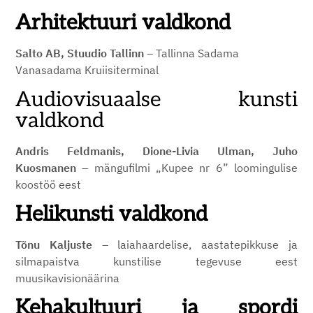
Arhitektuuri valdkond
Salto AB, Stuudio Tallinn
– Tallinna Sadama
Vanasadama Kruiisiterminal
Audiovisuaalse kunsti
valdkond
­Andris Feldmanis, Dione-Livia Ulman, Juho
Kuosmanen
– mängufilmi „Kupee nr 6” loomingulise
koostöö eest
Helikunsti valdkond
Tõnu Kaljuste
– laiahaardelise, aastatepikkuse ja
silmapaistva kunstilise tegevuse eest
muusikavisionäärina
Kehakultuuri ja spordi