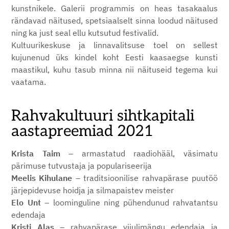
kunstnikele. Galerii programmis on heas tasakaalus
rändavad näitused, spetsiaalselt sinna loodud näitused
ning ka just seal ellu kutsutud festivalid.
Kultuurikeskuse ja linnavalitsuse toel on sellest
kujunenud üks kindel koht Eesti kaasaegse kunsti
maastikul, kuhu tasub minna nii näituseid tegema kui
vaatama.
Rahvakultuuri sihtkapitali
aastapreemiad 2021
Krista Taim
– armastatud raadiohääl, väsimatu
pärimuse tutvustaja ja populariseerija
Meelis Kihulane
– traditsioonilise rahvapärase puutöö
järjepidevuse hoidja ja silmapaistev meister
Elo Unt
– loominguline ning pühendunud rahvatantsu
edendaja
Kristi Alas
– rahvapärase viiulimängu edendaja ja