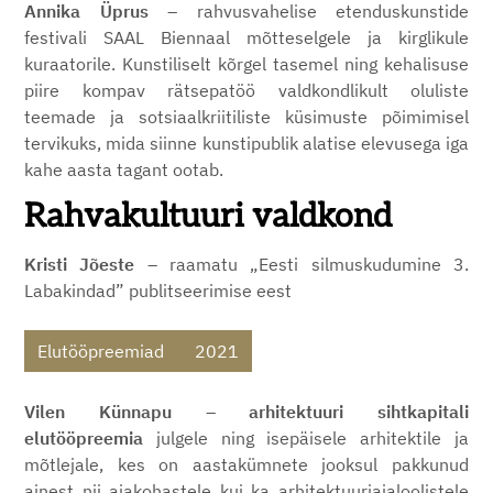
Annika Üprus
– rahvusvahelise etenduskunstide
festivali SAAL Biennaal mõtteselgele ja kirglikule
kuraatorile. Kunstiliselt kõrgel tasemel ning kehalisuse
piire kompav rätsepatöö valdkondlikult oluliste
teemade ja sotsiaalkriitiliste küsimuste põimimisel
tervikuks, mida siinne kunstipublik alatise elevusega iga
kahe aasta tagant ootab.
Rahvakultuuri valdkond
Kristi Jõeste
– raamatu „Eesti silmuskudumine 3.
Labakindad” publitseerimise eest
Elutööpreemiad
2021
Vilen Künnapu
–
arhitektuuri sihtkapitali
elutööpreemia
julgele ning isepäisele arhitektile ja
mõtlejale, kes on aastakümnete jooksul pakkunud
ainest nii ajakohastele kui ka arhitektuuriajaloolistele