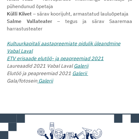
pühendunud õpetaja
Külli Kiivet
–
särav koorijuht, armastatud lauluõpetaja
Salme Vallateater
– tegus ja särav Saaremaa
harrastusteater
Kultuurkapitali aastapreemiate pidulik üleandmine
Vabal Laval
ETV erisaade elutöö- ja peapreemiad 2021
Laureaadid 2021 Vabal Laval
Galerii
Elutöö ja peapreemiad 2021
Galerii
Gala/fotosein
Galerii