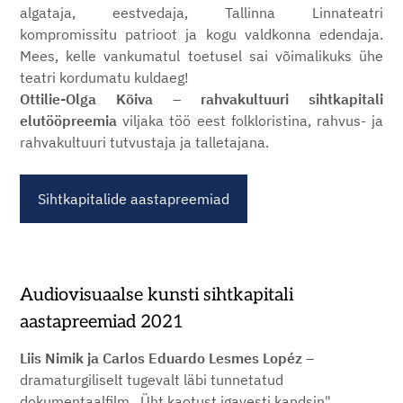
algataja, eestvedaja, Tallinna Linnateatri
kompromissitu patrioot ja kogu valdkonna edendaja.
Mees, kelle vankumatul toetusel sai võimalikuks ühe
teatri kordumatu kuldaeg!
Ottilie-Olga Kõiva
–
rahvakultuuri sihtkapitali
elutööpreemia
viljaka töö eest folkloristina,
rahvus- ja
rahvakultuuri tutvustaja ja talletajana.
Sihtkapitalide aastapreemiad
Audiovisuaalse kunsti sihtkapitali
aastapreemiad 2021
Liis Nimik ja Carlos Eduardo Lesmes Lopéz
–
dramaturgiliselt tugevalt läbi tunnetatud
dokumentaalfilm „Üht kaotust igavesti kandsin"