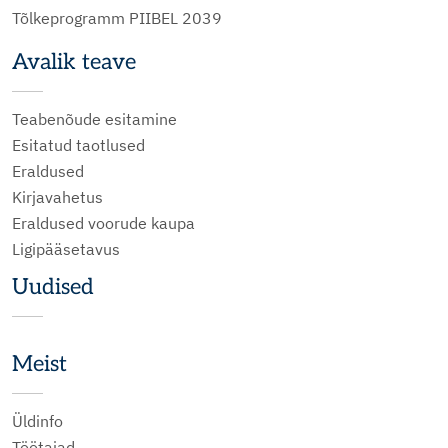
Tõlkeprogramm PIIBEL 2039
Avalik teave
Teabenõude esitamine
Esitatud taotlused
Eraldused
Kirjavahetus
Eraldused voorude kaupa
Ligipääsetavus
Uudised
Meist
Üldinfo
Töötajad