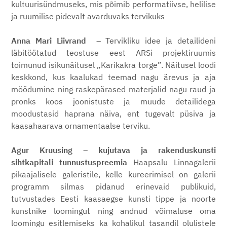
kultuurisündmuseks, mis põimib performatiivse, helilise
ja ruumilise pidevalt avarduvaks tervikuks
Anna Mari Liivrand
– Tervikliku idee ja detailideni
läbitöötatud teostuse eest ARSi projektiruumis
toimunud isikunäitusel „Karikakra torge”. Näitusel loodi
keskkond, kus kaalukad teemad nagu ärevus ja aja
möödumine ning raskepärased materjalid nagu raud ja
pronks koos joonistuste ja muude detailidega
moodustasid haprana näiva, ent tugevalt püsiva ja
kaasahaarava ornamentaalse terviku.
Agur Kruusing
–
kujutava ja rakenduskunsti
sihtkapitali tunnustuspreemia
Haapsalu Linnagalerii
pikaajalisele galeristile, kelle kureerimisel on galerii
programm silmas pidanud erinevaid publikuid,
tutvustades Eesti kaasaegse kunsti tippe ja noorte
kunstnike loomingut ning andnud võimaluse oma
loomingu esitlemiseks ka kohalikul tasandil olulistele