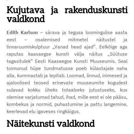
Kujutava ja rakenduskunsti
valdkond
Edith Karlson
– särava ja tegusa loomingulise aasta
eest – osalemised mitmetel näitustel ja
linnaruumiskulptuur „Vanad head ajad”. Eelkõige aga
raputas kaasaegse kunsti välja näitus „Süütuse
tagasitulek” Eesti Kaasaegse Kunsti Muuseumis. Seal
toimunud hüpe tundmatusse poeb külastajale naha
alla, kummastab ja lepitab. Loomad, linnud, inimesed ja
ajaloolised teosed erinevate muuseumite kogudest
sulavad kokku üheks totaalseks jutustuseks, kus
olemise varjatumad tahud, ihad, mille eest ei ole pääsu,
kombekus ja normid, puhastumine ja pattu langemine,
keerlevad elu igaveses ringkäigus.
Näitekunsti valdkond