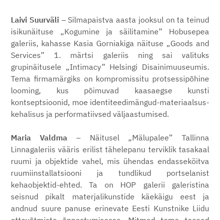
Laivi Suurväli
–
Silmapaistva aasta jooksul on ta teinud
isikunäituse „Kogumine ja säilitamine” Hobusepea
galeriis, kahasse Kasia Gorniakiga näituse „Goods and
Services” 1. märtsi galeriis ning sai valituks
grupinäitusele „Intimacy” Helsingi Disainimuuseumis.
Tema firmamärgiks on kompromissitu protsessipõhine
looming, kus põimuvad kaasaegse kunsti
kontseptsioonid, moe identiteedimängud-materiaalsus-
kehalisus ja performatiivsed väljaastumised.
Maria Valdma
– Näitusel „Mälupalee” Tallinna
Linnagaleriis vääris erilist tähelepanu terviklik tasakaal
ruumi ja objektide vahel, mis ühendas endasseköitva
ruumiinstallatsiooni ja tundlikud portselanist
kehaobjektid-ehted. Ta on HOP galerii galeristina
seisnud pikalt materjalikunstide käekäigu eest ja
andnud suure panuse erinevate Eesti Kunstnike Liidu