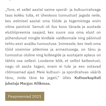
„Tore, et sellel aastal saime spordi- ja kultuurirahvaga
taas kokku tulla, et üheskoos tunnustust jagada neile,
kes eelmisel aastal oma tööde ja tegemistega enim
silma paistsid. Samuti oli ilus koos tänada ja austada
elutööpreemia saajaid, kes suure osa oma elust on
pühendunud mingile kindlale valdkonnale ning pälvinud
tehtu eest avaliku tunnustuse. Inimesele, kes teeb oma
tööd sisemise põlemise ja armastusega, on tänu ja
tunnustus oluline ning kolleegide ja austajate aplaus on
tähtis osa sellest. Loodame kõik, et sellist katkestust,
nagu oli aasta tagasi, enam ei tule ja ees ootavad
rõõmsamad ajad. Meie kultuuri- ja spordirahvas väärib
tänu, mida täna ka jagati,“ ütles
Kultuurkapitali
juhataja Margus Allikmaa.
Peapreemiad 2021