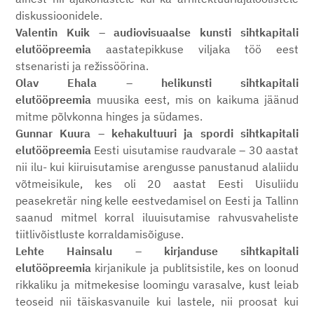
diskussioonidele.
Valentin Kuik
–
audiovisuaalse kunsti sihtkapitali
elutööpreemia
aastatepikkuse viljaka töö eest
stsenaristi ja režissöörina.
Olav Ehala
–
helikunsti sihtkapitali
elutööpreemia
muusika eest, mis on kaikuma jäänud
mitme põlvkonna hinges ja südames.
Gunnar Kuura
–
kehakultuuri ja spordi sihtkapitali
elutööpreemia
Eesti uisutamise raudvarale – 30 aastat
nii ilu- kui kiiruisutamise arengusse panustanud alaliidu
võtmeisikule, kes oli 20 aastat Eesti Uisuliidu
peasekretär ning kelle eestvedamisel on Eesti ja Tallinn
saanud mitmel korral iluuisutamise rahvusvaheliste
tiitlivõistluste korraldamisõiguse.
Lehte Hainsalu
–
kirjanduse sihtkapitali
elutööpreemia
kirjanikule ja publitsistile, kes on loonud
rikkaliku ja mitmekesise loomingu varasalve, kust leiab
teoseid nii täiskasvanuile kui lastele, nii proosat kui