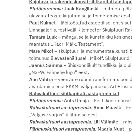
Kujutava ja rakenduskunsti sihtkapitali aasta
Elutööpreemia:
Jaak Kangilaski
– mitmete põlvk
ülevaateteoste kirjutamise ja toimetamise eest
Paul Kuimet
– läbitöötatud esteetilise, ent sis
Linnagaleriis, festivalil Kilomeeter Skulptuuri 
Tamara Luuk
– mängulise ja kunstnikku keskmess
raamatus „Kadri Mälk. Testament“.
Mare Mikof
– skulptuuri ja monumentaalkunsti ž
toimunud ülevaatenäitusel „Mikoff. Skulptuurid“
Jaanus Samma
– ühiskondlikult tundlikku ja ol
„NSFW. Esimehe lugu“ eest.
Anu Vahtra
– veenvate ruumitransformatsioonide 
avardamise eest EKKMi väljapanekus Art Brussel
Rahvakultuuri sihtkapitali aastapreemiad
Elutööpreemia:
Ants Üleoja
– Eesti koorimuusik
Rahvakultuuri aastapreemia:
Anne Maasik
– Ee
„Valguse varjus“ üllitamise eest.
Rahvakultuuri aastapreemia:
Lili Välimäe
– rah
Pärimuskultuuri aastapreemia
:
Maarja Nuut –
p