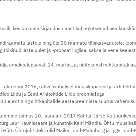
klassik, kes on meie kirjandusmaastikul tegutsenud pea kuusk
endiraamatu lastele ning üle 30 raamatu täiskasvanutele, loo
g tõlkinud lasteluulet ja -proosat inglise, saksa ja vene keele
lja emakeelepäeval, 14. märtsil, ja näitekunsti sihtkapitali a
 1. oktoobril 2016, rahvusvahelisel muusikapäeval ja arhitektu
ktide Liidu ja Eesti Arhitektide Liidu preemiatega.
7000 eurot ning sihtkapitalide aastapreemiate suurus vahemi
andmine toimus 20. jaanuaril 2017 Kohtla-Järve Kultuurikeskuse
rg Laur Kaunissaare ja kunstnik Kairi Mändla. Õhtu muusikalis
nri Hütt. Õhtujuhtideks olid Maike Lond-Malmborg ja Iggy Lond