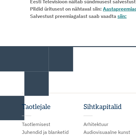
Eesti Televisioon näitab sündmusest salvestust
Pildid üritusest on nähtaval siin:
Aastapreemia
Salvestust preemiagalast saab vaadta
siin:
Taotlejale
Sihtkapitalid
Taotlemisest
Arhitektuur
Juhendid ja blanketid
Audiovisuaalne kunst