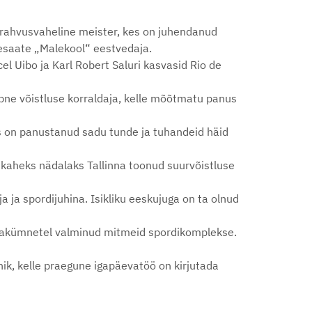
 rahvusvaheline meister, kes on juhendanud
elesaate „Malekool“ eestvedaja.
el Uibo ja Karl Robert Saluri kasvasid Rio de
äpne võistluse korraldaja, kelle mõõtmatu panus
es on panustanud sadu tunde ja tuhandeid häid
 kaheks nädalaks Tallinna toonud suurvõistluse
ja ja spordijuhina. Isikliku eeskujuga on ta olnud
astakümnetel valminud mitmeid spordikomplekse.
ik, kelle praegune igapäevatöö on kirjutada