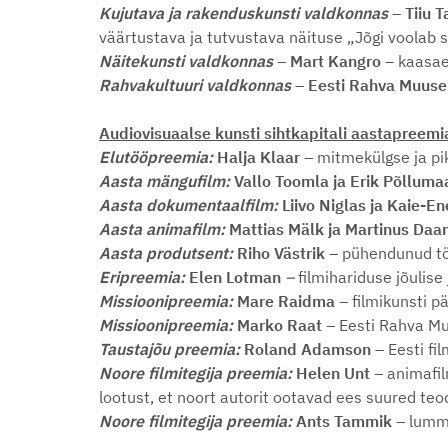
Kujutava ja rakenduskunsti valdkonnas
– Tiiu T
väärtustava ja tutvustava näituse „Jõgi voolab si
Näitekunsti valdkonnas
– Mart Kangro –
kaasae
Rahvakultuuri valdkonnas
– Eesti Rahva Muuseu
Audiovisuaalse kunsti sihtkapitali aastapreemi
Elutööpreemia:
Halja Klaar –
mitmekülgse ja pi
Aasta mängufilm:
Vallo Toomla ja Erik Põlluma
Aasta dokumentaalfilm:
Liivo Niglas ja Kaie-E
Aasta animafilm:
Mattias Mälk ja Martinus Daa
Aasta produtsent:
Riho Västrik –
pühendunud tö
Eripreemia:
Elen Lotman
–
filmihariduse jõulis
Missioonipreemia:
Mare Raidma
– filmikunsti p
Missioonipreemia:
Marko Raat
– Eesti Rahva Mu
Taustajõu preemia:
Roland Adamson
– Eesti fi
Noore filmitegija preemia:
Helen Unt
– animafil
lootust, et noort autorit ootavad ees suured teo
Noore filmitegija preemia:
Ants Tammik
– lumm