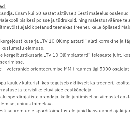
iad
kandja. Enam kui 60 aastat aktiivselt Eesti maleelus osalenud
Malekooli pisikesi poisse ja tüdrukuid, ning mälestusväärse t
itmevõistlejaid õpetanud teenekas treener, kelle õpilased Maic
kergejõustikusarja „TV 10 Olümpiastarti“ alati korrektne ja t
ele kustumatu elamuse.
e kergejõustikusarja „TV 10 Olümpiastarti“ telesaate juht, k
iseerimisse.
e
– veteranide orienteerumise MM-i raames ligi 5000 osalejat
u kuuluv kulturist, kes tegutseb aktiivselt ka treeneri, koolita
rastuse ja tervislike eluviiside eestkõneleja.
alu spordirajatiste arendaja, kelle juhtimisel on viimastel a
lemise, uhiuus taimelava.
sti suurematele sporditoimetustele juhid kasvatanud ajakirjan