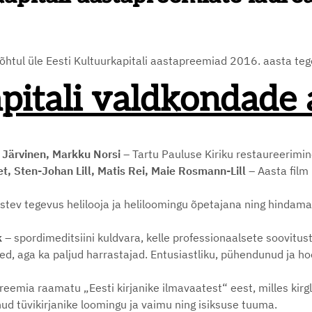
 õhtul üle Eesti Kultuurkapitali aastapreemiad 2016. aasta te
apitali valdkondade
 Järvinen, Markku
Norsi –
Tartu Pauluse Kiriku restaureerimin
t, Sten-Johan Lill, Matis Rei, Maie Rosmann-Lill
– Aasta film
istev tegevus helilooja ja heliloomingu õpetajana ning hindama
k –
spordimeditsiini kuldvara, kelle professionaalsete soovitu
sed, aga ka paljud harrastajad. Entusiastliku, pühendunud ja h
eemia raamatu „Eesti kirjanike ilmavaatest“ eest, milles kirgli
ud tüvikirjanike loomingu ja vaimu ning isiksuse tuuma.