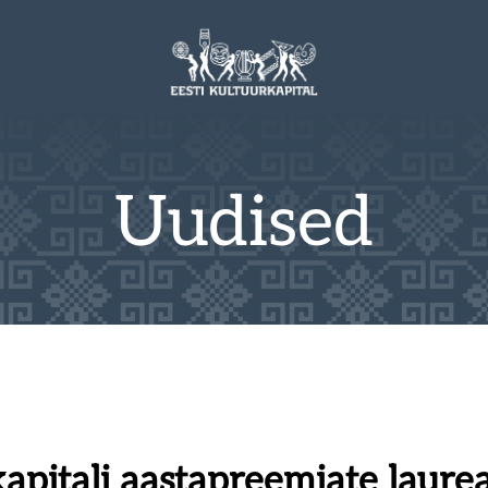
Uudised
kapitali aastapreemiate laure