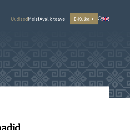
Uudised
Meist
Avalik teave
E-Kulka
aadid