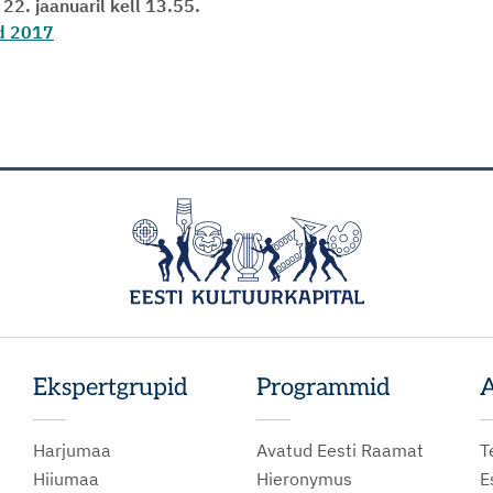
22. jaanuaril kell 13.55.
d 2017
Ekspertgrupid
Programmid
A
Harjumaa
Avatud Eesti Raamat
T
Hiiumaa
Hieronymus
E