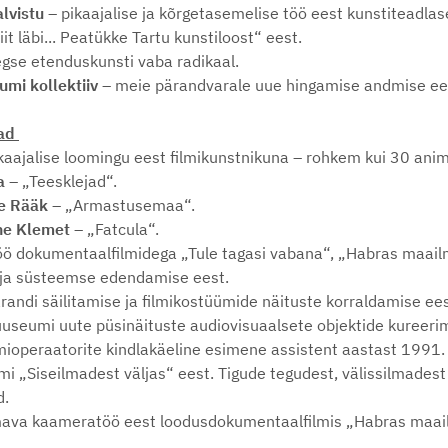
alvistu –
pikaajalise ja kõrgetasemelise töö eest kunstiteadlas
it läbi... Peatükke Tartu kunstiloost“ eest.
gse etenduskunsti vaba radikaal.
mi kollektiiv –
meie pärandvarale uue hingamise andmise ee
ad
kaajalise loomingu eest filmikunstnikuna
–
rohkem kui 30 anim
a
– „Teesklejad“.
ne Rääk –
„Armastusemaa“.
ne
Klemet
–
„Fatcula“.
ö dokumentaalfilmidega „Tule tagasi vabana“, „Habras maailm
e ja süsteemse edendamise eest.
ärandi säilitamise ja filmikostüümide näituste korraldamise ees
useumi uute püsinäituste audiovisuaalsete objektide kureerim
lmioperaatorite kindlakäeline esimene assistent aastast 1991.
mi „Siseilmadest väljas“ eest. Tigude tegudest, välissilmadest
d.
ava kaameratöö eest loodusdokumentaalfilmis „Habras maai