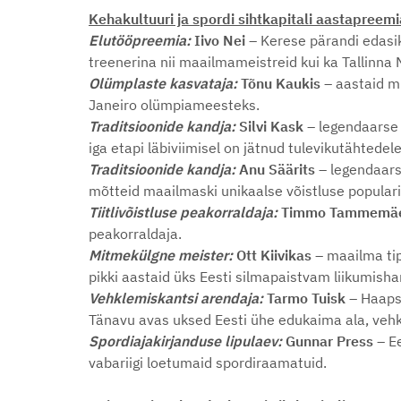
Kehakultuuri ja spordi sihtkapitali aastapreem
Elutööpreemia:
Iivo Nei
– Kerese pärandi edasi
treenerina nii maailmameistreid kui ka Tallinna 
Olümplaste kasvataja:
Tõnu Kaukis
– aastaid m
Janeiro olümpiameesteks.
Traditsioonide kandja:
Silvi Kask
– legendaarse 
iga etapi läbiviimisel on jätnud tulevikutähted
Traditsioonide kandja:
Anu Säärits –
legendaars
mõtteid maailmaski unikaalse võistluse popular
Tiitlivõistluse peakorraldaja:
Timmo Tammemä
peakorraldaja.
Mitmekülgne meister:
Ott Kiivikas
– maailma tipp
pikki aastaid üks Eesti silmapaistvam liikumishar
Vehklemiskantsi arendaja:
Tarmo Tuisk
– Haaps
Tänavu avas uksed Eesti ühe edukaima ala, vehk
Spordiajakirjanduse lipulaev:
Gunnar Press
– Ee
vabariigi loetumaid spordiraamatuid.