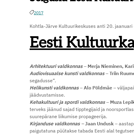
2017
Kohtla-Järve Kultuurikeskuses anti 20. jaanuari
Eesti Kultuurk
Arhitektuuri valdkonnas
– Merja Nieminen, Kari
Audiovisuaalse kunsti valdkonnas
– Triin Ruume
segadusse“.
Helikunsti valdkonnas
– Alo Põldmäe –
väljapa
jäädvustamisse.
Kehakultuuri ja spordi valdkonnas
– Muza Lepi
terveks jäänud sajad tipptegijaid ja noorsportla
suurepärane liikumise propageerija.
Kirjanduse valdkonnas
–
Jaan Undusk –
aastapr
paigutatuna püütakse tabada Eesti alal tegutsen