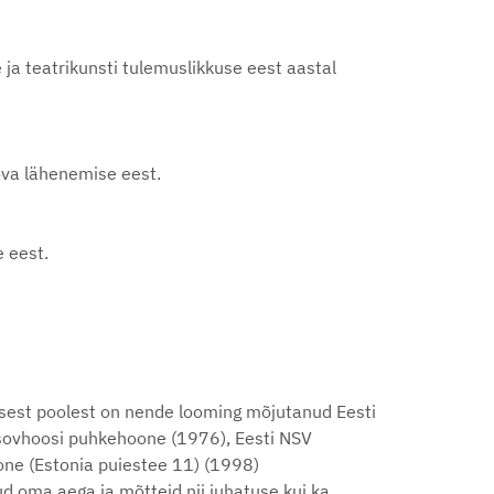
 ja teatrikunsti tulemuslikkuse eest aastal
oova lähenemise eest.
e eest.
isest poolest on nende looming mõjutanud Eesti
na sovhoosi puhkehoone (1976), Eesti NSV
ne (Estonia puiestee 11) (1998)
ud oma aega ja mõtteid nii juhatuse kui ka