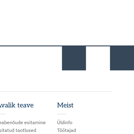
valik teave
Meist
eabenõude esitamine
Üldinfo
sitatud taotlused
Töötajad