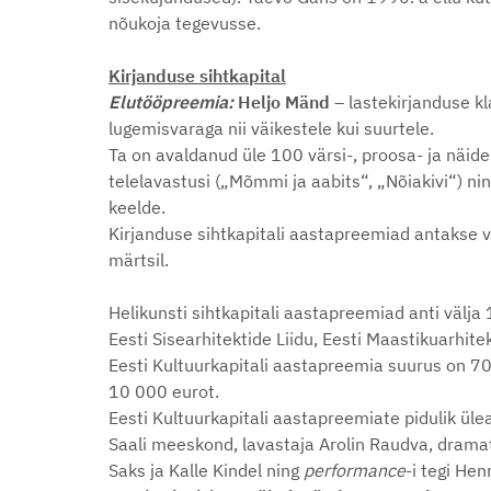
nõukoja tegevusse.
Kirjanduse sihtkapital
Elutööpreemia:
Heljo Mänd
– lastekirjanduse 
lugemisvaraga nii väikestele kui suurtele.
Ta on avaldanud üle 100 värsi-, proosa- ja näid
telelavastusi („Mõmmi ja aabits“, „Nõiakivi“) nin
keelde.
Kirjanduse sihtkapitali aastapreemiad antakse vä
märtsil.
Helikunsti sihtkapitali aastapreemiad anti välja
Eesti Sisearhitektide Liidu, Eesti Maastikuarhite
Eesti Kultuurkapitali aastapreemia suurus on 
10 000 eurot.
Eesti Kultuurkapitali aastapreemiate pidulik üle
Saali meeskond, lavastaja Arolin Raudva, dramatu
Saks ja Kalle Kindel ning
performance
-i tegi He