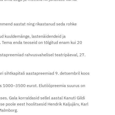
ümmend aastat ning rikastanud seda rohke
nud kuuldemänge, lastenäidendeid ja
st. Tema enda teoseid on tõlgitud enam kui 20
astapreemiad rahvusvahelisel teatripäeval, 27.
uri sihtkapitali aastapreemiad 9. detsembril koos
kus 1000–3500 eurot. Elutööpreemia suurus on
s. Gala korraldasid sellel aastal Kanuti Gildi
e poole eest hoolitsesid Hendrik Kaljujärv, Karl
-Malmborg.