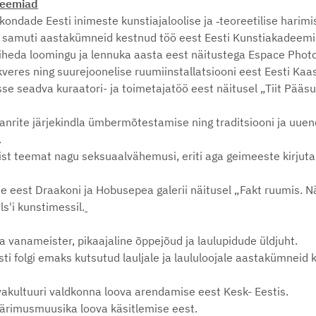
preemiad
ondade Eesti inimeste kunstiajaloolise ja ‑teoreetilise harimis
, samuti aastakümneid kestnud töö eest Eesti Kunstiakadeemia 
utiheda loomingu ja lennuka aasta eest näitustega Espace Photo
Rakveres ning suurejoonelise ruumiinstallatsiooni eest Eesti K
e seadva kuraatori- ja toimetajatöö eest näitusel „Tiit Pääsuk
anrite järjekindla ümbermõtestamise ning traditsiooni ja uuen
.
ulist teemat nagu seksuaalvähemusi, eriti aga geimeeste kirjut
eest Draakoni ja Hobusepea galerii näitusel „Fakt ruumis. Näi
s'i kunstimessil.
a vanameister, pikaajaline õppejõud ja laulupidude üldjuht.
sti folgi emaks kutsutud lauljale ja laululoojale aastakümneid 
vakultuuri valdkonna loova arendamise eest Kesk- Eestis.
ärimusmuusika loova käsitlemise eest.