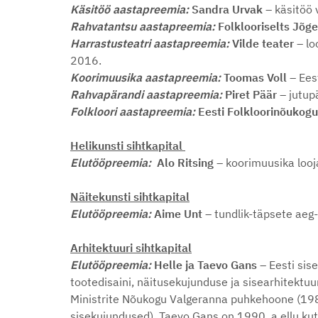
Käsitöö aastapreemia:
Sandra Urvak
– käsitöö
Rahvatantsu aastapreemia:
Folklooriselts Jõg
Harrastusteatri aastapreemia:
Vilde teater
– lo
2016.
Koorimuusika aastapreemia:
Toomas Voll
– Ees
Rahvapärandi aastapreemia:
Piret Päär
– jutup
Folkloori aastapreemia:
Eesti Folkloorinõukog
Helikunsti sihtkapital
Elutööpreemia:
Alo Ritsing
– koorimuusika looj
Näitekunsti sihtkapital
Elutööpreemia:
Aime Unt
– tundlik-täpsete aeg
Arhitektuuri sihtkapital
Elutööpreemia:
Helle ja Taevo Gans
– Eesti si
tootedisaini, näitusekujunduse ja sisearhitektuu
Ministrite Nõukogu Valgeranna puhkehoone (19
sisekujundused). Taevo Gans on 1990. a ellu kuts