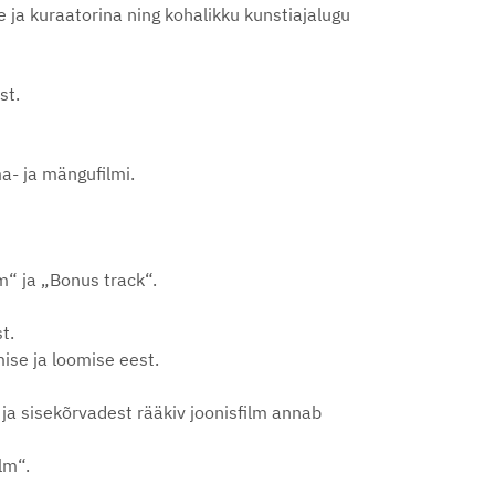
e ja kuraatorina ning kohalikku kunstiajalugu
st.
a- ja mängufilmi.
“ ja „Bonus track“.
t.
ise ja loomise eest.
 ja sisekõrvadest rääkiv joonisfilm annab
lm“.