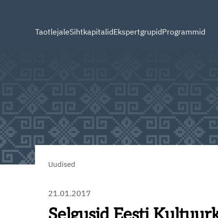
Taotlejale
Sihtkapitalid
Ekspertgrupid
Programmid
Uudised
21.01.2017
Selgusid Eesti Kultuur