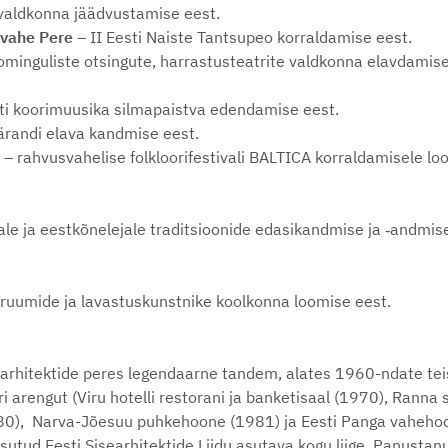
 valdkonna jäädvustamise eest.
evahe Pere
– II Eesti Naiste Tantsupeo korraldamise eest.
ominguliste otsingute, harrastusteatrite valdkonna elavdamise
ti koorimuusika silmapaistva edendamise eest.
ärandi elava kandmise eest.
u
– rahvusvahelise folkloorifestivali BALTICA korraldamisele l
ale ja eestkõnelejale traditsioonide edasikandmise ja ‑andmis
-ruumide ja lavastuskunstnike koolkonna loomise eest.
searhitektide peres legendaarne tandem, alates 1960-ndate te
ri arengut (Viru hotelli restorani ja banketisaal (1970), Ran
80), Narva-Jõesuu puhkehoone (1981) ja Eesti Panga vahehoo
utud Eesti Sisearhitektide Liidu asutava kogu liige. Panustan