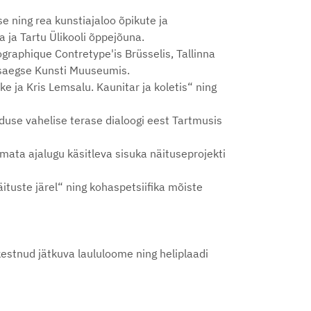
e ning rea kunstiajaloo õpikute ja
ja Tartu Ülikooli õppejõuna.
graphique Contretype'is Brüsselis, Tallinna
aasaegse Kunsti Muuseumis.
e ja Kris Lemsalu. Kaunitar ja koletis“ ning
duse vahelise terase dialoogi eest Tartmusis
amata ajalugu käsitleva sisuka näituseprojekti
tuste järel“ ning kohaspetsiifika mõiste
kestnud jätkuva laululoome ning heliplaadi