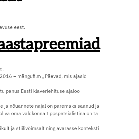
gevuse eest.
 aastapreemiad
e.
 2016 – mängufilm „Päevad, mis ajasid
tu panus Eesti klaveriehituse ajaloo
ste ja nõuannete najal on paremaks saanud ja
ooliva oma valdkonna tippspetsialistina on ta
kult ja stiilivõimsalt ning avarasse konteksti