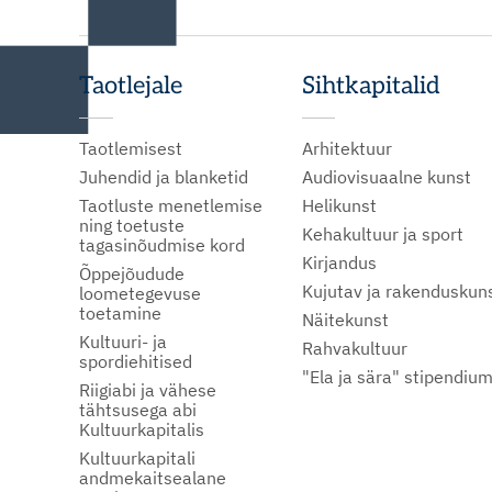
Taotlejale
Sihtkapitalid
Taotlemisest
Arhitektuur
Juhendid ja blanketid
Audiovisuaalne kunst
Taotluste menetlemise
Helikunst
ning toetuste
Kehakultuur ja sport
tagasinõudmise kord
Kirjandus
Õppejõudude
Kujutav ja rakenduskun
loometegevuse
toetamine
Näitekunst
Kultuuri- ja
Rahvakultuur
spordiehitised
"Ela ja sära" stipendiu
Riigiabi ja vähese
tähtsusega abi
Kultuurkapitalis
Kultuurkapitali
andmekaitsealane