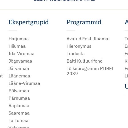
Ekspertgrupid
Programmid
A
Harjumaa
Avatud Eesti Raamat
T
Hiiumaa
Hieronymus
E
Ida-Virumaa
Traducta
E
Jõgevamaa
Balti Kultuurifond
K
Järvamaa
Tõlkeprogramm PIIBEL
E
2039
st
Läänemaa
L
Lääne-Virumaa
U
Põlvamaa
m
Pärnumaa
Raplamaa
Saaremaa
Tartumaa
Valgamaa