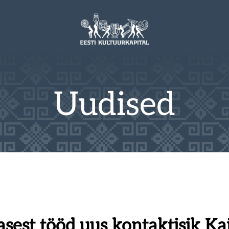
Uudised
sest tööd uus kontaktisik Ka