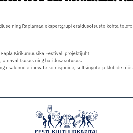
ndluse ning Raplamaa ekspertgrupi eraldusotsuste kohta telefo
Rapla Kirikumuusika Festivali projektijuht.
s, omavalitsuses ning haridusasutuses.
ng osalenud erinevate komisjonide, seltsingute ja klubide töös