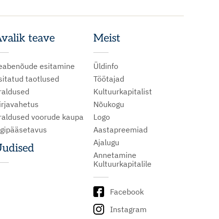
valik teave
Meist
eabenõude esitamine
Üldinfo
sitatud taotlused
Töötajad
raldused
Kultuurkapitalist
irjavahetus
Nõukogu
raldused voorude kaupa
Logo
igipääsetavus
Aastapreemiad
Ajalugu
udised
Annetamine
Kultuurkapitalile
Facebook
Instagram