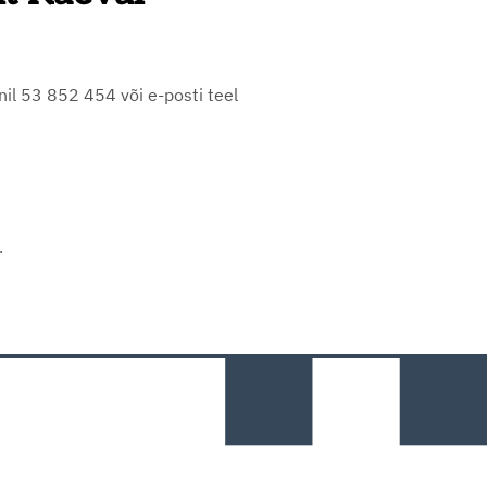
nil 53 852 454 või e-posti teel
.