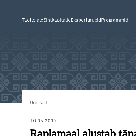
Taotlejale
Sihtkapitalid
Ekspertgrupid
Programmid
Uudised
10.05.2017
Raplamaal alustab täna