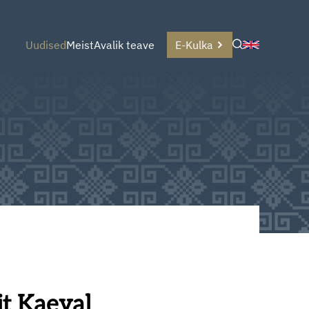
Uudised
Meist
Avalik teave
E-Kulka
it Kaeval