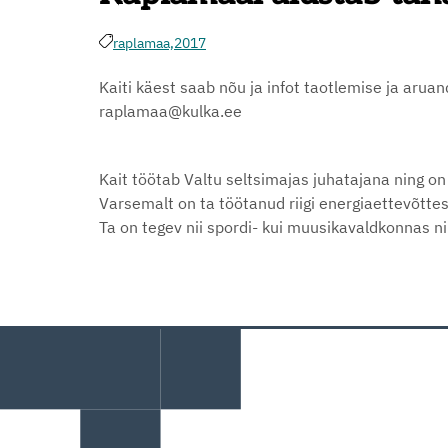
raplamaa,
2017
Kaiti käest saab nõu ja infot taotlemise ja arua
raplamaa@kulka.ee
Kait töötab Valtu seltsimajas juhatajana ning on 
Varsemalt on ta töötanud riigi energiaettevõtte
Ta on tegev nii spordi- kui muusikavaldkonnas ni