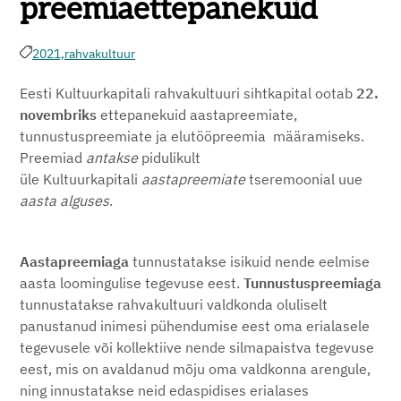
preemiaettepanekuid
2021,
rahvakultuur
Eesti Kultuurkapitali rahvakultuuri sihtkapital ootab
22.
novembriks
ettepanekuid aastapreemiate,
tunnustuspreemiate ja elutööpreemia määramiseks.
Preemiad
antakse
pidulikult
üle Kultuurkapitali
aastapreemiate
tseremoonial uue
aasta alguses
.
Aastapreemiaga
tunnustatakse isikuid nende eelmise
aasta loomingulise tegevuse eest.
Tunnustuspreemiaga
tunnustatakse rahvakultuuri valdkonda oluliselt
panustanud inimesi pühendumise eest oma erialasele
tegevusele või kollektiive nende silmapaistva tegevuse
eest, mis on avaldanud mõju oma valdkonna arengule,
ning innustatakse neid edaspidises erialases