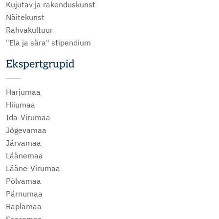
Kujutav ja rakenduskunst
Näitekunst
Rahvakultuur
"Ela ja sära" stipendium
Ekspertgrupid
Harjumaa
Hiiumaa
Ida-Virumaa
Jõgevamaa
Järvamaa
Läänemaa
Lääne-Virumaa
Põlvamaa
Pärnumaa
Raplamaa