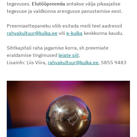
tegevuses.
Elutööpreemia
antakse välja pikaajalise
tegevuse ja valdkonna arengusse panustamise eest.
Preemiaettepaneku võib esitada meili teel aadressil
rahvakultuur@kulka.ee
või
e-kulka
keskkonna kaudu.
Sihtkapitali raha jagamise korra, sh preemiate
eraldamise tingimused
leiate siit
.
Lisainfo: Liis Viira,
rahvakultuur@kulka.ee
, 5855 9483