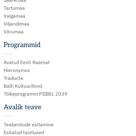
Saaremaa
Tartumaa
Valgamaa
Viljandimaa
Võrumaa
Programmid
Avatud Eesti Raamat
Hieronymus
Traducta
Balti Kultuurifond
Tõlkeprogramm PIIBEL 2039
Avalik teave
Teabenõude esitamine
Esitatud taotlused