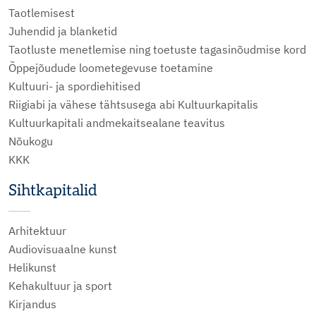
Taotlemisest
Juhendid ja blanketid
Taotluste menetlemise ning toetuste tagasinõudmise kord
Õppejõudude loometegevuse toetamine
Kultuuri- ja spordiehitised
Riigiabi ja vähese tähtsusega abi Kultuurkapitalis
Kultuurkapitali andmekaitsealane teavitus
Nõukogu
KKK
Sihtkapitalid
Arhitektuur
Audiovisuaalne kunst
Helikunst
Kehakultuur ja sport
Kirjandus