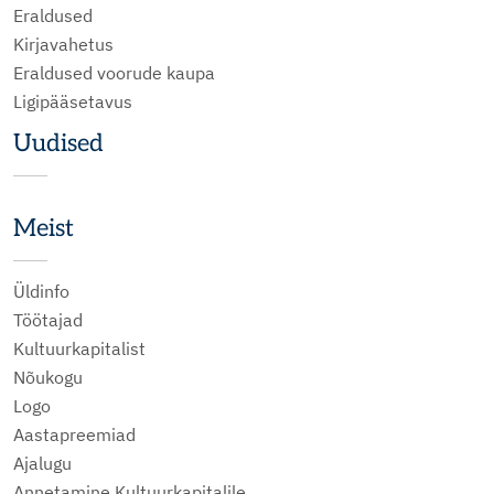
Eraldused
Kirjavahetus
Eraldused voorude kaupa
Ligipääsetavus
Uudised
Meist
Üldinfo
Töötajad
Kultuurkapitalist
Nõukogu
Logo
Aastapreemiad
Ajalugu
Annetamine Kultuurkapitalile