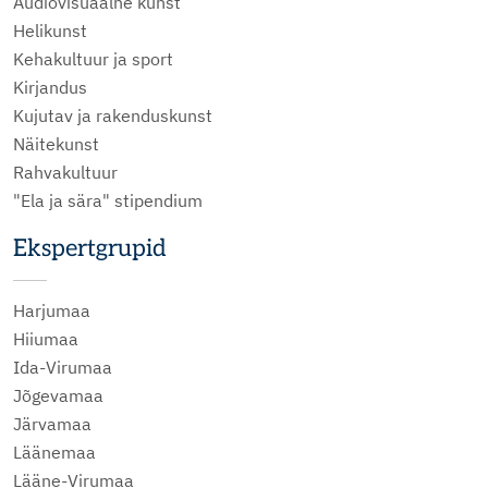
Audiovisuaalne kunst
Helikunst
Kehakultuur ja sport
Kirjandus
Kujutav ja rakenduskunst
Näitekunst
Rahvakultuur
"Ela ja sära" stipendium
Ekspertgrupid
Harjumaa
Hiiumaa
Ida-Virumaa
Jõgevamaa
Järvamaa
Läänemaa
Lääne-Virumaa