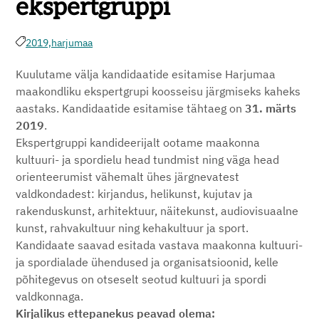
ekspertgruppi
2019,
harjumaa
Kuulutame välja kandidaatide esitamise Harjumaa
maakondliku ekspertgrupi koosseisu järgmiseks kaheks
aastaks. Kandidaatide esitamise tähtaeg on
31. märts
2019
.
Ekspertgruppi kandideerijalt ootame maakonna
kultuuri- ja spordielu head tundmist ning väga head
orienteerumist vähemalt ühes järgnevatest
valdkondadest: kirjandus, helikunst, kujutav ja
rakenduskunst, arhitektuur, näitekunst, audiovisuaalne
kunst, rahvakultuur ning kehakultuur ja sport.
Kandidaate saavad esitada vastava maakonna kultuuri-
ja spordialade ühendused ja organisatsioonid, kelle
põhitegevus on otseselt seotud kultuuri ja spordi
valdkonnaga.
Kirjalikus ettepanekus peavad olema: