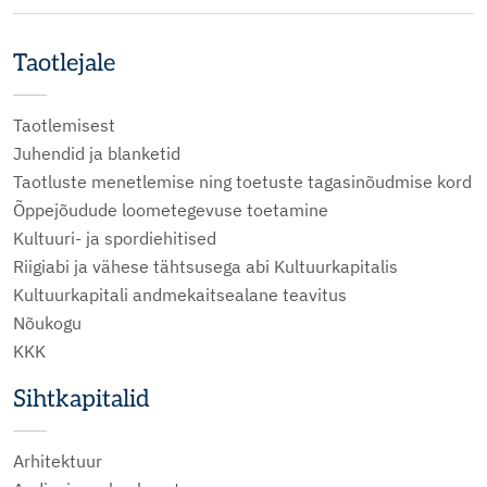
Taotlejale
Taotlemisest
Juhendid ja blanketid
Taotluste menetlemise ning toetuste tagasinõudmise kord
Õppejõudude loometegevuse toetamine
Kultuuri- ja spordiehitised
Riigiabi ja vähese tähtsusega abi Kultuurkapitalis
Kultuurkapitali andmekaitsealane teavitus
Nõukogu
KKK
Sihtkapitalid
Arhitektuur