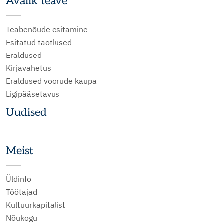
Avalik teave
Teabenõude esitamine
Esitatud taotlused
Eraldused
Kirjavahetus
Eraldused voorude kaupa
Ligipääsetavus
Uudised
Meist
Üldinfo
Töötajad
Kultuurkapitalist
Nõukogu