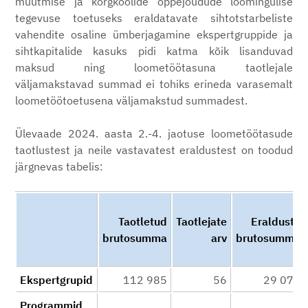
muutmise ja kõrgkoolide õppejõudude loomingulise
tegevuse toetuseks eraldatavate sihtotstarbeliste
vahendite osaline ümberjagamine ekspertgruppide ja
sihtkapitalide kasuks pidi katma kõik lisanduvad
maksud ning loometöötasuna taotlejale
väljamakstavad summad ei tohiks erineda varasemalt
loometöötoetusena väljamakstud summadest.
Ülevaade 2024. aasta 2.-4. jaotuse loometöötasude
taotlustest ja neile vastavatest eraldustest on toodud
järgnevas tabelis:
Taotletud
Taotlejate
Eralduste
brutosumma
arv
brutosumma
Ekspertgrupid
112 985
56
29 073
Programmid