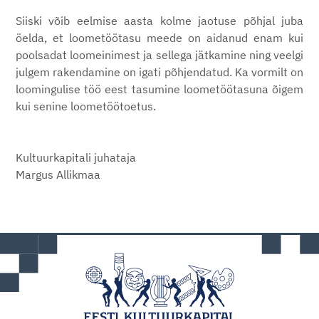
Siiski võib eelmise aasta kolme jaotuse põhjal juba
öelda, et loometöötasu meede on aidanud enam kui
poolsadat loomeinimest ja sellega jätkamine ning veelgi
julgem rakendamine on igati põhjendatud. Ka vormilt on
loomingulise töö eest tasumine loometöötasuna õigem
kui senine loometöötoetus.
Kultuurkapitali juhataja
Margus Allikmaa