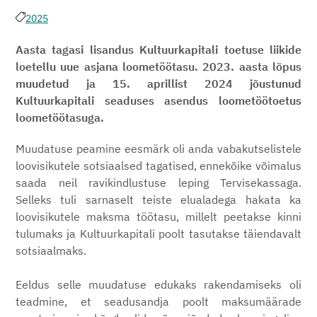
2025
Aasta tagasi lisandus Kultuurkapitali toetuse liikide
loetellu uue asjana loometöötasu. 2023. aasta lõpus
muudetud ja 15. aprillist 2024 jõustunud
Kultuurkapitali seaduses asendus loometöötoetus
loometöötasuga.
Muudatuse peamine eesmärk oli anda vabakutselistele
loovisikutele sotsiaalsed tagatised, ennekõike võimalus
saada neil ravikindlustuse leping Tervisekassaga.
Selleks tuli sarnaselt teiste elualadega hakata ka
loovisikutele maksma töötasu, millelt peetakse kinni
tulumaks ja Kultuurkapitali poolt tasutakse täiendavalt
sotsiaalmaks.
Eeldus selle muudatuse edukaks rakendamiseks oli
teadmine, et seadusandja poolt maksumäärade