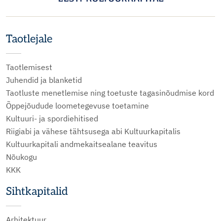
Taotlejale
Taotlemisest
Juhendid ja blanketid
Taotluste menetlemise ning toetuste tagasinõudmise kord
Õppejõudude loometegevuse toetamine
Kultuuri- ja spordiehitised
Riigiabi ja vähese tähtsusega abi Kultuurkapitalis
Kultuurkapitali andmekaitsealane teavitus
Nõukogu
KKK
Sihtkapitalid
Arhitektuur