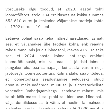
Võrdluseks olgu toodud, et 2023. aastal tehti
loometöötoetustele 384 eraldusotsust kokku summas
653 610 eurot ja keskmine väljamakse taotleja kohta
oli 1702 eurot ja 10 senti.
Eelneva põhjal saab teha mõned järeldused. Esmalt
see, et väljamakse ühe taotleja kohta ehk reaalne
rahasumma, mis jõudis inimeseni, kasvas 41%. Teiseks
see, et 2024. aasta kolme jaotusega eraldati
loometöötasusid, mis ka reaalselt jõudsid inimese
pangakontole, pea samapalju kui aasta varem nelja
jaotusega loometöötoetusi. Kolmandaks saab tõdeda,
et loometöötasu seadustamise eelduseks olnud
arvutus maksumäärade muutuse ja sihtotstarbeliste
vahendite ümberjagamisega lisanduvast rahast, mis
katab kõik maksud, sai praktikas kinnituse. Minemata
väga detailidesse saab väita, et hoolimata maksude
alalaekumisest oli lisanduvat raha ca 600 000 eurot ja