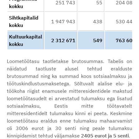
251 743
55
204 084
kokku
Sihtkapitalid
1 947 943
438
530 444
kokku
Kultuurkapital
2 312 671
549
763 601
kokku
Loometöötasu taotletakse brutosummas. Tabelis on
näidatud taotluste alusel tehtud eralduste
brutosummad ning ka summad koos sotsiaalmaksu ja
töötuskindlustusmaksetega. Sõltuvalt alalise elu- ja
töökoha riigist enamusele mitteresidentidele makstud
loometöötasudelt ei arvestatud tulumaksu ega lisatud
sotsiaalmaksu, Eestis mitte töötavatelt
mitteresidentidelt tulumaksu kinni ei peeta. Keskmine
loometöötasu eraldus enne tulumaksu mahaarvamist
oli 3006 eurot ja 30 senti ning peale tulumaksu
kinnipidamist tehtud väljamakse
2405 eurot ja 5 senti
.