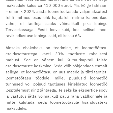
maksudele kulus ca 410 000 eurot. Mis kõige tähtsam
– enamik 2024. aasta loometöötasude väljamaksetest
tehti mitmes osas ehk hajutatult mitme kalendrikuu
vahel, et taotleja saaks võimalikult pika lepingu
Tervisekassaga. Eesti loovisikuid, kes sellisel moel
ravikindlustuse lepingu said, oli kokku 63
.
Ainsaks ebakohaks on teadmine, et loometöötasu
eraldusotsustega kaeti 33% taotluste rahalisest
mahust. See on vähem kui Kultuurkapitali teiste
eraldusotsuste keskmine. Seda võib põhjendada esmalt
sellega, et loometöötasu on uus meede ja tihti taotleti
loometöötasu töödele, millel puudusid loometöö
tunnused või polnud taotluses kirjeldatud loometöö
lõpptulemust ning tähtaega. Teiseks ka ekspertide soov
ja vastutus jätta võimalikult palju raha valdkonnale ja
mitte kulutada seda loometöötasule lisanduvateks
maksudeks.