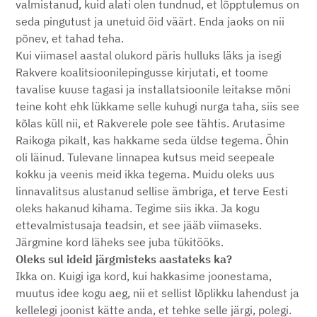
valmistanud, kuid alati olen tundnud, et lõpptulemus on
seda pingutust ja unetuid öid väärt. Enda jaoks on nii
põnev, et tahad teha.
Kui viimasel aastal olukord päris hulluks läks ja isegi
Rakvere koalitsioonilepingusse kirjutati, et toome
tavalise kuuse tagasi ja installatsioonile leitakse mõni
teine koht ehk lükkame selle kuhugi nurga taha, siis see
kõlas küll nii, et Rakverele pole see tähtis. Arutasime
Raikoga pikalt, kas hakkame seda üldse tegema. Õhin
oli läinud. Tulevane linnapea kutsus meid seepeale
kokku ja veenis meid ikka tegema. Muidu oleks uus
linnavalitsus alustanud sellise ämbriga, et terve Eesti
oleks hakanud kihama. Tegime siis ikka. Ja kogu
ettevalmistusaja teadsin, et see jääb viimaseks.
Järgmine kord läheks see juba tükitööks.
Oleks sul ideid järgmisteks aastateks ka?
Ikka on. Kuigi iga kord, kui hakkasime joonestama,
muutus idee kogu aeg, nii et sellist lõplikku lahendust ja
kellelegi joonist kätte anda, et tehke selle järgi, polegi.