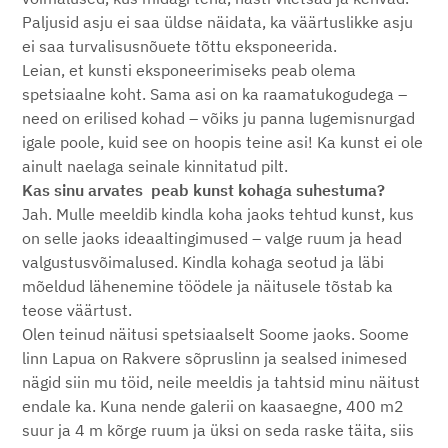
Paljusid asju ei saa üldse näidata, ka väärtuslikke asju
ei saa turvalisusnõuete tõttu eksponeerida.
Leian, et kunsti eksponeerimiseks peab olema
spetsiaalne koht. Sama asi on ka raamatukogudega –
need on erilised kohad – võiks ju panna lugemisnurgad
igale poole, kuid see on hoopis teine asi! Ka kunst ei ole
ainult naelaga seinale kinnitatud pilt.
Kas sinu arvates peab kunst kohaga suhestuma?
Jah. Mulle meeldib kindla koha jaoks tehtud kunst, kus
on selle jaoks ideaaltingimused – valge ruum ja head
valgustusvõimalused. Kindla kohaga seotud ja läbi
mõeldud lähenemine töödele ja näitusele tõstab ka
teose väärtust.
Olen teinud näitusi spetsiaalselt Soome jaoks. Soome
linn Lapua on Rakvere sõpruslinn ja sealsed inimesed
nägid siin mu töid, neile meeldis ja tahtsid minu näitust
endale ka. Kuna nende galerii on kaasaegne, 400 m2
suur ja 4 m kõrge ruum ja üksi on seda raske täita, siis