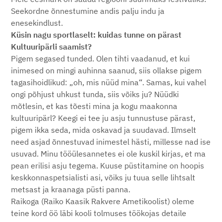
Seekordne õnnestumine andis palju indu ja
enesekindlust.
Küsin nagu sportlaselt: kuidas tunne on pärast
Kultuuripärli saamist?
Pigem segased tunded. Olen tihti vaadanud, et kui
inimesed on mingi auhinna saanud, siis ollakse pigem
tagasihoidlikud: „oh, mis nüüd mina“. Samas, kui vahel
ongi põhjust uhkust tunda, siis võiks ju? Nüüdki
mõtlesin, et kas tõesti mina ja kogu maakonna
kultuuripärl? Keegi ei tee ju asju tunnustuse pärast,
pigem ikka seda, mida oskavad ja suudavad. Ilmselt
need asjad õnnestuvad inimestel hästi, millesse nad ise
usuvad. Minu tööülesannetes ei ole kuskil kirjas, et ma
pean erilisi asju tegema. Kuuse püstitamine on hoopis
keskkonnaspetsialisti asi, võiks ju tuua selle lihtsalt
metsast ja kraanaga püsti panna.
Raikoga (Raiko Kaasik Rakvere Ametikoolist) oleme
teine kord öö läbi kooli tolmuses töökojas detaile