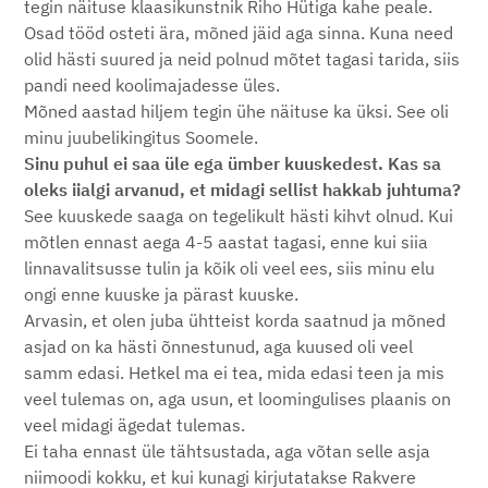
tegin näituse klaasikunstnik Riho Hütiga kahe peale.
Osad tööd osteti ära, mõned jäid aga sinna. Kuna need
olid hästi suured ja neid polnud mõtet tagasi tarida, siis
pandi need koolimajadesse üles.
Mõned aastad hiljem tegin ühe näituse ka üksi. See oli
minu juubelikingitus Soomele.
Sinu puhul ei saa üle ega ümber kuuskedest. Kas sa
oleks iialgi arvanud, et midagi sellist hakkab juhtuma?
See kuuskede saaga on tegelikult hästi kihvt olnud. Kui
mõtlen ennast aega 4-5 aastat tagasi, enne kui siia
linnavalitsusse tulin ja kõik oli veel ees, siis minu elu
ongi enne kuuske ja pärast kuuske.
Arvasin, et olen juba ühtteist korda saatnud ja mõned
asjad on ka hästi õnnestunud, aga kuused oli veel
samm edasi. Hetkel ma ei tea, mida edasi teen ja mis
veel tulemas on, aga usun, et loomingulises plaanis on
veel midagi ägedat tulemas.
Ei taha ennast üle tähtsustada, aga võtan selle asja
niimoodi kokku, et kui kunagi kirjutatakse Rakvere