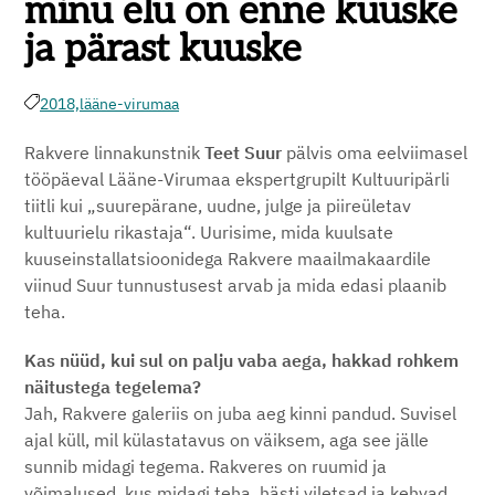
minu elu on enne kuuske
ja pärast kuuske
2018,
lääne-virumaa
Rakvere linnakunstnik
Teet Suur
pälvis oma eelviimasel
tööpäeval Lääne-Virumaa ekspertgrupilt Kultuuripärli
tiitli kui „suurepärane, uudne, julge ja piireületav
kultuurielu rikastaja“. Uurisime, mida kuulsate
kuuseinstallatsioonidega Rakvere maailmakaardile
viinud Suur tunnustusest arvab ja mida edasi plaanib
teha.
Kas nüüd, kui sul on palju vaba aega, hakkad rohkem
näitustega tegelema?
Jah, Rakvere galeriis on juba aeg kinni pandud. Suvisel
ajal küll, mil külastatavus on väiksem, aga see jälle
sunnib midagi tegema. Rakveres on ruumid ja
võimalused, kus midagi teha, hästi viletsad ja kehvad.