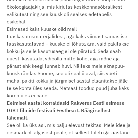
ökoloogiaajakirja, mis kirjutas keskkonnasõbralikest
valikutest ning see kuusk oli sealses edetabelis
esikohal.
Esimesed kaks kuuske olid meil
taaskasutusmaterjalidest, aga kaks viimast samas ise
taaskasutatavad – kuuske ei lõhuta ära, vaid pakitakse
kokku ja selle kasutusaeg ei ole piiratud. Seda saab
uuesti kasutada, võibolla mitte kohe, aga mõne aja
pärast ehk keegi tunneb huvi. Näiteks meie aknapuu-
kuusk rändas Soome, see oli seal üleval, siis võeti
maha, pakiti kokku ja järgmisel aastal plaanitakse jälle
teise kohta üles seada. Metsast toodud puud juba kaks
korda üles ei pane.
Eelmisel aastal korraldasid Rakveres Eesti esimese
LGBT filmide festivali Festheart. Räägi sellest
lähemalt.
See oli ka üks asi, mis palju elevust tekitas. Meie idee ja
eesmärk oli algusest peale, et sellest tuleb iga-aastane