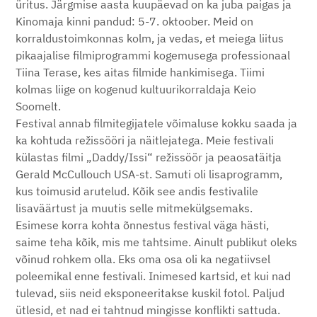
üritus. Järgmise aasta kuupäevad on ka juba paigas ja
Kinomaja kinni pandud: 5-7. oktoober. Meid on
korraldustoimkonnas kolm, ja vedas, et meiega liitus
pikaajalise filmiprogrammi kogemusega professionaal
Tiina Terase, kes aitas filmide hankimisega. Tiimi
kolmas liige on kogenud kultuurikorraldaja Keio
Soomelt.
Festival annab filmitegijatele võimaluse kokku saada ja
ka kohtuda režissööri ja näitlejatega. Meie festivali
külastas filmi „Daddy/Issi“ režissöör ja peaosatäitja
Gerald McCullouch USA-st. Samuti oli lisaprogramm,
kus toimusid arutelud. Kõik see andis festivalile
lisaväärtust ja muutis selle mitmekülgsemaks.
Esimese korra kohta õnnestus festival väga hästi,
saime teha kõik, mis me tahtsime. Ainult publikut oleks
võinud rohkem olla. Eks oma osa oli ka negatiivsel
poleemikal enne festivali. Inimesed kartsid, et kui nad
tulevad, siis neid eksponeeritakse kuskil fotol. Paljud
ütlesid, et nad ei tahtnud mingisse konflikti sattuda.