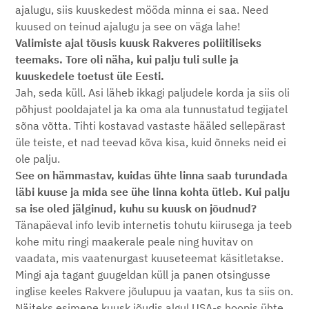
ajalugu, siis kuuskedest mööda minna ei saa. Need
kuused on teinud ajalugu ja see on väga lahe!
Valimiste ajal tõusis kuusk Rakveres poliitiliseks
teemaks. Tore oli näha, kui palju tuli sulle ja
kuuskedele toetust üle Eesti.
Jah, seda küll. Asi läheb ikkagi paljudele korda ja siis oli
põhjust pooldajatel ja ka oma ala tunnustatud tegijatel
sõna võtta. Tihti kostavad vastaste hääled sellepärast
üle teiste, et nad teevad kõva kisa, kuid õnneks neid ei
ole palju.
See on hämmastav, kuidas ühte linna saab turundada
läbi kuuse ja mida see ühe linna kohta ütleb. Kui palju
sa ise oled jälginud, kuhu su kuusk on jõudnud?
Tänapäeval info levib internetis tohutu kiirusega ja teeb
kohe mitu ringi maakerale peale ning huvitav on
vaadata, mis vaatenurgast kuuseteemat käsitletakse.
Mingi aja tagant guugeldan küll ja panen otsingusse
inglise keeles Rakvere jõulupuu ja vaatan, kus ta siis on.
Näiteks esimene kuusk jõudis algul USA-s hoopis ühte