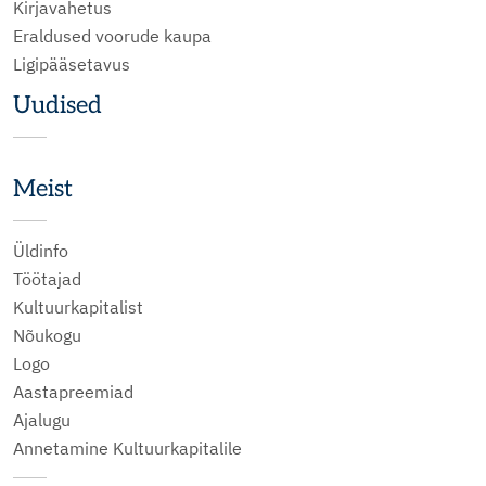
Kirjavahetus
Eraldused voorude kaupa
Ligipääsetavus
Uudised
Meist
Üldinfo
Töötajad
Kultuurkapitalist
Nõukogu
Logo
Aastapreemiad
Ajalugu
Annetamine Kultuurkapitalile