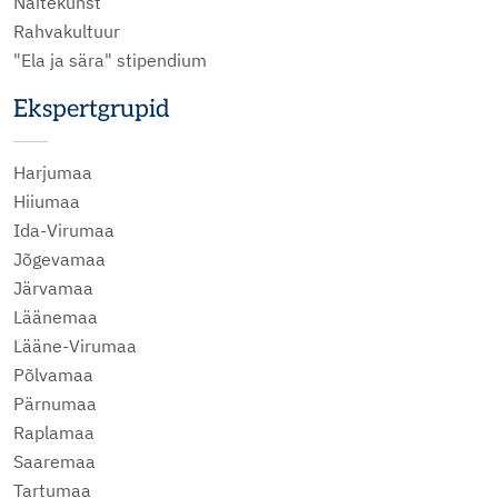
Näitekunst
Rahvakultuur
"Ela ja sära" stipendium
Ekspertgrupid
Harjumaa
Hiiumaa
Ida-Virumaa
Jõgevamaa
Järvamaa
Läänemaa
Lääne-Virumaa
Põlvamaa
Pärnumaa
Raplamaa
Saaremaa
Tartumaa