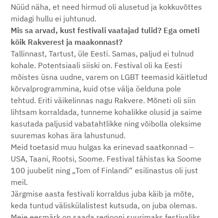
Nüüd näha, et need hirmud oli alusetud ja kokkuvõttes
midagi hullu ei juhtunud.
Mis sa arvad, kust festivali vaatajad tulid? Ega ometi
kõik Rakverest ja maakonnast?
Tallinnast, Tartust, üle Eesti. Samas, paljud ei tulnud
kohale. Potentsiaali siiski on. Festival oli ka Eesti
mõistes üsna uudne, varem on LGBT teemasid käitletud
kõrvalprogrammina, kuid otse välja öelduna pole
tehtud. Eriti väikelinnas nagu Rakvere. Mõneti oli siin
lihtsam korraldada, tunneme kohalikke olusid ja saime
kasutada paljusid vabatahtlikke ning võibolla oleksime
suuremas kohas ära lahustunud.
Meid toetasid muu hulgas ka erinevad saatkonnad –
USA, Taani, Rootsi, Soome. Festival tähistas ka Soome
100 juubelit ning „Tom of Finlandi“ esilinastus oli just
meil.
Järgmise aasta festivali korraldus juba käib ja mõte,
keda tuntud väliskülalistest kutsuda, on juba olemas.
Meie eesmärk on saada regiooni suurimaks festivaliks.