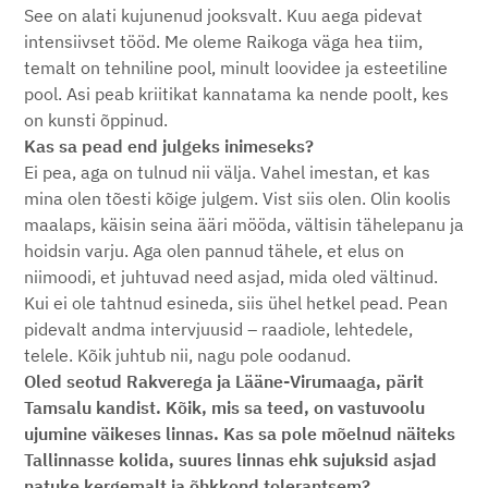
See on alati kujunenud jooksvalt. Kuu aega pidevat
intensiivset tööd. Me oleme Raikoga väga hea tiim,
temalt on tehniline pool, minult loovidee ja esteetiline
pool. Asi peab kriitikat kannatama ka nende poolt, kes
on kunsti õppinud.
Kas sa pead end julgeks inimeseks?
Ei pea, aga on tulnud nii välja. Vahel imestan, et kas
mina olen tõesti kõige julgem. Vist siis olen. Olin koolis
maalaps, käisin seina ääri mööda, vältisin tähelepanu ja
hoidsin varju. Aga olen pannud tähele, et elus on
niimoodi, et juhtuvad need asjad, mida oled vältinud.
Kui ei ole tahtnud esineda, siis ühel hetkel pead. Pean
pidevalt andma intervjuusid – raadiole, lehtedele,
telele. Kõik juhtub nii, nagu pole oodanud.
Oled seotud Rakverega ja Lääne-Virumaaga, pärit
Tamsalu kandist. Kõik, mis sa teed, on vastuvoolu
ujumine väikeses linnas. Kas sa pole mõelnud näiteks
Tallinnasse kolida, suures linnas ehk sujuksid asjad
natuke kergemalt ja õhkkond tolerantsem?