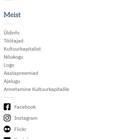
Meist
Üldinfo
Töötajad
Kultuurkapitalist
Nõukogu
Logo
Aastapreemiad
Ajalugu
Annetamine Kultuurkapitalile
Facebook
Instagram
Flickr