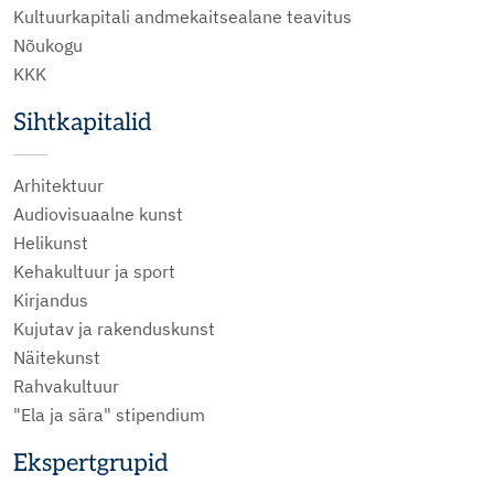
Kultuurkapitali andmekaitsealane teavitus
Nõukogu
KKK
Sihtkapitalid
Arhitektuur
Audiovisuaalne kunst
Helikunst
Kehakultuur ja sport
Kirjandus
Kujutav ja rakenduskunst
Näitekunst
Rahvakultuur
"Ela ja sära" stipendium
Ekspertgrupid