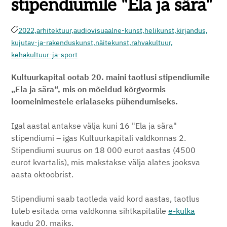
stipendiumile "Ela ja sära"
2022,
arhitektuur,
audiovisuaalne-kunst,
helikunst,
kirjandus,
kujutav-ja-rakenduskunst,
näitekunst,
rahvakultuur,
kehakultuur-ja-sport
Kultuurkapital ootab 20. maini taotlusi stipendiumile
„Ela ja sära“, mis on mõeldud kõrgvormis
loomeinimestele erialaseks pühendumiseks.
Igal aastal antakse välja kuni 16 "Ela ja sära"
stipendiumi – igas Kultuurkapitali valdkonnas 2.
S
tipendiumi suurus on 18 000 eurot aastas (4500
eurot kvartalis), mis makstakse välja alates jooksva
aasta oktoobrist.
Stipendiumi saab taotleda vaid kord aastas, taotlus
tuleb esitada oma valdkonna sihtkapitalile
e-kulka
kaudu 20. maiks.