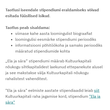
Taotlusi iseendale stipendiumi eraldamiseks võivad
esitada füüsilised isikud
.
Taotlus peab sisaldama:
viimase kahe aasta loomingulist biograafiat
loomingulisi eesmärke stipendiumi perioodiks
informatsiooni põhitöökoha ja samaks perioodiks
määratud stipendiumide kohta
„Ela ja sära“ stipendiumi määrab Kultuurkapitali
nõukogu sihtkapitalidest laekunud ettepanekute alusel
ja see makstakse välja Kultuurkapitali nõukogu
rahalistest vahenditest.
"Ela ja sära" eelmiste aastate stipendiaadid leiab
siit
Kultuurkapitali raha jagamise kord, stipendium
"Ela ja
sära"