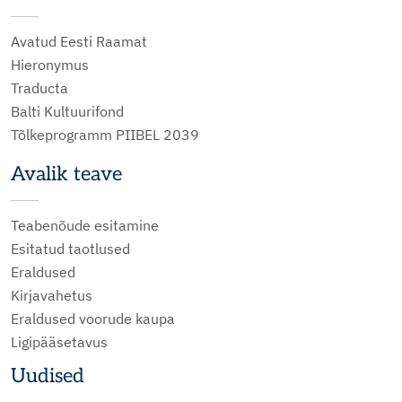
Avatud Eesti Raamat
Hieronymus
Traducta
Balti Kultuurifond
Tõlkeprogramm PIIBEL 2039
Avalik teave
Teabenõude esitamine
Esitatud taotlused
Eraldused
Kirjavahetus
Eraldused voorude kaupa
Ligipääsetavus
Uudised