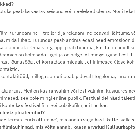
hakkad?
võtuks peab ka vastav seisund või meelelaad olema. Mõni tekst v
Filmi turundamine – treilerid ja reklaam jne peavad lähtuma või
adma, mida lubab. Turundus peab andma edasi need emotsioonid
ka alahinnata. Oma sihtgruppi peab tundma, kas ta on nõudli
emias on kolmsada liiget ja on selge, et mingisuguse Eesti fil
rast lõunasöögi, et korraldada midagigi, et inimesed üldse koh
kontaktid.
 kontaktitööd, millega samuti peab pidevalt tegelema, ilma raha
s algjärgus. Meil on kas rahvafilm või festivalifilm. Kusjuures 
nimesed, see pole mingi eriline publik. Festivalidel näed täiest
 kohta kas festivalifilm või publikufilm, eriti ei loe.
' üleekspluateeritud?
 see termin 'purkisittumine', mis annab väga hästi kätte selle
k filmiauhinnad, mis võita annab, kaasa arvatud Kultuurkapi