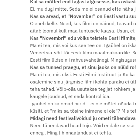
Kui sa mõtled end tagasi algusesse, kas oskasid
Ei, muidugi mitte. Seda me ei osanud ette näha j
Kas sa arvad, et "November" on Eesti vastu su
Oleneb kelle. Need, kes filmi on näinud, teavad n
aitab loomulikult maa tuntusele kaasa. Usun, et 
Kas "Novembri" edu võiks teistele Eesti filmite
Ma ei tea, mis või kus see tee on. Igaühel on ikk
Veneetsia-võit tõi Eesti filmi maailmakaardile. S
Eesti film üldse nii rahvusvahelinegi. Mingisugu
Kas sa tunned praegu, et sinu jaoks on nüüd ro
Ma ei tea, mis uksi. Eesti Filmi Instituut ja Kulk
osalemine sinu järgmise filmi kohta paraku ei ütl
teha tahad. Võib-olla usutakse tegijat rohkem j
kaugele jõudnud, et seda kontrollida.
Igaühel on ka omad piirid – ei ole mõtet nõuda t
küsiti, et "miks sa tõsine inimene ei ole"? Mis te
Midagi need festivalivõidud ju ometi tähendav
Need tähendavad head tuju. Võid endale cv-sse 
ennegi. Mingit hinnaalandust ei tehta.