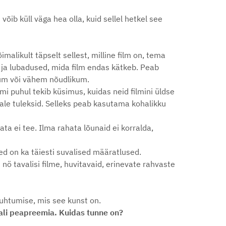
õib küll väga hea olla, kuid sellel hetkel see
malikult täpselt sellest, milline film on, tema
 ja lubadused, mida film endas kätkeb. Peab
kum või vähem nõudlikum.
mi puhul tekib küsimus, kuidas neid filmini üldse
ale tuleksid. Selleks peab kasutama kohalikku
ta ei tee. Ilma rahata lõunaid ei korralda,
need on ka täiesti suvalised määratlused.
i nö tavalisi filme, huvitavaid, erinevate rahvaste
 suhtumise, mis see kunst on.
tali peapreemia. Kuidas tunne on?