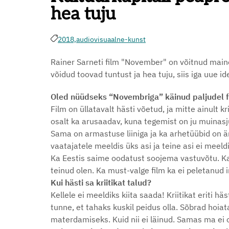
hea tuju
2018,
audiovisuaalne-kunst
Rainer Sarneti film "November" on võitnud maineka
võidud toovad tuntust ja hea tuju, siis iga uue i
Oled nüüdseks “Novembriga” käinud paljudel fes
Film on üllatavalt hästi võetud, ja mitte ainult k
osalt ka arusaadav, kuna tegemist on ju muinas
Sama on armastuse liiniga ja ka arhetüübid on ä
vaatajatele meeldis üks asi ja teine asi ei meel
Ka Eestis saime oodatust soojema vastuvõtu. Ka
teinud olen. Ka must-valge film ka ei peletanud i
Kui hästi sa kriitikat talud?
Kellele ei meeldiks kiita saada! Kriitikat eriti hä
tunne, et tahaks kuskil peidus olla. Sõbrad hoiat
materdamiseks. Kuid nii ei läinud. Samas ma ei o