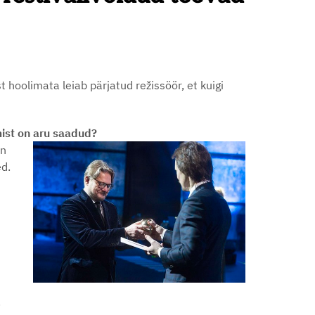
 hoolimata leiab pärjatud režissöör, et kuigi
mist on aru saadud?
on
d.
.