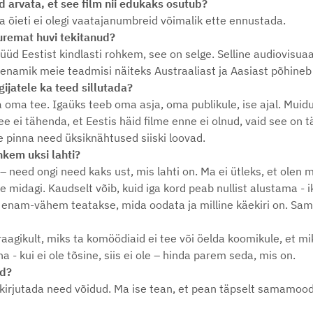
 arvata, et see film nii edukaks osutub?
a õieti ei olegi vaatajanumbreid võimalik ette ennustada.
uremat huvi tekitanud?
üüd Eestist kindlasti rohkem, see on selge. Selline audiovisuaa
enamik meie teadmisi näiteks Austraaliast ja Aasiast põhineb 
gijatele ka teed sillutada?
a oma tee. Igaüks teeb oma asja, oma publikule, ise ajal. Muid
ee ei tähenda, et Eestis häid filme enne ei olnud, vaid see on 
se pinna need üksiknähtused siiski loovad.
hkem uksi lahti?
a – need ongi need kaks ust, mis lahti on. Ma ei ütleks, et olen
e midagi. Kaudselt võib, kuid iga kord peab nullist alustama - 
a enam-vähem teatakse, mida oodata ja milline käekiri on. Sama
raagikult, miks ta komöödiaid ei tee või öelda koomikule, et m
ha - kui ei ole tõsine, siis ei ole – hinda parem seda, mis on.
ad?
kirjutada need võidud. Ma ise tean, et pean täpselt samamood