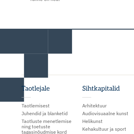
Taotlejale
Sihtkapitalid
Taotlemisest
Arhitektuur
Juhendid ja blanketid
Audiovisuaalne kunst
Taotluste menetlemise
Helikunst
ning toetuste
Kehakultuur ja sport
tagasinõudmise kord