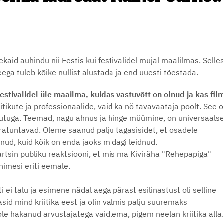
id auhindu nii Eestis kui festivalidel mujal maalilmas. Sellest
deega tuleb kõike nullist alustada ja end uuesti tõestada.
tivalidel üle maailma, kuidas vastuvõtt on olnud ja kas fil
riitikute ja professionaalide, vaid ka nö tavavaataja poolt. See 
jutuga. Teemad, nagu ahnus ja hinge müümine, on universaalse
ratuntavad. Oleme saanud palju tagasisidet, et osadele
dinud, kuid kõik on enda jaoks midagi leidnud.
rtsin publiku reaktsiooni, et mis ma Kiviräha "Rehepapiga"
nimesi eriti eemale.
sti ei talu ja esimene nädal aega pärast esilinastust oli selline
asid mind kriitika eest ja olin valmis palju suuremaks
le hakanud arvustajatega vaidlema, pigem neelan kriitika alla