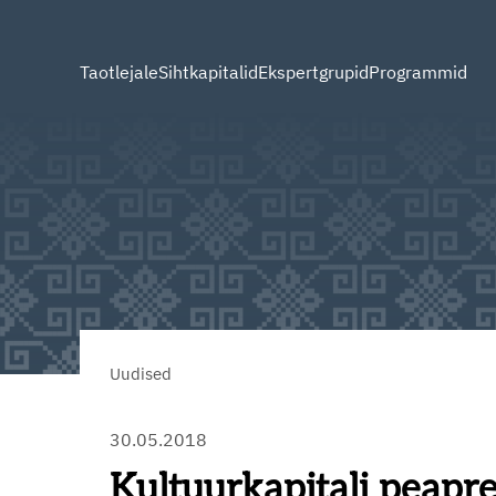
Taotlejale
Sihtkapitalid
Ekspertgrupid
Programmid
Uudised
30.05.2018
Kultuurkapitali peapre