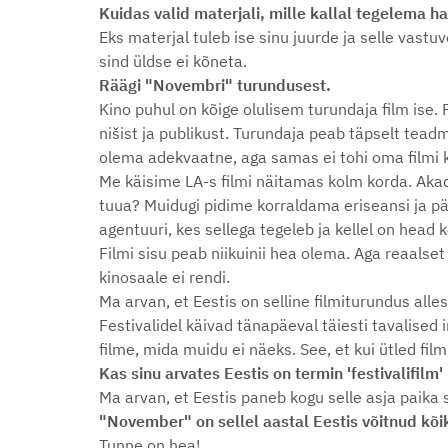
Kuidas valid materjali, mille kallal tegelema 
Eks materjal tuleb ise sinu juurde ja selle vastu
sind üldse ei kõneta.
Räägi "Novembri" turundusest.
Kino puhul on kõige olulisem turundaja film ise. 
nišist ja publikust. Turundaja peab täpselt te
olema adekvaatne, aga samas ei tohi oma filmi 
Me käisime LA-s filmi näitamas kolm korda. Akade
tuua? Muidugi pidime korraldama eriseansi ja pä
agentuuri, kes sellega tegeleb ja kellel on head 
Filmi sisu peab niikuinii hea olema. Aga reaalset
kinosaale ei rendi.
Ma arvan, et Eestis on selline filmiturundus alle
Festivalidel käivad tänapäeval täiesti tavalised i
filme, mida muidu ei näeks. See, et kui ütled filmi
Kas sinu arvates Eestis on termin 'festivalifilm
Ma arvan, et Eestis paneb kogu selle asja paika
"November" on sellel aastal Eestis võitnud kõi
Tunne on hea!