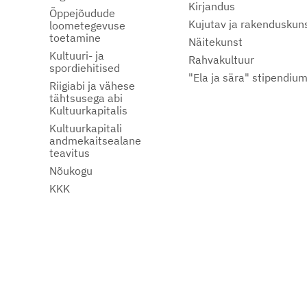
Kirjandus
Õppejõudude
Kujutav ja rakenduskun
loometegevuse
toetamine
Näitekunst
Kultuuri- ja
Rahvakultuur
spordiehitised
"Ela ja sära" stipendiu
Riigiabi ja vähese
tähtsusega abi
Kultuurkapitalis
Kultuurkapitali
andmekaitsealane
teavitus
Nõukogu
KKK