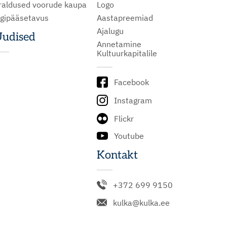
raldused voorude kaupa
Logo
igipääsetavus
Aastapreemiad
Ajalugu
udised
Annetamine
Kultuurkapitalile
Facebook
Instagram
Flickr
Youtube
Kontakt
+372 699 9150
kulka@kulka.ee