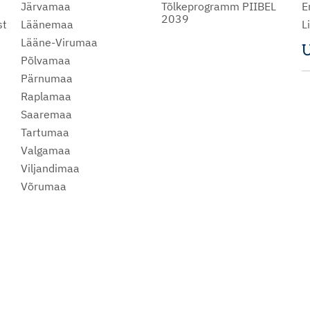
Järvamaa
Tõlkeprogramm PIIBEL
E
2039
st
Läänemaa
L
Lääne-Virumaa
U
Põlvamaa
m
Pärnumaa
Raplamaa
Saaremaa
Tartumaa
Valgamaa
Viljandimaa
Võrumaa