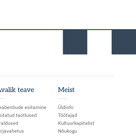
valik teave
Meist
eabenõude esitamine
Üldinfo
sitatud taotlused
Töötajad
raldused
Kultuurkapitalist
irjavahetus
Nõukogu