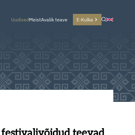
Uudised
Meist
Avalik teave
E-Kulka
 festivalivõidud teevad