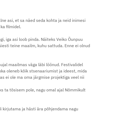
lne asi, et sa näed seda kohta ja neid inimesi
ka filmidel.
ugi, iga asi loob pinda. Näiteks Veiko Õunpuu
täiesti teine maailm, kuhu sattuda. Enne ei olnud
 mujal maailmas väga läbi löönud. Festivalidel
ikka oleneb kõik stsenaariumist ja ideest, mida
s ei ole ma oma järgmise projektiga veel nii
iks ta tõsisem pole, nagu omal ajal Nõmmikult
i kirjutama ja hästi ära põhjendama nagu