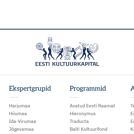
Ekspertgrupid
Programmid
A
Harjumaa
Avatud Eesti Raamat
T
Hiiumaa
Hieronymus
E
Ida-Virumaa
Traducta
E
Jõgevamaa
Balti Kultuurifond
K