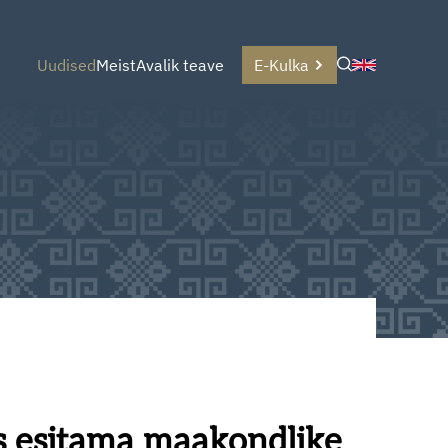
Uudised
Meist
Avalik teave
E-Kulka
s esitama maakondlike