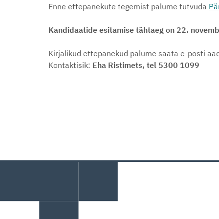
Enne ettepanekute tegemist palume tutvuda
Pä
Kandidaatide esitamise tähtaeg on 22. novem
Kirjalikud ettepanekud palume saata e-posti aa
Kontaktisik:
Eha Ristimets, tel 5300 1099