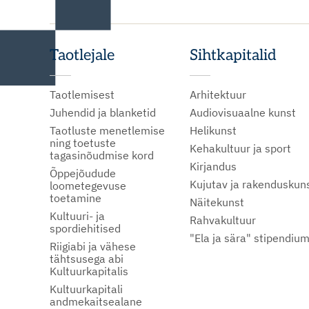
Taotlejale
Sihtkapitalid
Taotlemisest
Arhitektuur
Juhendid ja blanketid
Audiovisuaalne kunst
Taotluste menetlemise
Helikunst
ning toetuste
Kehakultuur ja sport
tagasinõudmise kord
Kirjandus
Õppejõudude
Kujutav ja rakenduskun
loometegevuse
toetamine
Näitekunst
Kultuuri- ja
Rahvakultuur
spordiehitised
"Ela ja sära" stipendiu
Riigiabi ja vähese
tähtsusega abi
Kultuurkapitalis
Kultuurkapitali
andmekaitsealane