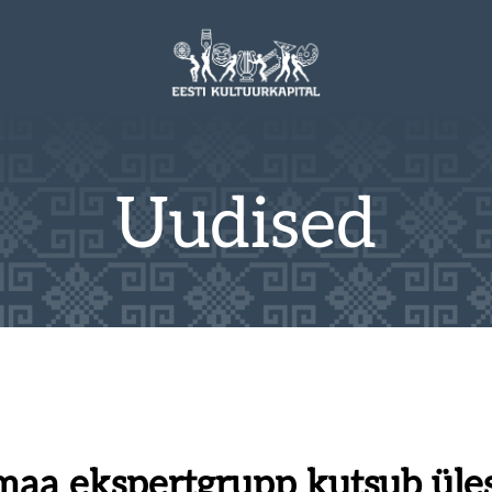
Uudised
maa ekspertgrupp kutsub üle