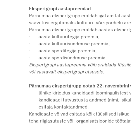
Ekspertgrupi aastapreemiad
Pärnumaa ekspertgrupp eraldab igal aastal aast
saavutusi ergutamaks kultuuri- või spordielu a
Pärnumaa ekspertgrupp eraldab aastas ekspertgr
· aasta kultuuritegija preemia;
· aasta kultuurisündmuse preemia;
· aasta sporditegija preemia;
· aasta spordisündmuse preemia.
Ekspertgrupi aastapreemia võib eraldada füüsilise
või vastavalt ekspertgrupi otsusele.
Pärnumaa ekspertgrupp ootab 22. novembrini v
· lühike kirjeldus kandidaadi loomingulistest v
· kandidaadi tutvustus ja andmed (nimi, isikuko
· esitaja kontaktandmed.
Kandidaate võivad esitada kõik füüsilised isikud
teha riigiasutuste või -organisatsioonide töötaj