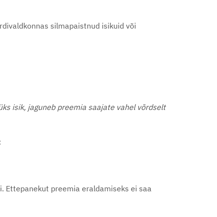
divaldkonnas silmapaistnud isikuid või
 üks isik, jaguneb preemia saajate vahel võrdselt
:
adi. Ettepanekut preemia eraldamiseks ei saa