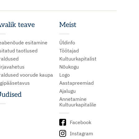
valik teave
Meist
eabenõude esitamine
Üldinfo
sitatud taotlused
Töötajad
raldused
Kultuurkapitalist
irjavahetus
Nõukogu
raldused voorude kaupa
Logo
igipääsetavus
Aastapreemiad
Ajalugu
udised
Annetamine
Kultuurkapitalile
Facebook
Instagram