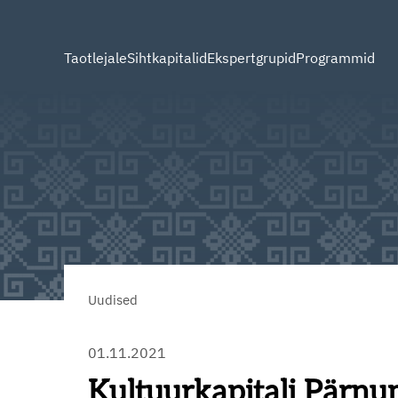
Taotlejale
Sihtkapitalid
Ekspertgrupid
Programmid
Uudised
01.11.2021
Kultuurkapitali Pärnu