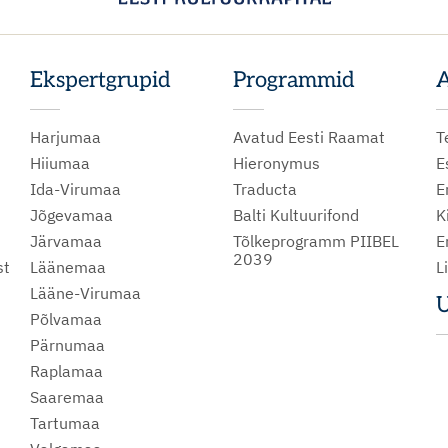
Ekspertgrupid
Programmid
A
Harjumaa
Avatud Eesti Raamat
T
Hiiumaa
Hieronymus
E
Ida-Virumaa
Traducta
E
Jõgevamaa
Balti Kultuurifond
K
Järvamaa
Tõlkeprogramm PIIBEL
E
2039
st
Läänemaa
L
Lääne-Virumaa
U
Põlvamaa
m
Pärnumaa
Raplamaa
Saaremaa
Tartumaa