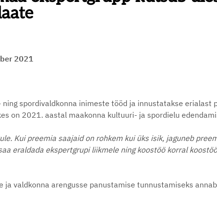
daate
mber 2021
 ning spordivaldkonna inimeste tööd ja innustatakse erialast 
, kes on 2021. aastal maakonna kultuuri- ja spordielu edendam
kule. Kui preemia saajaid on rohkem kui üks isik, jaguneb preem
 saa eraldada ekspertgrupi liikmele ning koostöö korral koostöö
se ja valdkonna arengusse panustamise tunnustamiseks annab e