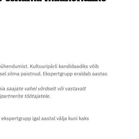
pühendumist. Kultuuripärli kandidaadiks võib
isel silma paistnud. Ekspertgrupp eraldab aastas
ia saajate vahel võrdselt või vastavalt
partnerite töötajatele.
kspertgrupp igal aastal välja kuni kaks