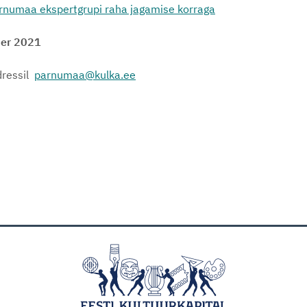
rnumaa
ekspertgrupi raha jagamise korraga
ber 2021
dressil
parnumaa@kulka.ee