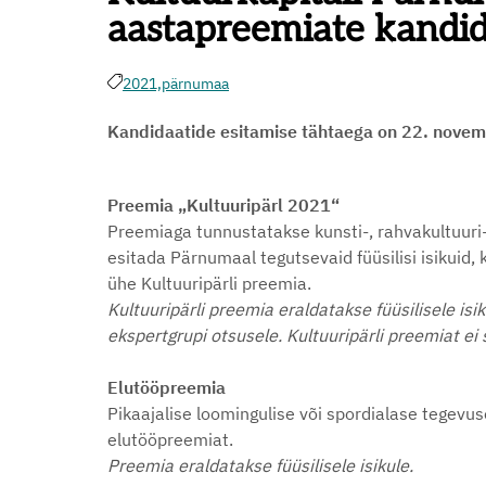
aastapreemiate kandi
2021,
pärnumaa
Kandidaatide esitamise tähtaega on 22. nove
Preemia „Kultuuripärl 2021“
Preemiaga tunnustatakse kunsti-, rahvakultuuri-
esitada Pärnumaal tegutsevaid füüsilisi isikuid
ühe Kultuuripärli preemia.
Kultuuripärli preemia eraldatakse füüsilisele isi
ekspertgrupi otsusele. Kultuuripärli preemiat ei
Elutööpreemia
Pikaajalise loomingulise või spordialase tegevu
elutööpreemiat.
Preemia eraldatakse füüsilisele isikule.