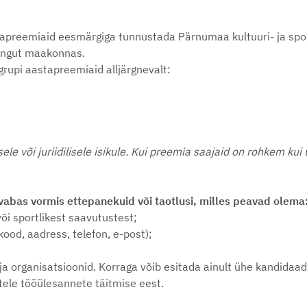
apreemiaid eesmärgiga tunnustada Pärnumaa kultuuri- ja spor
rengut maakonnas.
upi aastapreemiaid alljärgnevalt:
le või juriidilisele isikule. Kui preemia saajaid on rohkem kui
abas vormis ettepanekuid või taotlusi, milles peavad olema
õi sportlikest saavutustest;
od, aadress, telefon, e-post);
 ja organisatsioonid. Korraga võib esitada ainult ühe kandida
atele tööülesannete täitmise eest.