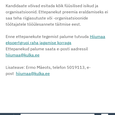
Kandidaate võivad esitada kõik füüsilised isikud ja
organisatsioonid. Ettepanekut preemia eraldamiseks ei
saa teha riigiasutuste või -organisatsioonide
töötajatele tööülesannete täitmise eest.
Enne ettepanekute tegemist palume tutvuda
Hiiumaa
ekspertgrupi raha jagamise korraga
Ettepanekud palume saata e-posti aadressil
hiiumaa@kulka.ee
Lisateave: Ermo Mäeots, telefon 5019113, e-
post
hiiumaa@kulka.ee