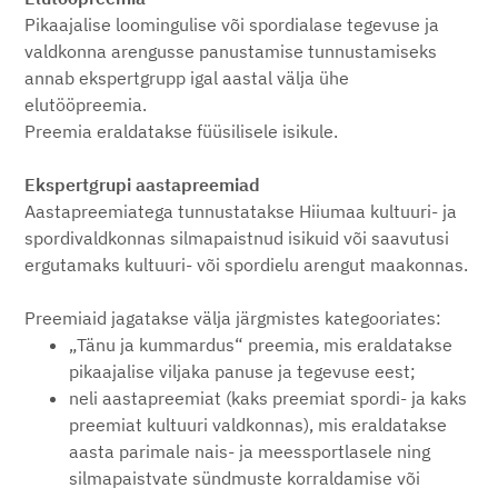
Pikaajalise loomingulise või spordialase tegevuse ja
valdkonna arengusse panustamise tunnustamiseks
annab ekspertgrupp igal aastal välja ühe
elutööpreemia.
Preemia eraldatakse füüsilisele isikule.
Ekspertgrupi aastapreemiad
Aastapreemiatega tunnustatakse Hiiumaa kultuuri- ja
spordivaldkonnas silmapaistnud isikuid või saavutusi
ergutamaks kultuuri- või spordielu arengut maakonnas.
Preemiaid jagatakse välja järgmistes kategooriates:
„Tänu ja kummardus“ preemia, mis eraldatakse
pikaajalise viljaka panuse ja tegevuse eest;
neli aastapreemiat (kaks preemiat spordi- ja kaks
preemiat kultuuri valdkonnas), mis eraldatakse
aasta parimale nais- ja meessportlasele ning
silmapaistvate sündmuste korraldamise või