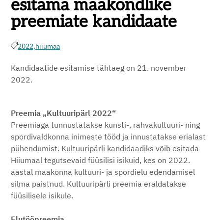
esitama maakondlike
preemiate kandidaate
2022,
hiiumaa
Kandidaatide esitamise tähtaeg on 21. november
2022.
Preemia „Kultuuripärl 2022“
Preemiaga tunnustatakse kunsti-, rahvakultuuri- ning
spordivaldkonna inimeste tööd ja innustatakse erialast
pühendumist. Kultuuripärli kandidaadiks võib esitada
Hiiumaal tegutsevaid füüsilisi isikuid, kes on 2022.
aastal maakonna kultuuri- ja spordielu edendamisel
silma paistnud. Kultuuripärli preemia eraldatakse
füüsilisele isikule.
Elutööpreemia