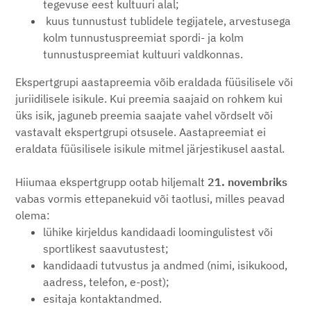
tegevuse eest kultuuri alal;
kuus tunnustust tublidele tegijatele, arvestusega
kolm tunnustuspreemiat spordi- ja kolm
tunnustuspreemiat kultuuri valdkonnas.
Ekspertgrupi aastapreemia võib eraldada füüsilisele või
juriidilisele isikule. Kui preemia saajaid on rohkem kui
üks isik, jaguneb preemia saajate vahel võrdselt või
vastavalt ekspertgrupi otsusele. Aastapreemiat ei
eraldata füüsilisele isikule mitmel järjestikusel aastal.
Hiiumaa ekspertgrupp ootab hiljemalt
21. novembriks
vabas vormis ettepanekuid või taotlusi, milles peavad
olema:
lühike kirjeldus kandidaadi loomingulistest või
sportlikest saavutustest;
kandidaadi tutvustus ja andmed (nimi, isikukood,
aadress, telefon, e-post);
esitaja kontaktandmed.