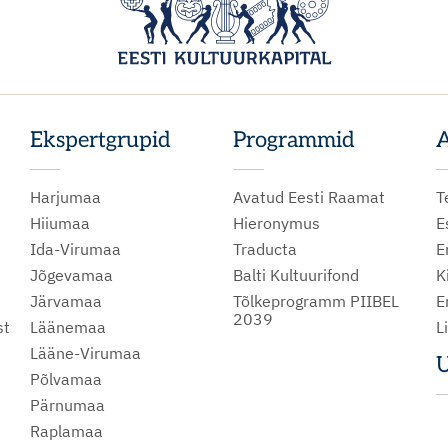
Ekspertgrupid
Programmid
A
Harjumaa
Avatud Eesti Raamat
T
Hiiumaa
Hieronymus
E
Ida-Virumaa
Traducta
E
Jõgevamaa
Balti Kultuurifond
K
Järvamaa
Tõlkeprogramm PIIBEL
E
2039
st
Läänemaa
L
Lääne-Virumaa
U
Põlvamaa
m
Pärnumaa
Raplamaa