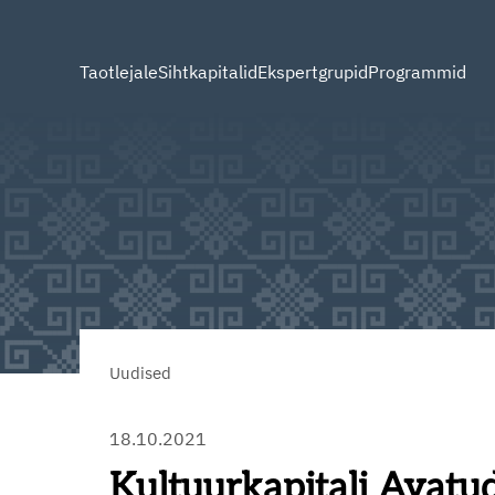
Taotlejale
Sihtkapitalid
Ekspertgrupid
Programmid
Uudised
18.10.2021
Kultuurkapitali Avatu