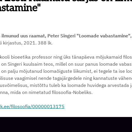
astamine"
n ilmunud uus raamat, Peter Singeri "Loomade vabastamine",
i kirjastus, 2021. 388 lk.
likooli bioeetika professor ning üks tänapäeva mõjukamaid fil
 Singeri kuulsaim teos, millel on suur panus loomade vabast
er on palju mõjutanud loomaõiguste liikumist, ei tegele ta is
etilisuse vaagimisel nende tagajärgedele ning kannatuste vähe
usvõimelisus, mistõttu tuleb ka loomade huvidega arvestada 
inna, mida on nimetatud filosoofia-Nobeliks.
yk.ee/filosoofia/00000013175