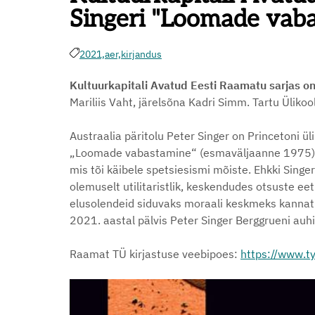
Singeri "Loomade vab
2021,
aer,
kirjandus
Kultuurkapitali Avatud Eesti Raamatu sarjas o
Mariliis Vaht, järelsõna Kadri Simm. Tartu Ülikool
Austraalia päritolu Peter Singer on Princetoni ü
„Loomade vabastamine“ (esmaväljaanne 1975) on
mis tõi käibele spetsiesismi mõiste. Ehkki Sing
olemuselt utilitaristlik, keskendudes otsuste e
elusolendeid siduvaks moraali keskmeks kannat
2021. aastal pälvis Peter Singer Berggrueni auh
Raamat TÜ kirjastuse veebipoes:
https://www.t