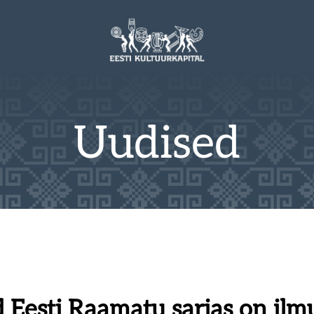
Uudised
d Eesti Raamatu sarjas on ilm