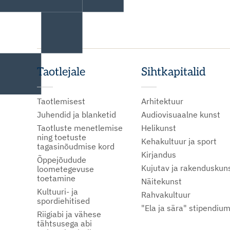
Taotlejale
Sihtkapitalid
Taotlemisest
Arhitektuur
Juhendid ja blanketid
Audiovisuaalne kunst
Taotluste menetlemise
Helikunst
ning toetuste
Kehakultuur ja sport
tagasinõudmise kord
Kirjandus
Õppejõudude
Kujutav ja rakenduskun
loometegevuse
toetamine
Näitekunst
Kultuuri- ja
Rahvakultuur
spordiehitised
"Ela ja sära" stipendiu
Riigiabi ja vähese
tähtsusega abi