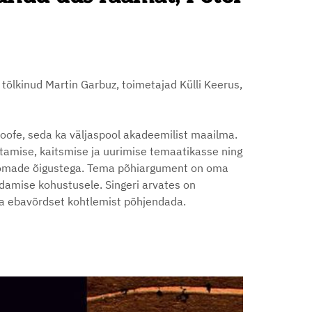
tõlkinud Martin Garbuz, toimetajad Külli Keerus,
osoofe, seda ka väljaspool akadeemilist maailma.
amise, kaitsmise ja uurimise temaatikasse ning
e loomade õigustega. Tema põhiargument on oma
ndamise kohustusele. Singeri arvates on
ja ebavõrdset kohtlemist põhjendada.