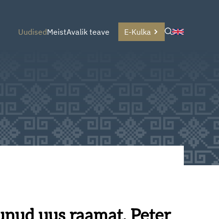
Uudised
Meist
Avalik teave
E-Kulka
unud uus raamat, Peter