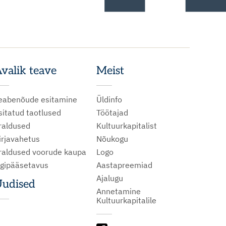
valik teave
Meist
eabenõude esitamine
Üldinfo
sitatud taotlused
Töötajad
raldused
Kultuurkapitalist
irjavahetus
Nõukogu
raldused voorude kaupa
Logo
igipääsetavus
Aastapreemiad
Ajalugu
udised
Annetamine
Kultuurkapitalile