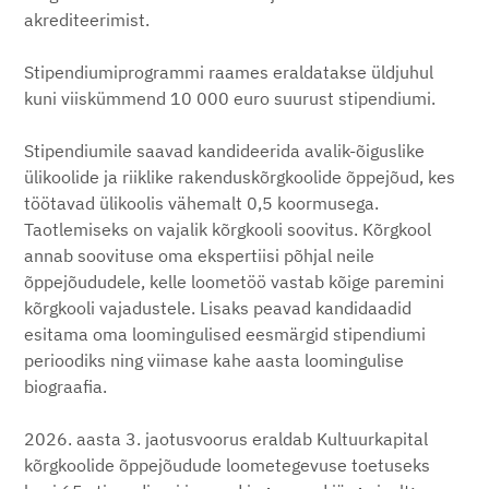
akrediteerimist.
Stipendiumiprogrammi raames eraldatakse üldjuhul
kuni viiskümmend 10 000 euro suurust stipendiumi.
Stipendiumile saavad kandideerida avalik-õiguslike
ülikoolide ja riiklike rakenduskõrgkoolide õppejõud, kes
töötavad ülikoolis vähemalt 0,5 koormusega.
Taotlemiseks on vajalik kõrgkooli soovitus. Kõrgkool
annab soovituse oma ekspertiisi põhjal neile
õppejõududele, kelle loometöö vastab kõige paremini
kõrgkooli vajadustele. Lisaks peavad kandidaadid
esitama oma loomingulised eesmärgid stipendiumi
perioodiks ning viimase kahe aasta loomingulise
biograafia.
2026. aasta 3. jaotusvoorus eraldab Kultuurkapital
kõrgkoolide õppejõudude loometegevuse toetuseks