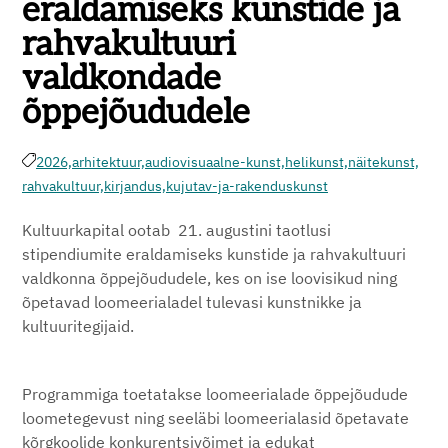
eraldamiseks kunstide ja
rahvakultuuri
valdkondade
õppejõududele
2026,
arhitektuur,
audiovisuaalne-kunst,
helikunst,
näitekunst,
rahvakultuur,
kirjandus,
kujutav-ja-rakenduskunst
Kultuurkapital ootab 21. augustini taotlusi
stipendiumite eraldamiseks kunstide ja rahvakultuuri
valdkonna õppejõududele, kes on ise loovisikud ning
õpetavad loomeerialadel tulevasi kunstnikke ja
kultuuritegijaid.
Programmiga toetatakse loomeerialade õppejõudude
loometegevust ning seeläbi loomeerialasid õpetavate
kõrgkoolide konkurentsivõimet ja edukat