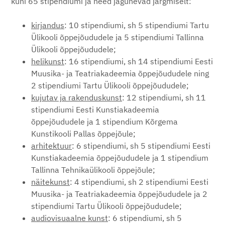
kuni 65 stipendiumi ja need jagunevad järgmiselt:
kirjandus
: 10 stipendiumi, sh 5 stipendiumi Tartu
Ülikooli õppejõududele ja 5 stipendiumi Tallinna
Ülikooli õppejõududele;
helikunst
: 16 stipendiumi, sh 14 stipendiumi Eesti
Muusika- ja Teatriakadeemia õppejõududele ning
2 stipendiumi Tartu Ülikooli õppejõududele;
kujutav ja rakenduskunst
: 12 stipendiumi, sh 11
stipendiumi Eesti Kunstiakadeemia
õppejõududele ja 1 stipendium Kõrgema
Kunstikooli Pallas õppejõule;
arhitektuur
: 6 stipendiumi, sh 5 stipendiumi Eesti
Kunstiakadeemia õppejõududele ja 1 stipendium
Tallinna Tehnikaülikooli õppejõule;
näitekunst
: 4 stipendiumi, sh 2 stipendiumi Eesti
Muusika- ja Teatriakadeemia õppejõududele ja 2
stipendiumi Tartu Ülikooli õppejõududele;
audiovisuaalne kunst
: 6 stipendiumi, sh 5