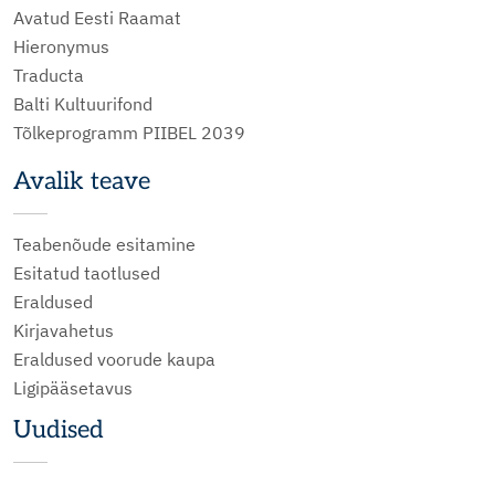
Avatud Eesti Raamat
Hieronymus
Traducta
Balti Kultuurifond
Tõlkeprogramm PIIBEL 2039
Avalik teave
Teabenõude esitamine
Esitatud taotlused
Eraldused
Kirjavahetus
Eraldused voorude kaupa
Ligipääsetavus
Uudised