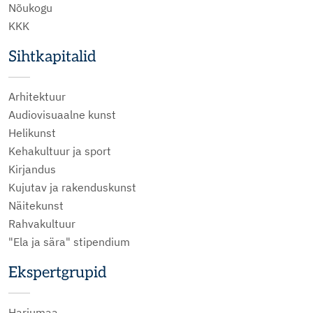
Nõukogu
KKK
Sihtkapitalid
Arhitektuur
Audiovisuaalne kunst
Helikunst
Kehakultuur ja sport
Kirjandus
Kujutav ja rakenduskunst
Näitekunst
Rahvakultuur
"Ela ja sära" stipendium
Ekspertgrupid
Harjumaa