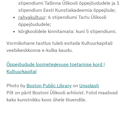
stipendiumi Tallinna Ülikooli õppejõududele ja 1
stipendium Eesti Kunstiakadeemia õppejõule;
rahvakultuur
: 6 stipendiumi Tartu Ülikooli
õppejõududele;
kõrgkoolidele kinnitamata: kuni 5 stipendiumi.
Vormikohane taotlus tuleb esitada Kultuurkapitali
veebikeskkonna e-kulka kaudu.
Õppejõudude loometegevuse toetamise kord |
Kultuurkapital
Photo by
Boston Public Library
on
Unsplash
Pilt on pärit Bostoni Ülikooli arhiivist. Fotol maalivad
kaks kunstnikku koos ühele lõuendile.