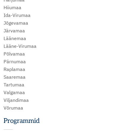
Hiiumaa
Ida-Virumaa
Jõgevamaa
Järvamaa
Läänemaa
Lääne-Virumaa
Põlvamaa
Pärnumaa
Raplamaa
Saaremaa
Tartumaa
Valgamaa
Viljandimaa
Võrumaa
Programmid