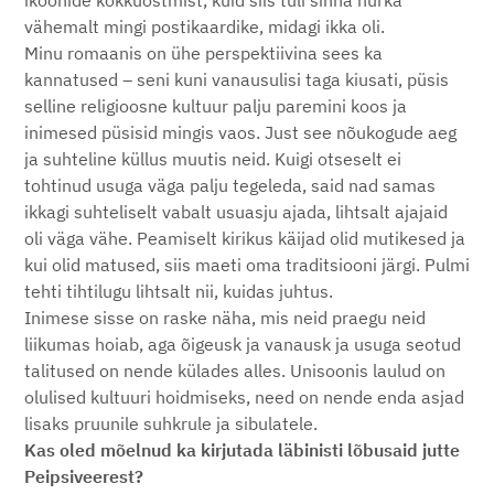
ikoonide kokkuostmist, kuid siis tuli sinna nurka
vähemalt mingi postikaardike, midagi ikka oli.
Minu romaanis on ühe perspektiivina sees ka
kannatused – seni kuni vanausulisi taga kiusati, püsis
selline religioosne kultuur palju paremini koos ja
inimesed püsisid mingis vaos. Just see nõukogude aeg
ja suhteline küllus muutis neid. Kuigi otseselt ei
tohtinud usuga väga palju tegeleda, said nad samas
ikkagi suhteliselt vabalt usuasju ajada, lihtsalt ajajaid
oli väga vähe. Peamiselt kirikus käijad olid mutikesed ja
kui olid matused, siis maeti oma traditsiooni järgi. Pulmi
tehti tihtilugu lihtsalt nii, kuidas juhtus.
Inimese sisse on raske näha, mis neid praegu neid
liikumas hoiab, aga õigeusk ja vanausk ja usuga seotud
talitused on nende külades alles. Unisoonis laulud on
olulised kultuuri hoidmiseks, need on nende enda asjad
lisaks pruunile suhkrule ja sibulatele.
Kas oled mõelnud ka kirjutada läbinisti lõbusaid jutte
Peipsiveerest?