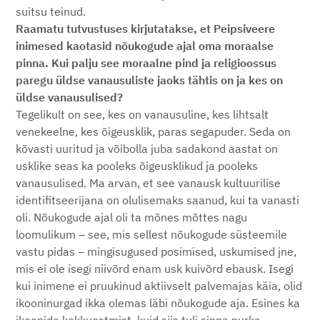
suitsu teinud.
Raamatu tutvustuses kirjutatakse, et Peipsiveere
inimesed kaotasid nõukogude ajal oma moraalse
pinna. Kui palju see moraalne pind ja religioossus
paregu üldse vanausuliste jaoks tähtis on ja kes on
üldse vanausulised?
Tegelikult on see, kes on vanausuline, kes lihtsalt
venekeelne, kes õigeusklik, paras segapuder. Seda on
kõvasti uuritud ja võibolla juba sadakond aastat on
usklike seas ka pooleks õigeusklikud ja pooleks
vanausulised. Ma arvan, et see vanausk kultuurilise
identifitseerijana on olulisemaks saanud, kui ta vanasti
oli. Nõukogude ajal oli ta mõnes mõttes nagu
loomulikum – see, mis sellest nõukogude süsteemile
vastu pidas – mingisugused posimised, uskumised jne,
mis ei ole isegi niivõrd enam usk kuivõrd ebausk. Isegi
kui inimene ei pruukinud aktiivselt palvemajas käia, olid
ikooninurgad ikka olemas läbi nõukogude aja. Esines ka