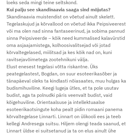
loeks seda mingi teine seltskond.
Kui palju see skandinaavia saaga sind mõjutas?
Skandinaavia muistendist on võetud ainult skelett.
Tegelaskujud ja kõrvallood on võetud ikka Peipsiveerest
või ma olen nad sinna fantaseerinud, ja sobima pannud
sinna Peipsiveerde – kõik need kummalised kalavürstid
oma asjaajamistega, kolhoosivalitsejad või jotad
kõrvaltegelased, miilitsad ja kes kõik nad on, kuni
ravitsejavõimetega zootehnikuni välja.
Elust enesest tegelasi võtta riskantne. Üks
peategelastest, Bogdan, on suur esoteerikasõber ja
tänapäeval oleks ta kindlasti nõiasaates, muu hulgas ka
budismihuviline. Keegi lugeja ütles, et ta pole usutav
budist, aga ta polnudki päris veenvalt budist, vaid
kõigehuviline. Orientaalsuse ja intellektuaalse
esoteerikaotsingute koha pealt pidin romaani panema
kõrvaltegelase Linnarti. Linnart on ülikooli ees ja teeb
kellegi Andresega suitsu. Hiljem olengi teada saanud, et
Linnart üldse ei suitsetanud ja ta on elus ainult ühe