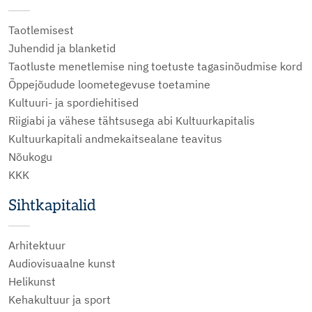
Taotlemisest
Juhendid ja blanketid
Taotluste menetlemise ning toetuste tagasinõudmise kord
Õppejõudude loometegevuse toetamine
Kultuuri- ja spordiehitised
Riigiabi ja vähese tähtsusega abi Kultuurkapitalis
Kultuurkapitali andmekaitsealane teavitus
Nõukogu
KKK
Sihtkapitalid
Arhitektuur
Audiovisuaalne kunst
Helikunst
Kehakultuur ja sport