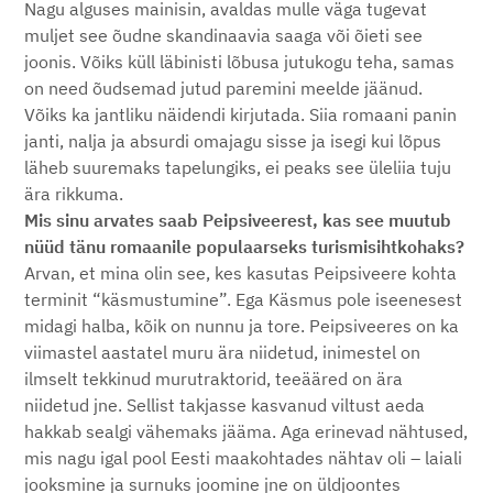
Nagu alguses mainisin, avaldas mulle väga tugevat
muljet see õudne skandinaavia saaga või õieti see
joonis. Võiks küll läbinisti lõbusa jutukogu teha, samas
on need õudsemad jutud paremini meelde jäänud.
Võiks ka jantliku näidendi kirjutada. Siia romaani panin
janti, nalja ja absurdi omajagu sisse ja isegi kui lõpus
läheb suuremaks tapelungiks, ei peaks see üleliia tuju
ära rikkuma.
Mis sinu arvates saab Peipsiveerest, kas see muutub
nüüd tänu romaanile populaarseks turismisihtkohaks?
Arvan, et mina olin see, kes kasutas Peipsiveere kohta
terminit “käsmustumine”. Ega Käsmus pole iseenesest
midagi halba, kõik on nunnu ja tore. Peipsiveeres on ka
viimastel aastatel muru ära niidetud, inimestel on
ilmselt tekkinud murutraktorid, teeääred on ära
niidetud jne. Sellist takjasse kasvanud viltust aeda
hakkab sealgi vähemaks jääma. Aga erinevad nähtused,
mis nagu igal pool Eesti maakohtades nähtav oli – laiali
jooksmine ja surnuks joomine jne on üldjoontes