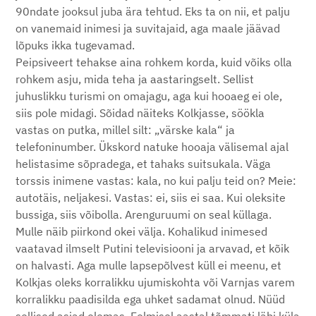
90ndate jooksul juba ära tehtud. Eks ta on nii, et palju
on vanemaid inimesi ja suvitajaid, aga maale jäävad
lõpuks ikka tugevamad.
Peipsiveert tehakse aina rohkem korda, kuid võiks olla
rohkem asju, mida teha ja aastaringselt. Sellist
juhuslikku turismi on omajagu, aga kui hooaeg ei ole,
siis pole midagi. Sõidad näiteks Kolkjasse, söökla
vastas on putka, millel silt: „värske kala“ ja
telefoninumber. Ükskord natuke hooaja välisemal ajal
helistasime sõpradega, et tahaks suitsukala. Väga
torssis inimene vastas: kala, no kui palju teid on? Meie:
autotäis, neljakesi. Vastas: ei, siis ei saa. Kui oleksite
bussiga, siis võibolla. Arenguruumi on seal küllaga.
Mulle näib piirkond okei välja. Kohalikud inimesed
vaatavad ilmselt Putini televisiooni ja arvavad, et kõik
on halvasti. Aga mulle lapsepõlvest küll ei meenu, et
Kolkjas oleks korralikku ujumiskohta või Varnjas varem
korralikku paadisilda ega uhket sadamat olnud. Nüüd