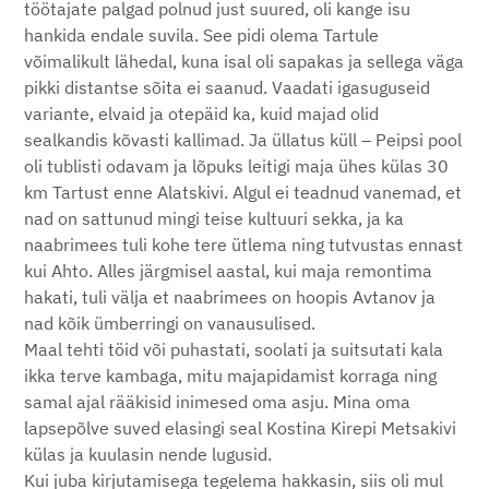
töötajate palgad polnud just suured, oli kange isu
hankida endale suvila. See pidi olema Tartule
võimalikult lähedal, kuna isal oli sapakas ja sellega väga
pikki distantse sõita ei saanud. Vaadati igasuguseid
variante, elvaid ja otepäid ka, kuid majad olid
sealkandis kõvasti kallimad. Ja üllatus küll – Peipsi pool
oli tublisti odavam ja lõpuks leitigi maja ühes külas 30
km Tartust enne Alatskivi. Algul ei teadnud vanemad, et
nad on sattunud mingi teise kultuuri sekka, ja ka
naabrimees tuli kohe tere ütlema ning tutvustas ennast
kui Ahto. Alles järgmisel aastal, kui maja remontima
hakati, tuli välja et naabrimees on hoopis Avtanov ja
nad kõik ümberringi on vanausulised.
Maal tehti töid või puhastati, soolati ja suitsutati kala
ikka terve kambaga, mitu majapidamist korraga ning
samal ajal rääkisid inimesed oma asju. Mina oma
lapsepõlve suved elasingi seal Kostina Kirepi Metsakivi
külas ja kuulasin nende lugusid.
Kui juba kirjutamisega tegelema hakkasin, siis oli mul