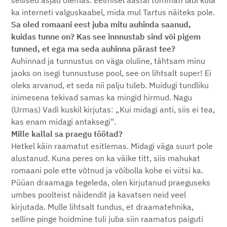
sellised asjad olemas. Eelmisel aastal tõmmati läbi küla
ka interneti valguskaabel, mida mul Tartus näiteks pole.
Sa oled romaani eest juba mitu auhinda saanud,
kuidas tunne on? Kas see innnustab sind või pigem
tunned, et ega ma seda auhinna pärast tee?
Auhinnad ja tunnustus on väga oluline, tähtsam minu
jaoks on isegi tunnustuse pool, see on lihtsalt super! Ei
oleks arvanud, et seda nii palju tuleb. Muidugi tundliku
inimesena tekivad samas ka mingid hirmud. Nagu
(Urmas) Vadi kuskil kirjutas: „Kui midagi anti, siis ei tea,
kas enam midagi antaksegi“.
Mille kallal sa praegu töötad?
Hetkel käin raamatut esitlemas. Midagi väga suurt pole
alustanud. Kuna peres on ka väike titt, siis mahukat
romaani pole ette võtnud ja võibolla kohe ei viitsi ka.
Püüan draamaga tegeleda, olen kirjutanud praeguseks
umbes poolteist näidendit ja kavatsen neid veel
kirjutada. Mulle lihtsalt tundus, et draamatehnika,
selline pinge hoidmine tuli juba siin raamatus paiguti