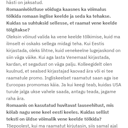
hästi on jaksatud.
Romaanivõistluse võiduga kaasnes ka võimalus
tõlkida romaan inglise keelde ja seda ka tehakse.
Kuidas sa suhtuksid sellesse, et raamat vene keelde
tõlgitakse?
Oleksin võinud valida ka vene keelde tõlkimise, kuid ma
ilmselt ei oskaks sellega midagi teha. Kui Eestis
kirjastada, oleks lihtne, kuid venekeelne lugejaskond on
siin väga väike. Kui aga lasta Venemaal kirjastada,
kardan, et segadust on väga palju. Kolleegidelt olen
kuulnud, et sealsed kirjastajad kaovad ära või ei tee
raamatule promo. Ingliskeelset raamatut saan aga ise
Euroopas promomas käia. Ja kui keegi teab, kuidas USA
turule jalga ukse vahele saada, antagu teada, jagame
raha ära.
Romaanis on kasutatud huvitavat lauseehitust, mis
kõlab nagu vene keel eesti keeles. Kuidas sellist
teksti on üldse võimalik vene keelde tõlkida?
Tõepoolest, kui ma raamatut kirjutasin, siis samal ajal