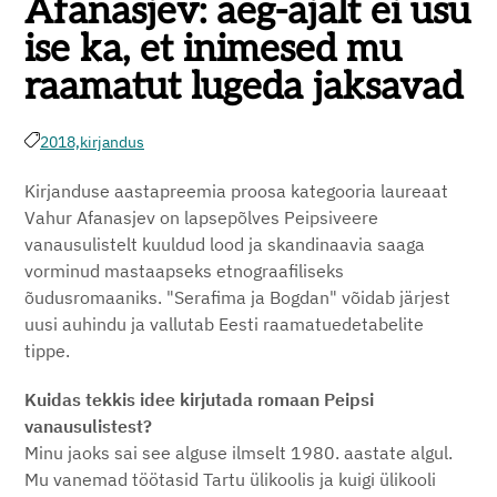
Afanasjev: aeg-ajalt ei usu
ise ka, et inimesed mu
raamatut lugeda jaksavad
2018,
kirjandus
Kirjanduse aastapreemia proosa kategooria laureaat
Vahur Afanasjev on lapsepõlves Peipsiveere
vanausulistelt kuuldud lood ja skandinaavia saaga
vorminud mastaapseks etnograafiliseks
õudusromaaniks. "Serafima ja Bogdan" võidab järjest
uusi auhindu ja vallutab Eesti raamatuedetabelite
tippe.
Kuidas tekkis idee kirjutada romaan Peipsi
vanausulistest?
Minu jaoks sai see alguse ilmselt 1980. aastate algul.
Mu vanemad töötasid Tartu ülikoolis ja kuigi ülikooli