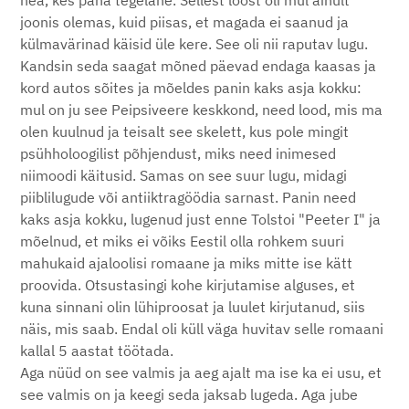
hea, kes paha tegelane. Sellest loost oli mul ainult
joonis olemas, kuid piisas, et magada ei saanud ja
külmavärinad käisid üle kere. See oli nii raputav lugu.
Kandsin seda saagat mõned päevad endaga kaasas ja
kord autos sõites ja mõeldes panin kaks asja kokku:
mul on ju see Peipsiveere keskkond, need lood, mis ma
olen kuulnud ja teisalt see skelett, kus pole mingit
psühholoogilist põhjendust, miks need inimesed
niimoodi käitusid. Samas on see suur lugu, midagi
piiblilugude või antiiktragöödia sarnast. Panin need
kaks asja kokku, lugenud just enne Tolstoi "Peeter I" ja
mõelnud, et miks ei võiks Eestil olla rohkem suuri
mahukaid ajaloolisi romaane ja miks mitte ise kätt
proovida. Otsustasingi kohe kirjutamise alguses, et
kuna sinnani olin lühiproosat ja luulet kirjutanud, siis
näis, mis saab. Endal oli küll väga huvitav selle romaani
kallal 5 aastat töötada.
Aga nüüd on see valmis ja aeg ajalt ma ise ka ei usu, et
see valmis on ja keegi seda jaksab lugeda. Aga jube