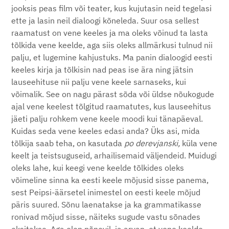
jooksis peas film või teater, kus kujutasin neid tegelasi
ette ja lasin neil dialoogi kõneleda. Suur osa sellest
raamatust on vene keeles ja ma oleks võinud ta lasta
tõlkida vene keelde, aga siis oleks allmärkusi tulnud nii
palju, et lugemine kahjustuks. Ma panin dialoogid eesti
keeles kirja ja tõlkisin nad peas ise ära ning jätsin
lauseehituse nii palju vene keele sarnaseks, kui
võimalik. See on nagu pärast sõda või üldse nõukogude
ajal vene keelest tõlgitud raamatutes, kus lauseehitus
jäeti palju rohkem vene keele moodi kui tänapäeval.
Kuidas seda vene keeles edasi anda? Üks asi, mida
tõlkija saab teha, on kasutada
po derevjanski,
küla vene
keelt ja teistsuguseid, arhailisemaid väljendeid. Muidugi
oleks lahe, kui keegi vene keelde tõlkides oleks
võimeline sinna ka eesti keele mõjusid sisse panema,
sest Peipsi-äärsetel inimestel on eesti keele mõjud
päris suured. Sõnu laenatakse ja ka grammatikasse
ronivad mõjud sisse, näiteks sugude vastu sõnades