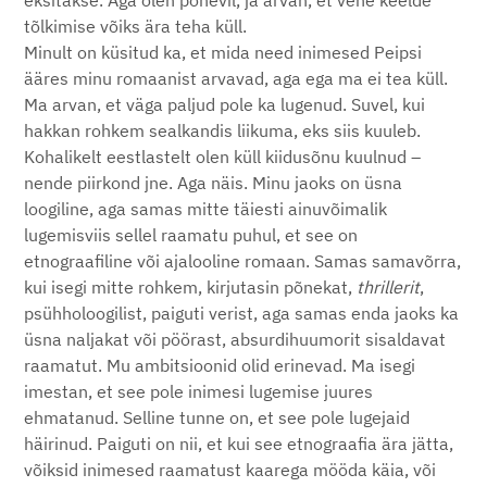
eksitakse. Aga olen põnevil, ja arvan, et vene keelde
tõlkimise võiks ära teha küll.
Minult on küsitud ka, et mida need inimesed Peipsi
ääres minu romaanist arvavad, aga ega ma ei tea küll.
Ma arvan, et väga paljud pole ka lugenud. Suvel, kui
hakkan rohkem sealkandis liikuma, eks siis kuuleb.
Kohalikelt eestlastelt olen küll kiidusõnu kuulnud –
nende piirkond jne. Aga näis. Minu jaoks on üsna
loogiline, aga samas mitte täiesti ainuvõimalik
lugemisviis sellel raamatu puhul, et see on
etnograafiline või ajalooline romaan. Samas samavõrra,
kui isegi mitte rohkem, kirjutasin põnekat,
thrillerit
,
psühholoogilist, paiguti verist, aga samas enda jaoks ka
üsna naljakat või pöörast, absurdihuumorit sisaldavat
raamatut. Mu ambitsioonid olid erinevad. Ma isegi
imestan, et see pole inimesi lugemise juures
ehmatanud. Selline tunne on, et see pole lugejaid
häirinud. Paiguti on nii, et kui see etnograafia ära jätta,
võiksid inimesed raamatust kaarega mööda käia, või