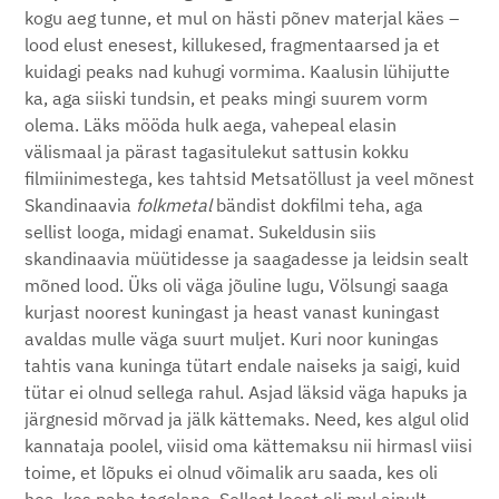
kogu aeg tunne, et mul on hästi põnev materjal käes –
lood elust enesest, killukesed, fragmentaarsed ja et
kuidagi peaks nad kuhugi vormima. Kaalusin lühijutte
ka, aga siiski tundsin, et peaks mingi suurem vorm
olema. Läks mööda hulk aega, vahepeal elasin
välismaal ja pärast tagasitulekut sattusin kokku
filmiinimestega, kes tahtsid Metsatöllust ja veel mõnest
Skandinaavia
folkmetal
bändist dokfilmi teha, aga
sellist looga, midagi enamat. Sukeldusin siis
skandinaavia müütidesse ja saagadesse ja leidsin sealt
mõned lood. Üks oli väga jõuline lugu, Völsungi saaga
kurjast noorest kuningast ja heast vanast kuningast
avaldas mulle väga suurt muljet. Kuri noor kuningas
tahtis vana kuninga tütart endale naiseks ja saigi, kuid
tütar ei olnud sellega rahul. Asjad läksid väga hapuks ja
järgnesid mõrvad ja jälk kättemaks. Need, kes algul olid
kannataja poolel, viisid oma kättemaksu nii hirmasl viisi
toime, et lõpuks ei olnud võimalik aru saada, kes oli