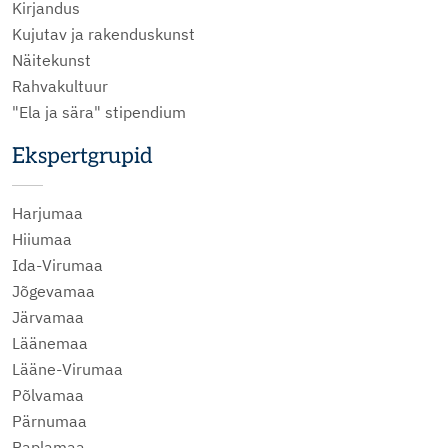
Kirjandus
Kujutav ja rakenduskunst
Näitekunst
Rahvakultuur
"Ela ja sära" stipendium
Ekspertgrupid
Harjumaa
Hiiumaa
Ida-Virumaa
Jõgevamaa
Järvamaa
Läänemaa
Lääne-Virumaa
Põlvamaa
Pärnumaa
Raplamaa