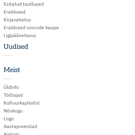
Esitatud taotlused
Eraldused
Kirjavahetus
Eraldused voorude kaupa
Ligipääsetavus
Uudised
Meist
Üldinfo
Töötajad
Kultuurkapitalist
Nõukogu
Logo
Aastapreemiad
Ajalugu