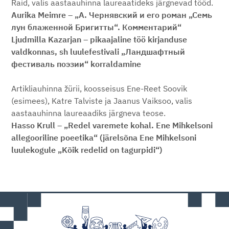
Raid, valis aastaauhinna laureaatideks järgnevad tööd.
Aurika Meimre
–
„А. Чернявский и его роман „Семь
лун блаженной Бригитты“. Комментарий“
Ljudmilla Kazarjan
–
pikaajaline töö kirjanduse
valdkonnas, sh luulefestivali „Ландшафтный
фестиваль поэзии“ korraldamine
Artikliauhinna žürii, koosseisus Ene-Reet Soovik
(esimees), Katre Talviste ja Jaanus Vaiksoo, valis
aastaauhinna laureaadiks järgneva teose.
Hasso Krull – „Redel varemete kohal. Ene Mihkelsoni
allegooriline poeetika“ (järelsõna Ene Mihkelsoni
luulekogule „Kõik redelid on tagurpidi“)