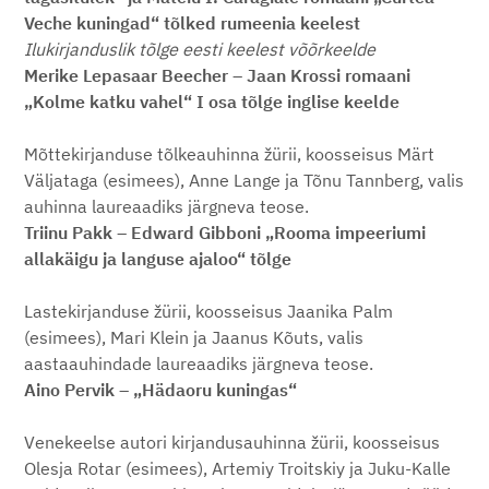
Veche kuningad“ tõlked rumeenia keelest
Ilukirjanduslik tõlge eesti keelest võõrkeelde
Merike Lepasaar Beecher – Jaan Krossi romaani
„Kolme katku vahel“ I osa tõlge inglise keelde
Mõttekirjanduse tõlkeauhinna žürii, koosseisus Märt
Väljataga (esimees), Anne Lange ja Tõnu Tannberg, valis
auhinna laureaadiks järgneva teose.
Triinu Pakk – Edward Gibboni „Rooma impeeriumi
allakäigu ja languse ajaloo“ tõlge
Lastekirjanduse žürii, koosseisus Jaanika Palm
(esimees), Mari Klein ja Jaanus Kõuts, valis
aastaauhindade laureaadiks järgneva teose.
Aino Pervik
–
„Hädaoru kuningas“
Venekeelse autori kirjandusauhinna žürii, koosseisus
Olesja Rotar (esimees), Artemiy Troitskiy ja Juku-Kalle