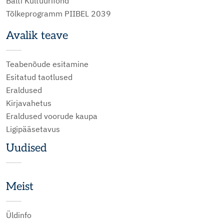
Balti Kultuurifond
Tõlkeprogramm PIIBEL 2039
Avalik teave
Teabenõude esitamine
Esitatud taotlused
Eraldused
Kirjavahetus
Eraldused voorude kaupa
Ligipääsetavus
Uudised
Meist
Üldinfo