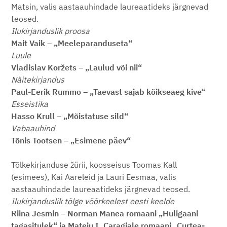
Matsin, valis aastaauhindade laureaatideks järgnevad
teosed.
Ilukirjanduslik proosa
Mait Vaik – „Meeleparanduseta“
Luule
Vladislav Koržets – „Laulud või nii“
Näitekirjandus
Paul-Eerik Rummo – „Taevast sajab kõikseaeg kive“
Esseistika
Hasso Krull – „Mõistatuse sild“
Vabaauhind
Tõnis Tootsen – „Esimene päev“
Tõlkekirjanduse žürii, koosseisus Toomas Kall
(esimees), Kai Aareleid ja Lauri Eesmaa, valis
aastaauhindade laureaatideks järgnevad teosed.
Ilukirjanduslik tõlge võõrkeelest eesti keelde
Riina Jesmin – Norman Manea romaani „Huligaani
tagasitulek“ ja Mateiu I. Caragiale romaani „Curtea-