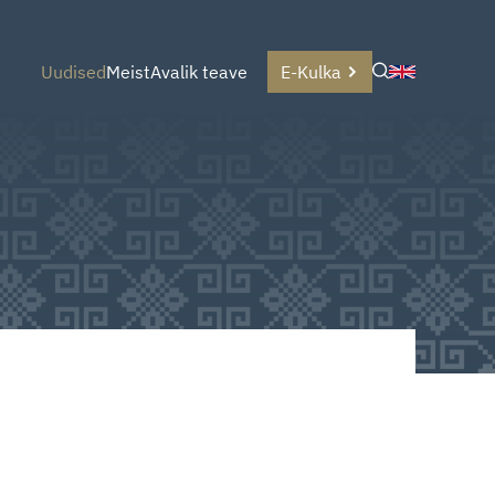
Uudised
Meist
Avalik teave
E-Kulka