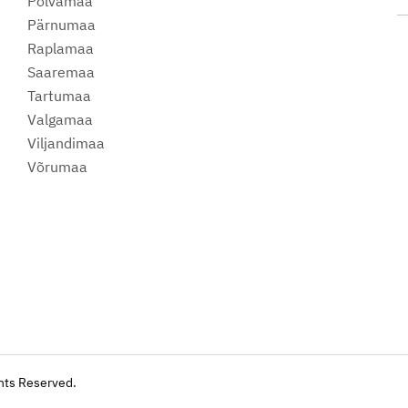
Põlvamaa
m
Pärnumaa
Raplamaa
Saaremaa
Tartumaa
Valgamaa
Viljandimaa
Võrumaa
hts Reserved.