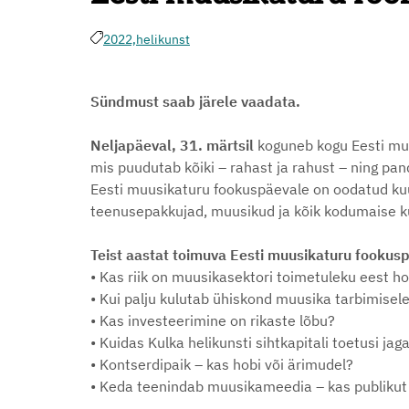
2022,
helikunst
Sündmust saab järele vaadata.
Neljapäeval, 31. märtsil
koguneb kogu Eesti muus
mis puudutab kõiki – rahast ja rahust – ning p
Eesti muusikaturu fookuspäevale on oodatud ku
teenusepakkujad, muusikud ja kõik kodumaise ku
Teist aastat toimuva Eesti muusikaturu fookus
• Kas riik on muusikasektori toimetuleku eest h
• Kui palju kulutab ühiskond muusika tarbimisel
• Kas investeerimine on rikaste lõbu?
• Kuidas Kulka helikunsti sihtkapitali toetusi ja
• Kontserdipaik – kas hobi või ärimudel?
• Keda teenindab muusikameedia – kas publikut v