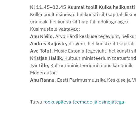
Kl 11.45–12.45 Kuumal toolil Kulka helikunsti 
Kulka poolt esinevad helikunsti sihtkapitali liik
(muusik, helikunsti sihtkapitali nõukogu liige).
Küsimustele vastavad:
Anu Kivilo,
Arvo Pärdi keskuse tegevjuht, helikuns
Andres Kaljuste
,
dirigent, helikunsti sihtkapitali
Ave Tölpt,
Music Estonia tegevjuht, helikunsti si
Kristjan Hallik
, Kultuuriministeerium toetusfond
Ivo Lille
, Kultuuriministeeriumi muusikanõunik
Moderaator:
Anu Rannu,
Eesti Pärimusmuusika Keskuse ja Vil
Tutvu
fookuspäeva teemade ja esinejatega