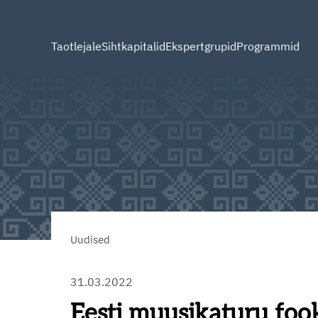
Taotlejale
Sihtkapitalid
Ekspertgrupid
Programmid
Uudised
31.03.2022
Eesti muusikaturu foo