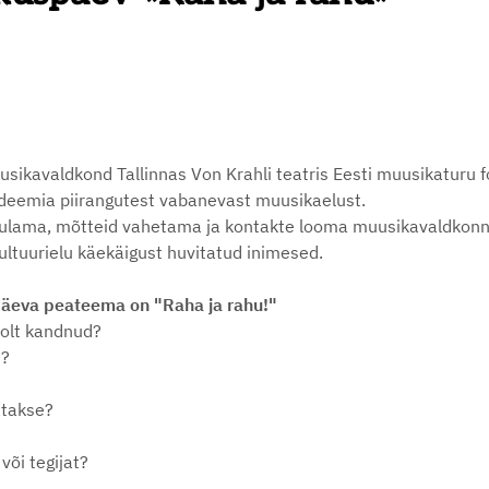
ikavaldkond Tallinnas Von Krahli teatris Eesti muusikaturu foo
andeemia piirangutest vabanevast muusikaelust.
ulama, mõtteid vahetama ja kontakte looma muusikavaldkonna
ltuurielu käekäigust huvitatud inimesed.
päeva peateema on "Raha ja rahu!"
oolt kandnud?
e?
gatakse?
õi tegijat?