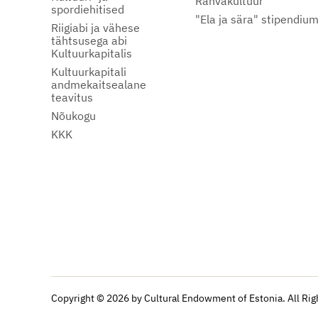
Rahvakultuur
spordiehitised
"Ela ja sära" stipendiu
Riigiabi ja vähese
tähtsusega abi
Kultuurkapitalis
Kultuurkapitali
andmekaitsealane
teavitus
Nõukogu
KKK
Copyright © 2026 by Cultural Endowment of Estonia. All Rig