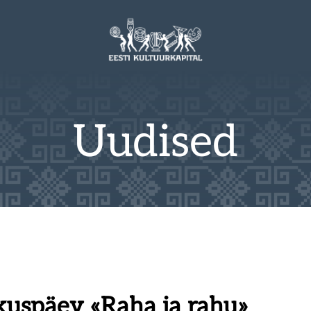
Uudised
kuspäev «Raha ja rahu»