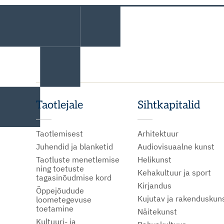
Taotlejale
Sihtkapitalid
Taotlemisest
Arhitektuur
Juhendid ja blanketid
Audiovisuaalne kunst
Taotluste menetlemise
Helikunst
ning toetuste
Kehakultuur ja sport
tagasinõudmise kord
Kirjandus
Õppejõudude
Kujutav ja rakenduskun
loometegevuse
toetamine
Näitekunst
Kultuuri- ja