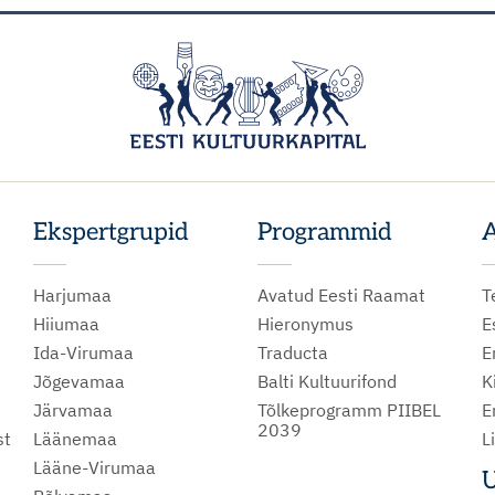
Ekspertgrupid
Programmid
A
Harjumaa
Avatud Eesti Raamat
T
Hiiumaa
Hieronymus
E
Ida-Virumaa
Traducta
E
Jõgevamaa
Balti Kultuurifond
K
Järvamaa
Tõlkeprogramm PIIBEL
E
2039
st
Läänemaa
L
Lääne-Virumaa
U