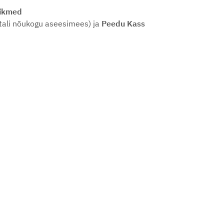
iikmed
itali nõukogu aseesimees) ja
Peedu Kass