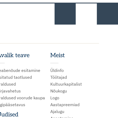
valik teave
Meist
eabenõude esitamine
Üldinfo
sitatud taotlused
Töötajad
raldused
Kultuurkapitalist
irjavahetus
Nõukogu
raldused voorude kaupa
Logo
igipääsetavus
Aastapreemiad
Ajalugu
udised