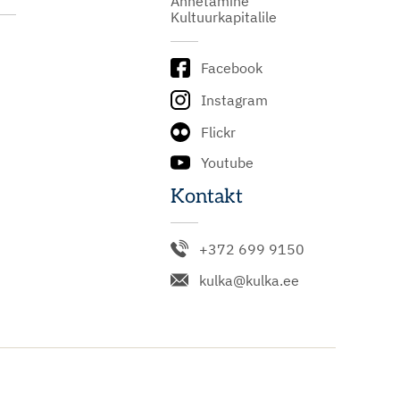
Annetamine
Kultuurkapitalile
Facebook
Instagram
Flickr
Youtube
Kontakt
+372 699 9150
kulka@kulka.ee