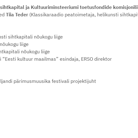
sihtkapital ja Kultuuriminsteeriumi toetusfondide komisjonil
med
Tiia Teder
(Klassikaraadio peatoimetaja, helikunsti sihtkap
ti sihtkapitali nõukogu liige
 nõukogu liige
htkapitali nõukogu liige
i “Eesti kultuur maailmas” esindaja, ERSO direktor
jandi pärimusmuusika festivali projektijuht