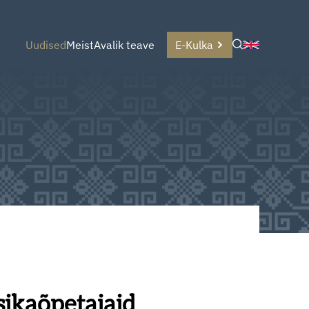
Uudised
Meist
Avalik teave
E-Kulka
sikaõpetajaid