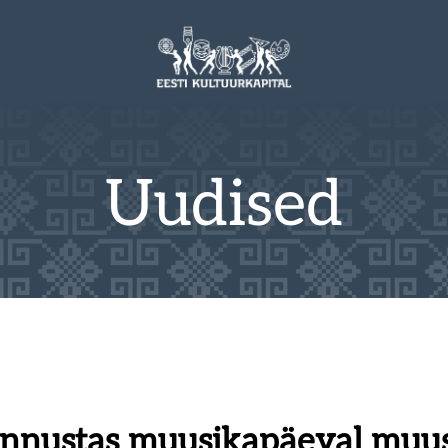
Uudised
tunnustas muusikapäeval muu