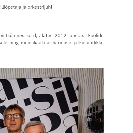
liõpetaja ja orkestrijuht
teistkümnes kord, alates 2012. aastast koolide
sele ning muusikaalase hariduse jätkusuutlikku