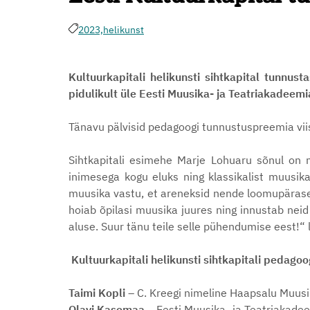
2023,
helikunst
Kultuurkapitali helikunsti sihtkapital tunnus
pidulikult üle Eesti Muusika- ja Teatriakadeemi
Tänavu pälvisid pedagoogi tunnustuspreemia viis
Sihtkapitali esimehe Marje Lohuaru sõnul on 
inimesega kogu eluks ning klassikalist muusika-
muusika vastu, et areneksid nende loomupärased
hoiab õpilasi muusika juures ning innustab neid
aluse. Suur tänu teile selle pühendumise eest!“ 
Kultuurkapitali helikunsti sihtkapitali pedag
Taimi Kopli
– C. Kreegi nimeline Haapsalu Muusik
Olavi Kasemaa
– Eesti Muusika- ja Teatriakadeem