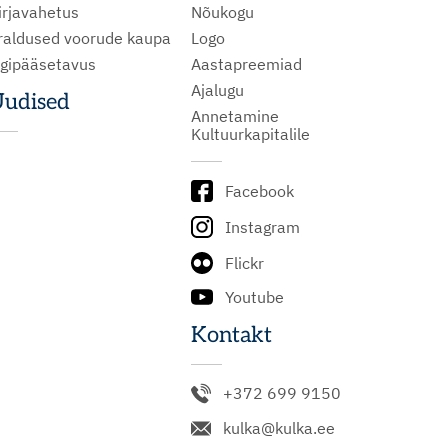
irjavahetus
Nõukogu
raldused voorude kaupa
Logo
igipääsetavus
Aastapreemiad
Ajalugu
udised
Annetamine
Kultuurkapitalile
Facebook
Instagram
Flickr
Youtube
Kontakt
+372 699 9150
kulka@kulka.ee