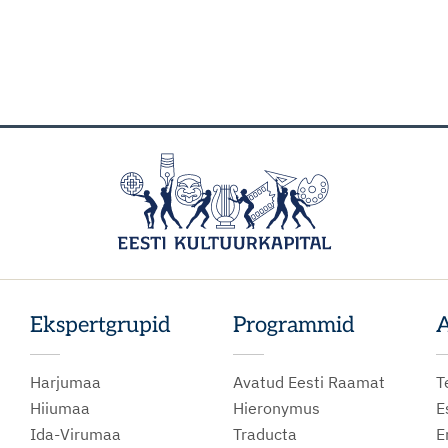
Ekspertgrupid
Programmid
A
Harjumaa
Avatud Eesti Raamat
T
Hiiumaa
Hieronymus
E
Ida-Virumaa
Traducta
E