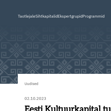
Taotlejale
Sihtkapitalid
Ekspertgrupid
Programmid
Uudised
02.10.2023
Eesti Kultuurkapital 