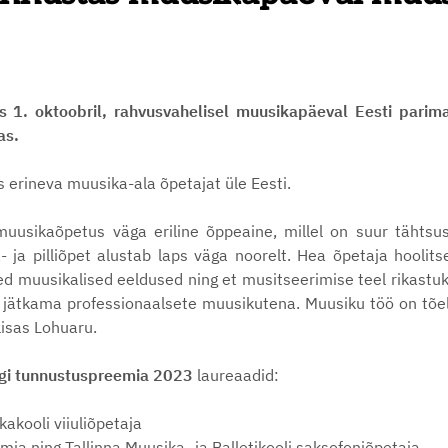
tas 1. oktoobril, rahvusvahelisel muusikapäeval Eesti pari
as.
 erineva muusika-ala õpetajat üle Eesti.
muusikaõpetus väga eriline õppeaine, millel on suur tähtsu
 ja pilliõpet alustab laps väga noorelt. Hea õpetaja hoolits
 muusikalised eeldused ning et musitseerimise teel rikastuk
 jätkama professionaalsete muusikutena. Muusiku töö on tõeli
lisas Lohuaru.
oogi tunnustuspreemia 2023
laureaadid:
akooli viiuliõpetaja
ia ning Tallinna Muusika- ja Balletikooli saksofoniõpetaja