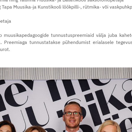
apa Muusika-ja Kunstikooli löökpilli-, rütmika- või vaskpuhkpil
petaja
jagab muusikapedagoogide tunnustuspreemiaid välja juba kahe
na. Preemiaga tunnustatakse pühendumist erialasele tegevu
urot.