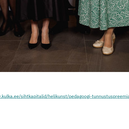
.kulka.ee/sihtkapitalid/helikunst/pedagoogi-tunnustuspreemi