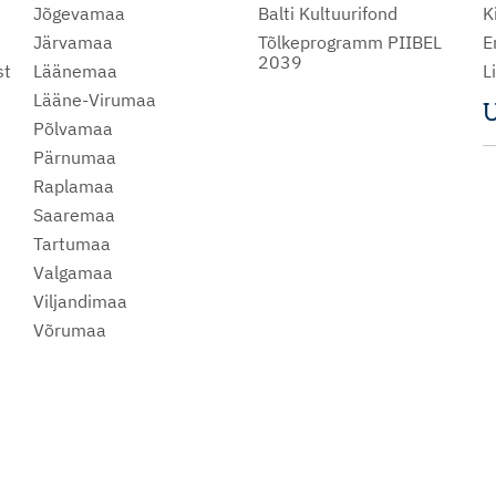
Jõgevamaa
Balti Kultuurifond
K
Järvamaa
Tõlkeprogramm PIIBEL
E
2039
st
Läänemaa
L
Lääne-Virumaa
U
Põlvamaa
m
Pärnumaa
Raplamaa
Saaremaa
Tartumaa
Valgamaa
Viljandimaa
Võrumaa