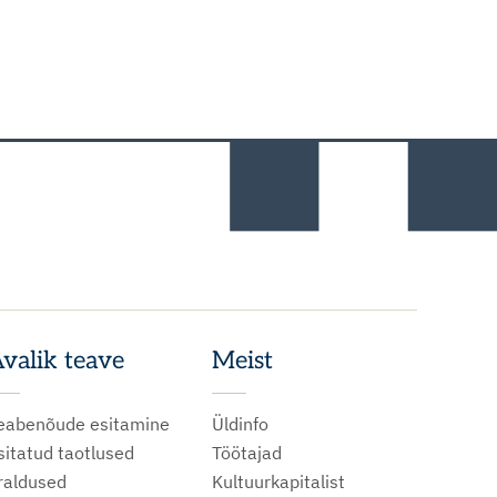
valik teave
Meist
eabenõude esitamine
Üldinfo
sitatud taotlused
Töötajad
raldused
Kultuurkapitalist