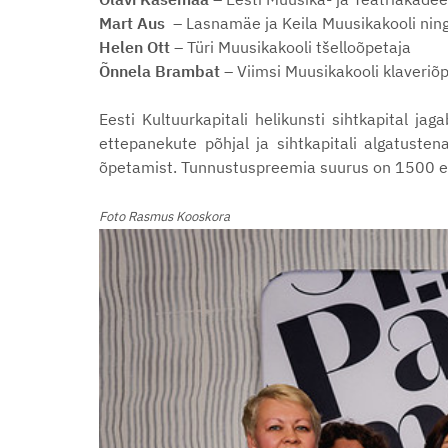
Mart Aus
– Lasnamäe ja Keila Muusikakooli ning T
Helen Ott
– Türi Muusikakooli tšelloõpetaja
Õnnela Brambat
– Viimsi Muusikakooli klaveriõ
Eesti Kultuurkapitali helikunsti sihtkapital 
ettepanekute põhjal ja sihtkapitali algatuste
õpetamist. Tunnustuspreemia suurus on 1500 e
Foto Rasmus Kooskora