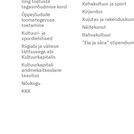
ning toetuste
Kehakultuur ja sport
tagasinõudmise kord
Kirjandus
Õppejõudude
Kujutav ja rakenduskun
loometegevuse
toetamine
Näitekunst
Kultuuri- ja
Rahvakultuur
spordiehitised
"Ela ja sära" stipendiu
Riigiabi ja vähese
tähtsusega abi
Kultuurkapitalis
Kultuurkapitali
andmekaitsealane
teavitus
Nõukogu
KKK