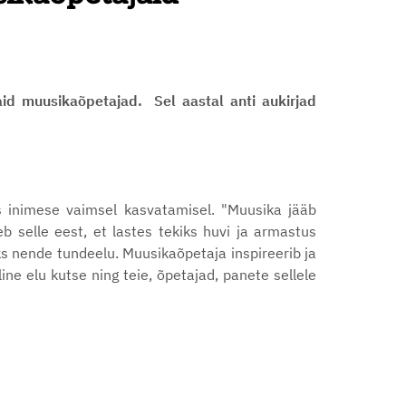
maid muusikaõpetajad. Sel aastal anti aukirjad
s inimese vaimsel kasvatamisel. "Muusika jääb
eb selle eest, et lastes tekiks huvi ja armastus
s nende tundeelu. Muusikaõpetaja inspireerib ja
ne elu kutse ning teie, õpetajad, panete sellele