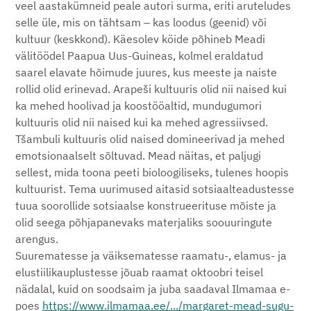
veel aastakümneid peale autori surma, eriti aruteludes
selle üle, mis on tähtsam – kas loodus (geenid) või
kultuur (keskkond). Käesolev köide põhineb Meadi
välitöödel Paapua Uus-Guineas, kolmel eraldatud
saarel elavate hõimude juures, kus meeste ja naiste
rollid olid erinevad. Arapeši kultuuris olid nii naised kui
ka mehed hoolivad ja koostööaltid, mundugumori
kultuuris olid nii naised kui ka mehed agressiivsed.
Tšambuli kultuuris olid naised domineerivad ja mehed
emotsionaalselt sõltuvad. Mead näitas, et paljugi
sellest, mida toona peeti bioloogiliseks, tulenes hoopis
kultuurist. Tema uurimused aitasid sotsiaalteadustesse
tuua soorollide sotsiaalse konstrueerituse mõiste ja
olid seega põhjapanevaks materjaliks soouuringute
arengus.
Suurematesse ja väiksematesse raamatu-, elamus- ja
elustiilikauplustesse jõuab raamat oktoobri teisel
nädalal, kuid on soodsaim ja juba saadaval Ilmamaa e-
poes
https://www.ilmamaa.ee/.../margaret-mead-sugu-