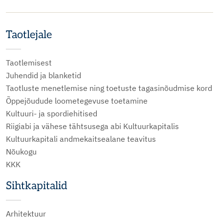
Taotlejale
Taotlemisest
Juhendid ja blanketid
Taotluste menetlemise ning toetuste tagasinõudmise kord
Õppejõudude loometegevuse toetamine
Kultuuri- ja spordiehitised
Riigiabi ja vähese tähtsusega abi Kultuurkapitalis
Kultuurkapitali andmekaitsealane teavitus
Nõukogu
KKK
Sihtkapitalid
Arhitektuur