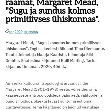
raamat, Margaret Mead,
"Sugu ja sundus kolmes
primitiivses ühiskonnas".
aer,
2020,
kirjandus
Margaret Mead, "Sugu ja sundus kolmes primitiivses
ühiskonnas". Inglise keelest tõlkinud Tõnu Ülemaante.
Teadustoimetaja Maarja Kaaristo, toimetaja Siiri
Ombler. Saatesõna kirjutanud Raili Marling. Tartu:
kirjastus Ilmamaa, 2020, 406 lk.
Ameerika kultuuriantropoloog ja arvamusliider
Margaret Mead (1901–1978) veetis võrreldes oma
kaasaegsete antropoloogidega palju aega välitöödel ja
püüdis hoiduda objektistavast suhtumisest oma
uuritavatesse. Tema käsitlused on leidnud vastukaja