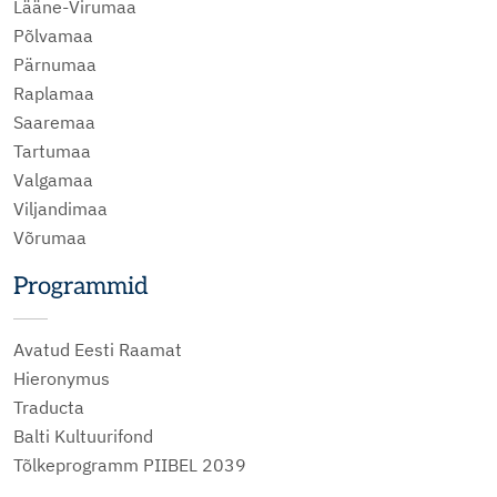
Lääne-Virumaa
Põlvamaa
Pärnumaa
Raplamaa
Saaremaa
Tartumaa
Valgamaa
Viljandimaa
Võrumaa
Programmid
Avatud Eesti Raamat
Hieronymus
Traducta
Balti Kultuurifond
Tõlkeprogramm PIIBEL 2039